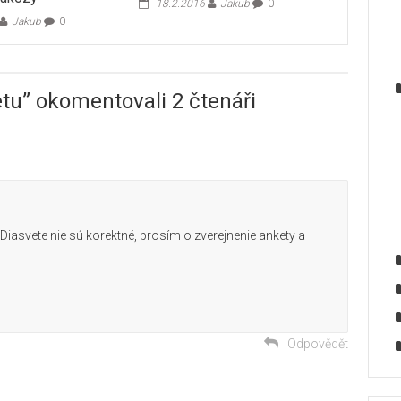
18.2.2016
Jakub
0
Jakub
0
etu
” okomentovali 2 čtenáři
Diasvete nie sú korektné, prosím o zverejnenie ankety a
Odpovědět