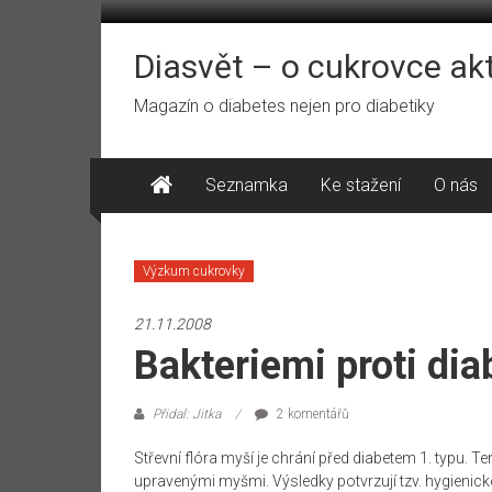
Přeskočit
na
obsah
Diasvět – o cukrovce ak
Magazín o diabetes nejen pro diabetiky
Seznamka
Ke stažení
O nás
Výzkum cukrovky
21.11.2008
Bakteriemi proti dia
Přidal: Jitka
2 komentářů
Střevní flóra myší je chrání před diabetem 1. typu. T
upravenými myšmi. Výsledky potvrzují tzv. hygienick