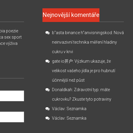
Nejnovější komentáře
pia
poezie
b"asta binance h"anvisningskod
:
Nová
ka
sex
sport
neinvazivní technika měření hladiny
ace
výživa
cukru v krvi
gate io开户
:
Výzkum ukazuje, že
velikost vašeho jídla je pro hubnutí
účinnější než půst
Donaldkah
:
Zdravotní typ: máte
cukrovku? Zkuste tyto potraviny
Václav
:
Seznamka
Václav
:
Seznamka