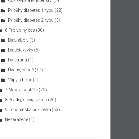
Cukrovka a těhotenství
(7)
Příběhy diabetes 1. typu
(28)
Příběhy diabetes 2. typu
(3)
6 Pro volný čas
(30)
Diabláboly
(3)
Diadetektivky
(5)
Diastrana
(1)
Úvahy, básně
(17)
Vtipy a hoax
(4)
7 Akce a soutěže
(20)
8 Prodej, stevia, jakon
(26)
9 Těhotenská cukrovka
(53)
Nezařazené
(1)