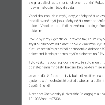
alergií a dalších autoimunitních onemocnění. Pokud se
novým metodám léčby diabetu.
Vědci zkoumali druh myší, který je náchylnější ke vzn
modifikované myši jsou náchylnější k onemocnění dia
bakterií. Vědci se soustředili hlavně na protein jméne
bakteriím.
Pokud byly myši geneticky upravené tak, že jim chybě
zvýšilo i riziko vzniku diabetu: pokud však myši vyr
růstu ve sterilním prostředí onemocnělo dokonce 80%
bakteriemi, klesla procenta myší s diabetem na 34%.
Tyto výzkumy potvrzují domněnku, že autoimunitní o
dostatečnému množství bakterií. Díky bakteriím se imu
Je velmi důležité pochopit vliv bakterií ze střeva n
systému a tím ochránit tělo před diabetem a dalšími 
úspěšné i u lidí.
Alexander Chervonsky (Universität Chicago) et al.: N
10.1038/nature07336.