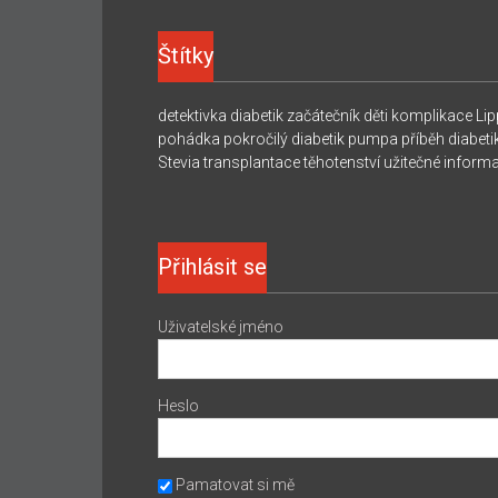
Štítky
detektivka
diabetik začátečník
děti
komplikace
Lip
pohádka
pokročilý diabetik
pumpa
příběh diabeti
Stevia
transplantace
těhotenství
užitečné inform
Přihlásit se
Uživatelské jméno
Heslo
Pamatovat si mě