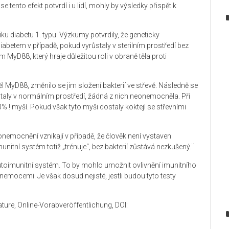
 tento efekt potvrdí i u lidí, mohly by výsledky přispět k
iku diabetu 1. typu. Výzkumy potvrdily, že geneticky
betem v případě, pokud vyrůstaly v sterilním prostředí bez
m MyD88, který hraje důležitou roli v obraně těla proti
l MyD88, změnilo se jim složení bakterií ve střevě. Následně se
ůstaly v normálním prostředí, žádná z nich neonemocněla. Při
 ! myší. Pokud však tyto myši dostaly koktejl se střevními
nemocnění vznikají v případě, že člověk není vystaven
nitní systém totiž „trénuje“, bez bakterií zůstává nezkušený.¨
a autoimunitní systém. To by mohlo umožnit ovlivnění imunitního
nemocemi. Je však dosud nejisté, jestli budou tyto testy
ature, Online-Vorabveröffentlichung, DOI: