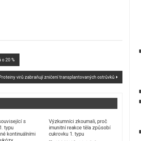
á o 20 %
Proteiny virů zabraňují zničení transplantovaných ostrůvků
ouvisející s
Výzkumníci zkoumali, proč
1. typu
imunitní reakce těla způsobí
né kontinuálními
cukrovku 1. typu
lukózy