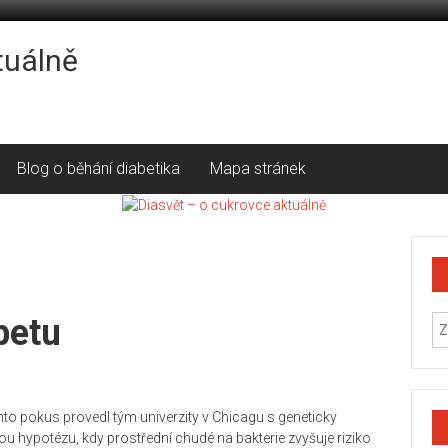
tuálně
Blog o běhání diabetika
Mapa stránek
betu
ento pokus provedl tým univerzity v Chicagu s geneticky
ou hypotézu, kdy prostřední chudé na bakterie zvyšuje riziko