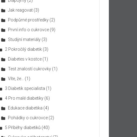
Diapojmy
(2)
Jak reagovat
(3)
Podpůrné prostředky
(2)
První info o cukrovce
(9)
Studijní materiály
(3)
2 Pokročilý diabetik
(3)
Diabetes v kostce
(1)
Test znalostí cukrovky
(1)
Víte, že…
(1)
3 Diabetik specialista
(1)
4 Pro malé diabetiky
(6)
Edukace diabetika
(4)
Pohádky o cukrovce
(2)
5 Příběhy diabetiků
(40)