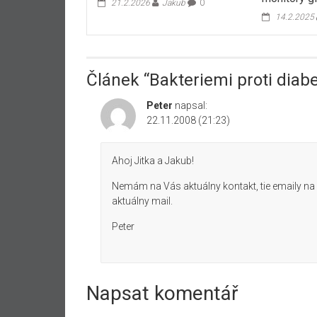
21.2.2026
Jakub
0
14.2.2025
Článek “
Bakteriemi proti diab
Peter
napsal:
22.11.2008 (21:23)
Ahoj Jitka a Jakub!
Nemám na Vás aktuálny kontakt, tie emaily na 
aktuálny mail.
Peter
Napsat komentář