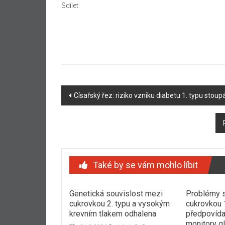
Sdílet:
Navigace
Císařský řez: riziko vzniku diabetu 1. typu stoup
příspěvku
Také by se vám mohlo líbit
Genetická souvislost mezi
Problémy s
cukrovkou 2. typu a vysokým
cukrovkou 
krevním tlakem odhalena
předpovída
monitory g