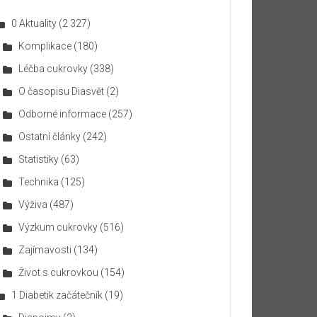
0 Aktuality
(2 327)
Komplikace
(180)
Léčba cukrovky
(338)
O časopisu Diasvět
(2)
Odborné informace
(257)
Ostatní články
(242)
Statistiky
(63)
Technika
(125)
Výživa
(487)
Výzkum cukrovky
(516)
Zajímavosti
(134)
Život s cukrovkou
(154)
1 Diabetik začátečník
(19)