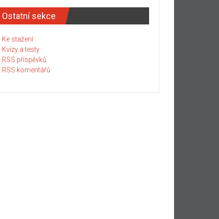
Ostatní sekce
Ke stažení
Kvízy a testy
RSS příspěvků
RSS komentářů