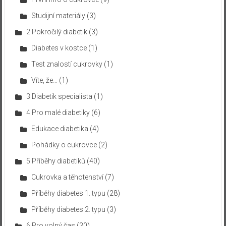
Studijní materiály
(3)
2 Pokročilý diabetik
(3)
Diabetes v kostce
(1)
Test znalostí cukrovky
(1)
Víte, že…
(1)
3 Diabetik specialista
(1)
4 Pro malé diabetiky
(6)
Edukace diabetika
(4)
Pohádky o cukrovce
(2)
5 Příběhy diabetiků
(40)
Cukrovka a těhotenství
(7)
Příběhy diabetes 1. typu
(28)
Příběhy diabetes 2. typu
(3)
6 Pro volný čas
(30)