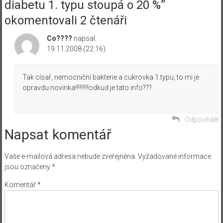
diabetu 1. typu stoupá o 20 %
”
okomentovali 2 čtenáři
Co????
napsal:
19.11.2008 (22:16)
Tak císař, nemocniční bakterie a cukrovka 1.typu, to mi je
opravdu novinka!!!!!!!!!odkud je tato info???
Odpovědět
Napsat komentář
Vaše e-mailová adresa nebude zveřejněna.
Vyžadované informace
jsou označeny
*
Komentář
*