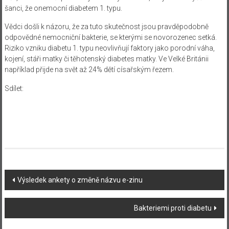
šanci, že onemocní diabetem 1. typu.
Vědci došli k názoru, že za tuto skutečnost jsou pravděpodobně
odpovědné nemocniční bakterie, se kterými se novorozenec setká.
Riziko vzniku diabetu 1. typu neovlivňují faktory jako porodní váha,
kojení, stáři matky či těhotenský diabetes matky. Ve Velké Británii
například přijde na svět až 24% dětí císařským řezem.
Sdílet:
Navigace
Výsledek ankety o změně názvu e-zinu
příspěvku
Bakteriemi proti diabetu