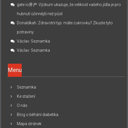
gate io开户
:
Výzkum ukazuje, že velikost vašeho jídla je pro
hubnutí účinnější než půst
Donaldkah
:
Zdravotní typ: máte cukrovku? Zkuste tyto
potraviny
Václav
:
Seznamka
Václav
:
Seznamka
Menu
Seznamka
Ke stažení
O nás
Blog o běhání diabetika
Mapa stránek