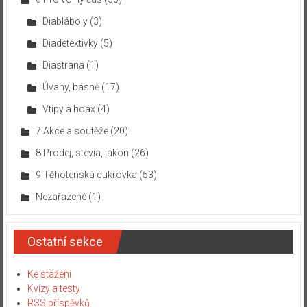
Diabláboly
(3)
Diadetektivky
(5)
Diastrana
(1)
Úvahy, básně
(17)
Vtipy a hoax
(4)
7 Akce a soutěže
(20)
8 Prodej, stevia, jakon
(26)
9 Těhotenská cukrovka
(53)
Nezařazené
(1)
Ostatní sekce
Ke stažení
Kvízy a testy
RSS příspěvků