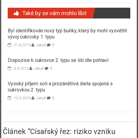
Také by se vám mohlo líbit
Byl identifikován nový typ buňky, který by mohl vysvětlit
vývoj cukrovky 1. typu
21.8.2019
Jakub
0
Dispozice k cukrovce 2. typu se liší dle pohlaví
8.3.2012
Jakub
0
Vysoký příjem soli a prozánětlivá dieta spojená s
cukrovkou 2. typu
12.4.2024
Jakub
0
Článek “
Císařský řez: riziko vzniku