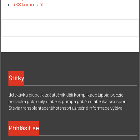
RSS komentářů
Štítky
detektivka
diabetik začátečník
děti
komplikace
Lippia
poezie
pohádka
pokročilý diabetik
pumpa
příběh diabetika
sex
sport
Stevia
transplantace
těhotenství
užitečné informace
výživa
Přihlásit se