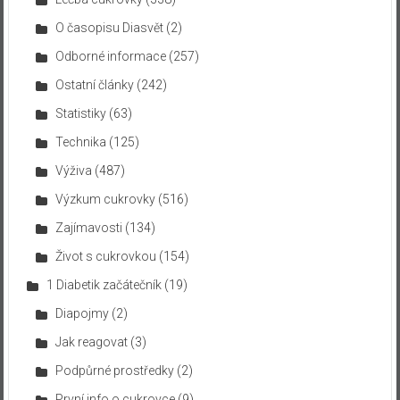
O časopisu Diasvět
(2)
Odborné informace
(257)
Ostatní články
(242)
Statistiky
(63)
Technika
(125)
Výživa
(487)
Výzkum cukrovky
(516)
Zajímavosti
(134)
Život s cukrovkou
(154)
1 Diabetik začátečník
(19)
Diapojmy
(2)
Jak reagovat
(3)
Podpůrné prostředky
(2)
První info o cukrovce
(9)