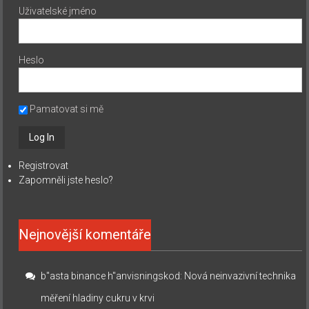
Uživatelské jméno
Heslo
Pamatovat si mě
Registrovat
Zapomněli jste heslo?
Nejnovější komentáře
b"asta binance h"anvisningskod
:
Nová neinvazivní technika
měření hladiny cukru v krvi