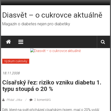
Přeskočit
na
obsah
Diasvět – o cukrovce aktuálně
Magazín o diabetes nejen pro diabetiky
Výzkum cukrovky
18.11.2008
Císařský řez: riziko vzniku diabetu 1.
typu stoupá o 20 %
Přidal: Jitka
2 komentářů
Děti, které na svět přicházejí císařským řezem, mají o 20% vyšší