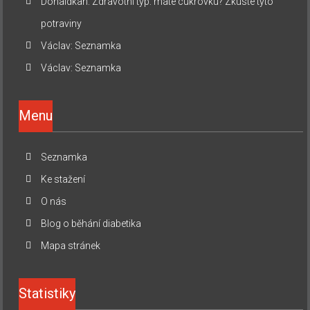
Donaldkah
:
Zdravotní typ: máte cukrovku? Zkuste tyto
potraviny
Václav
:
Seznamka
Václav
:
Seznamka
Menu
Seznamka
Ke stažení
O nás
Blog o běhání diabetika
Mapa stránek
Statistiky