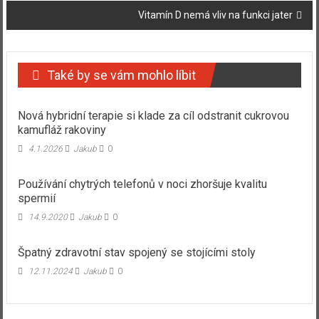
Vitamín D nemá vliv na funkci jater
Také by se vám mohlo líbit
Nová hybridní terapie si klade za cíl odstranit cukrovou
kamufláž rakoviny
4.1.2026
Jakub
0
Používání chytrých telefonů v noci zhoršuje kvalitu
spermií
14.9.2020
Jakub
0
Špatný zdravotní stav spojený se stojícími stoly
12.11.2024
Jakub
0