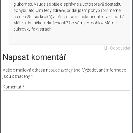
glukometr. Všude se píše o správné životosprávě dostatku
pohybu atd. Jím tedy zdravě, přidal jsem pohyb (průměrně
na den 25tisíc kroků) a přesto se mi cukr nedaří srazit pod 7.
Máte s tím někdo zkušenosti? Co vám pomohlo? Mám z
cukrovky fakt strach.
Odpovědět
Napsat komentář
Vaše e-mailová adresa nebude zveřejněna.
Vyžadované informace
jsou označeny
*
Komentář
*