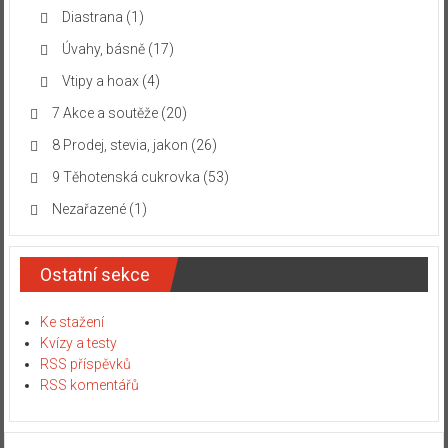
Diastrana
(1)
Úvahy, básně
(17)
Vtipy a hoax
(4)
7 Akce a soutěže
(20)
8 Prodej, stevia, jakon
(26)
9 Těhotenská cukrovka
(53)
Nezařazené
(1)
Ostatní sekce
Ke stažení
Kvízy a testy
RSS příspěvků
RSS komentářů