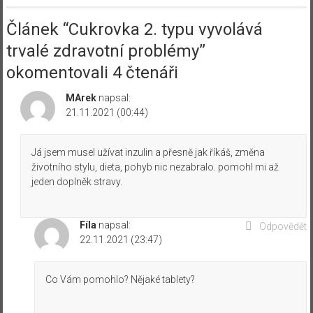
Článek “
Cukrovka 2. typu vyvolává
trvalé zdravotní problémy
”
okomentovali 4 čtenáři
MArek
napsal:
21.11.2021 (00:44)
Já jsem musel užívat inzulin a přesně jak říkáš, změna
životního stylu, dieta, pohyb nic nezabralo. pomohl mi až
jeden doplněk stravy.
Fíla
napsal:
Odpovědět
22.11.2021 (23:47)
Co Vám pomohlo? Nějaké tablety?