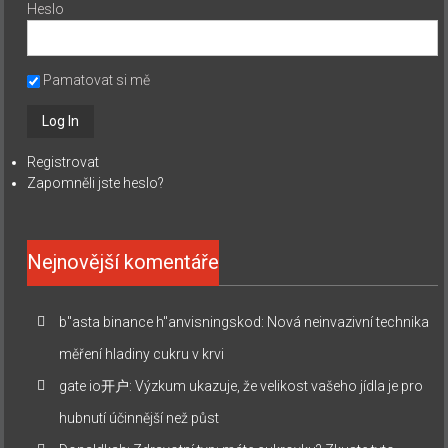
Heslo
Pamatovat si mě
Registrovat
Zapomněli jste heslo?
Nejnovější komentáře
b"asta binance h"anvisningskod
:
Nová neinvazivní technika
měření hladiny cukru v krvi
gate io开户
:
Výzkum ukazuje, že velikost vašeho jídla je pro
hubnutí účinnější než půst