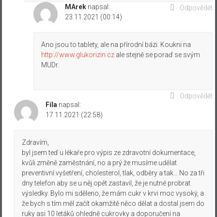
MArek
napsal:
Odpovědět
23.11.2021 (00:14)
Ano jsou to tablety, ale na přírodní bázi. Koukni na
http://www.glukorizin.cz
ale stejně se poraď se svým
MUDr.
Odpovědět
Fíla
napsal:
17.11.2021 (22:58)
Zdravím,
byl jsem teď u lékaře pro výpis ze zdravotní dokumentace,
kvůli změně zaměstnání, no a prý že musíme udělat
preventivní vyšetření, cholesterol, tlak, odběry a tak… No za tři
dny telefon aby se u něj opět zastavil, že je nutné probrat
výsledky. Bylo mi sděleno, že mám cukr v krvi moc vysoký, a
že bych s tím měl začít okamžitě něco dělat a dostal jsem do
ruky asi 10 letáků ohledně cukrovky a doporučení na