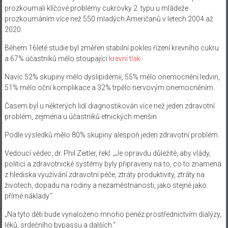
prozkoumali klíčové problémy cukrovky 2. typu u mládeže
prozkoumáním více než 550 mladých Američanů v letech 2004 až
2020.
Během 16leté studie byl změřen stabilní pokles řízení krevního cukru
a 67% účastníků mělo stoupající
krevní tlak
.
Navíc 52% skupiny mělo dyslipidémii, 55% mělo onemocnění ledvin,
51% mělo oční komplikace a 32% trpělo nervovým onemocněním.
Časem byl u některých lidí diagnostikován více než jeden zdravotní
problém, zejména u účastníků etnických menšin.
Podle výsledků mělo 80% skupiny alespoň jeden zdravotní problém.
Vedoucí vědec, dr. Phil Zeitler, řekl: „Je opravdu důležité, aby vlády,
politici a zdravotnické systémy byly připraveny na to, co to znamená
z hlediska využívání zdravotní péče, ztráty produktivity, ztráty na
životech, dopadu na rodiny a nezaměstnanosti, jako stejně jako
přímé náklady.“
„Na tyto děti bude vynaloženo mnoho peněz prostřednictvím dialýzy,
léků, srdečního bypassu a dalších.“