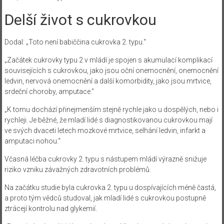
Delší život s cukrovkou
Dodal: „Toto není babiččina cukrovka 2. typu.“
„Začátek cukrovky typu 2 v mládí je spojen s akumulací komplikací
souvisejících s cukrovkou, jako jsou oční onemocnění, onemocnění
ledvin, nervová onemocnění a další komorbidity, jako jsou mrtvice,
srdeční choroby, amputace.“
„K tomu dochází přinejmenším stejně rychle jako u dospělých, nebo i
rychleji. Je běžné, že mladí lidé s diagnostikovanou cukrovkou mají
ve svých dvaceti letech mozkové mrtvice, selhání ledvin, infarkt a
amputaci nohou.“
Včasná léčba cukrovky 2. typu s nástupem mládí výrazně snižuje
riziko vzniku závažných zdravotních problémů.
Na začátku studie byla cukrovka 2. typu u dospívajících méně častá,
a proto tým vědců studoval, jak mladí lidé s cukrovkou postupně
ztrácejí kontrolu nad glykemií.