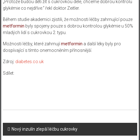
„Protože budou děti žít s cukrovkou déle, chceme dobrou kontrolu
glykémie co nejdříve.“ řekl doktor Zeitler.
Během studie akademici zjistili, že možnosti léčby zahrnující pouze
metformin
byly spojeny pouze s dobrou kontrolou glykémie u 50%
mladých lidí s cukrovkou 2. typu.
Možnosti léčby, které zahrnují
metformin
a další léky byly pro
dospívající s tímto onemocněním přínosnější.
Zdroj:
diabetes.co.uk
Sdílet:
Navigace
Nový inzulín zlepší léčbu cukrovky
příspěvku