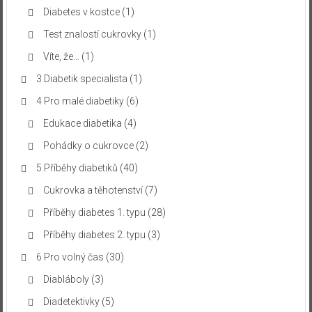
Diabetes v kostce
(1)
Test znalostí cukrovky
(1)
Víte, že…
(1)
3 Diabetik specialista
(1)
4 Pro malé diabetiky
(6)
Edukace diabetika
(4)
Pohádky o cukrovce
(2)
5 Příběhy diabetiků
(40)
Cukrovka a těhotenství
(7)
Příběhy diabetes 1. typu
(28)
Příběhy diabetes 2. typu
(3)
6 Pro volný čas
(30)
Diabláboly
(3)
Diadetektivky
(5)