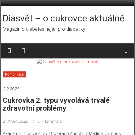
Přeskočit
na
obsah
Diasvět – o cukrovce aktuálně
Magazín o diabetes nejen pro diabetiky
Komplikace
3.9.2021
Cukrovka 2. typu vyvolává trvalé
zdravotní problémy
Přidal: Jakub
4 komentářů
Akademici z University of Colorado Anschutz Medical Campus