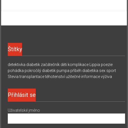
Štítky
detektivka
diabetik začátečník
děti
komplikace
Lippia
poezie
pohádka
pokročilý diabetik
pumpa
příběh diabetika
sex
sport
Stevia
transplantace
těhotenství
užitečné informace
výživa
Přihlásit se
Uživatelské jméno