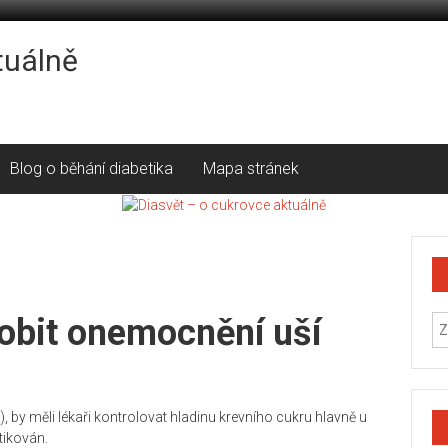
tuálně
Blog o běhání diabetika
Mapa stránek
obit onemocnění uší
), by měli lékaři kontrolovat hladinu krevního cukru hlavně u
tikován.