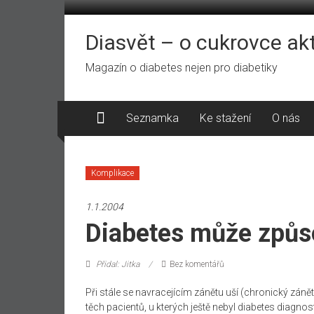
Přeskočit
na
obsah
Diasvět – o cukrovce ak
Magazín o diabetes nejen pro diabetiky
Seznamka
Ke stažení
O nás
Komplikace
1.1.2004
Diabetes může způs
Přidal: Jitka
Bez komentářů
Při stále se navracejícím zánětu uší (chronický zánět
těch pacientů, u kterých ještě nebyl diabetes diagnos