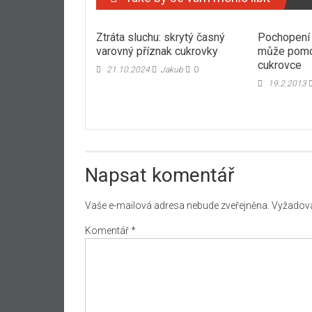
Ztráta sluchu: skrytý časný
Pochopení 
varovný příznak cukrovky
může pomoc
cukrovce
21.10.2024
Jakub
0
19.2.2013
Napsat komentář
Vaše e-mailová adresa nebude zveřejněna.
Vyžadova
Komentář
*