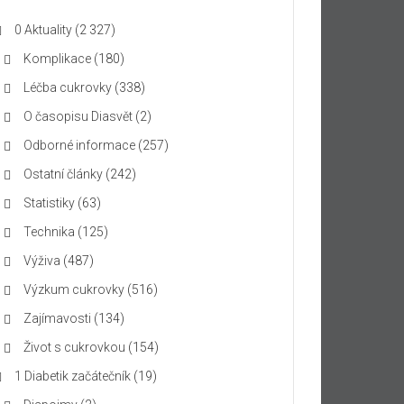
0 Aktuality
(2 327)
Komplikace
(180)
Léčba cukrovky
(338)
O časopisu Diasvět
(2)
Odborné informace
(257)
Ostatní články
(242)
Statistiky
(63)
Technika
(125)
Výživa
(487)
Výzkum cukrovky
(516)
Zajímavosti
(134)
Život s cukrovkou
(154)
1 Diabetik začátečník
(19)