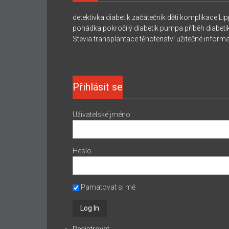
detektivka
diabetik začátečník
děti
komplikace
Lip
pohádka
pokročilý diabetik
pumpa
příběh diabeti
Stevia
transplantace
těhotenství
užitečné inform
Přihlásit se
Uživatelské jméno
Heslo
Pamatovat si mě
Registrovat