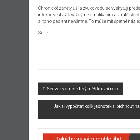
Chronické záněty uší a zvukovodu se vyskytují přede
infekce vést až k vážným komplikacím a ztrátě sluch
si toho pacient nevšimne. To může mít špatné násle
Sdílet:
Navigace
Senzor v srdci, který měří krevní cukr
příspěvku
Jak si vypočítat kolik jednotek si píchnout 
Také by se vám mohlo líbit