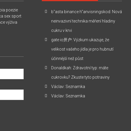
pia
poezie
b"asta binance h"anvisningskod
:
Nová
ka
sex
sport
neinvazivní technika měření hladiny
ace
výživa
cukru v krvi
gate io开户
:
Výzkum ukazuje, že
velikost vašeho jídla je pro hubnutí
účinnější než půst
Donaldkah
:
Zdravotní typ: máte
cukrovku? Zkuste tyto potraviny
Václav
:
Seznamka
Václav
:
Seznamka