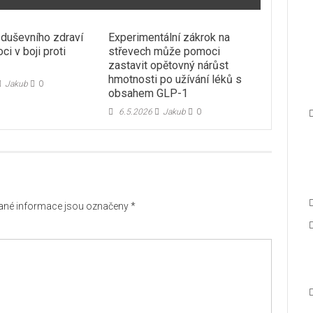
duševního zdraví
Experimentální zákrok na
i v boji proti
střevech může pomoci
zastavit opětovný nárůst
hmotnosti po užívání léků s
Jakub
0
obsahem GLP-1
6.5.2026
Jakub
0
né informace jsou označeny
*