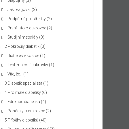
Diapojmy
(2)
Jak reagovat
(3)
Podpůrné prostředky
(2)
První info o cukrovce
(9)
Studijní materiály
(3)
2 Pokročilý diabetik
(3)
Diabetes v kostce
(1)
Test znalostí cukrovky
(1)
Víte, že…
(1)
3 Diabetik specialista
(1)
4 Pro malé diabetiky
(6)
Edukace diabetika
(4)
Pohádky o cukrovce
(2)
5 Příběhy diabetiků
(40)