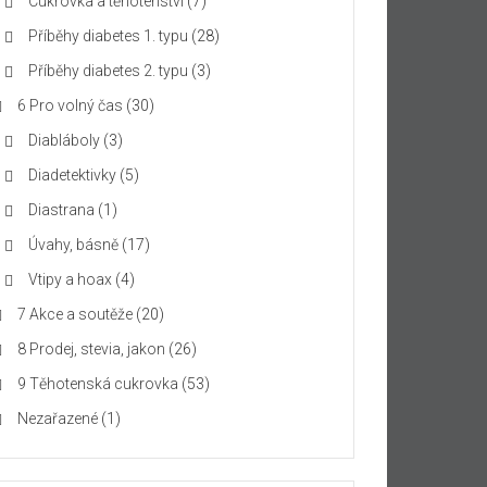
Cukrovka a těhotenství
(7)
Příběhy diabetes 1. typu
(28)
Příběhy diabetes 2. typu
(3)
6 Pro volný čas
(30)
Diabláboly
(3)
Diadetektivky
(5)
Diastrana
(1)
Úvahy, básně
(17)
Vtipy a hoax
(4)
7 Akce a soutěže
(20)
8 Prodej, stevia, jakon
(26)
9 Těhotenská cukrovka
(53)
Nezařazené
(1)