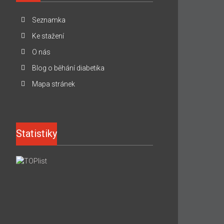
Seznamka
Ke stažení
O nás
Blog o běhání diabetika
Mapa stránek
Statistiky