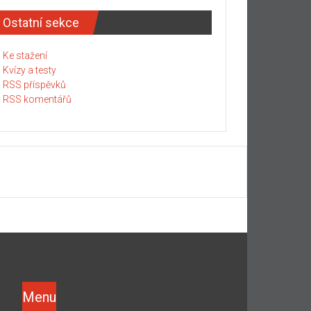
Ostatní sekce
Ke stažení
Kvízy a testy
RSS příspěvků
RSS komentářů
Menu