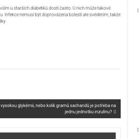
vším u starších diabetiků dosti často. U nich může takové
u. Infekce nemusí být doprovázena bolestí ale svěděním, takže
dky.
na vysokou glykémii, nebo kolik gramů sacharidů je potřeba na
jednu jednotku inzulínu?