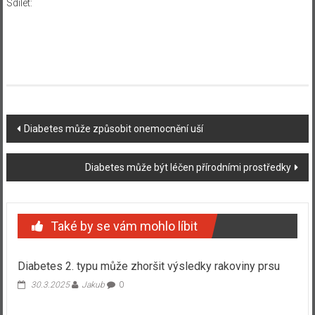
Sdílet:
Navigace
Diabetes může způsobit onemocnění uší
příspěvku
Diabetes může být léčen přírodními prostředky
Také by se vám mohlo líbit
Diabetes 2. typu může zhoršit výsledky rakoviny prsu
30.3.2025
Jakub
0