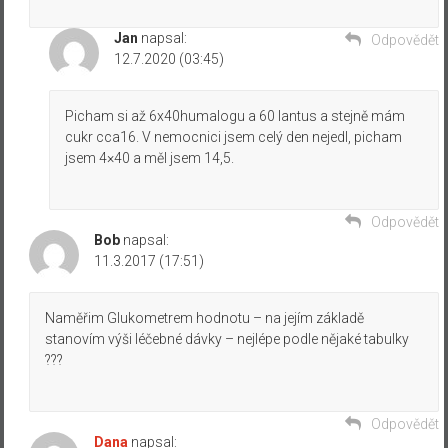
Jan
napsal:
Odpovědět
12.7.2020 (03:45)
Picham si až 6x40humalogu a 60 lantus a stejně mám
cukr cca16. V nemocnici jsem celý den nejedl, picham
jsem 4×40 a měl jsem 14,5.
Odpovědět
Bob
napsal:
11.3.2017 (17:51)
Naměřim Glukometrem hodnotu – na jejím základě
stanovím výši léčebné dávky – nejlépe podle nějaké tabulky
???
Odpovědět
Dana
napsal: