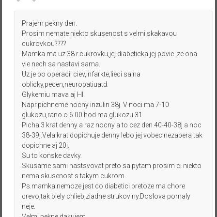
Prajem pekny den.
Prosim nemate niekto skusenost s velmi skakavou
cukrovkou????
Mamka ma uz 38 r.cukrovku,jej diabeticka jej povie ,ze ona
vie nech sa nastavi sama.
Uz je po operacii ciev,infarkte,lieci sa na
oblicky,pecen,neuropatiuatd.
Glykemiu mava aj HI.
Napr.pichneme nocny inzulin 38j. V noci ma 7-10
glukozu,rano o 6.00 hod.ma glukozu 31.
Picha 3 krat denny a raz nocny a to cez den 40-40-38j a noc
38-39j.Vela krat dopichuje denny lebo jej vobec nezabera tak
dopichne aj 20j.
Su to konske davky.
Skusame sami nastsvovat preto sa pytam prosim ci niekto
nema skusenost s takym cukrom.
Ps.mamka nemoze jest co diabetici pretoze ma chore
crevo,tak biely chlieb,ziadne strukoviny.Doslova pomaly
neje.
Velmi pekne dakujem.