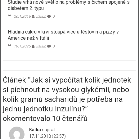
Studie vrhá nové světlo na problémy s čichem spojené s
diabetem 2. typu
26.1.2016
Jakub
0
Hladina cukru v krvi stoupá více u těstovin a pizzy v
Americe než v Itálii
19.1.2025
Jakub
0
Článek “
Jak si vypočítat kolik jednotek
si píchnout na vysokou glykémii, nebo
kolik gramů sacharidů je potřeba na
jednu jednotku inzulínu?
”
okomentovalo 10 čtenářů
Katka
napsal:
17.11.2018 (23:57)