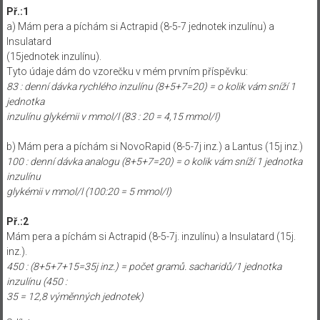
Př.:1
a) Mám pera a píchám si Actrapid (8-5-7 jednotek inzulínu) a
Insulatard
(15jednotek inzulínu).
Tyto údaje dám do vzorečku v mém prvním příspěvku:
83 : denní dávka rychlého inzulínu (8+5+7=20) = o kolik vám sníží 1
jednotka
inzulínu glykémii v mmol/l (83 : 20 = 4,15 mmol/l)
b) Mám pera a píchám si NovoRapid (8-5-7j inz.) a Lantus (15j inz.)
100 : denní dávka analogu (8+5+7=20) = o kolik vám sníží 1 jednotka
inzulínu
glykémii v mmol/l (100:20 = 5 mmol/l)
Př.:2
Mám pera a píchám si Actrapid (8-5-7j. inzulínu) a Insulatard (15j.
inz.).
450 : (8+5+7+15=35j inz.) = počet gramů. sacharidů/1 jednotka
inzulínu (450 :
35 = 12,8 výměnných jednotek)