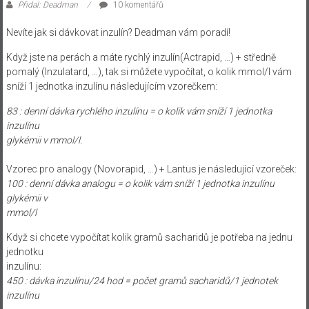
Přidal: Deadman
10 komentářů
Nevíte jak si dávkovat inzulín? Deadman vám poradí!
Když jste na perách a máte rychlý inzulín(Actrapid, …) + středně
pomalý (Inzulatard, …), tak si můžete vypočítat, o kolik mmol/l vám
sníží 1 jednotka inzulínu následujícím vzorečkem:
83 : denní dávka rychlého inzulínu = o kolik vám sníží 1 jednotka
inzulínu
glykémii v mmol/l.
Vzorec pro analogy (Novorapid, …) + Lantus je následující vzoreček:
100 : denní dávka analogu = o kolik vám sníží 1 jednotka inzulínu
glykémii v
mmol/l
Když si chcete vypočítat kolik gramů sacharidů je potřeba na jednu
jednotku
inzulínu:
450 : dávka inzulínu/24 hod = počet gramů sacharidů/1 jednotek
inzulínu