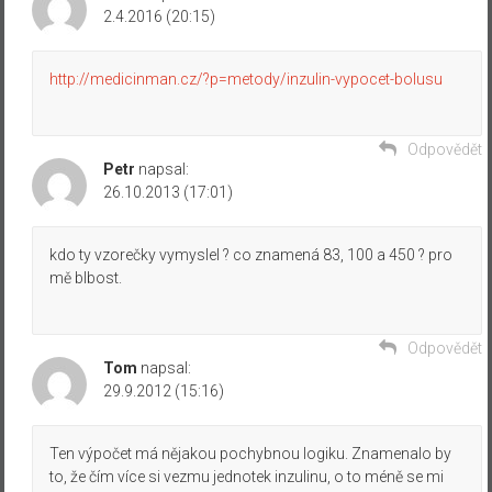
2.4.2016 (20:15)
http://medicinman.cz/?p=metody/inzulin-vypocet-bolusu
Odpovědět
Petr
napsal:
26.10.2013 (17:01)
kdo ty vzorečky vymyslel ? co znamená 83, 100 a 450 ? pro
mě blbost.
Odpovědět
Tom
napsal:
29.9.2012 (15:16)
Ten výpočet má nějakou pochybnou logiku. Znamenalo by
to, že čím více si vezmu jednotek inzulinu, o to méně se mi