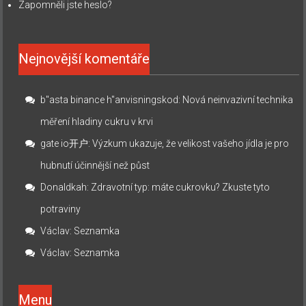
Zapomněli jste heslo?
Nejnovější komentáře
b"asta binance h"anvisningskod
:
Nová neinvazivní technika
měření hladiny cukru v krvi
gate io开户
:
Výzkum ukazuje, že velikost vašeho jídla je pro
hubnutí účinnější než půst
Donaldkah
:
Zdravotní typ: máte cukrovku? Zkuste tyto
potraviny
Václav
:
Seznamka
Václav
:
Seznamka
Menu