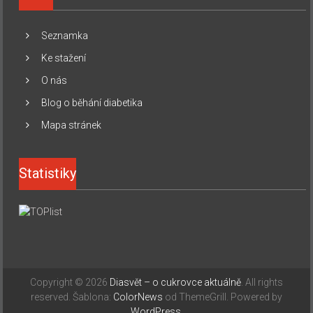
Seznamka
Ke stažení
O nás
Blog o běhání diabetika
Mapa stránek
Statistiky
Copyright © 2026
Diasvět – o cukrovce aktuálně
. All rights
reserved. Šablona:
ColorNews
od ThemeGrill. Powered by
WordPress
.