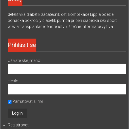
detektivka
diabetik začátečník
děti
komplikace
Lippia
poezie
pohádka
pokročilý diabetik
pumpa
příběh diabetika
sex
sport
Stevia
transplantace
těhotenství
užitečné informace
výživa
Přihlásit se
Uživatelské jméno
Heslo
Pamatovat si mě
Registrovat