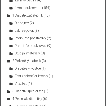
Zajímavosti
(134)
Život s cukrovkou
(154)
1 Diabetik začátečník
(19)
Diapojmy
(2)
Jak reagovat
(3)
Podpůrné prostředky
(2)
První info o cukrovce
(9)
Studijní materiály
(3)
2 Pokročilý diabetik
(3)
Diabetes v kostce
(1)
Test znalostí cukrovky
(1)
Víte, že…
(1)
3 Diabetik specialista
(1)
4 Pro malé diabetiky
(6)