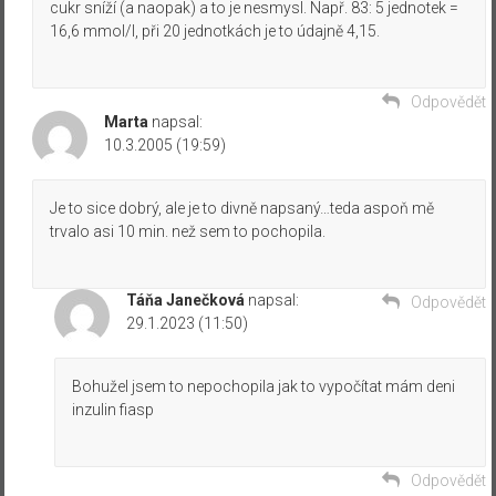
cukr sníží (a naopak) a to je nesmysl. Např. 83: 5 jednotek =
16,6 mmol/l, při 20 jednotkách je to údajně 4,15.
Odpovědět
Marta
napsal:
10.3.2005 (19:59)
Je to sice dobrý, ale je to divně napsaný…teda aspoň mě
trvalo asi 10 min. než sem to pochopila.
Táňa Janečková
napsal:
Odpovědět
29.1.2023 (11:50)
Bohužel jsem to nepochopila jak to vypočítat mám deni
inzulin fiasp
Odpovědět