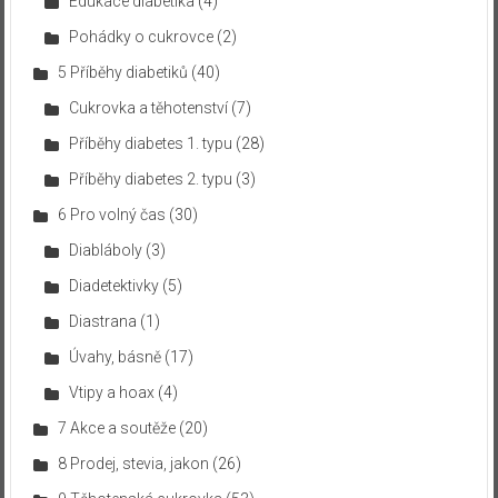
Edukace diabetika
(4)
Pohádky o cukrovce
(2)
5 Příběhy diabetiků
(40)
Cukrovka a těhotenství
(7)
Příběhy diabetes 1. typu
(28)
Příběhy diabetes 2. typu
(3)
6 Pro volný čas
(30)
Diabláboly
(3)
Diadetektivky
(5)
Diastrana
(1)
Úvahy, básně
(17)
Vtipy a hoax
(4)
7 Akce a soutěže
(20)
8 Prodej, stevia, jakon
(26)