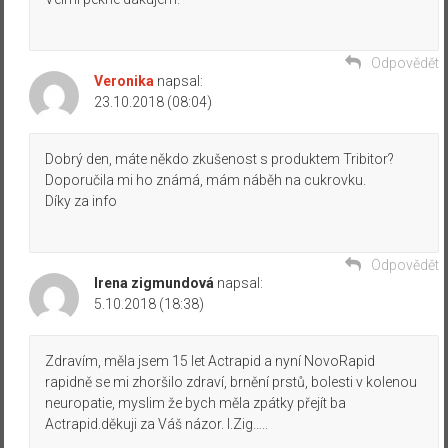
Odpovědět
Veronika
napsal:
23.10.2018 (08:04)
Dobrý den, máte někdo zkušenost s produktem Tribitor?
Doporučila mi ho známá, mám náběh na cukrovku.
Díky za info
Odpovědět
Irena zigmundová
napsal:
5.10.2018 (18:38)
Zdravím, měla jsem 15 let Actrapid a nyní NovoRapid
rapidně se mi zhoršilo zdraví, brnění prstů, bolesti v kolenou
neuropatie, myslim že bych měla zpátky přejít ba
Actrapid.děkuji za Váš názor. I.Zig…..