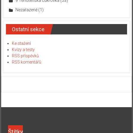
9 Těhotenská cukrovka
(53)
Nezařazené
(1)
Ostatní sekce
Ke stažení
Kvízy a testy
RSS příspěvků
RSS komentářů
Štítky