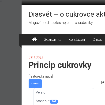
Přeskočit
na
obsah
Diasvět – o cukrovce ak
Magazín o diabetes nejen pro diabetiky
Seznamka
Ke stažení
O nás
18.1.2016
Princip cukrovky
[featured_image]
P
Stáhnout
Version
Stáhnout
167