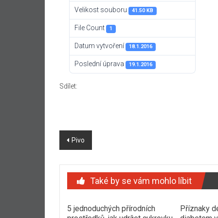
Velikost souboru
41.50 KB
File Count
1
Datum vytvoření
18.1.2016
Poslední úprava
19.1.2016
Sdílet:
Navigace
Pivo
příspěvku
Také by se vám mohlo líbit
5 jednoduchých přírodních
Příznaky d