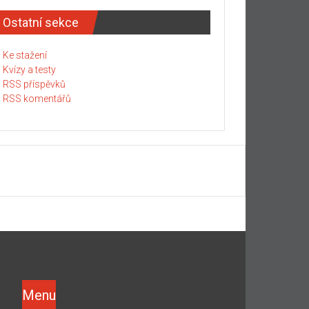
Ostatní sekce
Ke stažení
Kvízy a testy
RSS příspěvků
RSS komentářů
Menu