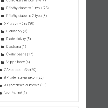
Cukrovka a těhotenství
(7)
Příběhy diabetes 1. typu
(28)
Příběhy diabetes 2. typu
(3)
6 Pro volný čas
(30)
Diabláboly
(3)
Diadetektivky
(5)
Diastrana
(1)
Úvahy, básně
(17)
Vtipy a hoax
(4)
7 Akce a soutěže
(20)
8 Prodej, stevia, jakon
(26)
9 Těhotenská cukrovka
(53)
Nezařazené
(1)