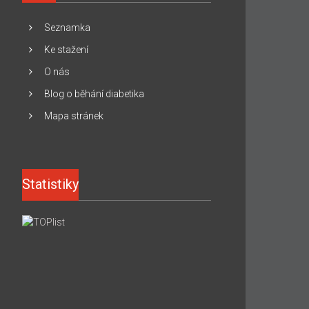
Seznamka
Ke stažení
O nás
Blog o běhání diabetika
Mapa stránek
Statistiky