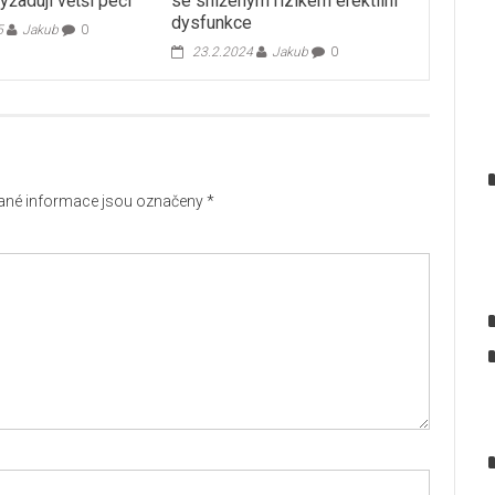
žadují větší péči
se sníženým rizikem erektilní
dysfunkce
5
Jakub
0
23.2.2024
Jakub
0
né informace jsou označeny
*