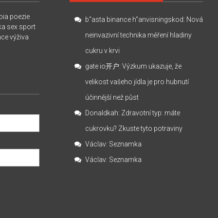
pia
poezie
b"asta binance h"anvisningskod
:
Nová
ka
sex
sport
neinvazivní technika měření hladiny
ace
výživa
cukru v krvi
gate io开户
:
Výzkum ukazuje, že
velikost vašeho jídla je pro hubnutí
účinnější než půst
Donaldkah
:
Zdravotní typ: máte
cukrovku? Zkuste tyto potraviny
Václav
:
Seznamka
Václav
:
Seznamka