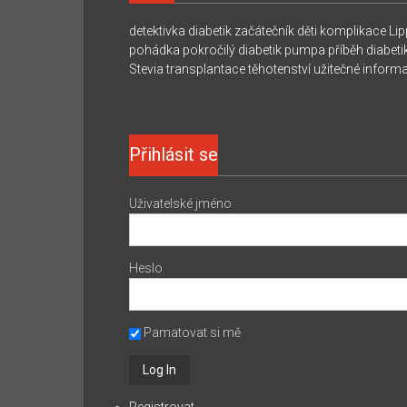
detektivka
diabetik začátečník
děti
komplikace
Lip
pohádka
pokročilý diabetik
pumpa
příběh diabeti
Stevia
transplantace
těhotenství
užitečné inform
Přihlásit se
Uživatelské jméno
Heslo
Pamatovat si mě
Registrovat