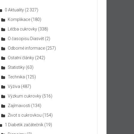
0 Aktuality
(2 327)
Komplikace
(180)
Léčba cukrovky
(338)
O časopisu Diasvět
(2)
Odborné informace
(257)
Ostatní články
(242)
Statistiky
(63)
Technika
(125)
Výživa
(487)
Výzkum cukrovky
(516)
Zajímavosti
(134)
Život s cukrovkou
(154)
1 Diabetik začátečník
(19)