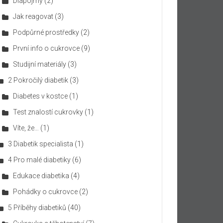
Diapojmy
(2)
Jak reagovat
(3)
Podpůrné prostředky
(2)
První info o cukrovce
(9)
Studijní materiály
(3)
2 Pokročilý diabetik
(3)
Diabetes v kostce
(1)
Test znalostí cukrovky
(1)
Víte, že…
(1)
3 Diabetik specialista
(1)
4 Pro malé diabetiky
(6)
Edukace diabetika
(4)
Pohádky o cukrovce
(2)
5 Příběhy diabetiků
(40)