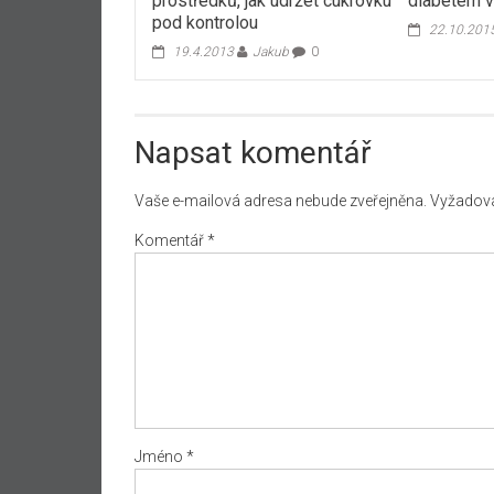
prostředků, jak udržet cukrovku
diabetem vy
pod kontrolou
22.10.201
19.4.2013
Jakub
0
Napsat komentář
Vaše e-mailová adresa nebude zveřejněna.
Vyžadova
Komentář
*
Jméno
*