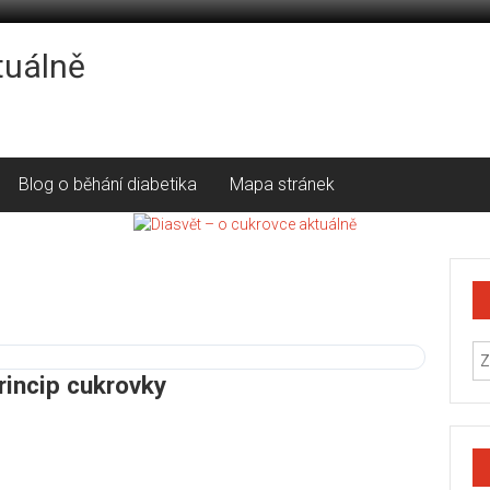
tuálně
Blog o běhání diabetika
Mapa stránek
rincip cukrovky