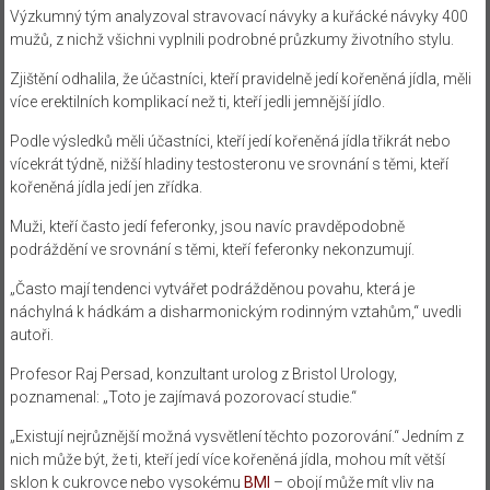
Výzkumný tým analyzoval stravovací návyky a kuřácké návyky 400
mužů, z nichž všichni vyplnili podrobné průzkumy životního stylu.
Zjištění odhalila, že účastníci, kteří pravidelně jedí kořeněná jídla, měli
více erektilních komplikací než ti, kteří jedli jemnější jídlo.
Podle výsledků měli účastníci, kteří jedí kořeněná jídla třikrát nebo
vícekrát týdně, nižší hladiny testosteronu ve srovnání s těmi, kteří
kořeněná jídla jedí jen zřídka.
Muži, kteří často jedí feferonky, jsou navíc pravděpodobně
podráždění ve srovnání s těmi, kteří feferonky nekonzumují.
„Často mají tendenci vytvářet podrážděnou povahu, která je
náchylná k hádkám a disharmonickým rodinným vztahům,“ uvedli
autoři.
Profesor Raj Persad, konzultant urolog z Bristol Urology,
poznamenal: „Toto je zajímavá pozorovací studie.“
„Existují nejrůznější možná vysvětlení těchto pozorování.“ Jedním z
nich může být, že ti, kteří jedí více kořeněná jídla, mohou mít větší
sklon k cukrovce nebo vysokému
BMI
– obojí může mít vliv na