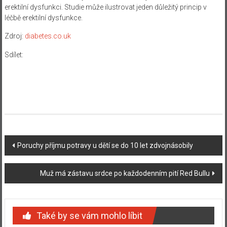
erektilní dysfunkci. Studie může ilustrovat jeden důležitý princip v
léčbě erektilní dysfunkce.
Zdroj:
diabetes.co.uk
Sdílet:
Navigace
Poruchy příjmu potravy u dětí se do 10 let zdvojnásobily
příspěvku
Muž má zástavu srdce po každodenním pití Red Bullu
Také by se vám mohlo líbit