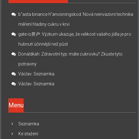
b"asta binance h"anvisningskod
:
Nová neinvazivní technika
měření hladiny cukru v krvi
gate io开户
:
Výzkum ukazuje, že velikost vašeho jídla je pro
hubnutí účinnější než půst
Donaldkah
:
Zdravotní typ: máte cukrovku? Zkuste tyto
potraviny
Václav
:
Seznamka
Václav
:
Seznamka
Menu
Seznamka
Ke stažení