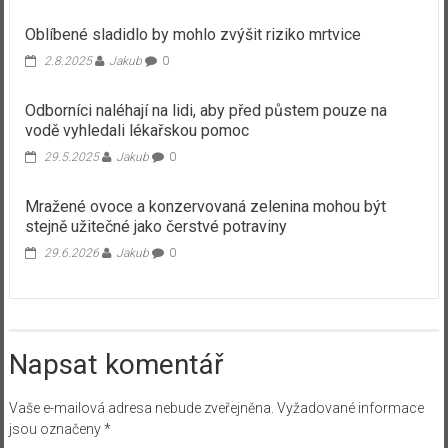
Oblíbené sladidlo by mohlo zvýšit riziko mrtvice
2.8.2025
Jakub
0
Odborníci naléhají na lidi, aby před půstem pouze na
vodě vyhledali lékařskou pomoc
29.5.2025
Jakub
0
Mražené ovoce a konzervovaná zelenina mohou být
stejně užitečné jako čerstvé potraviny
29.6.2026
Jakub
0
Napsat komentář
Vaše e-mailová adresa nebude zveřejněna.
Vyžadované informace
jsou označeny
*