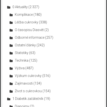
0 Aktuality
(2 327)
Komplikace
(180)
Léčba cukrovky
(338)
O časopisu Diasvět
(2)
Odborné informace
(257)
Ostatní články
(242)
Statistiky
(63)
Technika
(125)
Výživa
(487)
Výzkum cukrovky
(516)
Zajímavosti
(134)
Život s cukrovkou
(154)
1 Diabetik začátečník
(19)
Diapojmy
(2)