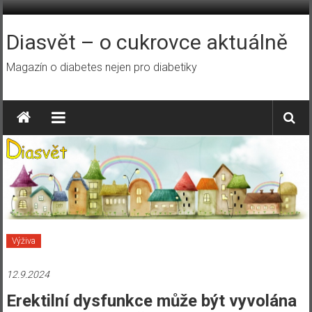
Přeskočit
na
obsah
Diasvět – o cukrovce aktuálně
Magazín o diabetes nejen pro diabetiky
Výživa
12.9.2024
Erektilní dysfunkce může být vyvolána