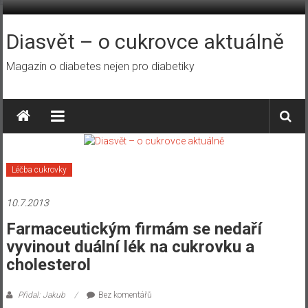
Přeskočit
na
obsah
Diasvět – o cukrovce aktuálně
Magazín o diabetes nejen pro diabetiky
Léčba cukrovky
10.7.2013
Farmaceutickým firmám se nedaří
vyvinout duální lék na cukrovku a
cholesterol
Přidal: Jakub
Bez komentářů