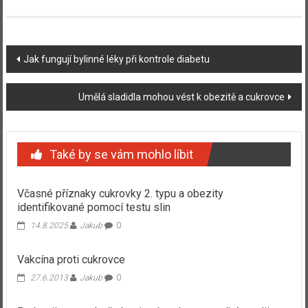
Navigace
Jak fungují bylinné léky při kontrole diabetu
příspěvku
Umělá sladidla mohou vést k obezitě a cukrovce
Také by se vám mohlo líbit
Včasné příznaky cukrovky 2. typu a obezity
identifikované pomocí testu slin
14.8.2025
Jakub
0
Vakcína proti cukrovce
27.6.2013
Jakub
0