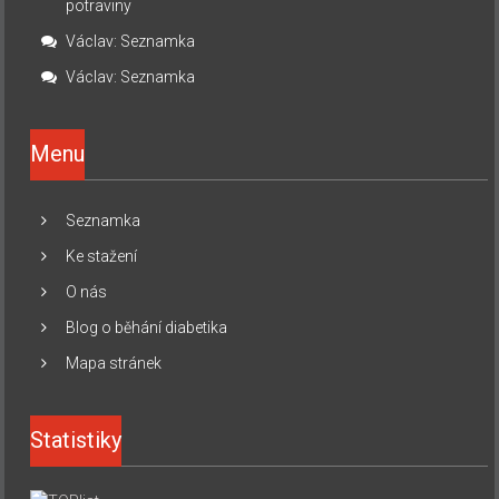
potraviny
Václav
:
Seznamka
Václav
:
Seznamka
Menu
Seznamka
Ke stažení
O nás
Blog o běhání diabetika
Mapa stránek
Statistiky