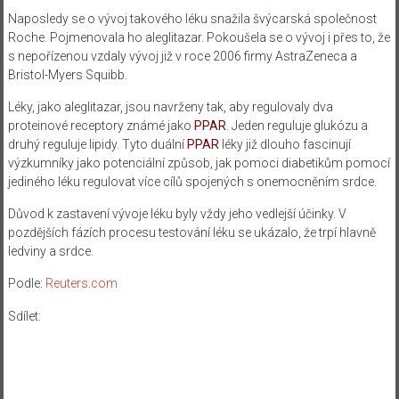
Naposledy se o vývoj takového léku snažila švýcarská společnost
Roche. Pojmenovala ho aleglitazar. Pokoušela se o vývoj i přes to, že
s nepořízenou vzdaly vývoj již v roce 2006 firmy AstraZeneca a
Bristol-Myers Squibb.
Léky, jako aleglitazar, jsou navrženy tak, aby regulovaly dva
proteinové receptory známé jako
PPAR
. Jeden reguluje glukózu a
druhý reguluje lipidy. Tyto duální
PPAR
léky již dlouho fascinují
výzkumníky jako potenciální způsob, jak pomoci diabetikům pomocí
jediného léku regulovat více cílů spojených s onemocněním srdce.
Důvod k zastavení vývoje léku byly vždy jeho vedlejší účinky. V
pozdějších fázích procesu testování léku se ukázalo, že trpí hlavně
ledviny a srdce.
Podle:
Reuters.com
Sdílet: