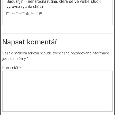
Baduanjin – nenáročná rutina, která se ve velké studii
vyrovná rychlé chůzi
28.2.2026
Jakub
0
Napsat komentář
Vaše e-mailová adresa nebude zveřejněna.
Vyžadované informace
jsou označeny
*
Komentář
*