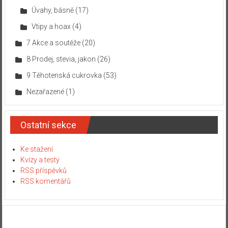
Úvahy, básně
(17)
Vtipy a hoax
(4)
7 Akce a soutěže
(20)
8 Prodej, stevia, jakon
(26)
9 Těhotenská cukrovka
(53)
Nezařazené
(1)
Ostatní sekce
Ke stažení
Kvízy a testy
RSS příspěvků
RSS komentářů