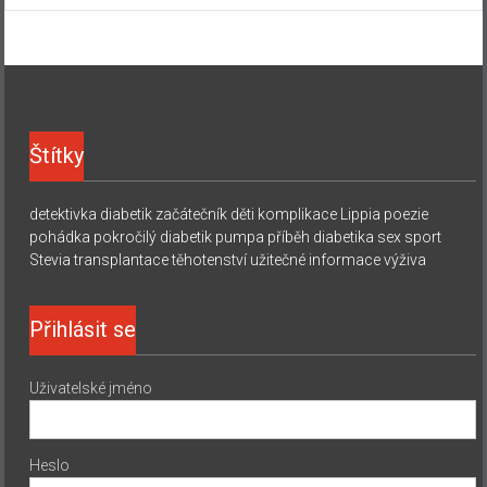
Štítky
detektivka
diabetik začátečník
děti
komplikace
Lippia
poezie
pohádka
pokročilý diabetik
pumpa
příběh diabetika
sex
sport
Stevia
transplantace
těhotenství
užitečné informace
výživa
Přihlásit se
Uživatelské jméno
Heslo