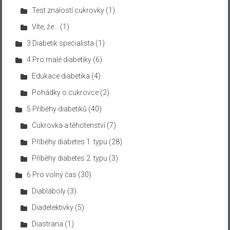
Test znalostí cukrovky
(1)
Víte, že…
(1)
3 Diabetik specialista
(1)
4 Pro malé diabetiky
(6)
Edukace diabetika
(4)
Pohádky o cukrovce
(2)
5 Příběhy diabetiků
(40)
Cukrovka a těhotenství
(7)
Příběhy diabetes 1. typu
(28)
Příběhy diabetes 2. typu
(3)
6 Pro volný čas
(30)
Diabláboly
(3)
Diadetektivky
(5)
Diastrana
(1)