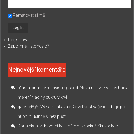
Pamatovat si mě
Registrovat
Zapomněli jste heslo?
Nejnovější komentáře
b"asta binance h"anvisningskod
:
Nová neinvazivní technika
měření hladiny cukru v krvi
gate io开户
:
Výzkum ukazuje, že velikost vašeho jídla je pro
hubnutí účinnější než půst
Donaldkah
:
Zdravotní typ: máte cukrovku? Zkuste tyto