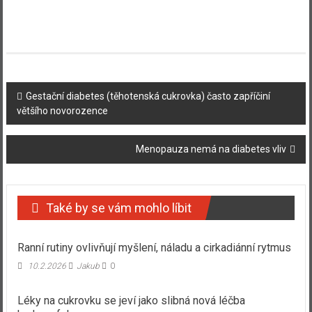
Navigace
Gestační diabetes (těhotenská cukrovka) často zapříčiní
většího novorozence
příspěvku
Menopauza nemá na diabetes vliv
Také by se vám mohlo líbit
Ranní rutiny ovlivňují myšlení, náladu a cirkadiánní rytmus
10.2.2026
Jakub
0
Léky na cukrovku se jeví jako slibná nová léčba