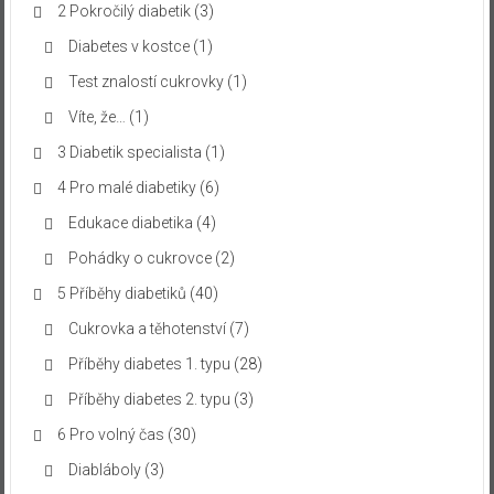
2 Pokročilý diabetik
(3)
Diabetes v kostce
(1)
Test znalostí cukrovky
(1)
Víte, že…
(1)
3 Diabetik specialista
(1)
4 Pro malé diabetiky
(6)
Edukace diabetika
(4)
Pohádky o cukrovce
(2)
5 Příběhy diabetiků
(40)
Cukrovka a těhotenství
(7)
Příběhy diabetes 1. typu
(28)
Příběhy diabetes 2. typu
(3)
6 Pro volný čas
(30)
Diabláboly
(3)