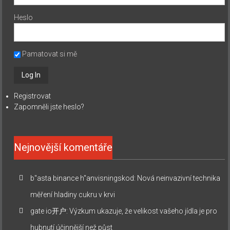
Heslo
Pamatovat si mě
Registrovat
Zapomněli jste heslo?
Nejnovější komentáře
b"asta binance h"anvisningskod
:
Nová neinvazivní technika
měření hladiny cukru v krvi
gate io开户
:
Výzkum ukazuje, že velikost vašeho jídla je pro
hubnutí účinnější než půst