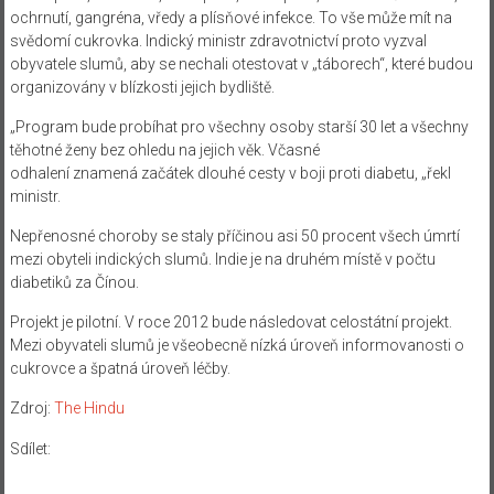
ochrnutí, gangréna, vředy a plísňové infekce. To vše může mít na
svědomí cukrovka. Indický ministr zdravotnictví proto vyzval
obyvatele slumů, aby se nechali otestovat v „táborech“, které budou
organizovány v blízkosti jejich bydliště.
„Program bude probíhat pro všechny osoby starší 30 let a všechny
těhotné ženy bez ohledu na jejich věk. Včasné
odhalení znamená začátek dlouhé cesty v boji proti diabetu, „řekl
ministr.
Nepřenosné choroby se staly příčinou asi 50 procent všech úmrtí
mezi obyteli indických slumů. Indie je na druhém místě v počtu
diabetiků za Čínou.
Projekt je pilotní. V roce 2012 bude následovat celostátní projekt.
Mezi obyvateli slumů je všeobecně nízká úroveň informovanosti o
cukrovce a špatná úroveň léčby.
Zdroj:
The Hindu
Sdílet: