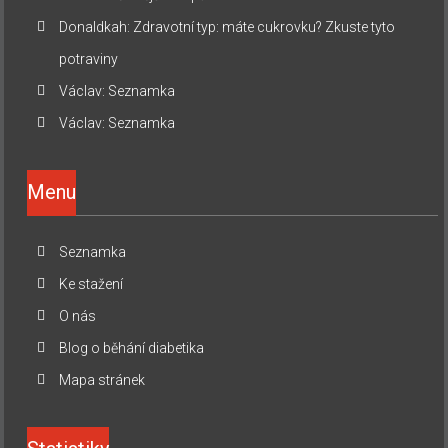
Donaldkah
:
Zdravotní typ: máte cukrovku? Zkuste tyto
potraviny
Václav
:
Seznamka
Václav
:
Seznamka
Menu
Seznamka
Ke stažení
O nás
Blog o běhání diabetika
Mapa stránek