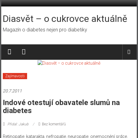
Přeskočit
na
obsah
Diasvět – o cukrovce aktuálně
Magazín o diabetes nejen pro diabetiky
Zajímavosti
20.7.2011
Indové otestují obavatele slumů na
diabetes
Přidal: Jakub
Bez komentářů
Retinopatie, katarakta, nefropatie, neuropatie, onemocnění srdce,