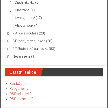
Diadetektivky
(5)
Diastrana
(1)
Úvahy, básně
(17)
Vtipy a hoax
(4)
7 Akce a soutěže
(20)
8 Prodej, stevia, jakon
(26)
9 Těhotenská cukrovka
(53)
Nezařazené
(1)
Ostatní sekce
Ke stažení
Kvízy a testy
RSS příspěvků
RSS komentářů