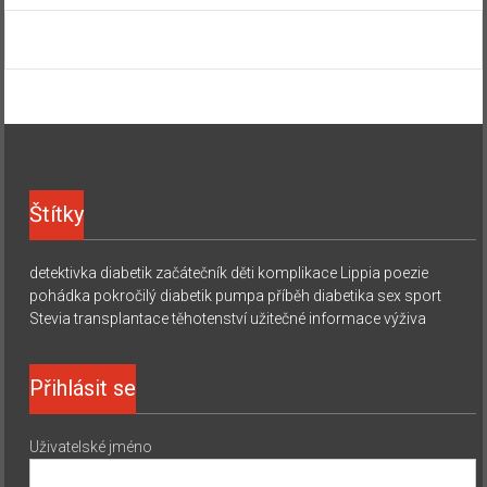
Štítky
detektivka
diabetik začátečník
děti
komplikace
Lippia
poezie
pohádka
pokročilý diabetik
pumpa
příběh diabetika
sex
sport
Stevia
transplantace
těhotenství
užitečné informace
výživa
Přihlásit se
Uživatelské jméno