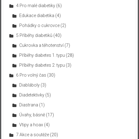
4 Pro malé diabetiky
(6)
Edukace diabetika
(4)
Pohádky o cukrovce
(2)
5 Příběhy diabetiků
(40)
Cukrovka a těhotenství
(7)
Příběhy diabetes 1. typu
(28)
Příběhy diabetes 2. typu
(3)
6 Pro volný čas
(30)
Diabláboly
(3)
Diadetektivky
(5)
Diastrana
(1)
Úvahy, básně
(17)
Vtipy a hoax
(4)
7 Akce a soutěže
(20)