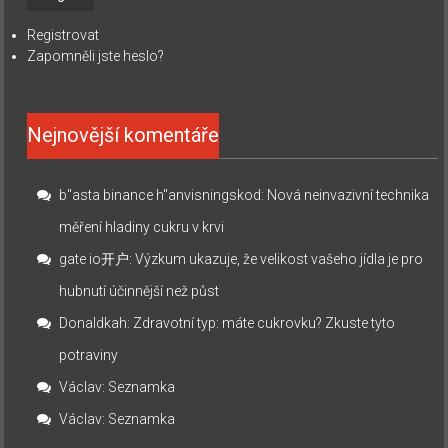
Registrovat
Zapomněli jste heslo?
Nejnovější komentáře
b"asta binance h"anvisningskod
:
Nová neinvazivní technika
měření hladiny cukru v krvi
gate io开户
:
Výzkum ukazuje, že velikost vašeho jídla je pro
hubnutí účinnější než půst
Donaldkah
:
Zdravotní typ: máte cukrovku? Zkuste tyto
potraviny
Václav
:
Seznamka
Václav
:
Seznamka