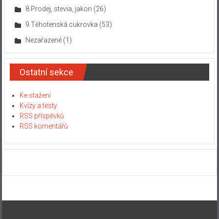
8 Prodej, stevia, jakon
(26)
9 Těhotenská cukrovka
(53)
Nezařazené
(1)
Ostatní sekce
Ke stažení
Kvízy a testy
RSS příspěvků
RSS komentářů