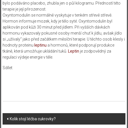
bylo podáváno placebo, zhubla jen o půl kilogramu. Předností této
terapie je její přirozenost.
Oxyntomodulin se normálně vyskytuje v tenkém střevě střevě.
Hormon informuje mozek, kdy je tělo syté. Oxyntomodulin byl
aplikován pod kůži 30 minut před jídlem. Při vyšších dávkách
hormonu vykazovaly pokusné osoby menší chuť k jídlu, avšak jídlo
si „užívaly“ jako před začátkem měsíční terapie. U těchto osob klesly i
hodnoty proteinu
leptinu
a hormonů, které podporují produkce
tkáně, která umožňuje ukládání tuků.
Leptin
je zodpovědný za
regulaci výdeje energie v těle.
Sdílet:
Navigace
Kolik stojí léčba cukrovky?