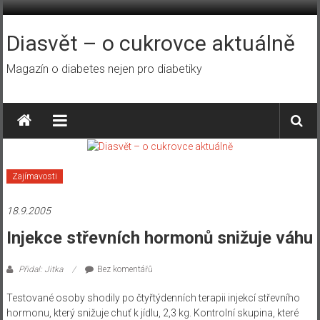
Přeskočit
na
obsah
Diasvět – o cukrovce aktuálně
Magazín o diabetes nejen pro diabetiky
Zajímavosti
18.9.2005
Injekce střevních hormonů snižuje váhu
Přidal: Jitka
Bez komentářů
Testované osoby shodily po čtyřtýdenních terapii injekcí střevního
hormonu, který snižuje chuť k jídlu, 2,3 kg. Kontrolní skupina, které