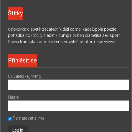
Štítky
detektivka
diabetik začátečník
děti
komplikace
Lippia
poezie
pohádka
pokročilý diabetik
pumpa
příběh diabetika
sex
sport
Stevia
transplantace
těhotenství
užitečné informace
výživa
Přihlásit se
Uživatelské jméno
Heslo
Pamatovat si mě