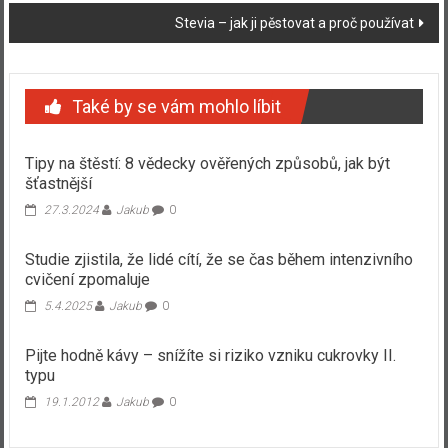
příspěvku
Stevia – jak ji pěstovat a proč používat
Také by se vám mohlo líbit
Tipy na štěstí: 8 vědecky ověřených způsobů, jak být
šťastnější
27.3.2024
Jakub
0
Studie zjistila, že lidé cítí, že se čas během intenzivního
cvičení zpomaluje
5.4.2025
Jakub
0
Pijte hodně kávy – snížíte si riziko vzniku cukrovky II.
typu
19.1.2012
Jakub
0