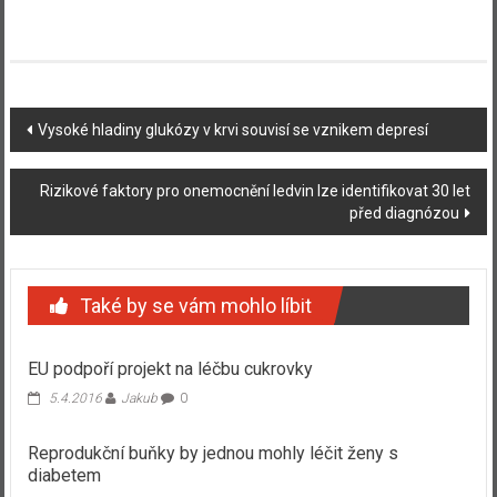
Navigace
Vysoké hladiny glukózy v krvi souvisí se vznikem depresí
příspěvku
Rizikové faktory pro onemocnění ledvin lze identifikovat 30 let
před diagnózou
Také by se vám mohlo líbit
EU podpoří projekt na léčbu cukrovky
5.4.2016
Jakub
0
Reprodukční buňky by jednou mohly léčit ženy s
diabetem