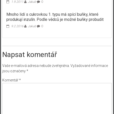
1.9.2011
Jakub
0
Mnoho lidí s cukrovkou 1. typu má spící buňky, které
produkují inzulín. Podle vědců je možné buňky probudit
9.2.2016
Jakub
0
Napsat komentář
Vaše e-mailová adresa nebude zveřejněna.
Vyžadované informace
jsou označeny
*
Komentář
*