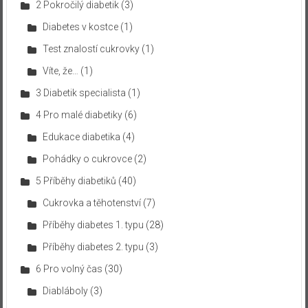
2 Pokročilý diabetik
(3)
Diabetes v kostce
(1)
Test znalostí cukrovky
(1)
Víte, že…
(1)
3 Diabetik specialista
(1)
4 Pro malé diabetiky
(6)
Edukace diabetika
(4)
Pohádky o cukrovce
(2)
5 Příběhy diabetiků
(40)
Cukrovka a těhotenství
(7)
Příběhy diabetes 1. typu
(28)
Příběhy diabetes 2. typu
(3)
6 Pro volný čas
(30)
Diabláboly
(3)