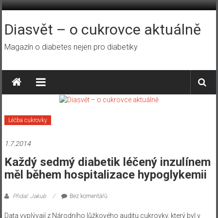
Přeskočit
na
obsah
Diasvět – o cukrovce aktuálně
Magazín o diabetes nejen pro diabetiky
Léčba cukrovky
1.7.2014
Každý sedmý diabetik léčený inzulínem
měl během hospitalizace hypoglykemii
Přidal: Jakub
Bez komentářů
Data vyplývají z Národního lůžkového auditu cukrovky, který byl v