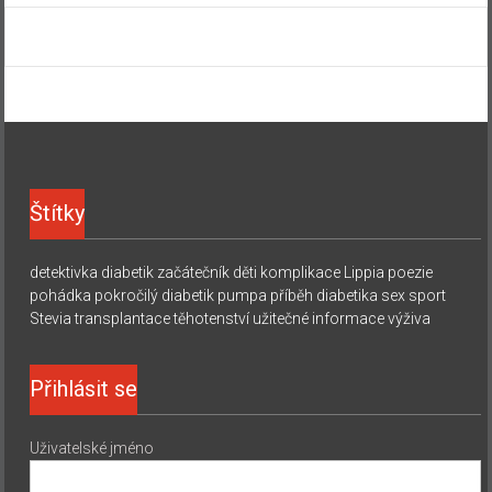
Štítky
detektivka
diabetik začátečník
děti
komplikace
Lippia
poezie
pohádka
pokročilý diabetik
pumpa
příběh diabetika
sex
sport
Stevia
transplantace
těhotenství
užitečné informace
výživa
Přihlásit se
Uživatelské jméno