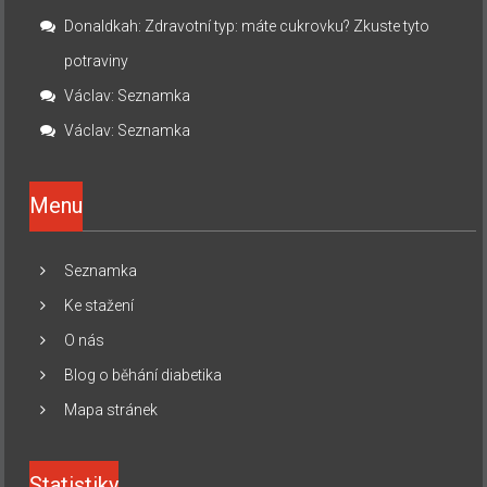
Donaldkah
:
Zdravotní typ: máte cukrovku? Zkuste tyto
potraviny
Václav
:
Seznamka
Václav
:
Seznamka
Menu
Seznamka
Ke stažení
O nás
Blog o běhání diabetika
Mapa stránek
Statistiky