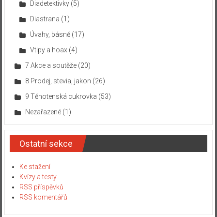
Diadetektivky
(5)
Diastrana
(1)
Úvahy, básně
(17)
Vtipy a hoax
(4)
7 Akce a soutěže
(20)
8 Prodej, stevia, jakon
(26)
9 Těhotenská cukrovka
(53)
Nezařazené
(1)
Ostatní sekce
Ke stažení
Kvízy a testy
RSS příspěvků
RSS komentářů