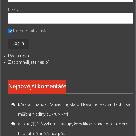
Heslo
Pamatovat si mě
Registrovat
Zapomněli jste heslo?
Nejnovější komentáře
b"asta binance h"anvisningskod
:
Nová neinvazivní technika
měření hladiny cukru v krvi
gate io开户
:
Výzkum ukazuje, že velikost vašeho jídla je pro
hubnutí účinnější než půst