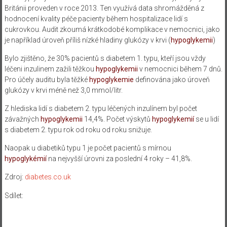
Británii proveden v roce
2013. Ten
využívá
data shromážděná
z
hodnocení kvality
péče
pacienty
během
hospitalizace
lidí
s
cukrovkou
. Audit
zkoumá
krátkodobé
komplikace
v
nemocnici
,
jako
je například
úroveň
příliš
nízké hladiny
glukózy v krvi
(
hypoglykemii
)
Bylo zjištěno, že
30
%
pacientů
s diabetem
1. typu
,
kteří jsou
vždy
léčeni
inzulinem
zažili
těžkou
hypoglykemii
v nemocnici
během
7 dnů.
Pro účely
auditu byla
těžké
hypoglykemie
definována
jako úroveň
glukózy v krvi
méně než
3,0
mmol
/
litr.
Z hlediska
lidí s
diabetem 2. typu
léčených
inzulínem byl
počet
závažných
hypoglykemii
14,4
%.
Počet výskytů
hypoglykemií
se
u lidí
s
diabetem 2. typu
rok od roku
od roku snižuje.
Naopak u
diabetiků typu
1 je
počet
pacientů s
mírnou
hypoglykémií
na nejvyšší
úrovni za
poslední 4 roky –
41,8%.
Zdroj:
diabetes.co.uk
Sdílet: