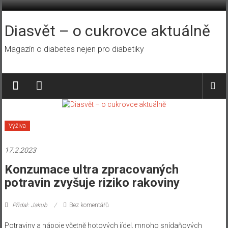
Přeskočit
na
obsah
Diasvět – o cukrovce aktuálně
Magazín o diabetes nejen pro diabetiky
Výživa
17.2.2023
Konzumace ultra zpracovaných
potravin zvyšuje riziko rakoviny
Přidal: Jakub
Bez komentářů
Potraviny a nápoje včetně hotových jídel, mnoho snídaňových