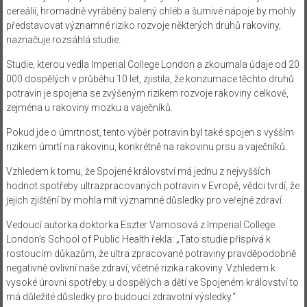
cereálií, hromadně vyráběný balený chléb a šumivé nápoje by mohly
představovat významné riziko rozvoje některých druhů rakoviny,
naznačuje rozsáhlá studie.
Studie, kterou vedla Imperial College London a zkoumala údaje od 20
000 dospělých v průběhu 10 let, zjistila, že konzumace těchto druhů
potravin je spojena se zvýšeným rizikem rozvoje rakoviny celkově,
zejména u rakoviny mozku a vaječníků.
Pokud jde o úmrtnost, tento výběr potravin byl také spojen s vyšším
rizikem úmrtí na rakovinu, konkrétně na rakovinu prsu a vaječníků.
Vzhledem k tomu, že Spojené království má jednu z nejvyšších
hodnot spotřeby ultrazpracovaných potravin v Evropě, vědci tvrdí, že
jejich zjištění by mohla mít významné důsledky pro veřejné zdraví.
Vedoucí autorka doktorka Eszter Vamosová z Imperial College
London’s School of Public Health řekla: „Tato studie přispívá k
rostoucím důkazům, že ultra zpracované potraviny pravděpodobně
negativně ovlivní naše zdraví, včetně rizika rakoviny. Vzhledem k
vysoké úrovni spotřeby u dospělých a dětí ve Spojeném království to
má důležité důsledky pro budoucí zdravotní výsledky.“