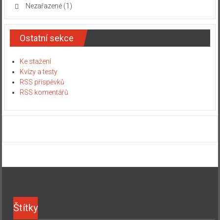
Nezařazené
(1)
Ostatní sekce
Ke stažení
Kvízy a testy
RSS příspěvků
RSS komentářů
Štítky