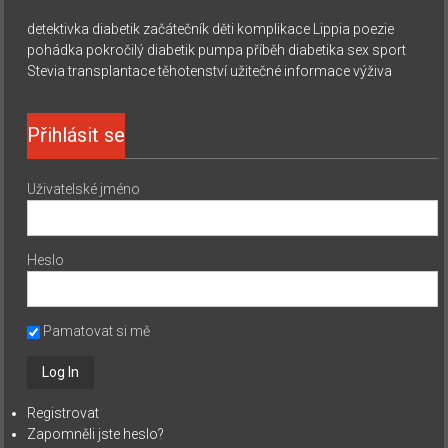
detektivka
diabetik začátečník
děti
komplikace
Lippia
poezie
pohádka
pokročilý diabetik
pumpa
příběh diabetika
sex
sport
Stevia
transplantace
těhotenství
užitečné informace
výživa
Přihlásit se
Uživatelské jméno
Heslo
Pamatovat si mě
Registrovat
Zapomněli jste heslo?