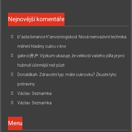
Nejnovější komentáře
b"asta binance h"anvisningskod
:
Nová neinvazivní technika
měření hladiny cukru v krvi
gate io开户
:
Výzkum ukazuje, že velikost vašeho jídla je pro
hubnutí účinnější než půst
Donaldkah
:
Zdravotní typ: máte cukrovku? Zkuste tyto
potraviny
Václav
:
Seznamka
Václav
:
Seznamka
Menu