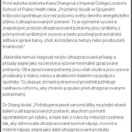
První autorka doktorka Kiara Changová z Imperial College London’s
School of Public Health řekla: „Průměrný člověk ve Spojeném
království spotřebuje více než polovinu svého denního energetického
příjmu z ultrazpracovaných potravin. To je výjimečně vysoké a
znepokojivé, protože ultrazpracované potraviny jsou vyráběny z
průmyslově vyráběných surovin a často používají potravinářská
aditiva k úpravě barvy, chuti, konzistence, textury nebo prodloužení
trvanlivosti.“
„Naše těla nemusí reagovat na tyto ultrazpracované přísady a
přísady stejně jako na čerstvé a výživné minimálně zpracované
potraviny. Ultra-zpracované potraviny jsou však všude a jsou vysoce
prodávány s nízkou cenou a atraktivním balením na podporu
spotřeby. To ukazuje, že naše potravinové prostředí potřebuje
naléhavou reformu, aby chránilo populaci před ultrazpracovanými
potravinami.
Dr Chang dodal: „Potřebujeme jasné varovné štítky na přední straně
balení u ultrazpracovaných potravin, abychom pomohli
spotřebitelům při výběru, a naše daň z cukru by měla být rozšířena
tak, aby zahrnovala ultrazpracované šumivé nápoje, ovocné a
mléčné nápoje, stejně jako další ultrazpracované produkty.