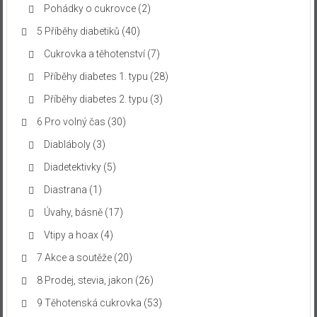
Pohádky o cukrovce
(2)
5 Příběhy diabetiků
(40)
Cukrovka a těhotenství
(7)
Příběhy diabetes 1. typu
(28)
Příběhy diabetes 2. typu
(3)
6 Pro volný čas
(30)
Diabláboly
(3)
Diadetektivky
(5)
Diastrana
(1)
Úvahy, básně
(17)
Vtipy a hoax
(4)
7 Akce a soutěže
(20)
8 Prodej, stevia, jakon
(26)
9 Těhotenská cukrovka
(53)