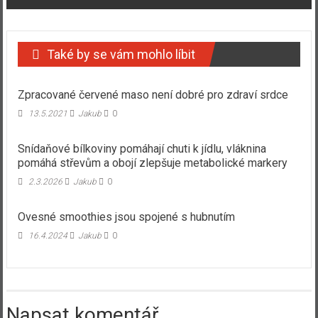
Také by se vám mohlo líbit
Zpracované červené maso není dobré pro zdraví srdce
13.5.2021
Jakub
0
Snídaňové bílkoviny pomáhají chuti k jídlu, vláknina
pomáhá střevům a obojí zlepšuje metabolické markery
2.3.2026
Jakub
0
Ovesné smoothies jsou spojené s hubnutím
16.4.2024
Jakub
0
Napsat komentář