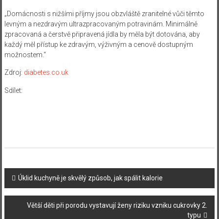
„Domácnosti s nižšími příjmy jsou obzvláště zranitelné vůči těmto
levným a nezdravým ultrazpracovaným potravinám. Minimálně
zpracovaná a čerstvě připravená jídla by měla být dotována, aby
každý měl přístup ke zdravým, výživným a cenově dostupným
možnostem.“
Zdroj:
diabetes.co.uk
Sdílet:
Navigace
Úklid kuchyně je skvělý způsob, jak spálit kalorie
příspěvku
Větší děti při porodu vystavují ženy riziku vzniku cukrovky 2.
typu