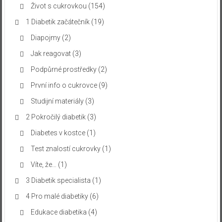
Život s cukrovkou
(154)
1 Diabetik začátečník
(19)
Diapojmy
(2)
Jak reagovat
(3)
Podpůrné prostředky
(2)
První info o cukrovce
(9)
Studijní materiály
(3)
2 Pokročilý diabetik
(3)
Diabetes v kostce
(1)
Test znalostí cukrovky
(1)
Víte, že…
(1)
3 Diabetik specialista
(1)
4 Pro malé diabetiky
(6)
Edukace diabetika
(4)