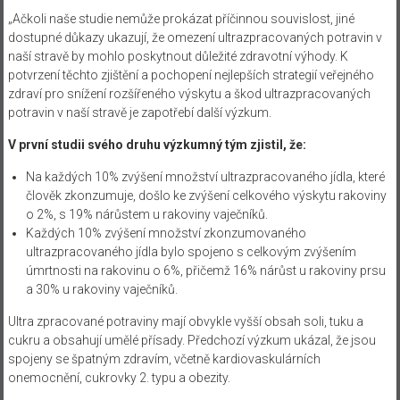
„Ačkoli naše studie nemůže prokázat příčinnou souvislost, jiné
dostupné důkazy ukazují, že omezení ultrazpracovaných potravin v
naší stravě by mohlo poskytnout důležité zdravotní výhody. K
potvrzení těchto zjištění a pochopení nejlepších strategií veřejného
zdraví pro snížení rozšířeného výskytu a škod ultrazpracovaných
potravin v naší stravě je zapotřebí další výzkum.
V první studii svého druhu výzkumný tým zjistil, že:
Na každých 10% zvýšení množství ultrazpracovaného jídla, které
člověk zkonzumuje, došlo ke zvýšení celkového výskytu rakoviny
o 2%, s 19% nárůstem u rakoviny vaječníků.
Každých 10% zvýšení množství zkonzumovaného
ultrazpracovaného jídla bylo spojeno s celkovým zvýšením
úmrtnosti na rakovinu o 6%, přičemž 16% nárůst u rakoviny prsu
a 30% u rakoviny vaječníků.
Ultra zpracované potraviny mají obvykle vyšší obsah soli, tuku a
cukru a obsahují umělé přísady. Předchozí výzkum ukázal, že jsou
spojeny se špatným zdravím, včetně kardiovaskulárních
onemocnění, cukrovky 2. typu a obezity.