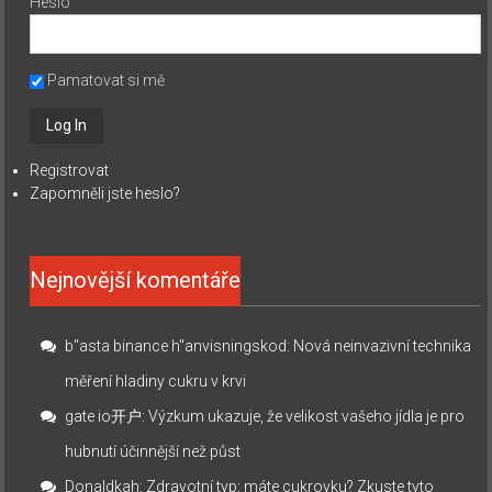
Heslo
Pamatovat si mě
Registrovat
Zapomněli jste heslo?
Nejnovější komentáře
b"asta binance h"anvisningskod
:
Nová neinvazivní technika
měření hladiny cukru v krvi
gate io开户
:
Výzkum ukazuje, že velikost vašeho jídla je pro
hubnutí účinnější než půst
Donaldkah
:
Zdravotní typ: máte cukrovku? Zkuste tyto