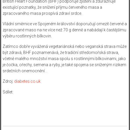
British Heart Foundation (BHF) podporuje zjištění a zdůrazňuje
existující poznatky, že snížení příjmu červeného masa a
zpracovaného masa prospívá zdraví srdce.
Vládní směrnice ve Spojeném království doporučují omezit červené a
zpracované maso na ne více než 70 g denně a nabádají k častějšímu
výběru rostlinných bílkovin.
Zatímco dobře vyvážená vegetariánská nebo veganská strava může
být zdravá, BHF poznamenává, že tradiční středomořská strava,
včetně malého množství masa spolu s rostlinnými bílkovinami, jako
je čočka, ořechy, semena a ryby, je také spojena se sníženým rizikem
srdečních onemocnění. .
Zdroj:
diabetes.co.uk
Sdílet: