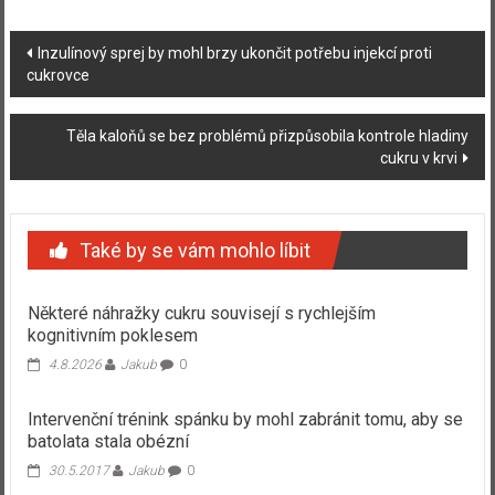
Navigace
Inzulínový sprej by mohl brzy ukončit potřebu injekcí proti
cukrovce
příspěvku
Těla kaloňů se bez problémů přizpůsobila kontrole hladiny
cukru v krvi
Také by se vám mohlo líbit
Některé náhražky cukru souvisejí s rychlejším
kognitivním poklesem
4.8.2026
Jakub
0
Intervenční trénink spánku by mohl zabránit tomu, aby se
batolata stala obézní
30.5.2017
Jakub
0