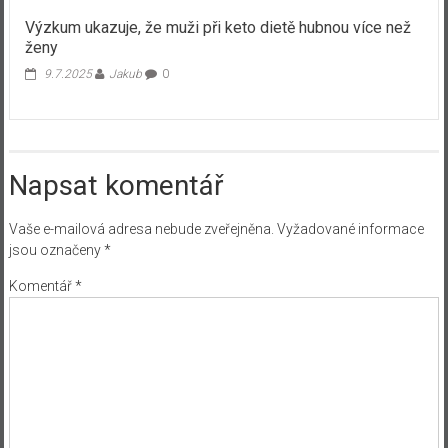
Výzkum ukazuje, že muži při keto dietě hubnou více než
ženy
9.7.2025
Jakub
0
Napsat komentář
Vaše e-mailová adresa nebude zveřejněna.
Vyžadované informace
jsou označeny
*
Komentář
*