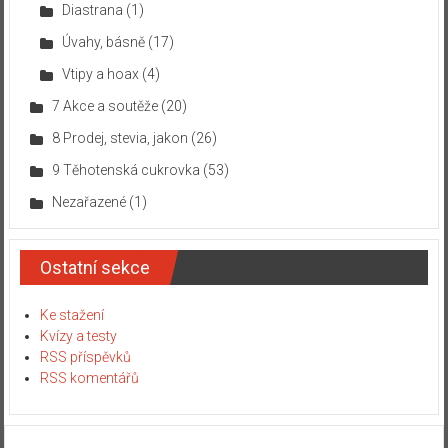
Diastrana
(1)
Úvahy, básně
(17)
Vtipy a hoax
(4)
7 Akce a soutěže
(20)
8 Prodej, stevia, jakon
(26)
9 Těhotenská cukrovka
(53)
Nezařazené
(1)
Ostatní sekce
Ke stažení
Kvízy a testy
RSS příspěvků
RSS komentářů