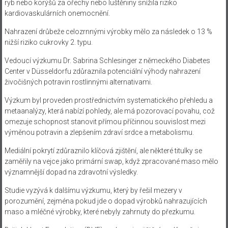
ryb nebo korýšů za ořechy nebo luštěniny snížila riziko
kardiovaskulárních onemocnění.
Nahrazení drůbeže celozrnnými výrobky mělo za následek o 13 %
nižší riziko cukrovky 2. typu.
Vedoucí výzkumu Dr. Sabrina Schlesinger z německého Diabetes
Center v Düsseldorfu zdůraznila potenciální výhody nahrazení
živočišných potravin rostlinnými alternativami.
Výzkum byl proveden prostřednictvím systematického přehledu a
metaanalýzy, která nabízí pohledy, ale má pozorovací povahu, což
omezuje schopnost stanovit přímou příčinnou souvislost mezi
výměnou potravin a zlepšením zdraví srdce a metabolismu.
Mediální pokrytí zdůraznilo klíčová zjištění, ale některé titulky se
zaměřily na vejce jako primární swap, když zpracované maso mělo
významnější dopad na zdravotní výsledky.
Studie vyzývá k dalšímu výzkumu, který by řešil mezery v
porozumění, zejména pokud jde o dopad výrobků nahrazujících
maso a mléčné výrobky, které nebyly zahrnuty do přezkumu.