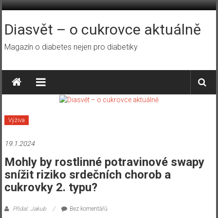
Přeskočit
na
obsah
Diasvět – o cukrovce aktuálně
Magazín o diabetes nejen pro diabetiky
Výživa
19.1.2024
Mohly by rostlinné potravinové swapy
snížit riziko srdečních chorob a
cukrovky 2. typu?
Přidal: Jakub
Bez komentářů