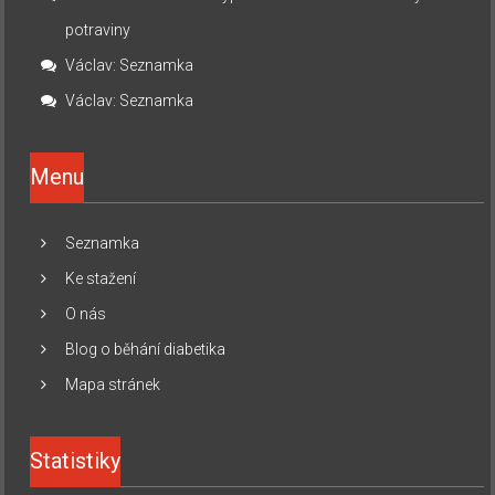
potraviny
Václav
:
Seznamka
Václav
:
Seznamka
Menu
Seznamka
Ke stažení
O nás
Blog o běhání diabetika
Mapa stránek
Statistiky