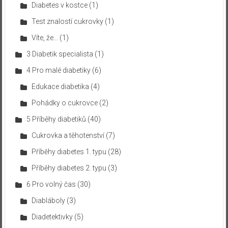
Diabetes v kostce
(1)
Test znalostí cukrovky
(1)
Víte, že…
(1)
3 Diabetik specialista
(1)
4 Pro malé diabetiky
(6)
Edukace diabetika
(4)
Pohádky o cukrovce
(2)
5 Příběhy diabetiků
(40)
Cukrovka a těhotenství
(7)
Příběhy diabetes 1. typu
(28)
Příběhy diabetes 2. typu
(3)
6 Pro volný čas
(30)
Diabláboly
(3)
Diadetektivky
(5)