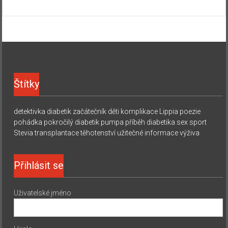
Štítky
detektivka
diabetik začátečník
děti
komplikace
Lippia
poezie
pohádka
pokročilý diabetik
pumpa
příběh diabetika
sex
sport
Stevia
transplantace
těhotenství
užitečné informace
výživa
Přihlásit se
Uživatelské jméno