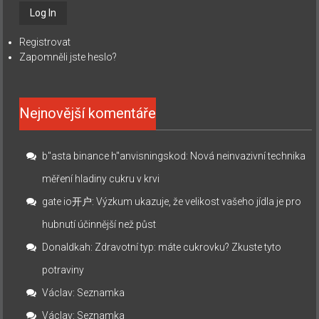
Registrovat
Zapomněli jste heslo?
Nejnovější komentáře
b"asta binance h"anvisningskod
:
Nová neinvazivní technika
měření hladiny cukru v krvi
gate io开户
:
Výzkum ukazuje, že velikost vašeho jídla je pro
hubnutí účinnější než půst
Donaldkah
:
Zdravotní typ: máte cukrovku? Zkuste tyto
potraviny
Václav
:
Seznamka
Václav
:
Seznamka