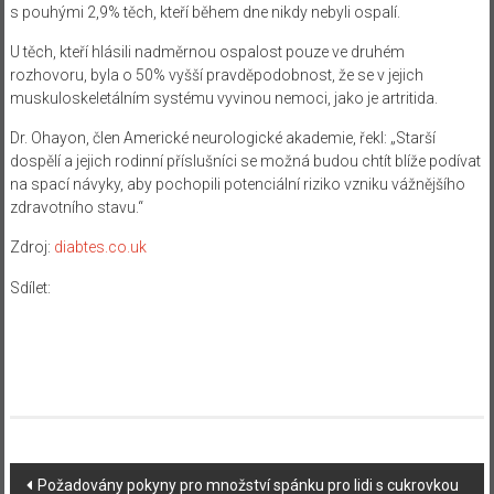
s pouhými 2,9% těch, kteří během dne nikdy nebyli ospalí.
U těch, kteří hlásili nadměrnou ospalost pouze ve druhém
rozhovoru, byla o 50% vyšší pravděpodobnost, že se v jejich
muskuloskeletálním systému vyvinou nemoci, jako je artritida.
Dr. Ohayon, člen Americké neurologické akademie, řekl: „Starší
dospělí a jejich rodinní příslušníci se možná budou chtít blíže podívat
na spací návyky, aby pochopili potenciální riziko vzniku vážnějšího
zdravotního stavu.“
Zdroj:
diabtes.co.uk
Sdílet:
Navigace
Požadovány pokyny pro množství spánku pro lidi s cukrovkou