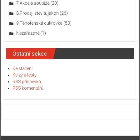
7 Akce a soutěže
(20)
8 Prodej, stevia, jakon
(26)
9 Těhotenská cukrovka
(53)
Nezařazené
(1)
Ostatní sekce
Ke stažení
Kvízy a testy
RSS příspěvků
RSS komentářů