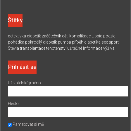
Štítky
detektivka
diabetik začátečník
děti
komplikace
Lippia
poezie
pohádka
pokročilý diabetik
pumpa
příběh diabetika
sex
sport
Stevia
transplantace
těhotenství
užitečné informace
výživa
Přihlásit se
Uživatelské jméno
Heslo
Pamatovat si mě