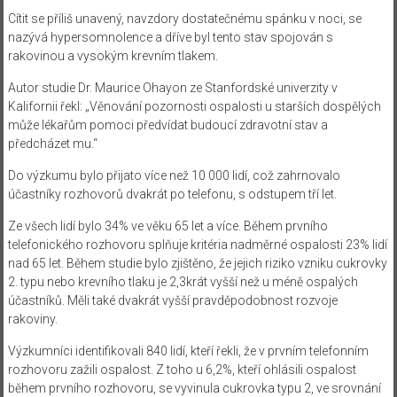
Cítit se příliš unavený, navzdory dostatečnému spánku v noci, se
nazývá hypersomnolence a dříve byl tento stav spojován s
rakovinou a vysokým krevním tlakem.
Autor studie Dr. Maurice Ohayon ze Stanfordské univerzity v
Kalifornii řekl: „Věnování pozornosti ospalosti u starších dospělých
může lékařům pomoci předvídat budoucí zdravotní stav a
předcházet mu.“
Do výzkumu bylo přijato více než 10 000 lidí, což zahrnovalo
účastníky rozhovorů dvakrát po telefonu, s odstupem tří let.
Ze všech lidí bylo 34% ve věku 65 let a více. Během prvního
telefonického rozhovoru splňuje kritéria nadměrné ospalosti 23% lidí
nad 65 let. Během studie bylo zjištěno, že jejich riziko vzniku cukrovky
2. typu nebo krevního tlaku je 2,3krát vyšší než u méně ospalých
účastníků. Měli také dvakrát vyšší pravděpodobnost rozvoje
rakoviny.
Výzkumníci identifikovali 840 lidí, kteří řekli, že v prvním telefonním
rozhovoru zažili ospalost. Z toho u 6,2%, kteří ohlásili ospalost
během prvního rozhovoru, se vyvinula cukrovka typu 2, ve srovnání