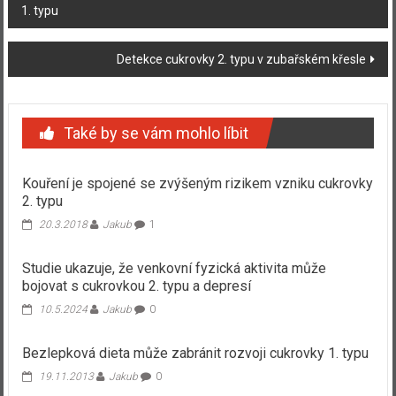
1. typu
příspěvku
Detekce cukrovky 2. typu v zubařském křesle
Také by se vám mohlo líbit
Kouření je spojené se zvýšeným rizikem vzniku cukrovky
2. typu
20.3.2018
Jakub
1
Studie ukazuje, že venkovní fyzická aktivita může
bojovat s cukrovkou 2. typu a depresí
10.5.2024
Jakub
0
Bezlepková dieta může zabránit rozvoji cukrovky 1. typu
19.11.2013
Jakub
0