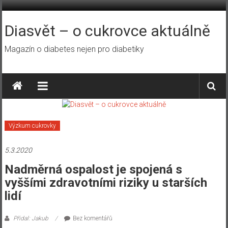
Přeskočit
na
obsah
Diasvět – o cukrovce aktuálně
Magazín o diabetes nejen pro diabetiky
Výzkum cukrovky
5.3.2020
Nadměrná ospalost je spojená s
vyššími zdravotními riziky u starších
lidí
Přidal: Jakub
Bez komentářů