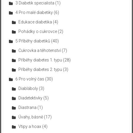
3 Diabetik specialista
(1)
4 Pro malé diabetiky
(6)
Edukace diabetika
(4)
Pohádky o cukrovce
(2)
5 Příběhy diabetiků
(40)
Cukrovka a těhotenství
(7)
Příběhy diabetes 1. typu
(28)
Příběhy diabetes 2. typu
(3)
6 Pro volný čas
(30)
Diabláboly
(3)
Diadetektivky
(5)
Diastrana
(1)
Úvahy, básně
(17)
Vtipy a hoax
(4)