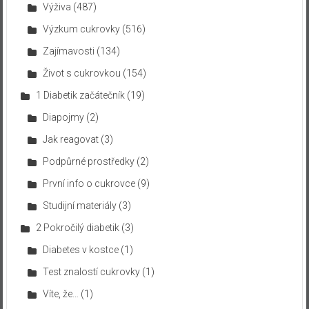
Výživa
(487)
Výzkum cukrovky
(516)
Zajímavosti
(134)
Život s cukrovkou
(154)
1 Diabetik začátečník
(19)
Diapojmy
(2)
Jak reagovat
(3)
Podpůrné prostředky
(2)
První info o cukrovce
(9)
Studijní materiály
(3)
2 Pokročilý diabetik
(3)
Diabetes v kostce
(1)
Test znalostí cukrovky
(1)
Víte, že…
(1)