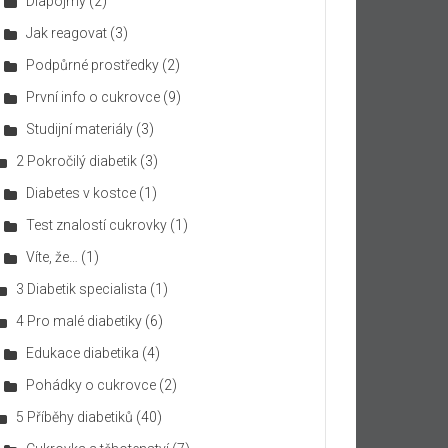
Diapojmy
(2)
Jak reagovat
(3)
Podpůrné prostředky
(2)
První info o cukrovce
(9)
Studijní materiály
(3)
2 Pokročilý diabetik
(3)
Diabetes v kostce
(1)
Test znalostí cukrovky
(1)
Víte, že…
(1)
3 Diabetik specialista
(1)
4 Pro malé diabetiky
(6)
Edukace diabetika
(4)
Pohádky o cukrovce
(2)
5 Příběhy diabetiků
(40)