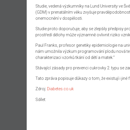
Studie, vedená
výzkumníky na
Lund University
ve Šv
(
GDM) v prenatálním věku zvyšuje
pravděpodobnos
onemocnění v dospělosti.
Studie proto
doporučuje, aby se
zlepšily
předpisy pr
prostředí
dělohy
může
významně
ovlivnit
riziko vzni
Paul
Franks
,
profesor
genetiky
epidemiologie na
uni
nám umožnila
výzkum
programování
plodu
nová t
charakterizaci
vzorků tkání
od dětí
a
matek.“
Stávající zásady
pro
prevenci
cukrovky
2. typu
se za
Tato zpráva
popisuje
důkazy o tom,
že
existují i jiné
Zdroj:
Diabetes.co.uk
Sdílet: