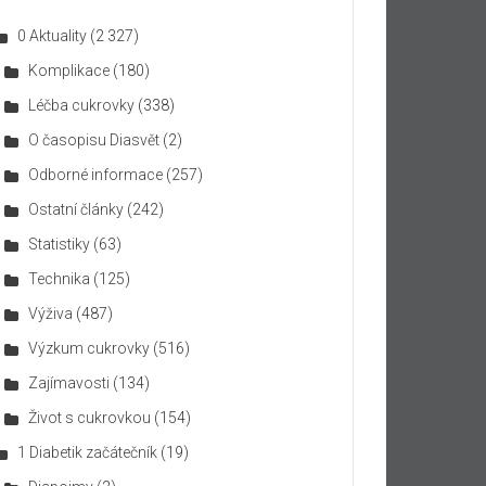
0 Aktuality
(2 327)
Komplikace
(180)
Léčba cukrovky
(338)
O časopisu Diasvět
(2)
Odborné informace
(257)
Ostatní články
(242)
Statistiky
(63)
Technika
(125)
Výživa
(487)
Výzkum cukrovky
(516)
Zajímavosti
(134)
Život s cukrovkou
(154)
1 Diabetik začátečník
(19)