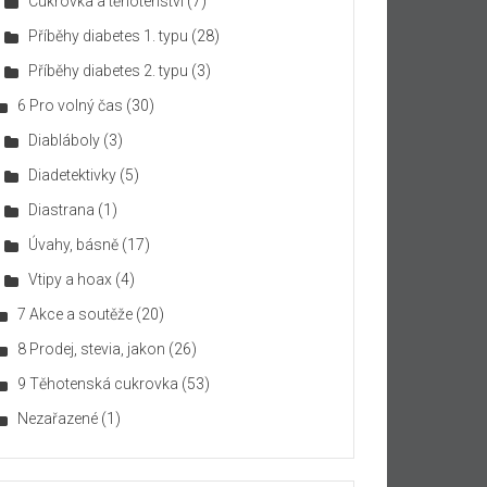
Cukrovka a těhotenství
(7)
Příběhy diabetes 1. typu
(28)
Příběhy diabetes 2. typu
(3)
6 Pro volný čas
(30)
Diabláboly
(3)
Diadetektivky
(5)
Diastrana
(1)
Úvahy, básně
(17)
Vtipy a hoax
(4)
7 Akce a soutěže
(20)
8 Prodej, stevia, jakon
(26)
9 Těhotenská cukrovka
(53)
Nezařazené
(1)