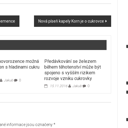
u demence
Nová píseň kapely Korn je o cukrovce
novorozence možná
Předávkování se železem
en s hladinami cukru
během těhotenství může být
spojeno s vyšším rizikem
rozvoje vzniku cukrovky
Jakub
0
15.11.2016
Jakub
0
né informace jsou označeny
*