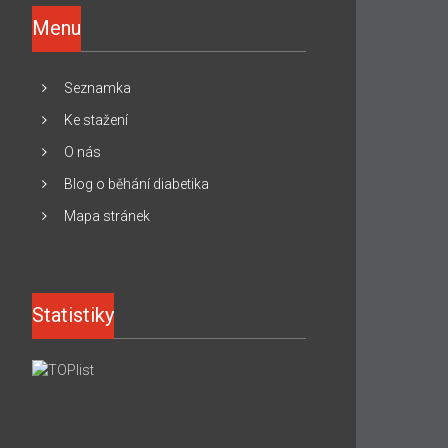
Menu
Seznamka
Ke stažení
O nás
Blog o běhání diabetika
Mapa stránek
Statistiky