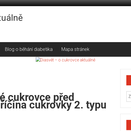
tuálně
Blog o běhání diabetika
Mapa stránek
é cukrovce před
íčina cukrovky 2. typu