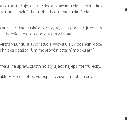
édsku
naznačuje, že
expozice
gestačnímu
diabetes
mellitus
t
vzniku diabetu
2. typu
,
obezity a
kardiovaskulárních
o prevenci
těhotenské cukrovky. Výsledky potvrzují teorii, že
ku
některých chorob
v
pozdějším v životě.
verzitě v Lundu
,
a
autor studie
,
vysvětluje:
„
V poslední době
echnická opatření. Umíme provést
detailní
molekulární
měřují na
úpravu
životního stylu
j
ako nejlepší
formu
léčby
.
faktory, které mohou
vstoupit do života
mnohem dříve
.