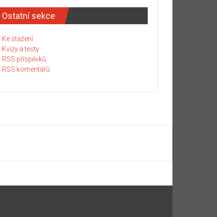
Ostatní sekce
Ke stažení
Kvízy a testy
RSS příspěvků
RSS komentářů