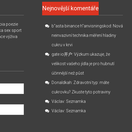
Nejnovější komentáře
pia
poezie
b"asta binance h"anvisningskod
:
Nová
ka
sex
sport
neinvazivní technika měření hladiny
ace
výživa
cukru v krvi
gate io开户
:
Výzkum ukazuje, že
velikost vašeho jídla je pro hubnutí
účinnější než půst
Donaldkah
:
Zdravotní typ: máte
cukrovku? Zkuste tyto potraviny
Václav
:
Seznamka
Václav
:
Seznamka