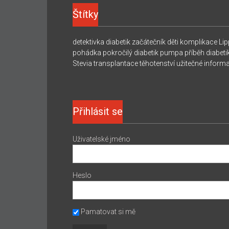
Štítky
detektivka
diabetik začátečník
děti
komplikace
Lip
pohádka
pokročilý diabetik
pumpa
příběh diabeti
Stevia
transplantace
těhotenství
užitečné inform
Přihlásit se
Uživatelské jméno
Heslo
Pamatovat si mě