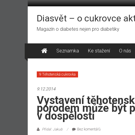
Přeskočit
na
obsah
Diasvět – o cukrovce ak
Magazín o diabetes nejen pro diabetiky
Seznamka
Ke stažení
O nás
9 Těhotenská cukrovka
9.12.2014
Vystavení těhotensk
porodem může být př
v dospělosti
Přidal: Jakub
Bez komentářů