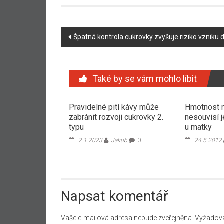
Navigace
Špatná kontrola cukrovky zvyšuje riziko vznik
příspěvku
Také by se vám mohlo líbit
Pravidelné pití kávy může
Hmotnost 
zabránit rozvoji cukrovky 2.
nesouvisí j
typu
u matky
2.1.2023
Jakub
0
24.5.2012
Napsat komentář
Vaše e-mailová adresa nebude zveřejněna.
Vyžadova