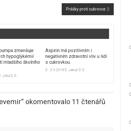
Prášky proti cukrovce
 pumpa zmenšuje
Aspirin má pozitivním i
kých hypoglykémií
negativním zdravotní vliv u lidí
tí mladšího školního
s cukrovkou
3.9.2018
Jakub
0
Jitka
0
Levemir
” okomentovalo 11 čtenářů