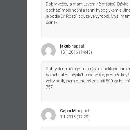
Dobrý večer, já mám Levemir 8 měsíců. Dávka se 
obchází moje noční a ranní hypoglykémie. Jin
je podle Dr. Rozdíl pouze ve výrobci. Myslím t
účinek.
jakub
napsal:
18.1.2016 (14:43)
Dobrý den, mám psa který je diabetik píchám m
ho sehnal od nějakého diabetika, protože když 
velký balík, jsem ochotný zaplatit 500 za balen
757.
Gejza M
napsal:
1.1.2015 (17:29)