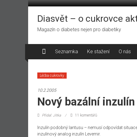
Přeskočit
na
obsah
Diasvět – o cukrovce ak
Magazín o diabetes nejen pro diabetiky
Seznamka
Ke stažení
O nás
Léčba cukrovky
10.2.2005
Nový bazální inzulí
Přidal: Jitka
11 komentářů
Inzulín podobný lantusu – nemusí odpovídat situac
inzulínový analog inzulín Levemir.