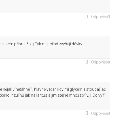
Odpovědět
en jsem přibral 6 kg.Tak mi pořád zvyšují dávky.
Odpovědět
 nějak „“netáhne““, hlavně večer, kdy mi glykémie stoupají až
ého inzulínu jak na lantus a jím stejné množství v. j. Co vy?“
Odpovědět