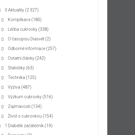
0 Aktuality
(2 327)
Komplikace
(180)
Léčba cukrovky
(338)
O časopisu Diasvět
(2)
Odborné informace
(257)
Ostatní články
(242)
Statistiky
(63)
Technika
(125)
Výživa
(487)
Výzkum cukrovky
(516)
Zajímavosti
(134)
Život s cukrovkou
(154)
1 Diabetik začátečník
(19)