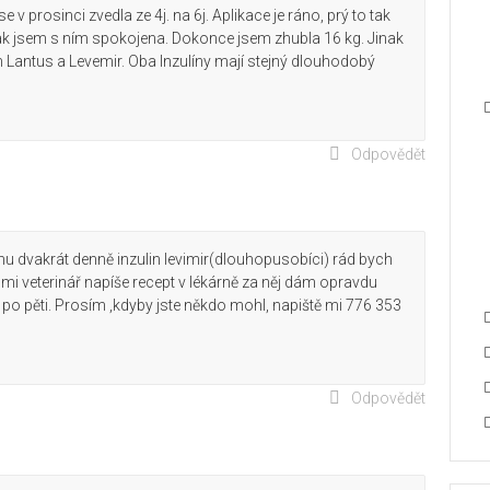
v prosinci zvedla ze 4j. na 6j. Aplikace je ráno, prý to tak
ak jsem s ním spokojena. Dokonce jsem zhubla 16 kg. Jinak
ím Lantus a Levemir. Oba Inzulíny mají stejný dlouhodobý
Odpovědět
u dvakrát denně inzulin levimir(dlouhopusobíci) rád bych
mi veterinář napíše recept v lékárně za něj dám opravdu
í po pěti. Prosím ,kdyby jste někdo mohl, napiště mi 776 353
Odpovědět