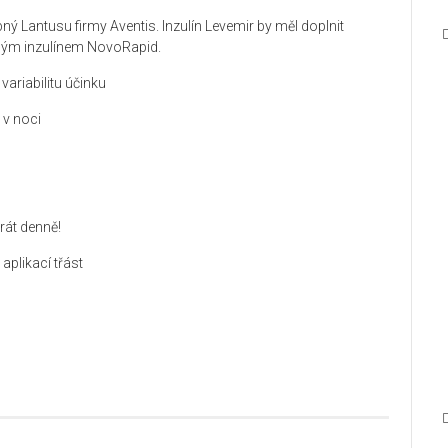
ný Lantusu firmy Aventis. Inzulín Levemir by měl doplnit
dobým inzulínem NovoRapid.
ariabilitu účinku
 v noci
rát denně!
 aplikací třást