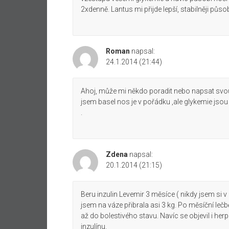
2xdenně. Lantus mi přijde lepší, stabilněji pů
Roman
napsal:
24.1.2014 (21:44)
Ahoj, může mi někdo poradit nebo napsat svou
jsem basel nos je v pořádku ,ale glykemie jsou
.
Zdena
napsal:
20.1.2014 (21:15)
Beru inzulin Levemir 3 měsíce ( nikdy jsem si v
jsem na váze přibrala asi 3 kg. Po měsíční lečb
až do bolestivého stavu. Navíc se objevil i her
inzulínu.