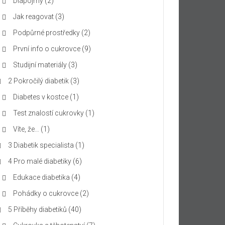
Diapojmy
(2)
Jak reagovat
(3)
Podpůrné prostředky
(2)
První info o cukrovce
(9)
Studijní materiály
(3)
2 Pokročilý diabetik
(3)
Diabetes v kostce
(1)
Test znalostí cukrovky
(1)
Víte, že…
(1)
3 Diabetik specialista
(1)
4 Pro malé diabetiky
(6)
Edukace diabetika
(4)
Pohádky o cukrovce
(2)
5 Příběhy diabetiků
(40)