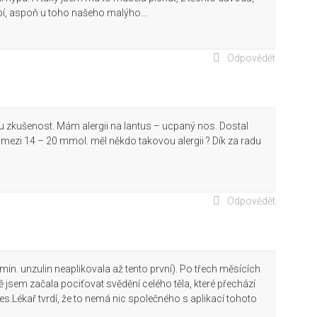
sobí, aspoň u toho našeho malýho…
Odpovědět
 zkušenost. Mám alergii na lantus – ucpaný nos. Dostal
 mezi 14 – 20 mmol. měl někdo takovou alergii ? Dík za radu
Odpovědět
 min. unzulin neaplikovala až tento první). Po třech měsících
ě jsem začala pociťovat svědění celého těla, které přechází
pes.Lékař tvrdí, že to nemá nic společného s aplikací tohoto