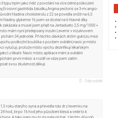
.typu trpím jako řidič z povolání na více četné poškození
y,Erosivní gastritida žaludku,Angina pectoris se 3-mi angio-
ůvodní hladina cholesterolu z 22 se povedla snížit na 6,5
ní hladiny glykemie 16 jsem se dostal na 6 hlavně díky
 zakázala a musel jsem přejít na Jentadueto 2,5 mg/1000 +
 proto mám nyní předepsaný inzulin Levemir v inzulinovem
si píchám 34 jednotek. Při těchto dávkách držím gukózu mezi
 vpichu podkožní boulička s pocitem svědění,navíc je místo
kci vylučuji, protože místo vpichu dezinfikuji lékařským
ekcí u lékaře. Navíc místo aplikace mění a svědění
 píchám první měsíc a rozdíl ve váze jsem zatím
psat svou zkušenost,děkuji.
Odpovědět
1,5 roku starýho syna a převedla nás dr.z levemiru na
 24 hod, že po 16.hod jeho působení klesá a vede to k
í hypa. A taky jsem mu to musela píchat, z těchto důvodů,