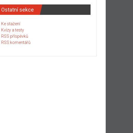
Ostatní sekce
Ke stažení
Kvízy a testy
RSS příspěvků
RSS komentářů