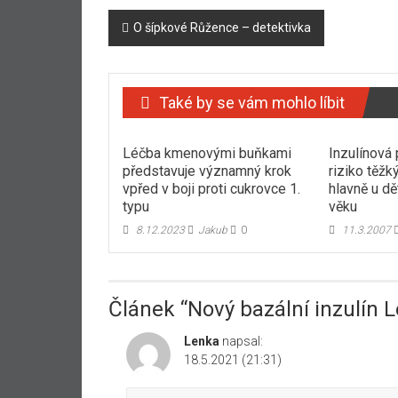
Navigace
O šípkové Růžence – detektivka
příspěvku
Také by se vám mohlo líbit
Léčba kmenovými buňkami
Inzulínová
představuje významný krok
riziko těž
vpřed v boji proti cukrovce 1.
hlavně u dě
typu
věku
8.12.2023
Jakub
0
11.3.2007
Článek “
Nový bazální inzulín 
Lenka
napsal:
18.5.2021 (21:31)