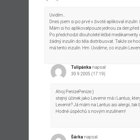
Uvidím…
Dnes jsem si po prvé v životě aplikoval inzulín.
Mám si ho aplikovatpouze jednou za den,před
Po předchodzí dlouholeté léčbě medikamenty odm
žádný inzulín do těla distribuovat. Takže se h
má tento inzulín. Hm. Uvidíme, co inzulín Levem
Tulipánka
napsal:
30.9.2005 (17:19)
Ahoj PenízePeníze:)
stejný účinek jako Levemir má i Lantus, který
Levemír? Já mám na Lantus asi alergii, tak 
Hodně úspěchů s novým inzulínem!
Šárka
napsal: