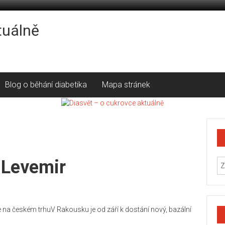
tuálně
Blog o běhání diabetika
Mapa stránek
n Levemir
e na českém trhu
V Rakousku je od září k dostání nový, bazální