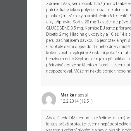
Zdravím Vás,jsem ročník 1957 ,mimo Diabetes II
páteře,Diabetíckou polyneuropatii u kolena noh
plastickými zákroky a umístněním 6-ti stentů.P
díky přípravku Sortis 20 mg 1x večer a z původ
GLUCOBENE 3,5 mg. Komise EU tento přípravek
Dibetix 2 mg. Hladina glukozy byla 10 až 14 a
peru, začínal jsem dávkou 16 jednotek a nyní 
6 až 8 ale se mi objeví do druhého dne v místě
kolem vpichu teplejší než ostatní pokožka. Infe
benzínem nebo Septonexem jako při aplikaci inj
přetrvává pouze na těchto místech. Levemir si
nespozoroval. Může mi někdo poradit nebo na
Marika
napsal:
12.2.2014 (12:51)
Ahoj, já teda DM nemám, ale řešíme to u mýho 
lantus právě proto, že levemir nepůsobí celých
vzestupu večerní glykémie a navíc působí nočn