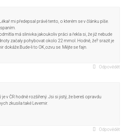
 Lékař mi předepsal právě tento, o kterém se v článku píše.
 spaním.
ítla má slinivka jakoukoliv práci a řekla si, že již nebude
odnoty začaly pohybovat okolo 22 mmol. Hodně, že? srazit je
ir dokáže.Bude-li to OK,ozvu se. Mějte se fajn.
Odpovědět
 je v ČR hodně rozšířený. Jsi si jistý, že bereš opravdu
bych zkusila také Levemir.
Odpovědět