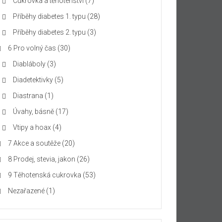
Cukrovka a těhotenství
(7)
Příběhy diabetes 1. typu
(28)
Příběhy diabetes 2. typu
(3)
6 Pro volný čas
(30)
Diabláboly
(3)
Diadetektivky
(5)
Diastrana
(1)
Úvahy, básně
(17)
Vtipy a hoax
(4)
7 Akce a soutěže
(20)
8 Prodej, stevia, jakon
(26)
9 Těhotenská cukrovka
(53)
Nezařazené
(1)