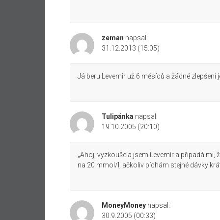
zeman
napsal:
31.12.2013 (15:05)
Já beru Levemir už 6 měsíců a žádné zlepšení j
Tulipánka
napsal:
19.10.2005 (20:10)
„Ahoj, vyzkoušela jsem Levemír a připadá mi, že
na 20 mmol/l, ačkoliv píchám stejné dávky krátk
MoneyMoney
napsal:
30.9.2005 (00:33)