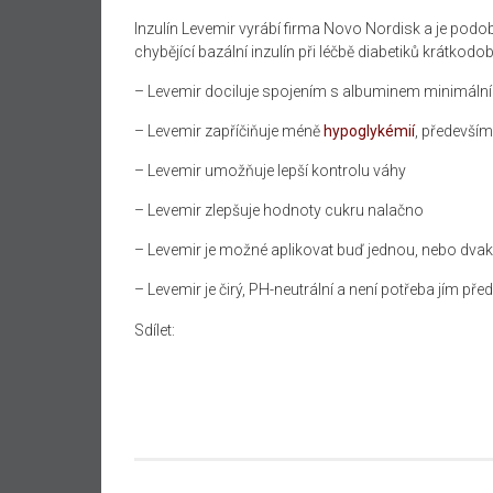
Inzulín Levemir vyrábí firma Novo Nordisk a je podob
chybějící bazální inzulín při léčbě diabetiků krátko
– Levemir dociluje spojením s albuminem minimální v
– Levemir zapříčiňuje méně
hypoglykémií
, především
– Levemir umožňuje lepší kontrolu váhy
– Levemir zlepšuje hodnoty cukru nalačno
– Levemir je možné aplikovat buď jednou, nebo dvak
– Levemir je čirý, PH-neutrální a není potřeba jím před
Sdílet: