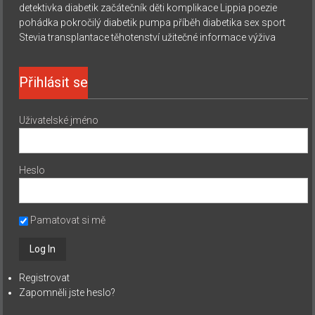
detektivka
diabetik začátečník
děti
komplikace
Lippia
poezie
pohádka
pokročilý diabetik
pumpa
příběh diabetika
sex
sport
Stevia
transplantace
těhotenství
užitečné informace
výživa
Přihlásit se
Uživatelské jméno
Heslo
Pamatovat si mě
Registrovat
Zapomněli jste heslo?