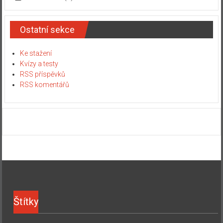
Ostatní sekce
Ke stažení
Kvízy a testy
RSS příspěvků
RSS komentářů
Štítky