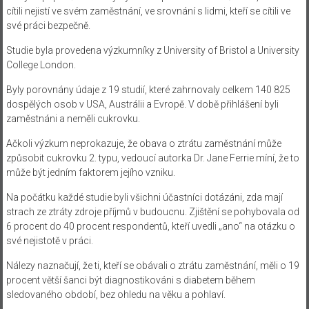
cítili nejistí ve svém zaměstnání, ve srovnání s lidmi, kteří se cítili ve
své práci bezpečně.
Studie byla provedena výzkumníky z University of Bristol a University
College London.
Byly porovnány údaje z 19 studií, které zahrnovaly celkem 140 825
dospělých osob v USA, Austrálii a Evropě. V době přihlášení byli
zaměstnáni a neměli cukrovku.
Ačkoli výzkum neprokazuje, že obava o ztrátu zaměstnání může
způsobit cukrovku 2. typu, vedoucí autorka Dr. Jane Ferrie míní, že to
může být jedním faktorem jejího vzniku.
Na počátku každé studie byli všichni účastníci dotázáni, zda mají
strach ze ztráty zdroje příjmů v budoucnu. Zjištění se pohybovala od
6 procent do 40 procent respondentů, kteří uvedli „ano“ na otázku o
své nejistotě v práci.
Nálezy naznačují, že ti, kteří se obávali o ztrátu zaměstnání, měli o 19
procent větší šanci být diagnostikováni s diabetem během
sledovaného období, bez ohledu na věku a pohlaví.