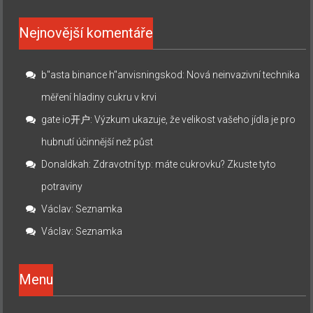
Nejnovější komentáře
b"asta binance h"anvisningskod
:
Nová neinvazivní technika
měření hladiny cukru v krvi
gate io开户
:
Výzkum ukazuje, že velikost vašeho jídla je pro
hubnutí účinnější než půst
Donaldkah
:
Zdravotní typ: máte cukrovku? Zkuste tyto
potraviny
Václav
:
Seznamka
Václav
:
Seznamka
Menu