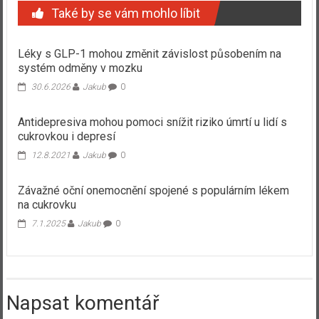
Také by se vám mohlo líbit
Léky s GLP-1 mohou změnit závislost působením na
systém odměny v mozku
30.6.2026
Jakub
0
Antidepresiva mohou pomoci snížit riziko úmrtí u lidí s
cukrovkou i depresí
12.8.2021
Jakub
0
Závažné oční onemocnění spojené s populárním lékem
na cukrovku
7.1.2025
Jakub
0
Napsat komentář