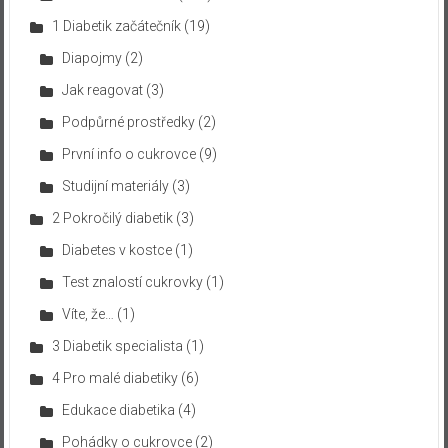
1 Diabetik začátečník
(19)
Diapojmy
(2)
Jak reagovat
(3)
Podpůrné prostředky
(2)
První info o cukrovce
(9)
Studijní materiály
(3)
2 Pokročilý diabetik
(3)
Diabetes v kostce
(1)
Test znalostí cukrovky
(1)
Víte, že…
(1)
3 Diabetik specialista
(1)
4 Pro malé diabetiky
(6)
Edukace diabetika
(4)
Pohádky o cukrovce
(2)