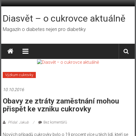
Přeskočit
na
obsah
Diasvět – o cukrovce aktuálně
Magazín o diabetes nejen pro diabetiky
Výzkum cukrovky
10.10.2016
Obavy ze ztráty zaměstnání mohou
přispět ke vzniku cukrovky
Přidal: Jakub
Bez komentářů
Nových případů cukrovky bylo o 19 procent více u těch lidí, kteří se