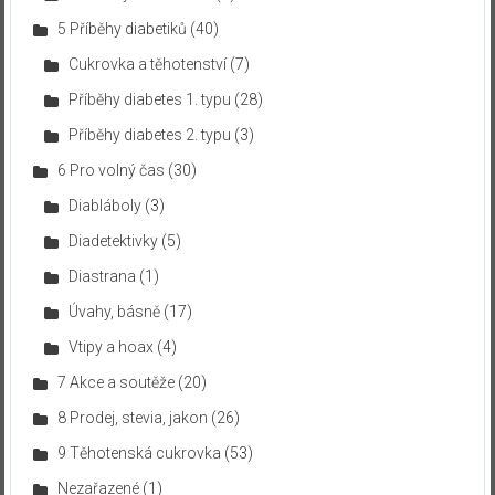
5 Příběhy diabetiků
(40)
Cukrovka a těhotenství
(7)
Příběhy diabetes 1. typu
(28)
Příběhy diabetes 2. typu
(3)
6 Pro volný čas
(30)
Diabláboly
(3)
Diadetektivky
(5)
Diastrana
(1)
Úvahy, básně
(17)
Vtipy a hoax
(4)
7 Akce a soutěže
(20)
8 Prodej, stevia, jakon
(26)
9 Těhotenská cukrovka
(53)
Nezařazené
(1)