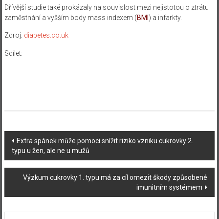
Dřívější studie také prokázaly na souvislost mezi nejistotou o ztrátu
zaměstnání a vyšším body mass indexem (
BMI
) a infarkty.
Zdroj:
diabetes.co.uk
Sdílet:
Navigace
Extra spánek může pomoci snížit riziko vzniku cukrovky 2.
typu u žen, ale ne u mužů
příspěvku
Výzkum cukrovky 1. typu má za cíl omezit škody způsobené
imunitním systémem