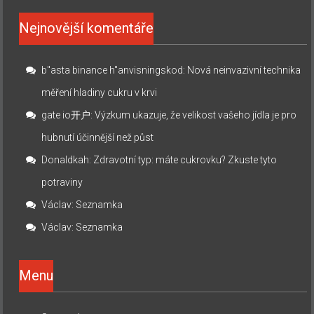
Nejnovější komentáře
b"asta binance h"anvisningskod
:
Nová neinvazivní technika
měření hladiny cukru v krvi
gate io开户
:
Výzkum ukazuje, že velikost vašeho jídla je pro
hubnutí účinnější než půst
Donaldkah
:
Zdravotní typ: máte cukrovku? Zkuste tyto
potraviny
Václav
:
Seznamka
Václav
:
Seznamka
Menu