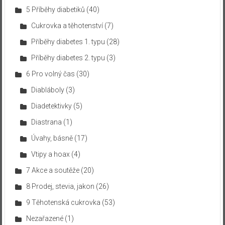
5 Příběhy diabetiků
(40)
Cukrovka a těhotenství
(7)
Příběhy diabetes 1. typu
(28)
Příběhy diabetes 2. typu
(3)
6 Pro volný čas
(30)
Diabláboly
(3)
Diadetektivky
(5)
Diastrana
(1)
Úvahy, básně
(17)
Vtipy a hoax
(4)
7 Akce a soutěže
(20)
8 Prodej, stevia, jakon
(26)
9 Těhotenská cukrovka
(53)
Nezařazené
(1)