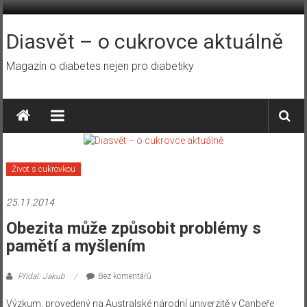
Přeskočit
na
obsah
Diasvět – o cukrovce aktuálně
Magazín o diabetes nejen pro diabetiky
Život s cukrovkou
25.11.2014
Obezita může způsobit problémy s
pamětí a myšlením
Přidal: Jakub
Bez komentářů
Výzkum,
provedený na
Australské národní
univerzitě v
Canbeře