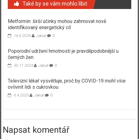
Také by se vám mohlo líbit
Metformin: širší účinky mohou zahrnovat nově
identifikovaný energetický cíl
16.6.2026
Jakub
0
Poporodní udržení hmotnosti je pravděpodobnější u
černých žen
30.11.2024
Jakub
0
Televizní lékař vysvětluje, proč by COVID-19 mohl více
ovlivnit lidi s cukrovkou
6.4.2020
Jakub
0
Napsat komentář