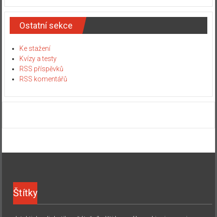
Ostatní sekce
Ke stažení
Kvízy a testy
RSS příspěvků
RSS komentářů
Štítky