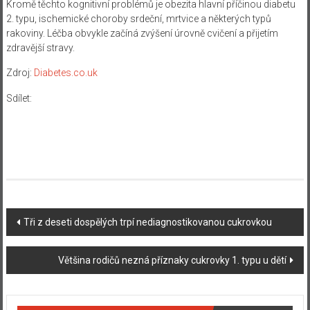
Kromě
těchto
kognitivní
problémů je
obezita
hlavní příčinou
diabetu
2. typu
,
ischemické choroby srdeční
,
mrtvice
a
některých typů
rakoviny
.
Léčba obvykle
začíná
zvýšení úrovně
cvičení
a
přijetím
zdravější
stravy
.
Zdroj:
Diabetes.co.uk
Sdílet:
Navigace
Tři z deseti dospělých trpí nediagnostikovanou cukrovkou
příspěvku
Většina rodičů nezná příznaky cukrovky 1. typu u dětí