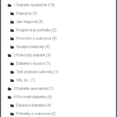
1 Diabetik začátečník
(19)
Diapojmy
(2)
Jak reagovat
(3)
Podpůrné prostředky
(2)
První info o cukrovce
(9)
Studijní materiály
(3)
2 Pokročilý diabetik
(3)
Diabetes v kostce
(1)
Test znalostí cukrovky
(1)
Víte, že…
(1)
3 Diabetik specialista
(1)
4 Pro malé diabetiky
(6)
Edukace diabetika
(4)
Pohádky o cukrovce
(2)