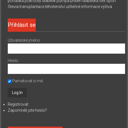
pohádka
pokročilý diabetik
pumpa
příběh diabetika
sex
sport
Stevia
transplantace
těhotenství
užitečné informace
výživa
Přihlásit se
Uživatelské jméno
Heslo
Pamatovat si mě
Registrovat
Zapomněli jste heslo?