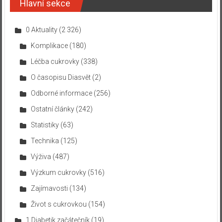
Hlavní sekce
0 Aktuality
(2 326)
Komplikace
(180)
Léčba cukrovky
(338)
O časopisu Diasvět
(2)
Odborné informace
(256)
Ostatní články
(242)
Statistiky
(63)
Technika
(125)
Výživa
(487)
Výzkum cukrovky
(516)
Zajímavosti
(134)
Život s cukrovkou
(154)
1 Diabetik začátečník
(19)