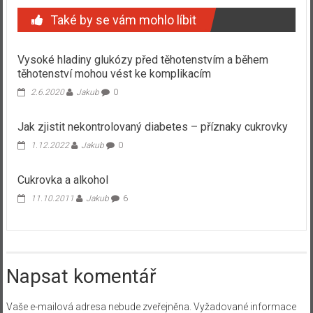
Také by se vám mohlo líbit
Vysoké hladiny glukózy před těhotenstvím a během
těhotenství mohou vést ke komplikacím
2.6.2020
Jakub
0
Jak zjistit nekontrolovaný diabetes – příznaky cukrovky
1.12.2022
Jakub
0
Cukrovka a alkohol
11.10.2011
Jakub
6
Napsat komentář
Vaše e-mailová adresa nebude zveřejněna.
Vyžadované informace