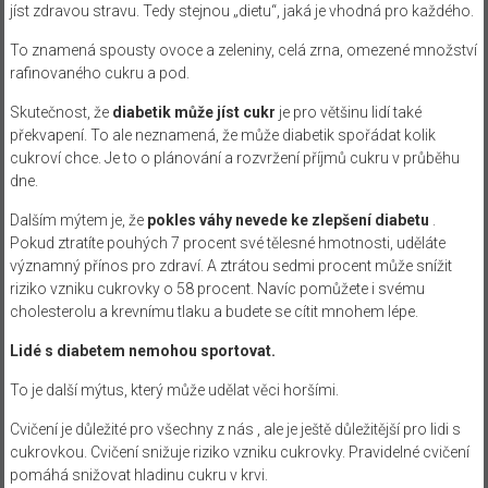
jíst zdravou stravu. Tedy stejnou „dietu“, jaká je vhodná pro každého.
To znamená spousty ovoce a zeleniny, celá zrna, omezené množství
rafinovaného cukru a pod.
Skutečnost, že
diabetik může jíst cukr
je pro většinu lidí také
překvapení. To ale neznamená, že může diabetik spořádat kolik
cukroví chce. Je to o plánování a rozvržení příjmů cukru v průběhu
dne.
Dalším mýtem je, že
pokles váhy nevede ke zlepšení diabetu
.
Pokud ztratíte pouhých 7 procent své tělesné hmotnosti, uděláte
významný přínos pro zdraví. A ztrátou sedmi procent může snížit
riziko vzniku cukrovky o 58 procent. Navíc pomůžete i svému
cholesterolu a krevnímu tlaku a budete se cítit mnohem lépe.
Lidé s diabetem nemohou sportovat.
To je další mýtus, který může udělat věci horšími.
Cvičení je důležité pro všechny z nás , ale je ještě důležitější pro lidi s
cukrovkou. Cvičení snižuje riziko vzniku cukrovky. Pravidelné cvičení
pomáhá snižovat hladinu cukru v krvi.