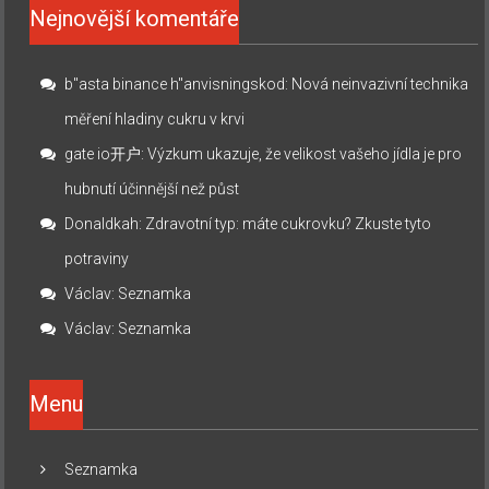
Nejnovější komentáře
b"asta binance h"anvisningskod
:
Nová neinvazivní technika
měření hladiny cukru v krvi
gate io开户
:
Výzkum ukazuje, že velikost vašeho jídla je pro
hubnutí účinnější než půst
Donaldkah
:
Zdravotní typ: máte cukrovku? Zkuste tyto
potraviny
Václav
:
Seznamka
Václav
:
Seznamka
Menu
Seznamka