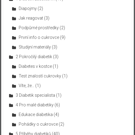
Diapojmy
(2)
Jak reagovat
(3)
Podpůrné prostředky
(2)
První info o cukrovce
(9)
Studijní materiály
(3)
2 Pokročilý diabetik
(3)
Diabetes v kostce
(1)
Test znalostí cukrovky
(1)
Víte, že…
(1)
3 Diabetik specialista
(1)
4 Pro malé diabetiky
(6)
Edukace diabetika
(4)
Pohádky o cukrovce
(2)
5 Příběhy diabetiků
(40)