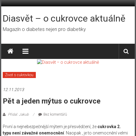
Přeskočit
na
obsah
Diasvět – o cukrovce aktuálně
Magazín o diabetes nejen pro diabetiky
Život s cukrovkou
12.11.2013
Pět a jeden mýtus o cukrovce
Přidal: Jakub
Bez komentářů
První a nejnebezpečnější mýtem je přesvědčení, že
cukrovka 2.
typu není závažné onemocnění
. Naopak , je to onemocnění velmi