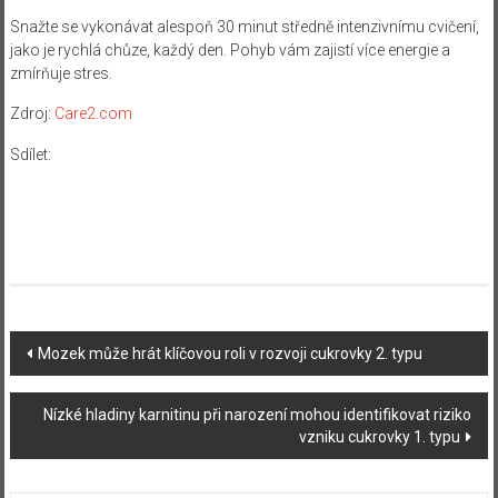
Snažte se vykonávat alespoň 30 minut středně intenzivnímu cvičení,
jako je rychlá chůze, každý den. Pohyb vám zajistí více energie a
zmírňuje stres.
Zdroj:
Care2.com
Sdílet:
Navigace
Mozek může hrát klíčovou roli v rozvoji cukrovky 2. typu
příspěvku
Nízké hladiny karnitinu při narození mohou identifikovat riziko
vzniku cukrovky 1. typu