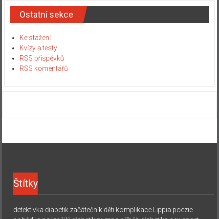
Ostatní sekce
Ke stažení
Kvízy a testy
RSS příspěvků
RSS komentářů
Štítky
detektivka
diabetik začátečník
děti
komplikace
Lippia
poezie