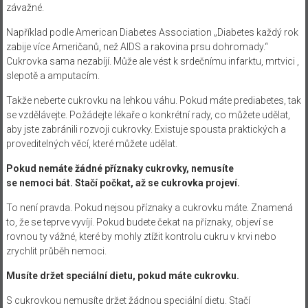
závažné.
Například podle American Diabetes Association „Diabetes každý rok
zabije více Američanů, než AIDS a rakovina prsu dohromady.“
Cukrovka sama nezabíjí. Může ale vést k srdečnímu infarktu, mrtvici ,
slepotě a amputacím.
Takže neberte cukrovku na lehkou váhu. Pokud máte prediabetes, tak
se vzdělávejte. Požádejte lékaře o konkrétní rady, co můžete udělat,
aby jste zabránili rozvoji cukrovky. Existuje spousta praktických a
proveditelných věcí, které můžete udělat.
Pokud nemáte žádné příznaky cukrovky, nemusíte
se nemoci bát. Stačí počkat, až se cukrovka projeví.
To není pravda. Pokud nejsou příznaky a cukrovku máte. Znamená
to, že se teprve vyvíjí. Pokud budete čekat na příznaky, objeví se
rovnou ty vážné, které by mohly ztížit kontrolu cukru v krvi nebo
zrychlit průběh nemoci.
Musíte držet speciální dietu, pokud máte cukrovku.
S cukrovkou nemusíte držet žádnou speciální dietu. Stačí