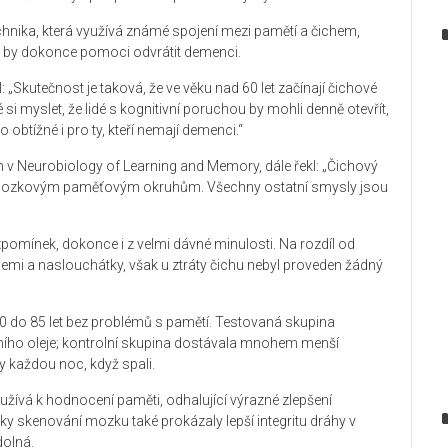
 technika, která využívá známé spojení mezi pamětí a čichem,
a by dokonce pomoci odvrátit demenci.
 „Skutečnost je taková, že ve věku nad 60 let začínají čichové
 si myslet, že lidé s kognitivní poruchou by mohli denně otevřít,
 obtížné i pro ty, kteří nemají demenci.“
v Neurobiology of Learning and Memory, dále řekl: „Čichový
 k mozkovým paměťovým okruhům. Všechny ostatní smysly jsou
vzpomínek, dokonce i z velmi dávné minulosti. Na rozdíl od
lemi a naslouchátky, však u ztráty čichu nebyl proveden žádný
60 do 85 let bez problémů s pamětí. Testovaná skupina
ního oleje; kontrolní skupina dostávala mnohem menší
ny každou noc, když spali.
oužívá k hodnocení paměti, odhalující výrazné zlepšení
mky skenování mozku také prokázaly lepší integritu dráhy v
dolná.