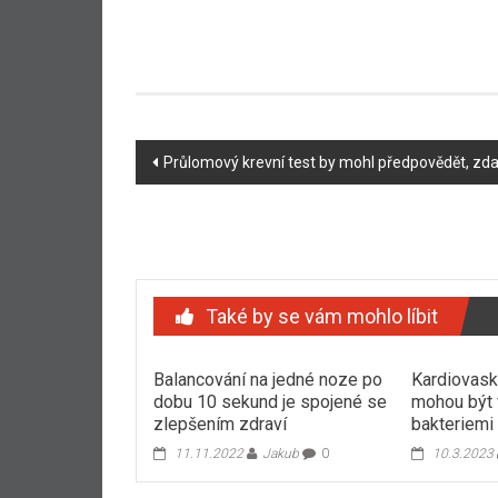
Navigace
Průlomový krevní test by mohl předpovědět, zda
příspěvku
Také by se vám mohlo líbit
Balancování na jedné noze po
Kardiovask
dobu 10 sekund je spojené se
mohou být 
zlepšením zdraví
bakteriemi
11.11.2022
Jakub
0
10.3.2023