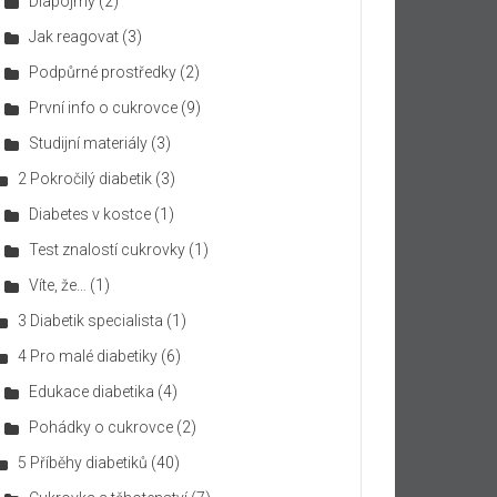
Diapojmy
(2)
Jak reagovat
(3)
Podpůrné prostředky
(2)
První info o cukrovce
(9)
Studijní materiály
(3)
2 Pokročilý diabetik
(3)
Diabetes v kostce
(1)
Test znalostí cukrovky
(1)
Víte, že…
(1)
3 Diabetik specialista
(1)
4 Pro malé diabetiky
(6)
Edukace diabetika
(4)
Pohádky o cukrovce
(2)
5 Příběhy diabetiků
(40)