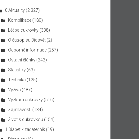
0 Aktuality
(2 327)
Komplikace
(180)
Léčba cukrovky
(338)
O časopisu Diasvět
(2)
Odborné informace
(257)
Ostatní články
(242)
Statistiky
(63)
Technika
(125)
Výživa
(487)
Výzkum cukrovky
(516)
Zajímavosti
(134)
Život s cukrovkou
(154)
1 Diabetik začátečník
(19)