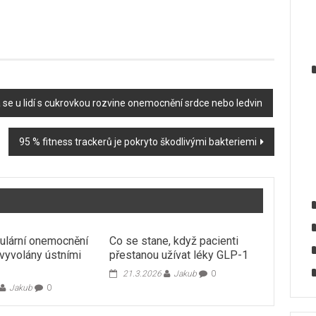
 se u lidí s cukrovkou rozvine onemocnění srdce nebo ledvin
95 % fitness trackerů je pokryto škodlivými bakteriemi
ulární onemocnění
Co se stane, když pacienti
vyvolány ústními
přestanou užívat léky GLP-1
21.3.2026
Jakub
0
Jakub
0