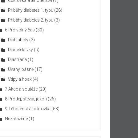
Cukrovka a těhotenství
(7)
Příběhy diabetes 1. typu
(28)
Příběhy diabetes 2. typu
(3)
6 Pro volný čas
(30)
Diabláboly
(3)
Diadetektivky
(5)
Diastrana
(1)
Úvahy, básně
(17)
Vtipy a hoax
(4)
7 Akce a soutěže
(20)
8 Prodej, stevia, jakon
(26)
9 Těhotenská cukrovka
(53)
Nezařazené
(1)