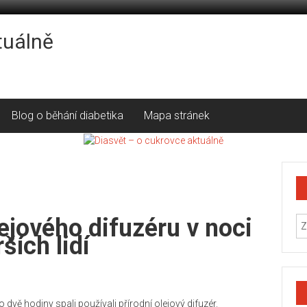
tuálně
Blog o běhání diabetika
Mapa stránek
lejového difuzéru v noci
ších lidí
 dvě hodiny spali používali přírodní olejový difuzér.