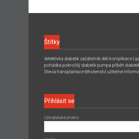
Štítky
detektivka
diabetik začátečník
děti
komplikace
Lip
pohádka
pokročilý diabetik
pumpa
příběh diabeti
Stevia
transplantace
těhotenství
užitečné inform
Přihlásit se
Uživatelské jméno