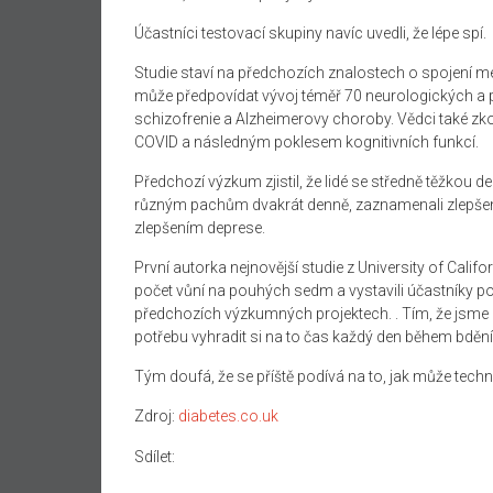
Účastníci testovací skupiny navíc uvedli, že lépe spí.
Studie staví na předchozích znalostech o spojení m
může předpovídat vývoj téměř 70 neurologických a 
schizofrenie a Alzheimerovy choroby. Vědci také zk
COVID a následným poklesem kognitivních funkcí.
Předchozí výzkum zjistil, že lidé se středně těžkou 
různým pachům dvakrát denně, zaznamenali zlepšení
zlepšením deprese.
První autorka nejnovější studie z University of Califo
počet vůní na pouhých sedm a vystavili účastníky p
předchozích výzkumných projektech. . Tím, že jsme
potřebu vyhradit si na to čas každý den během bdění
Tým doufá, že se příště podívá na to, jak může techn
Zdroj:
diabetes.co.uk
Sdílet: