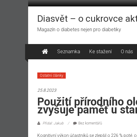
Přeskočit
na
obsah
Diasvět – o cukrovce ak
Magazín o diabetes nejen pro diabetiky
Seznamka
Ke stažení
O nás
Ostatní články
25.8.2023
Použití přírodního o
zvyšuje paměť u star
Přidal: Jakub
Bez komentářů
Kognitivní výkon účastníků se zlepšil o 226 % poté, co