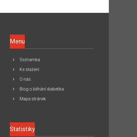
Menu
Seznamka
Ke stažení
O nás
Blog o běhání diabetika
Mapa stránek
Statistiky