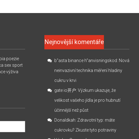
Nejnovější komentáře
pia
poezie
b"asta binance h"anvisningskod
:
Nová
ka
sex
sport
neinvazivní technika měření hladiny
ace
výživa
cukru v krvi
gate io开户
:
Výzkum ukazuje, že
velikost vašeho jídla je pro hubnutí
účinnější než půst
Donaldkah
:
Zdravotní typ: máte
cukrovku? Zkuste tyto potraviny