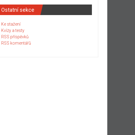
Ostatní sekce
Ke stažení
Kvízy a testy
RSS příspěvků
RSS komentářů