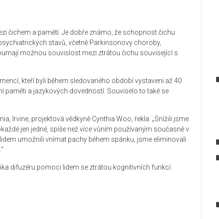
ezi čichem a pamětí. Je dobře známo, že schopnost čichu
psychiatrických stavů, včetně Parkinsonovy choroby,
oumají možnou souvislost mezi ztrátou čichu související s
demencí, kteří byli během sledovaného období vystaveni až 40
 paměti a jazykových dovedností. Souviselo to také se
rnia, Irvine, projektová vědkyně Cynthia Woo, řekla: „Snížili jsme
okaždé jen jedné, spíše než více vůním používaným současně v
 lidem umožnili vnímat pachy během spánku, jsme eliminovali
.“
ika difuzéru pomoci lidem se ztrátou kognitivních funkcí.