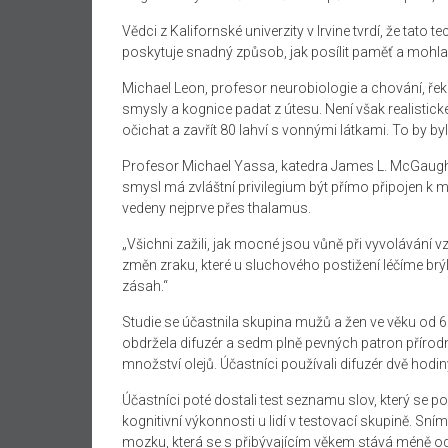
Vědci z Kalifornské univerzity v Irvine tvrdí, že tato
poskytuje snadný způsob, jak posílit paměť a mohl
Michael Leon, profesor neurobiologie a chování, řekl:
smysly a kognice padat z útesu. Není však realistické
očichat a zavřít 80 lahví s vonnými látkami. To by bylo
Profesor Michael Yassa, katedra James L. McGaugh 
smysl má zvláštní privilegium být přímo připojen
vedeny nejprve přes thalamus.
„Všichni zažili, jak mocné jsou vůně při vyvolávání 
změn zraku, které u sluchového postižení léčíme brý
zásah.“
Studie se účastnila skupina mužů a žen ve věku od 
obdržela difuzér a sedm plně pevných patron přírod
množství olejů. Účastníci používali difuzér dvě hodi
Účastníci poté dostali test seznamu slov, který se p
kognitivní výkonnosti u lidí v testovací skupině. Sní
mozku, která se s přibývajícím věkem stává méně o