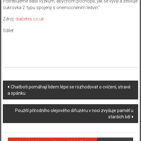
Potřebujeme další výzkum, abychom pochopili, jak se vyvíjí a zesiluje
cukrovka 2. typu spojený s onemocněním ledvin.“
Zdroj:
diabetes.co.uk
Sdílet:
Navigace
Chatboti pomáhají lidem lépe se rozhodovat o cvičení, stravě
a spánku
příspěvku
Použití přírodního olejového difuzéru v noci zvyšuje paměť u
starších lidí