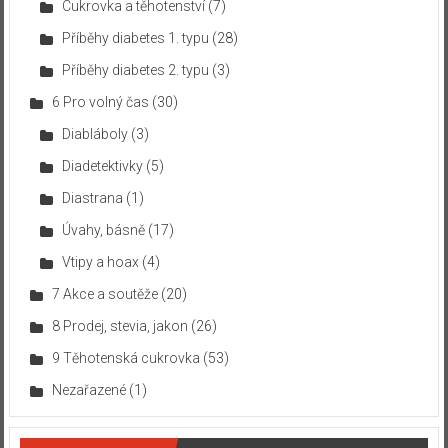
Cukrovka a těhotenství
(7)
Příběhy diabetes 1. typu
(28)
Příběhy diabetes 2. typu
(3)
6 Pro volný čas
(30)
Diabláboly
(3)
Diadetektivky
(5)
Diastrana
(1)
Úvahy, básně
(17)
Vtipy a hoax
(4)
7 Akce a soutěže
(20)
8 Prodej, stevia, jakon
(26)
9 Těhotenská cukrovka
(53)
Nezařazené
(1)