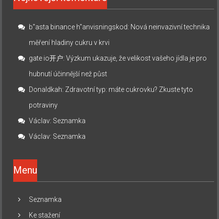
b"asta binance h"anvisningskod
:
Nová neinvazivní technika
měření hladiny cukru v krvi
gate io开户
:
Výzkum ukazuje, že velikost vašeho jídla je pro
hubnutí účinnější než půst
Donaldkah
:
Zdravotní typ: máte cukrovku? Zkuste tyto
potraviny
Václav
:
Seznamka
Václav
:
Seznamka
Menu
Seznamka
Ke stažení