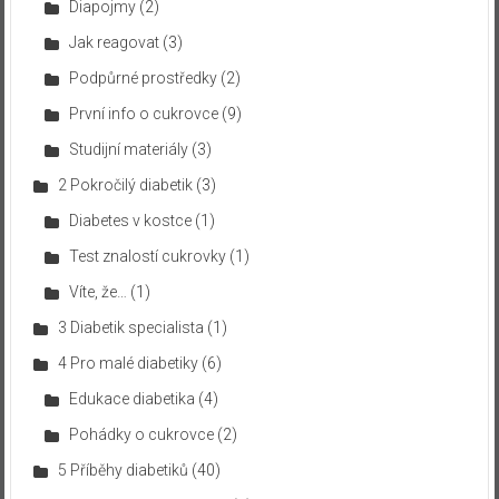
Diapojmy
(2)
Jak reagovat
(3)
Podpůrné prostředky
(2)
První info o cukrovce
(9)
Studijní materiály
(3)
2 Pokročilý diabetik
(3)
Diabetes v kostce
(1)
Test znalostí cukrovky
(1)
Víte, že…
(1)
3 Diabetik specialista
(1)
4 Pro malé diabetiky
(6)
Edukace diabetika
(4)
Pohádky o cukrovce
(2)
5 Příběhy diabetiků
(40)