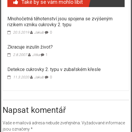
Také by se vám mohlo líbit
Mnohočetná těhotenství jsou spojena se zvýšeným
rizikem vzniku cukrovky 2. typu
20.5.2019
Jakub
0
Zkracuje inzulín život?
2.8.2007
Jitka
1
Detekce cukrovky 2. typu v zubařském křesle
11.3.2020
Jakub
0
Napsat komentář
Vaše e-mailová adresa nebude zveřejněna.
Vyžadované informace
jsou označeny
*