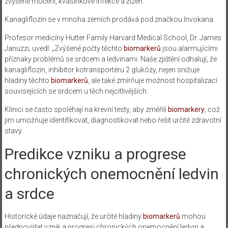
zvýšené močení, kvasinkové infekce a žízeň.
Kanagliflozin se v mnoha zemích prodává pod značkou Invokana.
Profesor medicíny Hutter Family Harvard Medical School, Dr. James
Januzzi, uvedl: „Zvýšené počty těchto
biomarkerů
jsou alarmujícími
příznaky problémů se srdcem a ledvinami. Naše zjištění odhalují, že
kanagliflozin, inhibitor kotransportéru 2 glukózy, nejen snižuje
hladiny těchto
biomarkerů
, ale také zmírňuje možnost hospitalizací
souvisejících se srdcem u těch nejcitlivějších.
Klinici se často spoléhají na krevní testy, aby změřili
biomarkery
, což
jim umožňuje identifikovat, diagnostikovat nebo řešit určité zdravotní
stavy.
Predikce vzniku a progrese
chronických onemocnění ledvin
a srdce
Historické údaje naznačují, že určité hladiny
biomarkerů
mohou
předpovídat vznik a progresi chronických onemocnění ledvin a