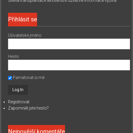
Stevia
transplantace
těhotenství
užitečné informace
výživa
Přihlásit se
Uživatelské jméno
Heslo
Pamatovat si mě
Registrovat
Zapomněli jste heslo?
Nejnovější komentáře