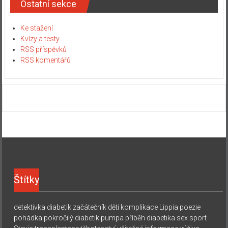
Ostatní sekce
Ke stažení
Kvízy a testy
RSS příspěvků
RSS komentářů
Štítky
detektivka
diabetik začátečník
děti
komplikace
Lippia
poezie
pohádka
pokročilý diabetik
pumpa
příběh diabetika
sex
sport