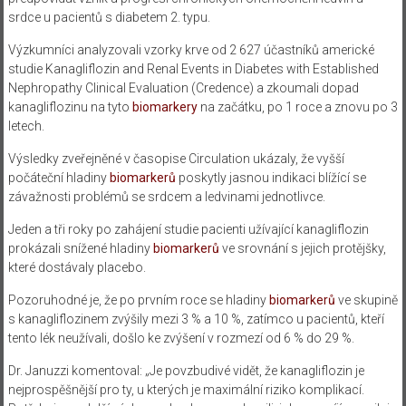
srdce u pacientů s diabetem 2. typu.
Výzkumníci analyzovali vzorky krve od 2 627 účastníků americké
studie Kanagliflozin and Renal Events in Diabetes with Established
Nephropathy Clinical Evaluation (Credence) a zkoumali dopad
kanagliflozinu na tyto
biomarkery
na začátku, po 1 roce a znovu po 3
letech.
Výsledky zveřejněné v časopise Circulation ukázaly, že vyšší
počáteční hladiny
biomarkerů
poskytly jasnou indikaci blížící se
závažnosti problémů se srdcem a ledvinami jednotlivce.
Jeden a tři roky po zahájení studie pacienti užívající kanagliflozin
prokázali snížené hladiny
biomarkerů
ve srovnání s jejich protějšky,
které dostávaly placebo.
Pozoruhodné je, že po prvním roce se hladiny
biomarkerů
ve skupině
s kanagliflozinem zvýšily mezi 3 % a 10 %, zatímco u pacientů, kteří
tento lék neužívali, došlo ke zvýšení v rozmezí od 6 % do 29 %.
Dr. Januzzi komentoval: „Je povzbudivé vidět, že kanagliflozin je
nejprospěšnější pro ty, u kterých je maximální riziko komplikací.