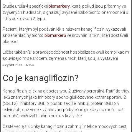
Studie určila 4 specifické
biomarkery
, které, pokud jsou přítomny ve
zvýšených hladinách, signalizují zvýšené riziko těchto onemocnění u
lidí s cukrovkou 2. typu.
Pacienti, kterým byl podáván lék s názvem kanagliflozin, vykazovali
snížené hladiny těchto
biomarkerů
ve srovnání s těmi, kteří dostávali
placebo.
Léčba také snížila pravděpodobnost hospitalizace kvůli komplikacím
souvisejícím se srdcem, zejména u těch, kteří jsou již vystaveni
zvýšenému riziku.
Co je kanagliflozin?
Kanagliflozin je lék na diabetes typu 2 užívaný perorálně. Patří do třídy
léků známých jako inhibitory sodno-glukózového kotransportéru 2
(SGLT2). Inhibitory SGLT2 působí tak, že inhibují protein SGLT2 v
ledvinách, což vede k vylučování přebytečné glukózy do moči, což
pomáhá snižovat hladinu cukru v krvi v těle.
Časté vedlejší účinky kanagliflozinu zahrnují infekce močových cest,