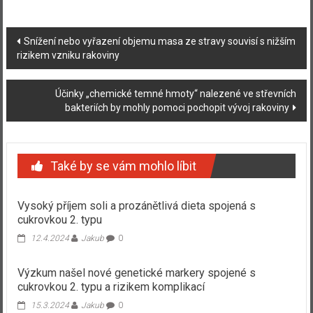
Navigace
Snížení nebo vyřazení objemu masa ze stravy souvisí s nižším
rizikem vzniku rakoviny
příspěvku
Účinky „chemické temné hmoty“ nalezené ve střevních
bakteriích by mohly pomoci pochopit vývoj rakoviny
Také by se vám mohlo líbit
Vysoký příjem soli a prozánětlivá dieta spojená s
cukrovkou 2. typu
12.4.2024
Jakub
0
Výzkum našel nové genetické markery spojené s
cukrovkou 2. typu a rizikem komplikací
15.3.2024
Jakub
0