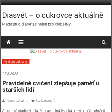
Přeskočit
na
obsah
Diasvět – o cukrovce aktuálně
Magazín o diabetes nejen pro diabetiky
Výzkum cukrovky
25.3.2022
Pravidelné cvičení zlepšuje paměť u
starších lidí
Přidal: Jakub
Bez komentářů
Americká studie zjistila, že pravidelná fyzická aktivita může chránit