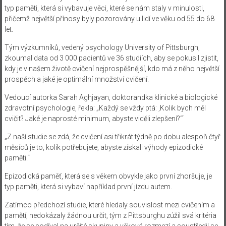
typ paměti, která si vybavuje věci, které se nám staly v minulosti,
přičemž největší přínosy byly pozorovány u lidí ve věku od 55 do 68
let.
Tým výzkumníků, vedený psychology University of Pittsburgh,
zkoumal data od 3 000 pacientů ve 36 studiích, aby se pokusil zjistit,
kdy je v našem životě cvičení nejprospěšnější, kdo má z něho největší
prospěch a jaké je optimální množství cvičení.
Vedoucí autorka Sarah Aghjayan, doktorandka klinické a biologické
zdravotní psychologie, řekla: „Každý se vždy ptá: ‚Kolik bych měl
cvičit? Jaké je naprosté minimum, abyste viděli zlepšení?‘“
„Z naší studie se zdá, že cvičení asi třikrát týdně po dobu alespoň čtyř
měsíců je to, kolik potřebujete, abyste získali výhody epizodické
paměti.“
Epizodická paměť, která se s věkem obvykle jako první zhoršuje, je
typ paměti, která si vybaví například první jízdu autem.
Zatímco předchozí studie, které hledaly souvislost mezi cvičením a
pamětí, nedokázaly žádnou určit, tým z Pittsburghu zúžil svá kritéria
tím, že se podíval na určité skupiny a věková rozmezí a soustředil se