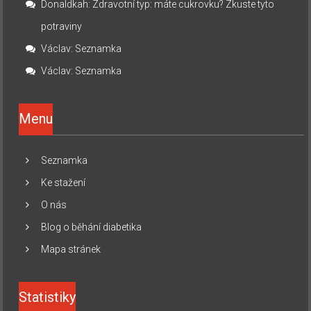
Donaldkah
:
Zdravotní typ: máte cukrovku? Zkuste tyto
potraviny
Václav
:
Seznamka
Václav
:
Seznamka
Menu
Seznamka
Ke stažení
O nás
Blog o běhání diabetika
Mapa stránek
Statistiky