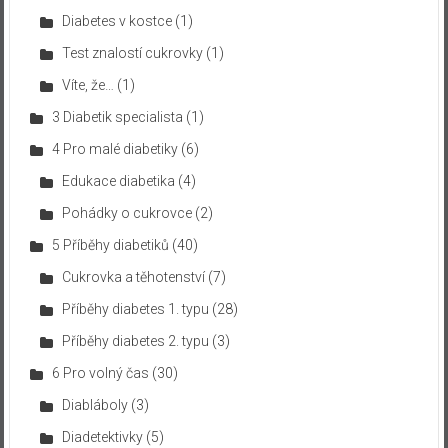
Diabetes v kostce
(1)
Test znalostí cukrovky
(1)
Víte, že…
(1)
3 Diabetik specialista
(1)
4 Pro malé diabetiky
(6)
Edukace diabetika
(4)
Pohádky o cukrovce
(2)
5 Příběhy diabetiků
(40)
Cukrovka a těhotenství
(7)
Příběhy diabetes 1. typu
(28)
Příběhy diabetes 2. typu
(3)
6 Pro volný čas
(30)
Diabláboly
(3)
Diadetektivky
(5)