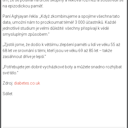
na epizodickou paměť.
Paní Aghjayan řekla: „Když zkombinujeme a spojíme všechna tato
data, umožní nám to prozkoumat téměř 3 000 účastníků. Každé
jednotlivé studium je velmi důležité: všechny přispívají k vědě
smysluplným způsobem.“
„Zjistili jsme, že došlo k většímu zlepšení paměti u lidí ve věku 55 až
68 let ve srovnání s těmi, kteří jsou ve věku 69 až 85 let – takže
zasáhnout dříve je lepší.“
„Potřebujete jen dobré vycházkové boty a můžete snadno rozhýbat
své tělo.“
Zdroj:
diabetes.co.uk
Sdílet: