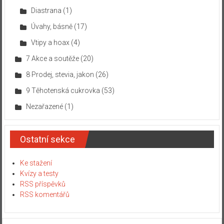
Diastrana
(1)
Úvahy, básně
(17)
Vtipy a hoax
(4)
7 Akce a soutěže
(20)
8 Prodej, stevia, jakon
(26)
9 Těhotenská cukrovka
(53)
Nezařazené
(1)
Ostatní sekce
Ke stažení
Kvízy a testy
RSS příspěvků
RSS komentářů