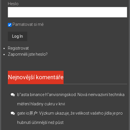
Heslo
Pamatovat si mě
Registrovat
Zapomněli jste heslo?
Nejnovější komentáře
b"asta binance h"anvisningskod
:
Nová neinvazivní technika
měření hladiny cukru v krvi
gate io开户
:
Výzkum ukazuje, že velikost vašeho jídla je pro
hubnutí účinnější než půst