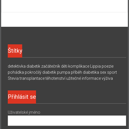
Štítky
detektivka
diabetik začátečník
děti
komplikace
Lippia
poezie
pohádka
pokročilý diabetik
pumpa
příběh diabetika
sex
sport
Stevia
transplantace
těhotenství
užitečné informace
výživa
Přihlásit se
Uživatelské jméno