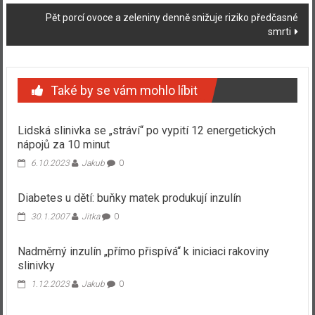
Pět porcí ovoce a zeleniny denně snižuje riziko předčasné
smrti
Také by se vám mohlo líbit
Lidská slinivka se „stráví“ po vypití 12 energetických
nápojů za 10 minut
6.10.2023
Jakub
0
Diabetes u dětí: buňky matek produkují inzulín
30.1.2007
Jitka
0
Nadměrný inzulín „přímo přispívá“ k iniciaci rakoviny
slinivky
1.12.2023
Jakub
0