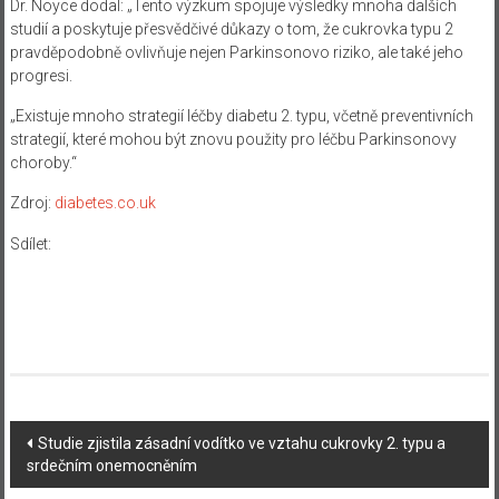
Dr. Noyce dodal: „Tento výzkum spojuje výsledky mnoha dalších
studií a poskytuje přesvědčivé důkazy o tom, že cukrovka typu 2
pravděpodobně ovlivňuje nejen Parkinsonovo riziko, ale také jeho
progresi.
„Existuje mnoho strategií léčby diabetu 2. typu, včetně preventivních
strategií, které mohou být znovu použity pro léčbu Parkinsonovy
choroby.“
Zdroj:
diabetes.co.uk
Sdílet:
Navigace
Studie zjistila zásadní vodítko ve vztahu cukrovky 2. typu a
srdečním onemocněním
příspěvku