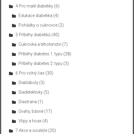
4 Pro malé diabetiky
(6)
Edukace diabetika
(4)
Pohádky o cukrovce
(2)
5 Příběhy diabetiků
(40)
Cukrovka a těhotenství
(7)
Příběhy diabetes 1. typu
(28)
Příběhy diabetes 2. typu
(3)
6 Pro volný čas
(30)
Diabláboly
(3)
Diadetektivky
(5)
Diastrana
(1)
Úvahy, básně
(17)
Vtipy a hoax
(4)
7 Akce a soutěže
(20)