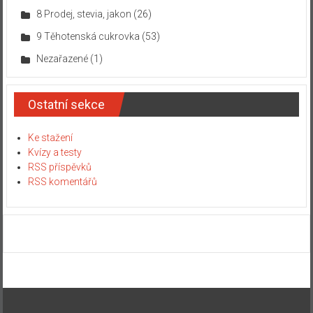
8 Prodej, stevia, jakon
(26)
9 Těhotenská cukrovka
(53)
Nezařazené
(1)
Ostatní sekce
Ke stažení
Kvízy a testy
RSS příspěvků
RSS komentářů