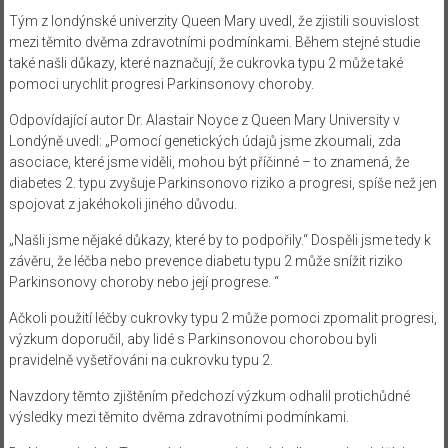
Tým z londýnské univerzity Queen Mary uvedl, že zjistili souvislost
mezi těmito dvěma zdravotními podmínkami. Během stejné studie
také našli důkazy, které naznačují, že cukrovka typu 2 může také
pomoci urychlit progresi Parkinsonovy choroby.
Odpovídající autor Dr. Alastair Noyce z Queen Mary University v
Londýně uvedl: „Pomocí genetických údajů jsme zkoumali, zda
asociace, které jsme viděli, mohou být příčinné – to znamená, že
diabetes 2. typu zvyšuje Parkinsonovo riziko a progresi, spíše než jen
spojovat z jakéhokoli jiného důvodu.
„Našli jsme nějaké důkazy, které by to podpořily.“ Dospěli jsme tedy k
závěru, že léčba nebo prevence diabetu typu 2 může snížit riziko
Parkinsonovy choroby nebo její progrese. “
Ačkoli použití léčby cukrovky typu 2 může pomoci zpomalit progresi,
výzkum doporučil, aby lidé s Parkinsonovou chorobou byli
pravidelně vyšetřováni na cukrovku typu 2.
Navzdory těmto zjištěním předchozí výzkum odhalil protichůdné
výsledky mezi těmito dvěma zdravotními podmínkami.