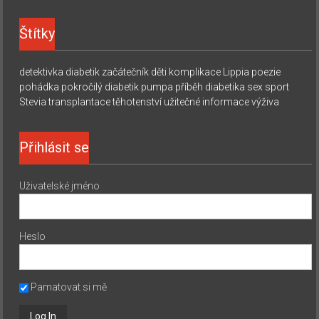
Štítky
detektivka
diabetik začátečník
děti
komplikace
Lippia
poezie
pohádka
pokročilý diabetik
pumpa
příběh diabetika
sex
sport
Stevia
transplantace
těhotenství
užitečné informace
výživa
Přihlásit se
Uživatelské jméno
Heslo
Pamatovat si mě