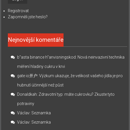
Registrovat
Zapomněli jste heslo?
Nejnovější komentáře
b"asta binance h"anvisningskod
:
Nová neinvazivní technika
měření hladiny cukru v krvi
gate io开户
:
Výzkum ukazuje, že velikost vašeho jídla je pro
hubnutí účinnější než půst
Donaldkah
:
Zdravotní typ: máte cukrovku? Zkuste tyto
potraviny
Václav
:
Seznamka
Václav
:
Seznamka