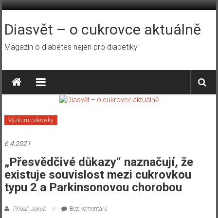
Přeskočit
na
obsah
Diasvět – o cukrovce aktuálně
Magazín o diabetes nejen pro diabetiky
Výzkum cukrovky
6.4.2021
„Přesvědčivé důkazy“ naznačují, že
existuje souvislost mezi cukrovkou
typu 2 a Parkinsonovou chorobou
Přidal: Jakub
Bez komentářů