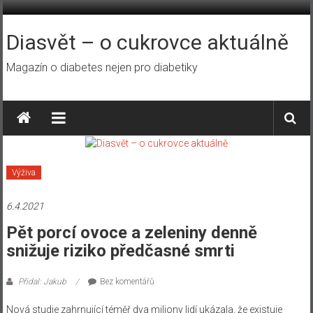
Přeskočit
na
obsah
Diasvět – o cukrovce aktuálně
Magazín o diabetes nejen pro diabetiky
Výživa
6.4.2021
Pět porcí ovoce a zeleniny denně
snižuje riziko předčasné smrti
Přidal: Jakub
Bez komentářů
Nová studie zahrnující téměř dva miliony lidí ukázala, že existuje