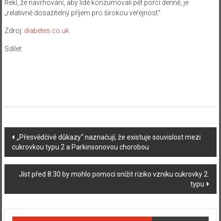
Řekl, že navrhování, aby lidé konzumovali pět porcí denně, je
„relativně dosažitelný příjem pro širokou veřejnost“.
Zdroj:
diabetes.co.uk
Sdílet:
Navigace
„Přesvědčivé důkazy“ naznačují, že existuje souvislost mezi
cukrovkou typu 2 a Parkinsonovou chorobou
příspěvku
Jíst před 8:30 by mohlo pomoci snížit riziko vzniku cukrovky 2.
typu