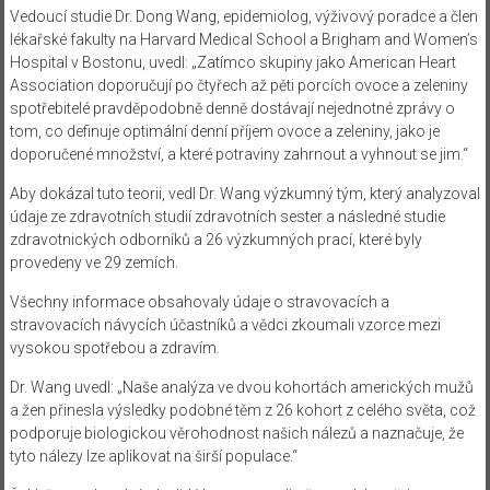
Vedoucí studie Dr. Dong Wang, epidemiolog, výživový poradce a člen
lékařské fakulty na Harvard Medical School a Brigham and Women’s
Hospital v Bostonu, uvedl: „Zatímco skupiny jako American Heart
Association doporučují po čtyřech až pěti porcích ovoce a zeleniny
spotřebitelé pravděpodobně denně dostávají nejednotné zprávy o
tom, co definuje optimální denní příjem ovoce a zeleniny, jako je
doporučené množství, a které potraviny zahrnout a vyhnout se jim.“
Aby dokázal tuto teorii, vedl Dr. Wang výzkumný tým, který analyzoval
údaje ze zdravotních studií zdravotních sester a následné studie
zdravotnických odborníků a 26 výzkumných prací, které byly
provedeny ve 29 zemích.
Všechny informace obsahovaly údaje o stravovacích a
stravovacích návycích účastníků a vědci zkoumali vzorce mezi
vysokou spotřebou a zdravím.
Dr. Wang uvedl: „Naše analýza ve dvou kohortách amerických mužů
a žen přinesla výsledky podobné těm z 26 kohort z celého světa, což
podporuje biologickou věrohodnost našich nálezů a naznačuje, že
tyto nálezy lze aplikovat na širší populace.“