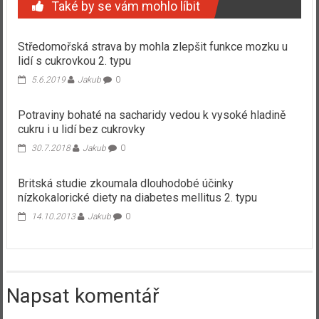
Také by se vám mohlo líbit
Středomořská strava by mohla zlepšit funkce mozku u
lidí s cukrovkou 2. typu
5.6.2019
Jakub
0
Potraviny bohaté na sacharidy vedou k vysoké hladině
cukru i u lidí bez cukrovky
30.7.2018
Jakub
0
Britská studie zkoumala dlouhodobé účinky
nízkokalorické diety na diabetes mellitus 2. typu
14.10.2013
Jakub
0
Napsat komentář