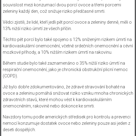
souvislost mezi konzumací dvou porcí ovoce a třemi porcemi
zeleniny každý den, což snižuje riziko předčasné smrti.
Vědci zjistili, že lidé, kteří jedli pět porcí ovoce a zeleniny denně, měli o
13% nižší riziko úmrtí ze všech příčin.
Těchto pět porcí bylo také spojeno s 12% sníženým rizikem úmrtí na
kardiovaskulární onemocnění, včetně srdečních onemocnění a cévní
mozkové příhody, a 10% nižším rizikem úmrtí na rakovinu.
Během studie bylo také zaznamenáno o 35% nižší riziko úmrtí na
respirační onemocnění, jako je chronická obstrukční plicní nemoc
(COPD).
Již bylo dobře zdokumentováno, že zdravé stravování bohaté na
ovoce a zeleninu pomáhá snižovat riziko vzniku mnoha chronických
zdravotních stavů, které mohou vést k kardiovaskulárním
onemocněním, rakovině nebo dokonce ke smrti.
Navzdory tomu podle amerických středisek pro kontrolu a prevenci
nemocí konzumuje dostatek ovoce nebo zeleniny pouze asi jeden z
deseti dospělých.