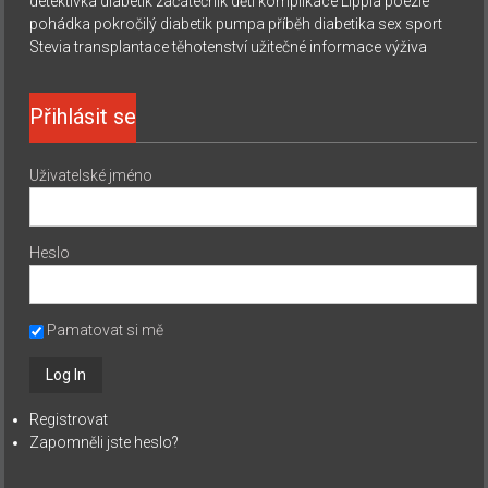
detektivka
diabetik začátečník
děti
komplikace
Lippia
poezie
pohádka
pokročilý diabetik
pumpa
příběh diabetika
sex
sport
Stevia
transplantace
těhotenství
užitečné informace
výživa
Přihlásit se
Uživatelské jméno
Heslo
Pamatovat si mě
Registrovat
Zapomněli jste heslo?