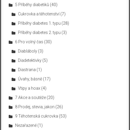
5 Příběhy diabetiků
(40)
Cukrovka a těhotenství
(7)
Příběhy diabetes 1. typu
(28)
Příběhy diabetes 2. typu
(3)
6 Pro volný čas
(30)
Diabláboly
(3)
Diadetektivky
(5)
Diastrana
(1)
Úvahy, básně
(17)
Vtipy a hoax
(4)
7 Akce a soutěže
(20)
8 Prodej, stevia, jakon
(26)
9 Těhotenská cukrovka
(53)
Nezařazené
(1)