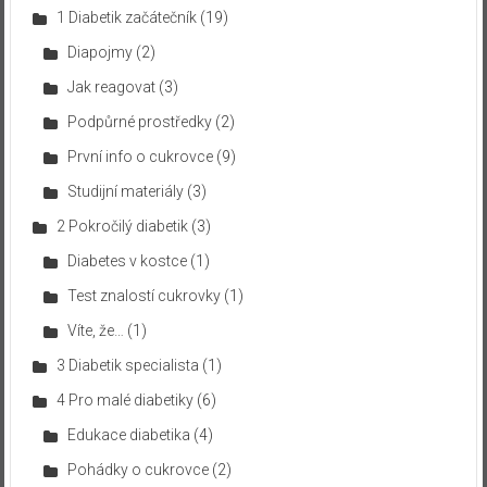
1 Diabetik začátečník
(19)
Diapojmy
(2)
Jak reagovat
(3)
Podpůrné prostředky
(2)
První info o cukrovce
(9)
Studijní materiály
(3)
2 Pokročilý diabetik
(3)
Diabetes v kostce
(1)
Test znalostí cukrovky
(1)
Víte, že…
(1)
3 Diabetik specialista
(1)
4 Pro malé diabetiky
(6)
Edukace diabetika
(4)
Pohádky o cukrovce
(2)