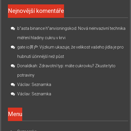
Nejnovější komentáře
b"asta binance h"anvisningskod
:
Nová neinvazivní technika
měření hladiny cukru v krvi
gate io开户
:
Výzkum ukazuje, že velikost vašeho jídla je pro
hubnutí účinnější než půst
Donaldkah
:
Zdravotní typ: máte cukrovku? Zkuste tyto
potraviny
Václav
:
Seznamka
Václav
:
Seznamka
Menu