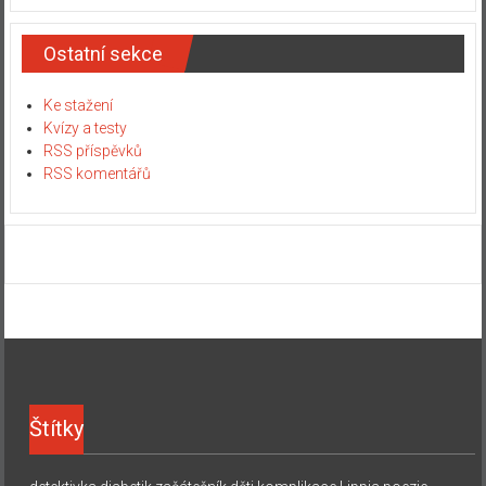
Ostatní sekce
Ke stažení
Kvízy a testy
RSS příspěvků
RSS komentářů
Štítky