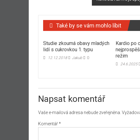
Také by se vám mohlo líbit
Studie zkoumá obavy mladých
Kardio po c
lidí s cukrovkou 1. typu
nejprospěš
režim
12.12.2018
Jakub
0
24.6.2025
Napsat komentář
Vaše e-mailová adresa nebude zveřejněna.
Vyžadova
Komentář
*