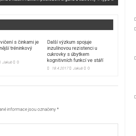
vičení s činkami je
Další výzkum spojuje
nější tréninkový
inzulínovou rezistenci u
cukrovky s úbytkem
kognitivních funkcí ve stáří
Jakub
0
18.4.2017
Jakub
0
né informace jsou označeny
*