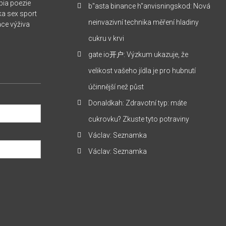
pia
poezie
b"asta binance h"anvisningskod
:
Nová
ka
sex
sport
neinvazivní technika měření hladiny
ace
výživa
cukru v krvi
gate io开户
:
Výzkum ukazuje, že
velikost vašeho jídla je pro hubnutí
účinnější než půst
Donaldkah
:
Zdravotní typ: máte
cukrovku? Zkuste tyto potraviny
Václav
:
Seznamka
Václav
:
Seznamka