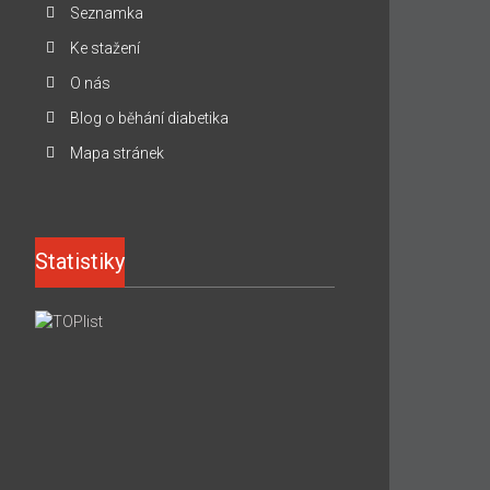
Seznamka
Ke stažení
O nás
Blog o běhání diabetika
Mapa stránek
Statistiky