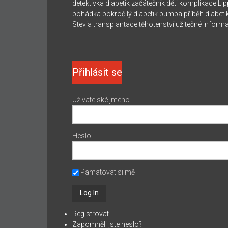
detektivka
diabetik začátečník
děti
komplikace
Lip
pohádka
pokročilý diabetik
pumpa
příběh diabeti
Stevia
transplantace
těhotenství
užitečné inform
Přihlásit se
Uživatelské jméno
Heslo
Pamatovat si mě
Registrovat
Zapomněli jste heslo?