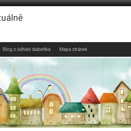
tuálně
Blog o běhání diabetika
Mapa stránek