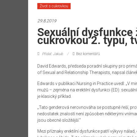
Život s cukrovkou
29.8.2019
Sexuální dysfunkce 
cukrovkou 2. typu, t
Přidal: Jakub
Bez komentářů
David Edwards, předseda poradní skupiny pro primár
of Sexual and Relationship Therapists, napsal člán
Edwards v publikaci Nursing in Practice uvedl: „V 
mužů – zejména na erektilní dysfunkci (ED). sexuáln
je klasický příklad.
„Tato genderová nerovnováha se postupně řeší, proto
nedostatek znalostí není způsoben některými vníma
jsou obecně složitější.“
Mezi příznaky erektilní dysfunkce patří výkyvy nálad,