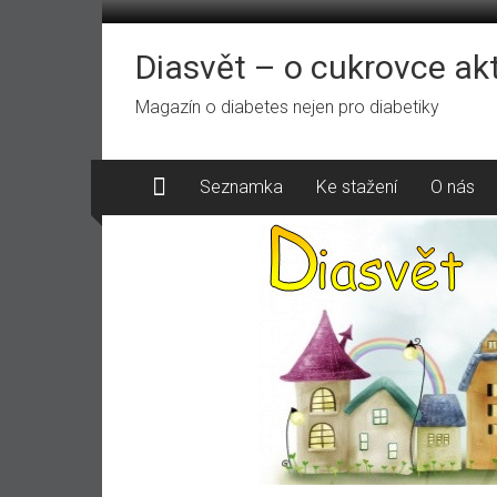
Přeskočit
na
obsah
Diasvět – o cukrovce ak
Magazín o diabetes nejen pro diabetiky
Seznamka
Ke stažení
O nás