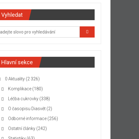
Vyhledat
Hlavní sekce
0 Aktuality
(2 326)
Komplikace
(180)
Léčba cukrovky
(338)
O časopisu Diasvět
(2)
Odborné informace
(256)
Ostatní články
(242)
Statistiky
(63)