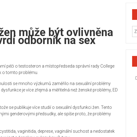
žen může být ovlivněna
vrdí odborník na sex
ní péči o testosteron a místopředseda správní rady College
ek o tomto problému.
minulosti se mnoho výzkumů zaměřilo na sexuální problémy
í dysfunkce je více zřejmá a měřitelná než ženské problémy, ED
že se publikuje více studií o sexuální dysfunkci žen. Tento
nými genderovými předsudky, ale spíše proto, že problémy
 cystitida, vaginitida, deprese, vaginální suchost a nedostatek