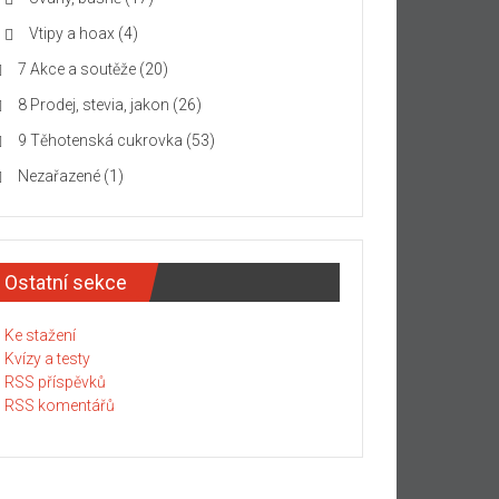
Vtipy a hoax
(4)
7 Akce a soutěže
(20)
8 Prodej, stevia, jakon
(26)
9 Těhotenská cukrovka
(53)
Nezařazené
(1)
Ostatní sekce
Ke stažení
Kvízy a testy
RSS příspěvků
RSS komentářů