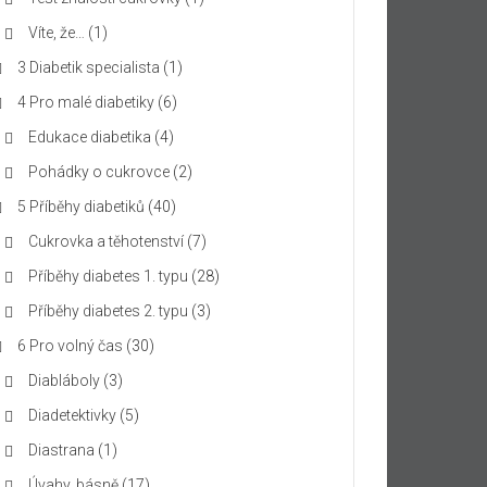
Víte, že…
(1)
3 Diabetik specialista
(1)
4 Pro malé diabetiky
(6)
Edukace diabetika
(4)
Pohádky o cukrovce
(2)
5 Příběhy diabetiků
(40)
Cukrovka a těhotenství
(7)
Příběhy diabetes 1. typu
(28)
Příběhy diabetes 2. typu
(3)
6 Pro volný čas
(30)
Diabláboly
(3)
Diadetektivky
(5)
Diastrana
(1)
Úvahy, básně
(17)