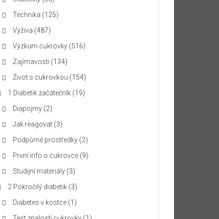
Technika
(125)
Výživa
(487)
Výzkum cukrovky
(516)
Zajímavosti
(134)
Život s cukrovkou
(154)
1 Diabetik začátečník
(19)
Diapojmy
(2)
Jak reagovat
(3)
Podpůrné prostředky
(2)
První info o cukrovce
(9)
Studijní materiály
(3)
2 Pokročilý diabetik
(3)
Diabetes v kostce
(1)
Test znalostí cukrovky
(1)