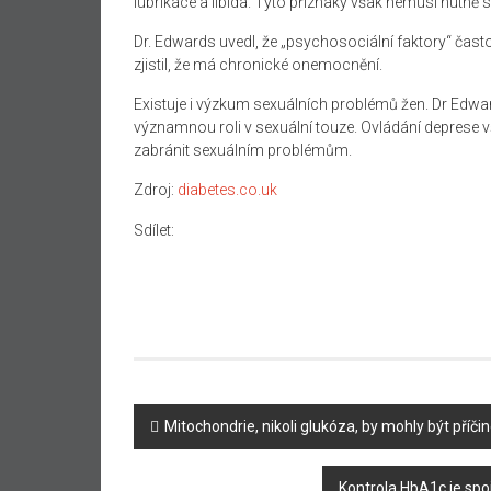
lubrikace a libida. Tyto příznaky však nemusí nutně
Dr. Edwards uvedl, že „psychosociální faktory“ často
zjistil, že má chronické onemocnění.
Existuje i výzkum sexuálních problémů žen. Dr Edward
významnou roli v sexuální touze. Ovládání deprese v
zabránit sexuálním problémům.
Zdroj:
diabetes.co.uk
Sdílet:
Navigace
Mitochondrie, nikoli glukóza, by mohly být příči
příspěvku
Kontrola HbA1c je spo