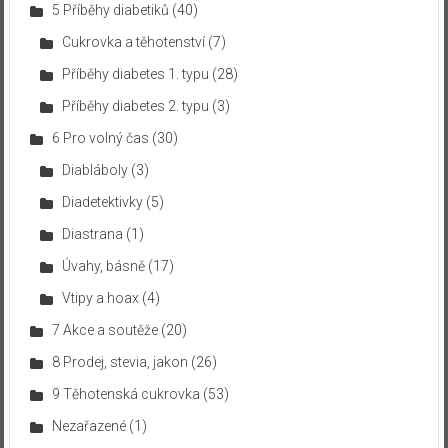
5 Příběhy diabetiků
(40)
Cukrovka a těhotenství
(7)
Příběhy diabetes 1. typu
(28)
Příběhy diabetes 2. typu
(3)
6 Pro volný čas
(30)
Diabláboly
(3)
Diadetektivky
(5)
Diastrana
(1)
Úvahy, básně
(17)
Vtipy a hoax
(4)
7 Akce a soutěže
(20)
8 Prodej, stevia, jakon
(26)
9 Těhotenská cukrovka
(53)
Nezařazené
(1)