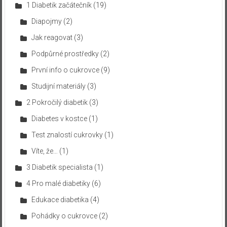
1 Diabetik začátečník
(19)
Diapojmy
(2)
Jak reagovat
(3)
Podpůrné prostředky
(2)
První info o cukrovce
(9)
Studijní materiály
(3)
2 Pokročilý diabetik
(3)
Diabetes v kostce
(1)
Test znalostí cukrovky
(1)
Víte, že…
(1)
3 Diabetik specialista
(1)
4 Pro malé diabetiky
(6)
Edukace diabetika
(4)
Pohádky o cukrovce
(2)