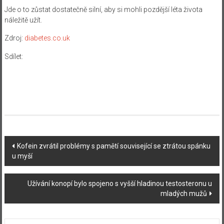
Jde o to zůstat dostatečně silní, aby si mohli pozdější léta života
náležitě užít.
Zdroj:
diabetes.co.uk
Sdílet:
Navigace
Kofein zvrátil problémy s pamětí související se ztrátou spánku
u myší
příspěvku
Užívání konopí bylo spojeno s vyšší hladinou testosteronu u
mladých mužů