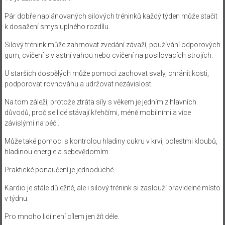
Pár dobře naplánovaných silových tréninků každý týden může stačit
k dosažení smysluplného rozdílu.
Silový trénink může zahrnovat zvedání závaží, používání odporových
gum, cvičení s vlastní vahou nebo cvičení na posilovacích strojích.
U starších dospělých může pomoci zachovat svaly, chránit kosti,
podporovat rovnováhu a udržovat nezávislost.
Na tom záleží, protože ztráta síly s věkem je jedním z hlavních
důvodů, proč se lidé stávají křehčími, méně mobilními a více
závislými na péči.
Může také pomoci s kontrolou hladiny cukru v krvi, bolestmi kloubů,
hladinou energie a sebevědomím.
Praktické ponaučení je jednoduché.
Kardio je stále důležité, ale i silový trénink si zaslouží pravidelné místo
v týdnu.
Pro mnoho lidí není cílem jen žít déle.