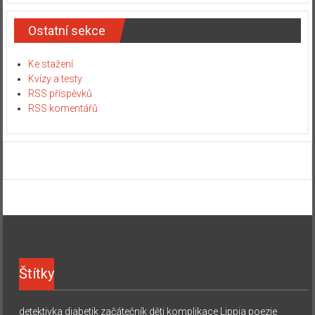
Ostatní sekce
Ke stažení
Kvízy a testy
RSS příspěvků
RSS komentářů
Štítky
detektivka
diabetik začátečník
děti
komplikace
Lippia
poezie