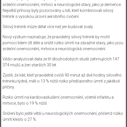
srdeční onemocnění, mrtvici a neurologické stavy, jako je demence.
Největší přínosy byly pozorovány u lidí, kteří kombinovali silový
trénink s vysokou úrovní aerobního cvičení.
Silový trénink může dělat více než jen budovat svaly.
Nový výzkum naznačuje, že pravidelný silový trénink by mohl
pomoci lidem žít déle a snížit riziko úmrtí na závažné stavy, jako jsou
srdeční onemocnění, mrtvice a neurologická onemocnění.
Vědci analyzovali data ze tří dlouhodobých studií zahrnujících 147
374 mužů a žen starších 30 let.
Zjistili, že lidé, kteří pravidelně cvičili 90 minut až dvě hodiny silového
tréninku týdně, měli o 13 % nižší riziko předčasného úmrtí z jakékoli
příčiny.
Riziko úmrtí na kardiovaskulární onemocnění, včetně infarktu a
mrtvice, bylo o 19 % nižší.
Snížení bylo ještě větší u neurologických onemocnění, přičemž riziko
úmrtí kleslo o 27 %.