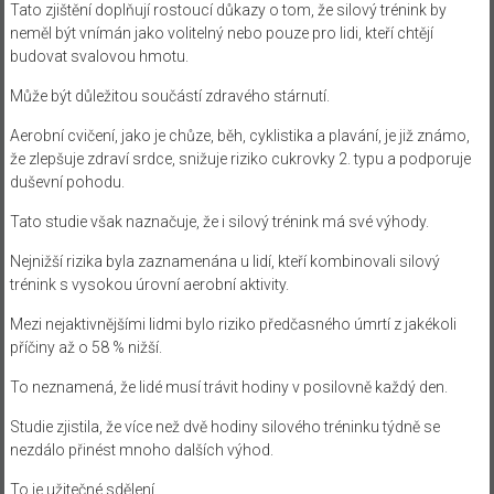
Tato zjištění doplňují rostoucí důkazy o tom, že silový trénink by
neměl být vnímán jako volitelný nebo pouze pro lidi, kteří chtějí
budovat svalovou hmotu.
Může být důležitou součástí zdravého stárnutí.
Aerobní cvičení, jako je chůze, běh, cyklistika a plavání, je již známo,
že zlepšuje zdraví srdce, snižuje riziko cukrovky 2. typu a podporuje
duševní pohodu.
Tato studie však naznačuje, že i silový trénink má své výhody.
Nejnižší rizika byla zaznamenána u lidí, kteří kombinovali silový
trénink s vysokou úrovní aerobní aktivity.
Mezi nejaktivnějšími lidmi bylo riziko předčasného úmrtí z jakékoli
příčiny až o 58 % nižší.
To neznamená, že lidé musí trávit hodiny v posilovně každý den.
Studie zjistila, že více než dvě hodiny silového tréninku týdně se
nezdálo přinést mnoho dalších výhod.
To je užitečné sdělení.