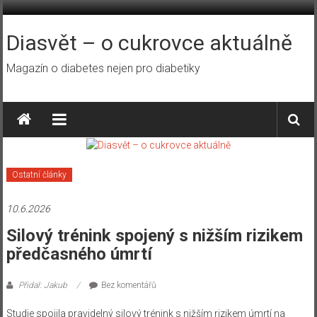
Přeskočit
na
obsah
Diasvět – o cukrovce aktuálně
Magazín o diabetes nejen pro diabetiky
Ostatní články
10.6.2026
Silový trénink spojený s nižším rizikem
předčasného úmrtí
Přidal: Jakub
Bez komentářů
Studie spojila pravidelný silový trénink s nižším rizikem úmrtí na