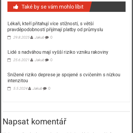
Také by se vám mohlo líbit
Lékaři, kteří přitahují více stížností, s větší
pravděpodobností přijímají platby od průmyslu
29.8.2025
Jakub
0
Lidé s nadváhou mají vyšší riziko vzniku rakoviny
25.6.2021
Jakub
0
Snížené riziko deprese je spojené s cvičením s nízkou
intenzitou
5.5.2024
Jakub
0
Napsat komentář