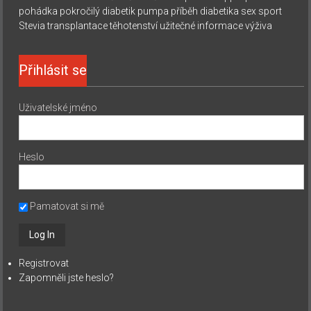
pohádka
pokročilý diabetik
pumpa
příběh diabetika
sex
sport
Stevia
transplantace
těhotenství
užitečné informace
výživa
Přihlásit se
Uživatelské jméno
Heslo
Pamatovat si mě
Registrovat
Zapomněli jste heslo?