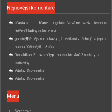
Nejnovější komentáře
b"asta binance h"anvisningskod
:
Nová neinvazivní technika
měření hladiny cukru v krvi
gate io开户
:
Výzkum ukazuje, že velikost vašeho jídla je pro
hubnutí účinnější než půst
Donaldkah
:
Zdravotní typ: máte cukrovku? Zkuste tyto
potraviny
Václav
:
Seznamka
Václav
:
Seznamka
Menu
Seznamka