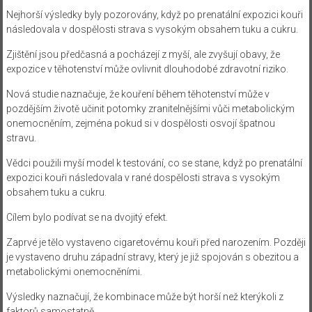
Nejhorší výsledky byly pozorovány, když po prenatální expozici kouři
následovala v dospělosti strava s vysokým obsahem tuku a cukru.
Zjištění jsou předčasná a pocházejí z myší, ale zvyšují obavy, že
expozice v těhotenství může ovlivnit dlouhodobé zdravotní riziko.
Nová studie naznačuje, že kouření během těhotenství může v
pozdějším životě učinit potomky zranitelnějšími vůči metabolickým
onemocněním, zejména pokud si v dospělosti osvojí špatnou
stravu.
Vědci použili myší model k testování, co se stane, když po prenatální
expozici kouři následovala v rané dospělosti strava s vysokým
obsahem tuku a cukru.
Cílem bylo podívat se na dvojitý efekt.
Zaprvé je tělo vystaveno cigaretovému kouři před narozením. Později
je vystaveno druhu západní stravy, který je již spojován s obezitou a
metabolickými onemocněními.
Výsledky naznačují, že kombinace může být horší než kterýkoli z
faktorů samostatně.