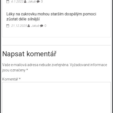
6.1.2022
Jakub
0
Léky na cukrovku mohou starším dospělým pomoci
zůstat déle silnější
21.12.2025
Jakub
0
Napsat komentář
Vaše e-mailová adresa nebude zveřejněna.
Vyžadované informace
jsou označeny
*
Komentář
*