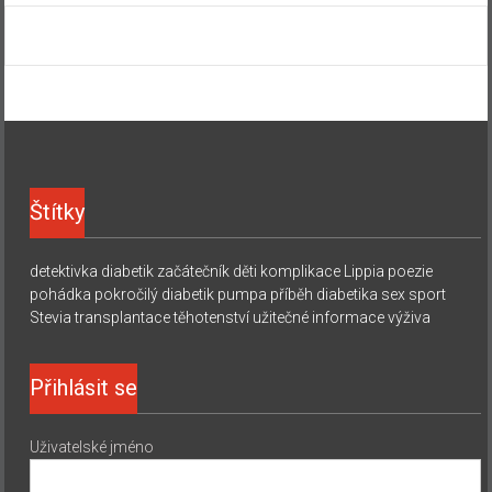
Štítky
detektivka
diabetik začátečník
děti
komplikace
Lippia
poezie
pohádka
pokročilý diabetik
pumpa
příběh diabetika
sex
sport
Stevia
transplantace
těhotenství
užitečné informace
výživa
Přihlásit se
Uživatelské jméno