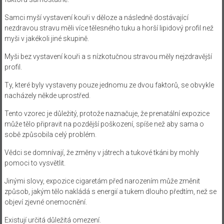
Samci myší vystavení kouři v děloze a následně dostávající
nezdravou stravu měli více tělesného tuku a horší lipidový profil než
myši v jakékoli jiné skupině.
Myši bez vystavení kouři a s nízkotučnou stravou měly nejzdravější
profil.
Ty, které byly vystaveny pouze jednomu ze dvou faktorů, se obvykle
nacházely někde uprostřed.
Tento vzorec je důležitý, protože naznačuje, že prenatální expozice
může tělo připravit na pozdější poškození, spíše než aby sama o
sobě způsobila celý problém.
Vědci se domnívají, že změny v játrech a tukové tkáni by mohly
pomoci to vysvětlit.
Jinými slovy, expozice cigaretám před narozením může změnit
způsob, jakým tělo nakládá s energií a tukem dlouho předtím, než se
objeví zjevné onemocnění.
Existují určitá důležitá omezení.