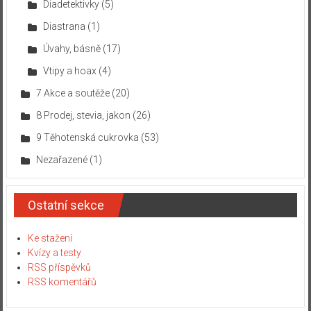
Diadetektivky
(5)
Diastrana
(1)
Úvahy, básně
(17)
Vtipy a hoax
(4)
7 Akce a soutěže
(20)
8 Prodej, stevia, jakon
(26)
9 Těhotenská cukrovka
(53)
Nezařazené
(1)
Ostatní sekce
Ke stažení
Kvízy a testy
RSS příspěvků
RSS komentářů