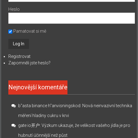
Heslo
Pamatovat si mě
Registrovat
Zapomněli jste heslo?
Nejnovější komentáře
b"asta binance h"anvisningskod
:
Nová neinvazivní technika
měření hladiny cukru v krvi
gate io开户
:
Výzkum ukazuje, že velikost vašeho jídla je pro
hubnutí účinnější než půst