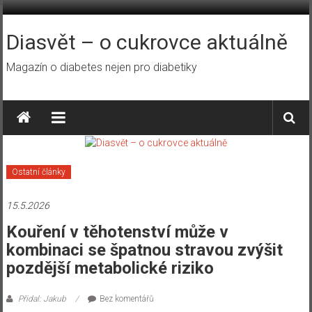
Přeskočit
na
obsah
Diasvět – o cukrovce aktuálně
Magazín o diabetes nejen pro diabetiky
Ostatní články
15.5.2026
Kouření v těhotenství může v
kombinaci se špatnou stravou zvýšit
pozdější metabolické riziko
Přidal: Jakub
Bez komentářů