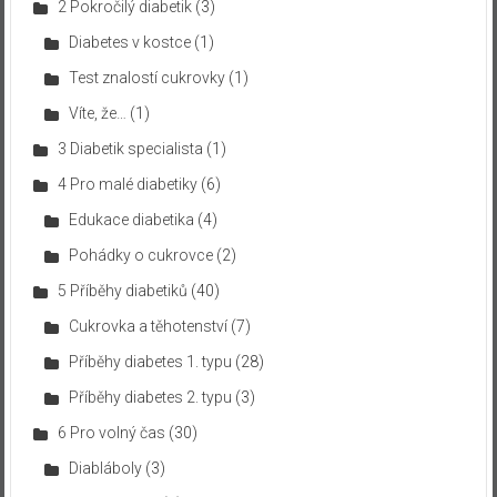
2 Pokročilý diabetik
(3)
Diabetes v kostce
(1)
Test znalostí cukrovky
(1)
Víte, že…
(1)
3 Diabetik specialista
(1)
4 Pro malé diabetiky
(6)
Edukace diabetika
(4)
Pohádky o cukrovce
(2)
5 Příběhy diabetiků
(40)
Cukrovka a těhotenství
(7)
Příběhy diabetes 1. typu
(28)
Příběhy diabetes 2. typu
(3)
6 Pro volný čas
(30)
Diabláboly
(3)