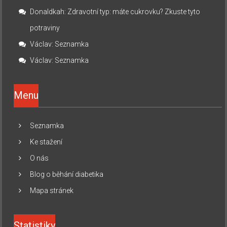
Donaldkah
:
Zdravotní typ: máte cukrovku? Zkuste tyto
potraviny
Václav
:
Seznamka
Václav
:
Seznamka
Menu
Seznamka
Ke stažení
O nás
Blog o běhání diabetika
Mapa stránek
Statistiky