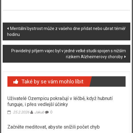
Navigace
Mentální bystrost může z vašeho dne přidat nebo ubrat téměř
hodinu
příspěvku
Pravidelný příjem vajec byl v jedné velké studii spojen s nižším
rizikem Alzheimerovy choroby
Také by se vám mohlo líbit
Uživatelé Ozempicu pokračují v léčbě, když hubnutí
funguje, i přes vedlejší účinky
25.2.2026
Jakub
0
Začněte meditovat, abyste snížili počet chyb