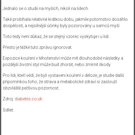
Jednalo se o studii na myších, nikoli na lidech.
Také probíhala relativně krátkou dobu, jakmile potomstvo dosáhlo
dospělosti, a nejsilnější účinky byly pozorovány u samců myší.
Toto tedy není důkaz, že se stejný vzorec vyskytuje i u lidí.
Přesto je těžké tuto zprávu ignorovat.
Expozice kouření v těhotenství může mít dlouhodobé následky a
pozdější životní styl může buď zhoršit, nebo zmírnit škody.
Pro lidi, kteří vědí, že byli vystaveni kouření v děloze, je studie další
připomínkou toho, že strava a metabolické zdraví si zaslouží
obzvláště pečlivou pozornost.
Zdroj:
diabetes.co.uk
Sdílet: