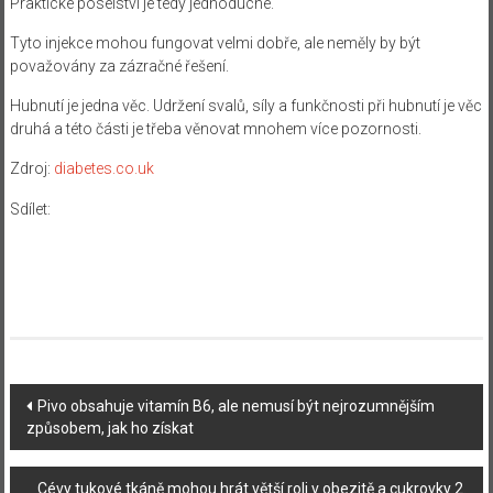
Praktické poselství je tedy jednoduché.
Tyto injekce mohou fungovat velmi dobře, ale neměly by být
považovány za zázračné řešení.
Hubnutí je jedna věc. Udržení svalů, síly a funkčnosti při hubnutí je věc
druhá a této části je třeba věnovat mnohem více pozornosti.
Zdroj:
diabetes.co.uk
Sdílet:
Navigace
Pivo obsahuje vitamín B6, ale nemusí být nejrozumnějším
způsobem, jak ho získat
příspěvku
Cévy tukové tkáně mohou hrát větší roli v obezitě a cukrovky 2.