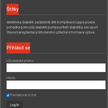
Štítky
detektivka
diabetik začátečník
děti
komplikace
Lippia
poezie
pohádka
pokročilý diabetik
pumpa
příběh diabetika
sex
sport
Stevia
transplantace
těhotenství
užitečné informace
výživa
Přihlásit se
Uživatelské jméno
Heslo
Pamatovat si mě