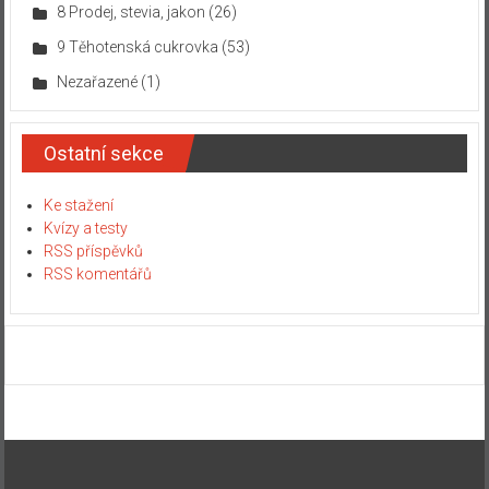
8 Prodej, stevia, jakon
(26)
9 Těhotenská cukrovka
(53)
Nezařazené
(1)
Ostatní sekce
Ke stažení
Kvízy a testy
RSS příspěvků
RSS komentářů