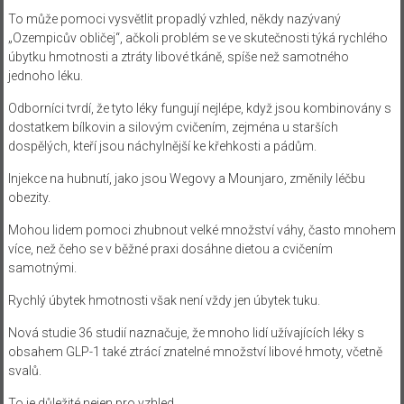
To může pomoci vysvětlit propadlý vzhled, někdy nazývaný
„Ozempicův obličej“, ačkoli problém se ve skutečnosti týká rychlého
úbytku hmotnosti a ztráty libové tkáně, spíše než samotného
jednoho léku.
Odborníci tvrdí, že tyto léky fungují nejlépe, když jsou kombinovány s
dostatkem bílkovin a silovým cvičením, zejména u starších
dospělých, kteří jsou náchylnější ke křehkosti a pádům.
Injekce na hubnutí, jako jsou Wegovy a Mounjaro, změnily léčbu
obezity.
Mohou lidem pomoci zhubnout velké množství váhy, často mnohem
více, než čeho se v běžné praxi dosáhne dietou a cvičením
samotnými.
Rychlý úbytek hmotnosti však není vždy jen úbytek tuku.
Nová studie 36 studií naznačuje, že mnoho lidí užívajících léky s
obsahem GLP-1 také ztrácí znatelné množství libové hmoty, včetně
svalů.
To je důležité nejen pro vzhled.