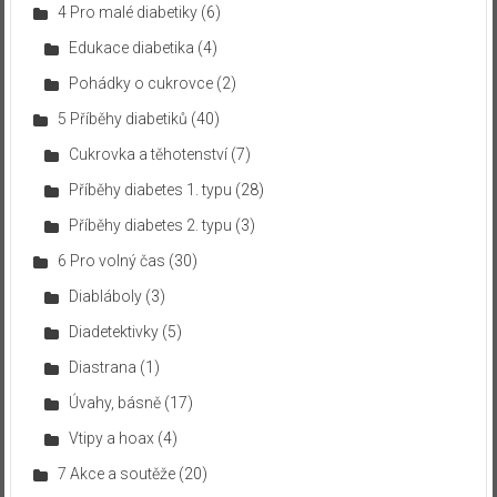
4 Pro malé diabetiky
(6)
Edukace diabetika
(4)
Pohádky o cukrovce
(2)
5 Příběhy diabetiků
(40)
Cukrovka a těhotenství
(7)
Příběhy diabetes 1. typu
(28)
Příběhy diabetes 2. typu
(3)
6 Pro volný čas
(30)
Diabláboly
(3)
Diadetektivky
(5)
Diastrana
(1)
Úvahy, básně
(17)
Vtipy a hoax
(4)
7 Akce a soutěže
(20)