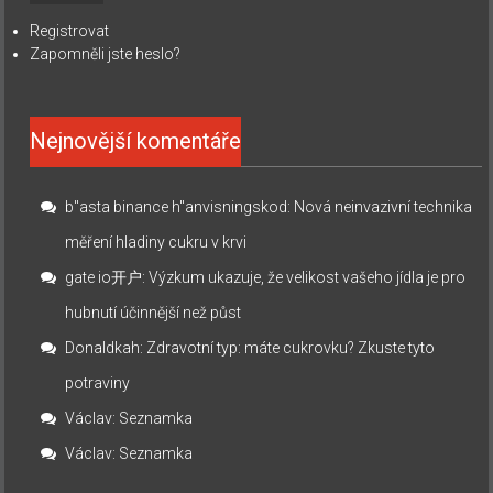
Registrovat
Zapomněli jste heslo?
Nejnovější komentáře
b"asta binance h"anvisningskod
:
Nová neinvazivní technika
měření hladiny cukru v krvi
gate io开户
:
Výzkum ukazuje, že velikost vašeho jídla je pro
hubnutí účinnější než půst
Donaldkah
:
Zdravotní typ: máte cukrovku? Zkuste tyto
potraviny
Václav
:
Seznamka
Václav
:
Seznamka