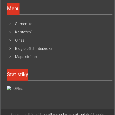
Menu
Seznamka
Ke stažení
O nás
Blog o běhání diabetika
Mapa stránek
Statistiky
Copyright © 2026
Diasvět – o cukrovce aktuálně
. All rights