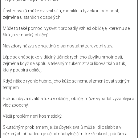
Úbytek svalů může ovlivnit sílu, mobilitu a fyzickou odolnost,
zejména u starších dospělých.
Může to také pomoci vysvětlit propadlý vzhled obličeje, kterému se
říká „ozempický obličej“.
Navzdory názvu se nejedná o samostatný zdravotní stav.
Lépe se chápe jako viditelný účinek rychlého úbytku hmotnosti,
zejména když se spolu s tělesným tukem ztrácí libová tkáň a tuk,
který podpírá obličej.
Když někdo rychle hubne, jeho kůže se nemusí zmenšovat stejným
tempem.
Pokud ubývá svalů a tuku v obličeji, obličej může vypadat vyzáblejší a
více zpocený.
Větší problém není kosmetický.
Skutečným problémem je, že úbytek svalů může lidi oslabit a v
některých případech je učinit náchylnějšími ke křehkosti, pádům a