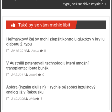
typu, než se dříve myslelo
Také by se vám mohlo líbit
Heřmánkový čaj by mohl zlepšit kontrolu glukózy v krvi u
diabetu 2. typu
29.10.2015
Jakub
0
V Austrálii patentovali technologii, která umožní
transplantaci beta buněk
24.2.2011
Jakub
0
Apidra (inzulín glulisin) – rychle působící inzulínový
analog již v Rakousku
3.10.2006
Jitka
3