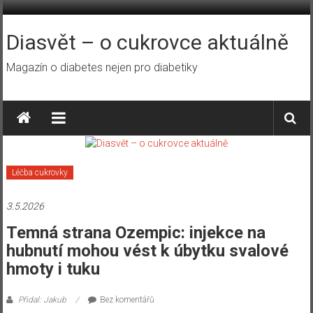
Přeskočit
na
obsah
Diasvět – o cukrovce aktuálně
Magazín o diabetes nejen pro diabetiky
Léčba cukrovky
3.5.2026
Temná strana Ozempic: injekce na
hubnutí mohou vést k úbytku svalové
hmoty i tuku
Přidal: Jakub
Bez komentářů