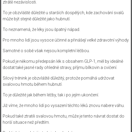
ztrátě nezávislosti.
To je obzvláště důležité u starších dospělých, kde zachování svalů
může být stejně důležité jako hubnutí.
To neznamená, že léky jsou špatný nápad.
Pro mnoho lidí jsou vysoce účinné a přinášejí velké zdravotní výhody.
Samotné o sobě však nejsou kompletní léčbou.
Pokud je někomu předepsán lék s obsahem GLP-1, měl by ideálně
dostat také jasné rady ohledně stravy, příjmu bílkovin a cvičení.
Silový trénink je obzvláště důležitý, protože pomáhá udržovat
svalovou hmotu během hubnutí.
To je důležité jak během léčby, tak i po jejím ukončení.
Již víme, že mnoho lidí po vysazení těchto léků znovu nabere váhu.
Pokud také ztratili svalovou hmotu, může je tento návrat dostat do
horší situace než předtím.