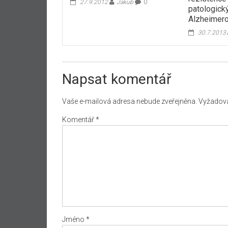
27.9.2012
Jakub
0
patologick
Alzheimer
30.7.2013
Napsat komentář
Vaše e-mailová adresa nebude zveřejněna.
Vyžadova
Komentář
*
Jméno
*