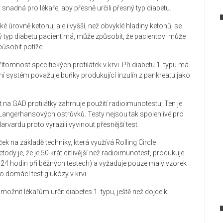
k
snadná
pro
lékaře
, aby
přesně určili
přesný typ
diabetu
.
ké úrovně
ketonu,
ale i
vyšší
, než obvyklé
hladiny
ketonů,
se
ý typ
diabetu
pacient
má,
může způsobit
, že
pacientovi
může
působit
potíže.
řítomnost
specifických
protilátek
v krvi
.
Při diabetu
1.
typu
má
ní systém
považuje
buňky
produkující
inzulín
z
pankreatu
jako
st na
GAD
protilátky
zahrnuje použití
radioimunotestu
, Ten je
Langerhansových ostrůvků. Testy
nejsou
tak
spolehlivé pro
arvardu
proto
vyrazili vyvinout
přesnější
test.
ček
na základě
techniky, která
využívá
Rolling
Circle
etody
je, že je
50
krát
citlivější než
radioimunotest
,
produkuje
 24 hodin
při běžných
testech
)
a vyžaduje pouze
malý vzorek
ro
domácí
test
glukózy
v krvi
.
umožnit
lékařům
určit
diabetes 1. typu
, ještě než
dojde k