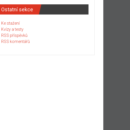
Ostatní sekce
Ke stažení
Kvízy a testy
RSS příspěvků
RSS komentářů