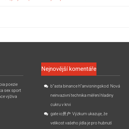
Nejnovější komentáře
pia
poezie
b"asta binance h"anvisningskod
:
Nová
ka
sex
sport
neinvazivní technika měření hladiny
ace
výživa
cukru v krvi
gate io开户
:
Výzkum ukazuje, že
velikost vašeho jídla je pro hubnutí