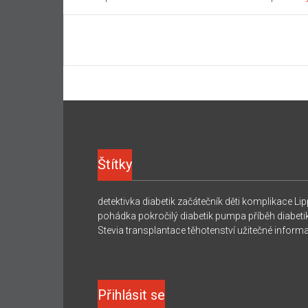
Štítky
detektivka
diabetik začátečník
děti
komplikace
Lip
pohádka
pokročilý diabetik
pumpa
příběh diabeti
Stevia
transplantace
těhotenství
užitečné inform
Přihlásit se