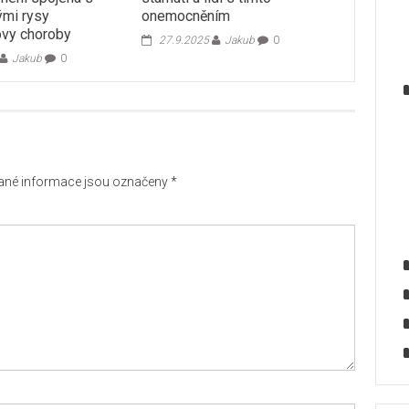
ými rysy
onemocněním
ovy choroby
27.9.2025
Jakub
0
Jakub
0
né informace jsou označeny
*