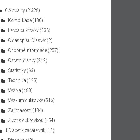
0 Aktuality
(2 328)
Komplikace
(180)
Léčba cukrovky
(338)
O časopisu Diasvět
(2)
Odborné informace
(257)
Ostatní články
(242)
Statistiky
(63)
Technika
(125)
Výživa
(488)
Výzkum cukrovky
(516)
Zajímavosti
(134)
Život s cukrovkou
(154)
1 Diabetik začátečník
(19)