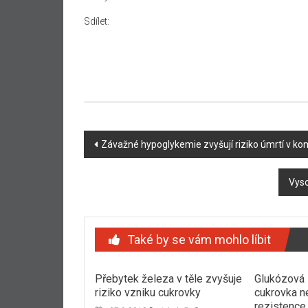
Sdílet:
Navigace
Závažné hypoglykemie zvyšují riziko úmrtí v ko
příspěvku
Vyso
Také by se vám mohlo líbit
Přebytek železa v těle zvyšuje
Glukózová 
riziko vzniku cukrovky
cukrovka n
rezistence