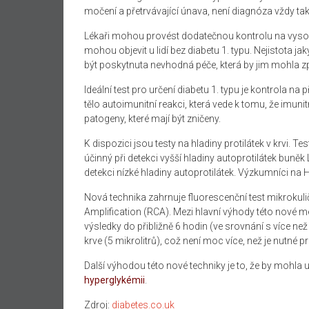
močení
a
přetrvávající
únava
,
není
diagnóza
vždy
ta
Lékaři mohou
provést
dodatečnou kontrolu
na
vyso
mohou objevit
u lidí
bez diabetu
1. typu
.
Nejistota
jak
být poskytnuta
nevhodná
péče, která
by jim mohla z
Ideální
test pro
určení
diabetu
1.
typu
j
e
kontrola
na p
tělo
autoimunitní
reakci
, která vede
k tomu, že
imunit
patogeny
, které mají být
zničeny
.
K dispozici jsou
testy na
hladiny
protilátek
v krvi. Te
účinný při
detekci
vyšší hladiny
autoprotilátek
buněk 
detekci
nízké hladiny
autoprotilátek
.
Výzkumníci
na
H
Nová technika
zahrnuje
fluorescenční
test
mikrokuli
Amplification
(
RCA).
Mezi hlavní
výhody
této nové m
výsledky do
přibližně 6
hodin (
ve srovnání s
více než
krve (
5
mikrolitrů
), což není
moc
více
, než
je nutné p
Další výhodou
této
nové techniky
je to, že
by mohla 
hyperglykémii
.
Zdroj:
diabetes.co.uk