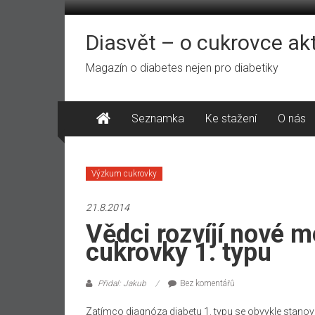
Přeskočit
na
obsah
Diasvět – o cukrovce ak
Magazín o diabetes nejen pro diabetiky
Seznamka
Ke stažení
O nás
Výzkum cukrovky
21.8.2014
Vědci rozvíjí nové 
cukrovky 1. typu
Přidal: Jakub
Bez komentářů
Zatímco
diagnóza
diabetu
1. typu
se
obvykle
stanoví