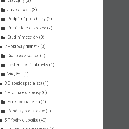
Diapojmy
(2)
Jak reagovat
(3)
Podpůrné prostředky
(2)
První info o cukrovce
(9)
Studijní materiály
(3)
2 Pokročilý diabetik
(3)
Diabetes v kostce
(1)
Test znalostí cukrovky
(1)
Víte, že…
(1)
3 Diabetik specialista
(1)
4 Pro malé diabetiky
(6)
Edukace diabetika
(4)
Pohádky o cukrovce
(2)
5 Příběhy diabetiků
(40)