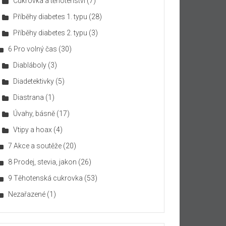
Cukrovka a těhotenství
(7)
Příběhy diabetes 1. typu
(28)
Příběhy diabetes 2. typu
(3)
6 Pro volný čas
(30)
Diabláboly
(3)
Diadetektivky
(5)
Diastrana
(1)
Úvahy, básně
(17)
Vtipy a hoax
(4)
7 Akce a soutěže
(20)
8 Prodej, stevia, jakon
(26)
9 Těhotenská cukrovka
(53)
Nezařazené
(1)