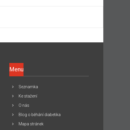
Menu
Seznamka
Ke stažení
O nás
Blog o běhání diabetika
Mapa stránek