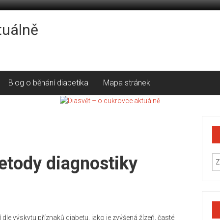
tuálně
Blog o běhání diabetika
Mapa stránek
metody diagnostiky
 dle
výskytu
příznaků
diabetu
, jako je
zvýšená
žízeň
,
časté