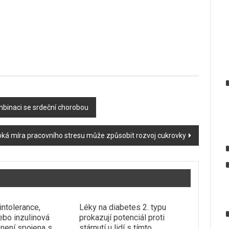
mbinaci se srdeční chorobou
ká míra pracovního stresu může způsobit rozvoj cukrovky
intolerance,
Léky na diabetes 2. typu
ebo inzulinová
prokazují potenciál proti
 není spojena s
stárnutí u lidí s tímto