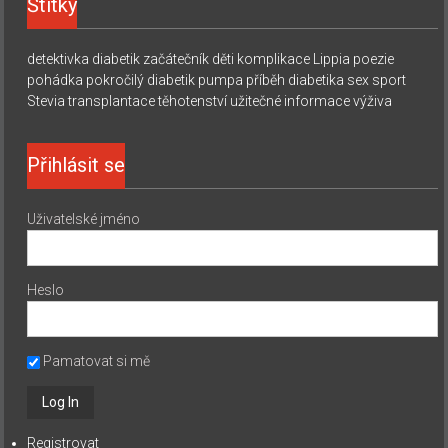
Štítky
detektivka
diabetik začátečník
děti
komplikace
Lippia
poezie
pohádka
pokročilý diabetik
pumpa
příběh diabetika
sex
sport
Stevia
transplantace
těhotenství
užitečné informace
výživa
Přihlásit se
Uživatelské jméno
Heslo
Pamatovat si mě
Registrovat