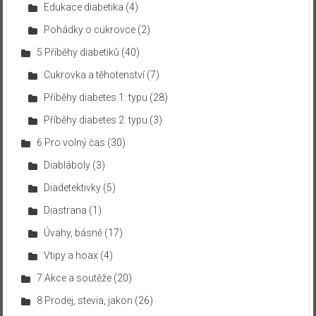
Edukace diabetika
(4)
Pohádky o cukrovce
(2)
5 Příběhy diabetiků
(40)
Cukrovka a těhotenství
(7)
Příběhy diabetes 1. typu
(28)
Příběhy diabetes 2. typu
(3)
6 Pro volný čas
(30)
Diabláboly
(3)
Diadetektivky
(5)
Diastrana
(1)
Úvahy, básně
(17)
Vtipy a hoax
(4)
7 Akce a soutěže
(20)
8 Prodej, stevia, jakon
(26)