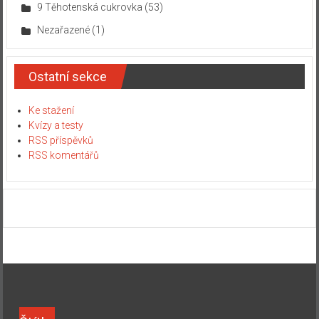
9 Těhotenská cukrovka
(53)
Nezařazené
(1)
Ostatní sekce
Ke stažení
Kvízy a testy
RSS příspěvků
RSS komentářů