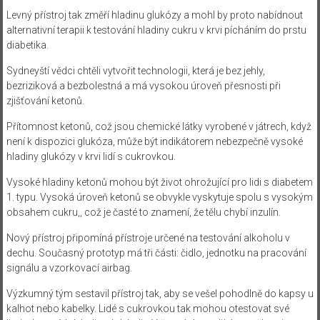
Levný přístroj tak změří hladinu glukózy a mohl by proto nabídnout
alternativní terapii k testování hladiny cukru v krvi pícháním do prstu
diabetika.
Sydneyští vědci chtěli vytvořit technologii, která je bez jehly,
bezriziková a bezbolestná a má vysokou úroveň přesnosti při
zjišťování ketonů.
Přítomnost ketonů, což jsou chemické látky vyrobené v játrech, když
není k dispozici glukóza, může být indikátorem nebezpečně vysoké
hladiny glukózy v krvi lidí s cukrovkou.
Vysoké hladiny ketonů mohou být život ohrožující pro lidi s diabetem
1. typu. Vysoká úroveň ketonů se obvykle vyskytuje spolu s vysokým
obsahem cukru,, což je časté to znamení, že tělu chybí inzulín.
Nový přístroj připomíná přístroje určené na testování alkoholu v
dechu. Současný prototyp má tři části: čidlo, jednotku na pracování
signálu a vzorkovací airbag.
Výzkumný tým sestavil přístroj tak, aby se vešel pohodlně do kapsy u
kalhot nebo kabelky. Lidé s cukrovkou tak mohou otestovat své