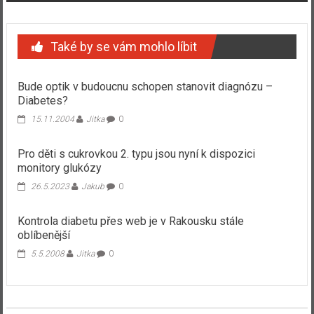
Také by se vám mohlo líbit
Bude optik v budoucnu schopen stanovit diagnózu –
Diabetes?
15.11.2004
Jitka
0
Pro děti s cukrovkou 2. typu jsou nyní k dispozici
monitory glukózy
26.5.2023
Jakub
0
Kontrola diabetu přes web je v Rakousku stále
oblíbenější
5.5.2008
Jitka
0