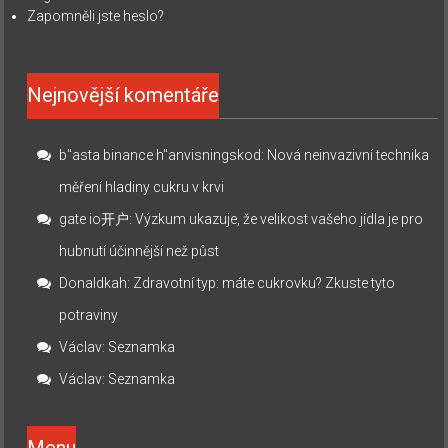
Zapomněli jste heslo?
Nejnovější komentáře
b"asta binance h"anvisningskod
:
Nová neinvazivní technika
měření hladiny cukru v krvi
gate io开户
:
Výzkum ukazuje, že velikost vašeho jídla je pro
hubnutí účinnější než půst
Donaldkah
:
Zdravotní typ: máte cukrovku? Zkuste tyto
potraviny
Václav
:
Seznamka
Václav
:
Seznamka
Menu