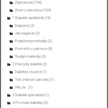
Zajímavosti
(134)
Život s cukrovkou
(154)
1 Diabetik začátečník
(19)
Diapojmy
(2)
Jak reagovat
(3)
Podpůrné prostředky
(2)
První info o cukrovce
(9)
Studijní materiály
(3)
2 Pokročilý diabetik
(3)
Diabetes v kostce
(1)
Test znalostí cukrovky
(1)
Víte, že…
(1)
3 Diabetik specialista
(1)
4 Pro malé diabetiky
(6)