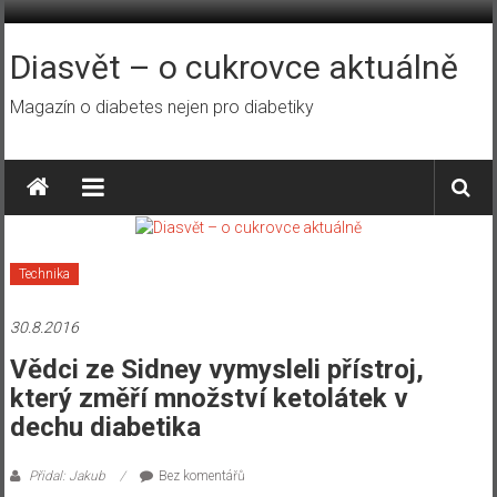
Přeskočit
na
obsah
Diasvět – o cukrovce aktuálně
Magazín o diabetes nejen pro diabetiky
Technika
30.8.2016
Vědci ze Sidney vymysleli přístroj,
který změří množství ketolátek v
dechu diabetika
Přidal: Jakub
Bez komentářů