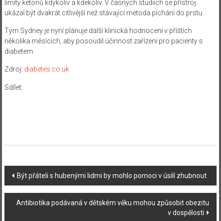
limity ketonů kdykoliv a kdekoliv. V časných studiích se přístroj
ukázal být dvakrát citlivější než stávající metoda píchání do prstu.
Tým Sydney je nyní plánuje další klinická hodnocení v příštích
několika měsících, aby posoudil účinnost zařízení pro pacienty s
diabetem.
Zdroj:
diabetes.co.uk
Sdílet:
Navigace
Být přáteli s hubenými lidmi by mohlo pomoci v úsilí zhubnout
příspěvku
Antibiotika podávaná v dětském věku mohou způsobit obezitu
v dospělosti