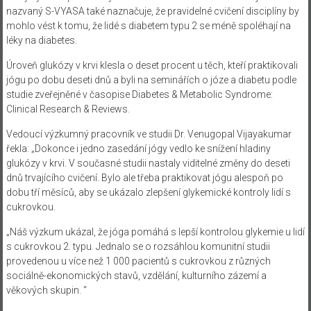
nazvaný S-VYASA také naznačuje, že pravidelné cvičení disciplíny by
mohlo vést k tomu, že lidé s diabetem typu 2 se méně spoléhají na
léky na diabetes.
Úroveň glukózy v krvi klesla o deset procent u těch, kteří praktikovali
jógu po dobu deseti dnů a byli na seminářích o józe a diabetu podle
studie zveřejněné v časopise Diabetes & Metabolic Syndrome:
Clinical Research & Reviews.
Vedoucí výzkumný pracovník ve studii Dr. Venugopal Vijayakumar
řekla: „Dokonce i jedno zasedání jógy vedlo ke snížení hladiny
glukózy v krvi. V současné studii nastaly viditelné změny do deseti
dnů trvajícího cvičení. Bylo ale třeba praktikovat jógu alespoň po
dobu tří měsíců, aby se ukázalo zlepšení glykemické kontroly lidí s
cukrovkou.
„Náš výzkum ukázal, že jóga pomáhá s lepší kontrolou glykemie u lidí
s cukrovkou 2. typu. Jednalo se o rozsáhlou komunitní studii
provedenou u více než 1 000 pacientů s cukrovkou z různých
sociálně-ekonomických stavů, vzdělání, kulturního zázemí a
věkových skupin. “