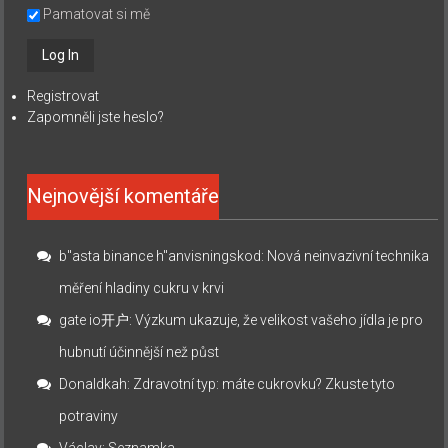
Pamatovat si mě
Registrovat
Zapomněli jste heslo?
Nejnovější komentáře
b"asta binance h"anvisningskod
:
Nová neinvazivní technika
měření hladiny cukru v krvi
gate io开户
:
Výzkum ukazuje, že velikost vašeho jídla je pro
hubnutí účinnější než půst
Donaldkah
:
Zdravotní typ: máte cukrovku? Zkuste tyto
potraviny
Václav
:
Seznamka