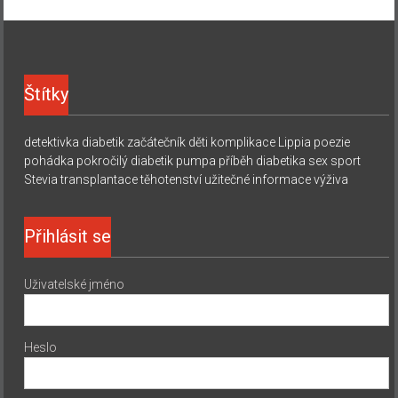
Štítky
detektivka
diabetik začátečník
děti
komplikace
Lippia
poezie
pohádka
pokročilý diabetik
pumpa
příběh diabetika
sex
sport
Stevia
transplantace
těhotenství
užitečné informace
výživa
Přihlásit se
Uživatelské jméno
Heslo