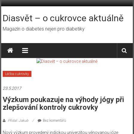
Přeskočit
na
obsah
Diasvět – o cukrovce aktuálně
Magazín o diabetes nejen pro diabetiky
Léčba cukrovky
23.5.2017
Výzkum poukazuje na výhody jógy při
zlepšování kontroly cukrovky
Přidal: Jakub
Bez komentářů
Nový výzkum provedený indickou univerzitou věnovanou józe