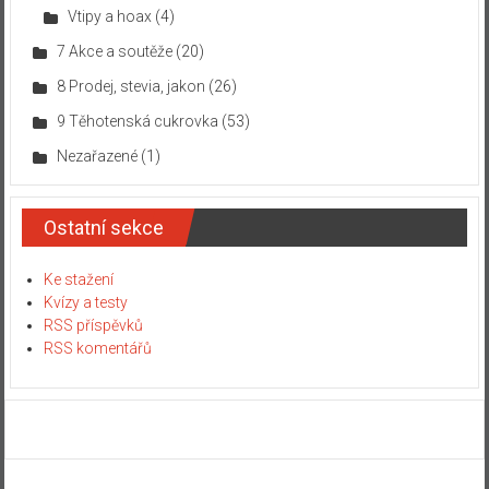
Vtipy a hoax
(4)
7 Akce a soutěže
(20)
8 Prodej, stevia, jakon
(26)
9 Těhotenská cukrovka
(53)
Nezařazené
(1)
Ostatní sekce
Ke stažení
Kvízy a testy
RSS příspěvků
RSS komentářů