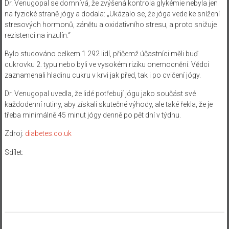
Dr. Venugopal se domnívá, že zvýšená kontrola glykémie nebyla jen
na fyzické straně jógy a dodala: „Ukázalo se, že jóga vede ke snížení
stresových hormonů, zánětu a oxidativního stresu, a proto snižuje
rezistenci na inzulín.“
Bylo studováno celkem 1 292 lidí, přičemž účastníci měli buď
cukrovku 2. typu nebo byli ve vysokém riziku onemocnění. Vědci
zaznamenali hladinu cukru v krvi jak před, tak i po cvičení jógy.
Dr. Venugopal uvedla, že lidé potřebují jógu jako součást své
každodenní rutiny, aby získali skutečné výhody, ale také řekla, že je
třeba minimálně 45 minut jógy denně po pět dní v týdnu.
Zdroj:
diabetes.co.uk
Sdílet: