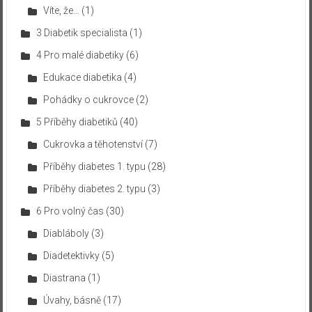
Víte, že…
(1)
3 Diabetik specialista
(1)
4 Pro malé diabetiky
(6)
Edukace diabetika
(4)
Pohádky o cukrovce
(2)
5 Příběhy diabetiků
(40)
Cukrovka a těhotenství
(7)
Příběhy diabetes 1. typu
(28)
Příběhy diabetes 2. typu
(3)
6 Pro volný čas
(30)
Diabláboly
(3)
Diadetektivky
(5)
Diastrana
(1)
Úvahy, básně
(17)