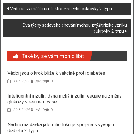
Navigace
Vědci se zaměřili na efektivnější léčbu cukrovky 2. typu
příspěvku
Dva týdny sedavého chování mohou zvýšit riziko vzniku
cukrovky 2. typu
Také by se vám mohlo líbit
Vědci jsou o krok blíže k vakcíně proti diabetes
14.6.2011
Jakub
0
Inteligentní inzulín: dynamický inzulín reaguje na změny
glukózy v reálném čase
20.8.2024
Jakub
0
Nadměrná dávka jaterního tuku je spojená s vývojem
diabetu 2. typu