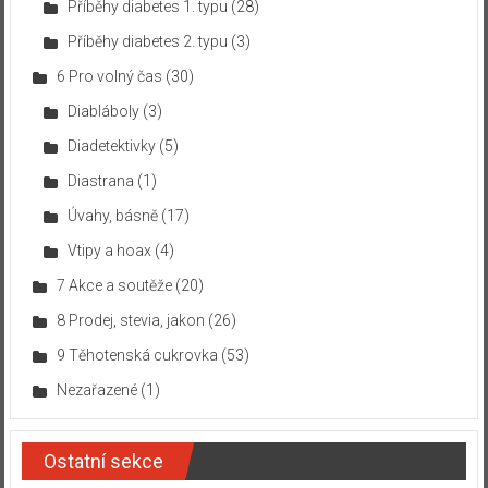
Příběhy diabetes 1. typu
(28)
Příběhy diabetes 2. typu
(3)
6 Pro volný čas
(30)
Diabláboly
(3)
Diadetektivky
(5)
Diastrana
(1)
Úvahy, básně
(17)
Vtipy a hoax
(4)
7 Akce a soutěže
(20)
8 Prodej, stevia, jakon
(26)
9 Těhotenská cukrovka
(53)
Nezařazené
(1)
Ostatní sekce