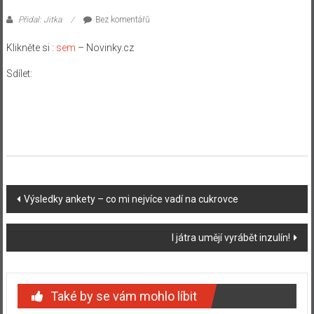
Přidal: Jitka
Bez komentářů
Klikněte si :
sem
– Novinky.cz
Sdílet:
Navigace
Výsledky ankety – co mi nejvíce vadí na cukrovce
příspěvku
I játra umějí vyrábět inzulín!
Také by se vám mohlo líbit