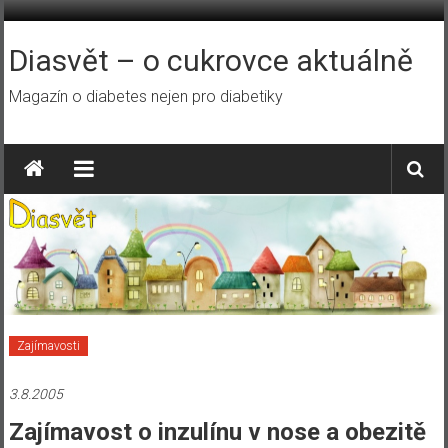
Přeskočit
na
obsah
Diasvět – o cukrovce aktuálně
Magazín o diabetes nejen pro diabetiky
Zajímavosti
3.8.2005
Zajímavost o inzulínu v nose a obezitě