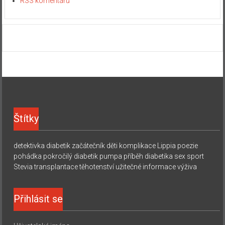
RSS komentářů
Štítky
detektivka
diabetik začátečník
děti
komplikace
Lippia
poezie
pohádka
pokročilý diabetik
pumpa
příběh diabetika
sex
sport
Stevia
transplantace
těhotenství
užitečné informace
výživa
Přihlásit se