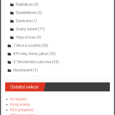
Diabláboly
(3)
Diadetektivky
(5)
Diastrana
(1)
Úvahy, básně
(17)
Vtipy a hoax
(4)
7 Akce a soutěže
(20)
8 Prodej, stevia, jakon
(26)
9 Těhotenská cukrovka
(53)
Nezařazené
(1)
Ostatní sekce
Ke stažení
Kvízy a testy
RSS příspěvků