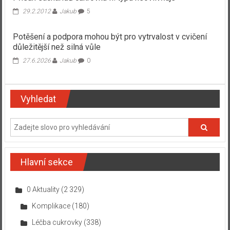
29.2.2012
Jakub
5
Potěšení a podpora mohou být pro vytrvalost v cvičení
důležitější než silná vůle
27.6.2026
Jakub
0
Vyhledat
Hlavní sekce
0 Aktuality
(2 329)
Komplikace
(180)
Léčba cukrovky
(338)