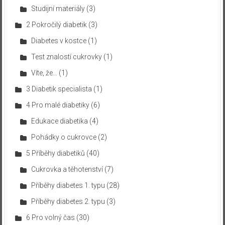
Studijní materiály
(3)
2 Pokročilý diabetik
(3)
Diabetes v kostce
(1)
Test znalostí cukrovky
(1)
Víte, že…
(1)
3 Diabetik specialista
(1)
4 Pro malé diabetiky
(6)
Edukace diabetika
(4)
Pohádky o cukrovce
(2)
5 Příběhy diabetiků
(40)
Cukrovka a těhotenství
(7)
Příběhy diabetes 1. typu
(28)
Příběhy diabetes 2. typu
(3)
6 Pro volný čas
(30)