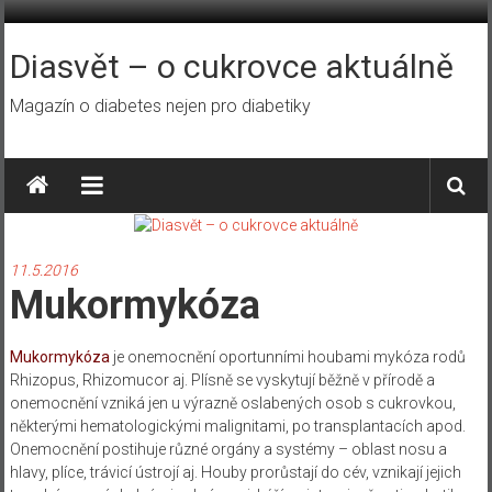
Přeskočit
na
obsah
Diasvět – o cukrovce aktuálně
Magazín o diabetes nejen pro diabetiky
11.5.2016
Mukormykóza
Mukormykóza
je onemocnění oportunními houbami mykóza rodů
Rhizopus, Rhizomucor aj. Plísně se vyskytují běžně v přírodě a
onemocnění vzniká jen u výrazně oslabených osob s cukrovkou,
některými hematologickými malignitami, po transplantacích apod.
Onemocnění postihuje různé orgány a systémy – oblast nosu a
hlavy, plíce, trávicí ústrojí aj. Houby prorůstají do cév, vznikají jejich