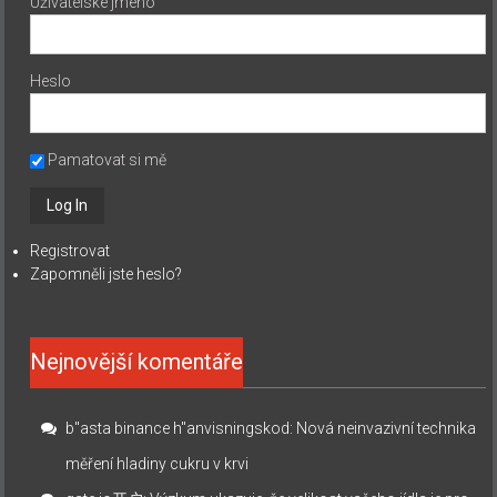
Uživatelské jméno
Heslo
Pamatovat si mě
Registrovat
Zapomněli jste heslo?
Nejnovější komentáře
b"asta binance h"anvisningskod
:
Nová neinvazivní technika
měření hladiny cukru v krvi