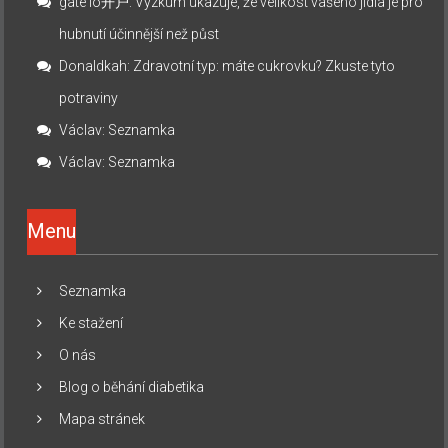
gate io开户
:
Výzkum ukazuje, že velikost vašeho jídla je pro
hubnutí účinnější než půst
Donaldkah
:
Zdravotní typ: máte cukrovku? Zkuste tyto
potraviny
Václav
:
Seznamka
Václav
:
Seznamka
Menu
Seznamka
Ke stažení
O nás
Blog o běhání diabetika
Mapa stránek