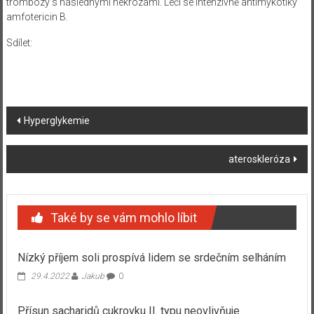
trombózy s následnými nekrózami. Léčí se intenzivně antimykotiky
amfotericin B.
Sdílet:
Navigace
Hyperglykemie
příspěvku
ateroskleróza
Také by se vám mohlo líbit
Nízký příjem soli prospívá lidem se srdečním selháním
29.4.2022
Jakub
0
Přísun sacharidů cukrovku II. typu neovlivňuje