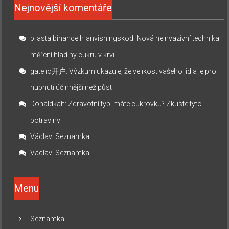
Nejnovější komentáře
b"asta binance h"anvisningskod
:
Nová neinvazivní technika
měření hladiny cukru v krvi
gate io开户
:
Výzkum ukazuje, že velikost vašeho jídla je pro
hubnutí účinnější než půst
Donaldkah
:
Zdravotní typ: máte cukrovku? Zkuste tyto
potraviny
Václav
:
Seznamka
Václav
:
Seznamka
Menu
Seznamka