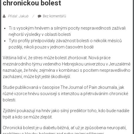
chronickou bolest
Přidal: Jakub
Bez komentářů
Ti s vysokým hněvem a silnými pocity nespravedlnosti zažívali
nejhorší výsledky v oblasti bolesti
Tyto profily předpovídaly závažnost bolesti o několik měsíců
později, nikoli pouze v jednom časovém bodě
Většina lidí ví, že stres může bolest zhoršovat. Nová práce
mezinárodního týmu vedeného Hebrejskou univerzitou v Jeruzalémě
naznačuje, že hněv, zejména v kombinaci s pocitem nespravedlivého
zacházení, může být ještě škodlivější.
Studie publikovaná v časopise The Journal of Pain zkoumala, jak
různé vzorce hněvu souvisejí s intenzitou a přetrváváním chronické
bolesti.
Zjištění poukazují na hněv jako silný prediktor toho, kdo bude nadále
trpět a kdo se může zlepšit.
Chronická bolest je u diabetu běžná, ať už je způsobena neuropatií,