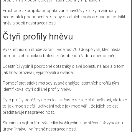
problémy s klouby, bolestmi zad nebo jinými příčinami.
Frustrace z komplikací, opakované návštěvy kliniky a vnímaný
nedostatek pochopení ze strany ostatních mohou snadno podnítit
hněv a pocit nespravedlnosti.
Čtyři profily hněvu
Výzkumníci do studie zařadili více než 700 dospělých, kteří hledali
pomoc s chronickou bolestí způsobenou řadou onemocnění.
Účastníci vyplnili podrobné dotazníky o své bolesti, náladě a o tom,
jak hněv prožívali, vyjadřovali a ovládali.
Pomocí statistické metody zvané analýza latentních profilů tým
identifikoval čtyři odlišné profily hněvu.
Tyto profily odrážely nejen to, jak často se lidé cítili naštvaní, ale také
to, jak moc se cítili ukřivděni nebo jak moc věřili, že jejich bolest
představuje nespravedlnost.
Skupinu s nejhoršími výsledky tvořili jedinci se střední až vysokou
úrovní hněvu i vnímané nespravedlnosti.