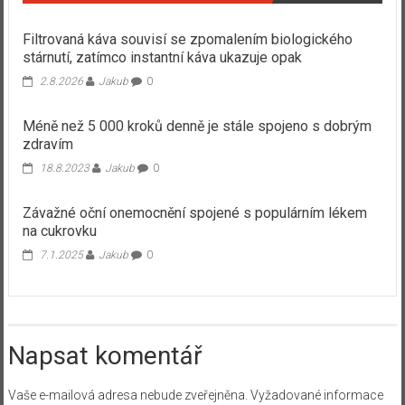
Filtrovaná káva souvisí se zpomalením biologického
stárnutí, zatímco instantní káva ukazuje opak
2.8.2026
Jakub
0
Méně než 5 000 kroků denně je stále spojeno s dobrým
zdravím
18.8.2023
Jakub
0
Závažné oční onemocnění spojené s populárním lékem
na cukrovku
7.1.2025
Jakub
0
Napsat komentář
Vaše e-mailová adresa nebude zveřejněna.
Vyžadované informace