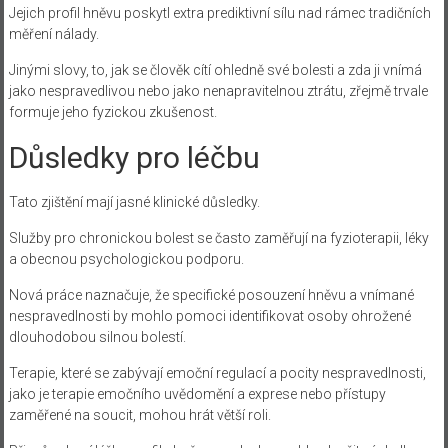
Jejich profil hněvu poskytl extra prediktivní sílu nad rámec tradičních
měření nálady.
Jinými slovy, to, jak se člověk cítí ohledně své bolesti a zda ji vnímá
jako nespravedlivou nebo jako nenapravitelnou ztrátu, zřejmě trvale
formuje jeho fyzickou zkušenost.
Důsledky pro léčbu
Tato zjištění mají jasné klinické důsledky.
Služby pro chronickou bolest se často zaměřují na fyzioterapii, léky
a obecnou psychologickou podporu.
Nová práce naznačuje, že specifické posouzení hněvu a vnímané
nespravedlnosti by mohlo pomoci identifikovat osoby ohrožené
dlouhodobou silnou bolestí.
Terapie, které se zabývají emoční regulací a pocity nespravedlnosti,
jako je terapie emočního uvědomění a exprese nebo přístupy
zaměřené na soucit, mohou hrát větší roli.