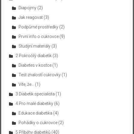
Diapojmy
(2)
Jak reagovat
(3)
Podpůrné prostředky
(2)
První info o cukrovce
(9)
Studijní materiály
(3)
2 Pokročilý diabetik
(3)
Diabetes v kostce
(1)
Test znalostí cukrovky
(1)
Víte, že…
(1)
3 Diabetik specialista
(1)
4 Pro malé diabetiky
(6)
Edukace diabetika
(4)
Pohádky o cukrovce
(2)
5 Příběhy diabetiků
(40)