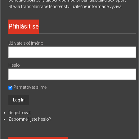
pohádka
pokročilý diabetik
pumpa
příběh diabetika
sex
sport
Stevia
transplantace
těhotenství
užitečné informace
výživa
Přihlásit se
Uživatelské jméno
Heslo
Pamatovat si mě
Registrovat
Zapomněli jste heslo?