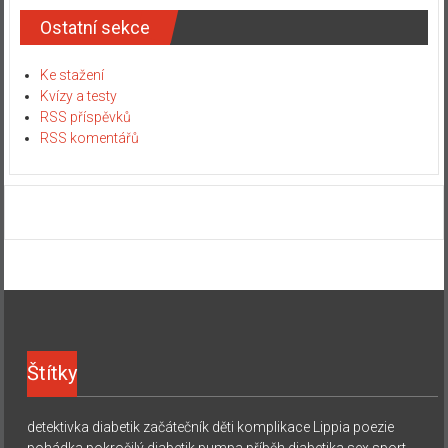
Ostatní sekce
Ke stažení
Kvízy a testy
RSS příspěvků
RSS komentářů
Štítky
detektivka
diabetik začátečník
děti
komplikace
Lippia
poezie