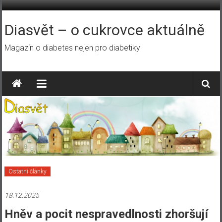
Přeskočit
na
obsah
Diasvět – o cukrovce aktuálně
Magazín o diabetes nejen pro diabetiky
Ostatní články
18.12.2025
Hněv a pocit nespravedlnosti zhoršují