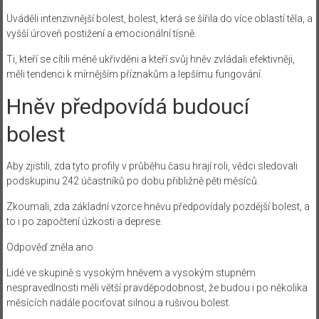
Uváděli intenzivnější bolest, bolest, která se šířila do více oblastí těla, a
vyšší úroveň postižení a emocionální tísně.
Ti, kteří se cítili méně ukřivděni a kteří svůj hněv zvládali efektivněji,
měli tendenci k mírnějším příznakům a lepšímu fungování.
Hněv předpovídá budoucí
bolest
Aby zjistili, zda tyto profily v průběhu času hrají roli, vědci sledovali
podskupinu 242 účastníků po dobu přibližně pěti měsíců.
Zkoumali, zda základní vzorce hněvu předpovídaly pozdější bolest, a
to i po započtení úzkosti a deprese.
Odpověď zněla ano.
Lidé ve skupině s vysokým hněvem a vysokým stupněm
nespravedlnosti měli větší pravděpodobnost, že budou i po několika
měsících nadále pociťovat silnou a rušivou bolest.