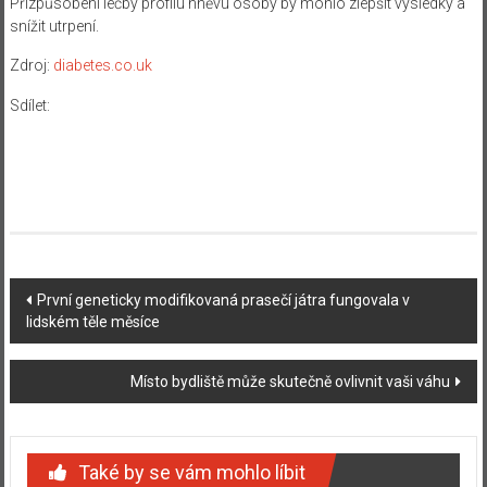
Přizpůsobení léčby profilu hněvu osoby by mohlo zlepšit výsledky a
snížit utrpení.
Zdroj:
diabetes.co.uk
Sdílet:
Navigace
První geneticky modifikovaná prasečí játra fungovala v
lidském těle měsíce
příspěvku
Místo bydliště může skutečně ovlivnit vaši váhu
Také by se vám mohlo líbit