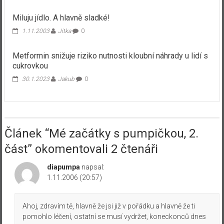
Miluju jídlo. A hlavně sladké!
1.11.2003
Jitka
0
Metformin snižuje riziko nutnosti kloubní náhrady u lidí s
cukrovkou
30.1.2023
Jakub
0
Článek “
Mé začátky s pumpičkou, 2.
část
” okomentovali 2 čtenáři
diapumpa
napsal:
1.11.2006 (20:57)
Ahoj, zdravím tě, hlavně že jsi již v pořádku a hlavně že ti
pomohlo léčení, ostatní se musí vydržet, koneckonců dnes