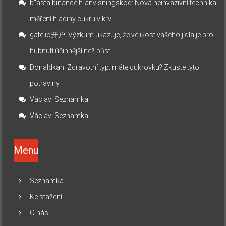
b"asta binance h"anvisningskod
:
Nová neinvazivní technika
měření hladiny cukru v krvi
gate io开户
:
Výzkum ukazuje, že velikost vašeho jídla je pro
hubnutí účinnější než půst
Donaldkah
:
Zdravotní typ: máte cukrovku? Zkuste tyto
potraviny
Václav
:
Seznamka
Václav
:
Seznamka
Menu
Seznamka
Ke stažení
O nás