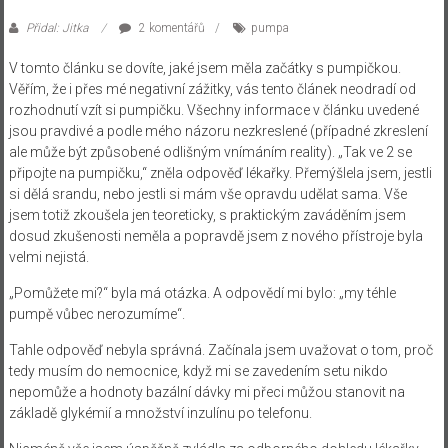
Přidal: Jitka
2 komentářů
pumpa
V tomto článku se dovíte, jaké jsem měla začátky s pumpičkou.
Věřím, že i přes mé negativní zážitky, vás tento článek neodradí od
rozhodnutí vzít si pumpičku. Všechny informace v článku uvedené
jsou pravdivé a podle mého názoru nezkreslené (případné zkreslení
ale může být způsobené odlišným vnímáním reality).
„Tak ve 2 se
připojte na pumpičku,“ zněla odpověď lékařky. Přemýšlela jsem, jestli
si dělá srandu, nebo jestli si mám vše opravdu udělat sama. Vše
jsem totiž zkoušela jen teoreticky, s praktickým zaváděním jsem
dosud zkušenosti neměla a popravdě jsem z nového přístroje byla
velmi nejistá.
„Pomůžete mi?“ byla má otázka. A odpovědí mi bylo: „my téhle
pumpě vůbec nerozumíme“.
Tahle odpověď nebyla správná. Začínala jsem uvažovat o tom, proč
tedy musím do nemocnice, když mi se zavedením setu nikdo
nepomůže a hodnoty bazální dávky mi přeci můžou stanovit na
základě glykémií a množství inzulínu po telefonu.