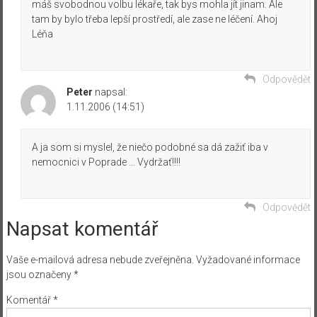
máš svobodnou volbu lékaře, tak bys mohla jít jinam. Ale
tam by bylo třeba lepší prostředí, ale zase ne léčení. Ahoj
Léňa
Odpovědět
Peter
napsal:
1.11.2006 (14:51)
A ja som si myslel, že niečo podobné sa dá zažiť iba v
nemocnici v Poprade … Vydržať!!!!
Odpovědět
Napsat komentář
Vaše e-mailová adresa nebude zveřejněna.
Vyžadované informace
jsou označeny
*
Komentář
*