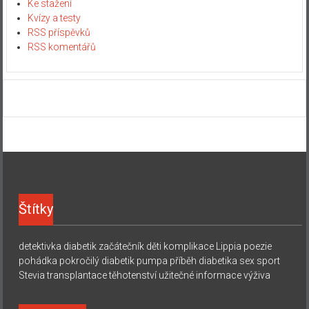
Ke stažení
Kvízy a testy
RSS příspěvků
RSS komentářů
Štítky
detektivka
diabetik začátečník
děti
komplikace
Lippia
poezie
pohádka
pokročilý diabetik
pumpa
příběh diabetika
sex
sport
Stevia
transplantace
těhotenství
užitečné informace
výživa