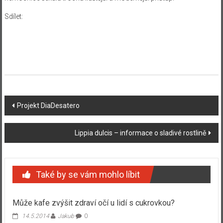
Sdílet:
Navigace
Projekt DiaDesatero
příspěvku
Lippia dulcis – informace o sladivé rostlině
Také by se vám mohlo líbit
Může kafe zvýšit zdraví očí u lidí s cukrovkou?
14.5.2014
Jakub
0