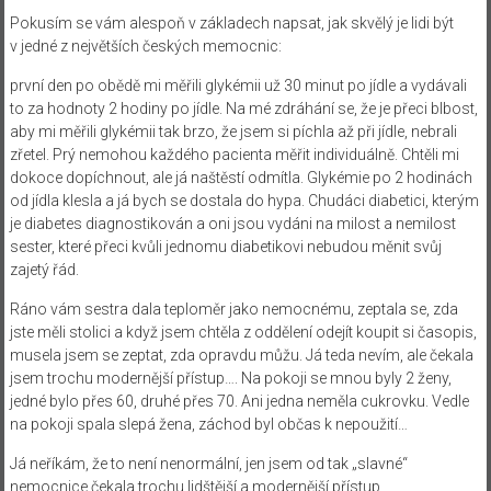
Pokusím se vám alespoň v základech napsat, jak skvělý je lidi být
v jedné z největších českých memocnic:
první den po obědě mi měřili glykémii už 30 minut po jídle a vydávali
to za hodnoty 2 hodiny po jídle. Na mé zdráhání se, že je přeci blbost,
aby mi měřili glykémii tak brzo, že jsem si píchla až při jídle, nebrali
zřetel. Prý nemohou každého pacienta měřit individuálně. Chtěli mi
dokoce dopíchnout, ale já naštěstí odmítla. Glykémie po 2 hodinách
od jídla klesla a já bych se dostala do hypa. Chudáci diabetici, kterým
je diabetes diagnostikován a oni jsou vydáni na milost a nemilost
sester, které přeci kvůli jednomu diabetikovi nebudou měnit svůj
zajetý řád.
Ráno vám sestra dala teploměr jako nemocnému, zeptala se, zda
jste měli stolici a když jsem chtěla z oddělení odejít koupit si časopis,
musela jsem se zeptat, zda opravdu můžu. Já teda nevím, ale čekala
jsem trochu modernější přístup…. Na pokoji se mnou byly 2 ženy,
jedné bylo přes 60, druhé přes 70. Ani jedna neměla cukrovku. Vedle
na pokoji spala slepá žena, záchod byl občas k nepoužití…
Já neříkám, že to není nenormální, jen jsem od tak „slavné“
nemocnice čekala trochu lidštější a modernější přístup.