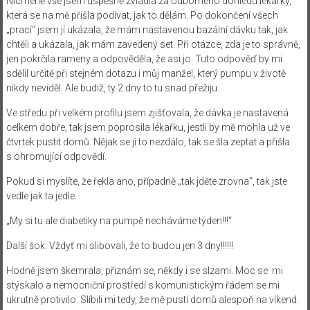
Nicméně vše jsem úspěšně zvládla za odborného dohledu lékařky,
která se na mě přišla podívat, jak to dělám. Po dokončení všech
„prací“ jsem jí ukázala, že mám nastavenou bazální dávku tak, jak
chtěli a ukázala, jak mám zavedený set. Při otázce, zda je to správně,
jen pokrčila rameny a odpověděla, že asi jo. Tuto odpověď by mi
sdělil určitě při stejném dotazu i můj manžel, který pumpu v životě
nikdy neviděl. Ale budiž, ty 2 dny to tu snad přežiju.
Ve středu při velkém profilu jsem zjišťovala, že dávka je nastavená
celkem dobře, tak jsem poprosila lékařku, jestli by mě mohla už ve
čtvrtek pustit domů. Nějak se jí to nezdálo, tak se šla zeptat a přišla
s ohromující odpovědí.
Pokud si myslíte, že řekla ano, případně „tak jděte zrovna“, tak jste
vedle jak ta jedle.
„My si tu ale diabetiky na pumpě necháváme týden!!!“
Další šok. Vždyť mi slibovali, že to budou jen 3 dny!!!!!!
Hodně jsem škemrala, přiznám se, někdy i se slzami. Moc se mi
stýskalo a nemocniční prostředí s komunistickým řádem se mi
ukrutně protivilo. Slíbili mi tedy, že mě pustí domů alespoň na víkend.