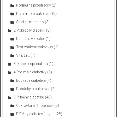
Podpůrné prostředky
(2)
První info o cukrovce
(9)
Studijní materiály
(3)
2 Pokročilý diabetik
(3)
Diabetes v kostce
(1)
Test znalostí cukrovky
(1)
Víte, že…
(1)
3 Diabetik specialista
(1)
4 Pro malé diabetiky
(6)
Edukace diabetika
(4)
Pohádky o cukrovce
(2)
5 Příběhy diabetiků
(40)
Cukrovka a těhotenství
(7)
Příběhy diabetes 1. typu
(28)