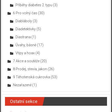
Příběhy diabetes 2. typu
(3)
6 Pro volný čas
(30)
Diabláboly
(3)
Diadetektivky
(5)
Diastrana
(1)
Úvahy, básně
(17)
Vtipy a hoax
(4)
7 Akce a soutěže
(20)
8 Prodej, stevia, jakon
(26)
9 Těhotenská cukrovka
(53)
Nezařazené
(1)
Ostatní sekce