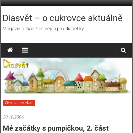
Přeskočit
na
obsah
Diasvět – o cukrovce aktuálně
Magazín o diabetes nejen pro diabetiky
Život s cukrovkou
30.10.2006
Mé začátky s pumpičkou, 2. část