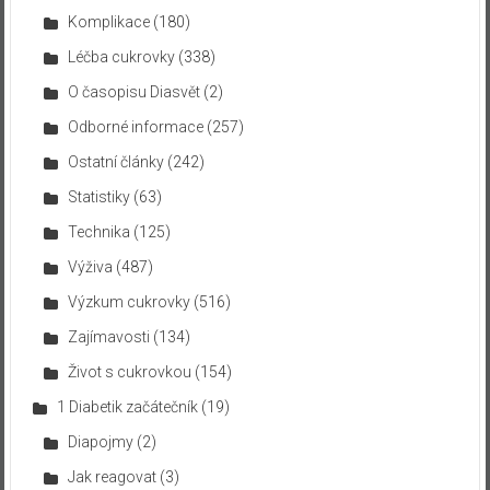
Komplikace
(180)
Léčba cukrovky
(338)
O časopisu Diasvět
(2)
Odborné informace
(257)
Ostatní články
(242)
Statistiky
(63)
Technika
(125)
Výživa
(487)
Výzkum cukrovky
(516)
Zajímavosti
(134)
Život s cukrovkou
(154)
1 Diabetik začátečník
(19)
Diapojmy
(2)
Jak reagovat
(3)