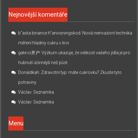
Nejnovější komentáře
b"asta binance h"anvisningskod
:
Nová neinvazivní technika
měření hladiny cukru v krvi
gate io开户
:
Výzkum ukazuje, že velikost vašeho jídla je pro
hubnutí účinnější než půst
Donaldkah
:
Zdravotní typ: máte cukrovku? Zkuste tyto
potraviny
Václav
:
Seznamka
Václav
:
Seznamka
Menu