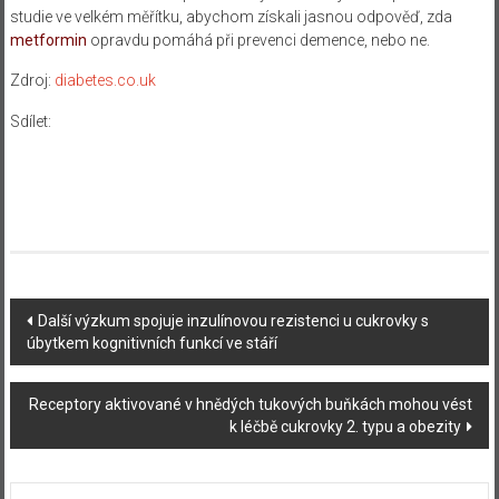
studie ve velkém měřítku, abychom získali jasnou odpověď, zda
metformin
opravdu pomáhá při prevenci demence, nebo ne.
Zdroj:
diabetes.co.uk
Sdílet:
Navigace
Další výzkum spojuje inzulínovou rezistenci u cukrovky s
úbytkem kognitivních funkcí ve stáří
příspěvku
Receptory aktivované v hnědých tukových buňkách mohou vést
k léčbě cukrovky 2. typu a obezity