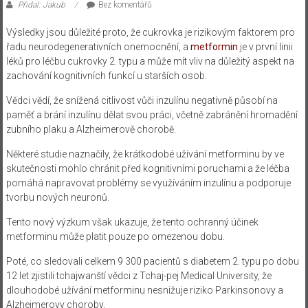
Přidal: Jakub
Bez komentářů
Výsledky jsou důležité proto, že cukrovka je rizikovým faktorem pro
řadu neurodegenerativních onemocnění, a
metformin
je v první linii
léků pro léčbu cukrovky 2. typu a může mít vliv na důležitý aspekt na
zachování kognitivních funkcí u starších osob.
Vědci vědí, že snížená citlivost vůči inzulínu negativně působí na
paměť a brání inzulínu dělat svou práci, včetně zabránění hromadění
zubního plaku a Alzheimerově chorobě.
Některé studie naznačily, že krátkodobé užívání metforminu by ve
skutečnosti mohlo chránit před kognitivními poruchami a že léčba
pomáhá napravovat problémy se využíváním inzulínu a podporuje
tvorbu nových neuronů.
Tento nový výzkum však ukazuje, že tento ochranný účinek
metforminu může platit pouze po omezenou dobu.
Poté, co sledovali celkem 9 300 pacientů s diabetem 2. typu po dobu
12 let zjistili tchajwanští vědci z Tchaj-pej Medical University, že
dlouhodobé užívání metforminu nesnižuje riziko Parkinsonovy a
Alzheimerovy choroby.