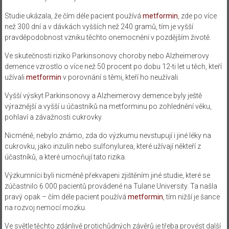
Studie ukázala, že čím déle pacient používá
metformin
, zde po více
než 300 dní a v dávkách vyšších než 240 gramů, tím je vyšší
pravděpodobnost vzniku těchto onemocnění v pozdějším životě.
Ve skutečnosti riziko Parkinsonovy choroby nebo Alzheimerovy
demence vzrostlo o více než 50 procent po dobu 12-ti let u těch, kteří
užívali
metformin
v porovnání s těmi, kteří ho neužívali.
Vyšší výskyt Parkinsonovy a Alzheimerovy demence byly ještě
výraznější a vyšší u účastníků na metforminu po zohlednění věku,
pohlaví a závažnosti cukrovky.
Nicméně, nebylo známo, zda do výzkumu nevstupují i jiné léky na
cukrovku, jako inzulín nebo sulfonylurea, které užívají někteří z
účastníků, a které umocňují tato rizika.
Výzkumníci byli nicméně překvapeni zjištěním jiné studie, které se
zúčastnilo 6 000 pacientů provádené na Tulane University. Ta našla
pravý opak – čím déle pacient používá
metformin
, tím nižší je šance
na rozvoj nemocí mozku.
Ve světle těchto zdánlivě protichůdných závěrů je třeba provést další