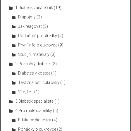
1 Diabetik začátečník
(19)
Diapojmy
(2)
Jak reagovat
(3)
Podpůrné prostředky
(2)
První info o cukrovce
(9)
Studijní materiály
(3)
2 Pokročilý diabetik
(3)
Diabetes v kostce
(1)
Test znalostí cukrovky
(1)
Víte, že…
(1)
3 Diabetik specialista
(1)
4 Pro malé diabetiky
(6)
Edukace diabetika
(4)
Pohádky o cukrovce
(2)