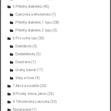
5 Příběhy diabetiků
(40)
Cukrovka a těhotenství
(7)
Příběhy diabetes 1. typu
(28)
Příběhy diabetes 2. typu
(3)
6 Pro volný čas
(30)
Diabláboly
(3)
Diadetektivky
(5)
Diastrana
(1)
Úvahy, básně
(17)
Vtipy a hoax
(4)
7 Akce a soutěže
(20)
8 Prodej, stevia, jakon
(26)
9 Těhotenská cukrovka
(53)
Nezařazené
(1)