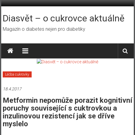
Přeskočit
na
obsah
Diasvět – o cukrovce aktuálně
Magazín o diabetes nejen pro diabetiky
Léčba cukrovky
18.4.2017
Metformin nepomůže porazit kognitivní
poruchy související s cuktrovkou a
inzulinovou rezistencí jak se dříve
myslelo