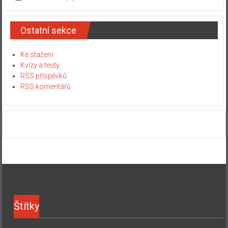
Ostatní sekce
Ke stažení
Kvízy a testy
RSS příspěvků
RSS komentářů
Štítky