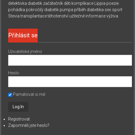
detektivka
diabetik začátečník
děti
komplikace
Lippia
poezie
pohádka
pokročilý diabetik
pumpa
příběh diabetika
sex
sport
Stevia
transplantace
těhotenství
užitečné informace
výživa
Přihlásit se
Uživatelské jméno
Heslo
Pamatovat si mě
Registrovat
Zapomněli jste heslo?