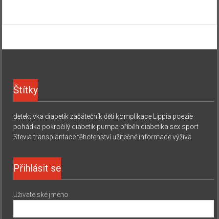
Štítky
detektivka
diabetik začátečník
děti
komplikace
Lippia
poezie
pohádka
pokročilý diabetik
pumpa
příběh diabetika
sex
sport
Stevia
transplantace
těhotenství
užitečné informace
výživa
Přihlásit se
Uživatelské jméno