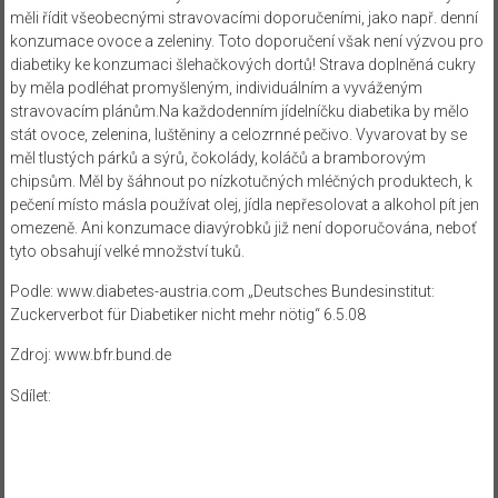
měli řídit všeobecnými stravovacími doporučeními, jako např. denní
konzumace ovoce a zeleniny. Toto doporučení však není výzvou pro
diabetiky ke konzumaci šlehačkových dortů! Strava doplněná cukry
by měla podléhat promyšleným, individuálním a vyváženým
stravovacím plánům.
Na každodenním jídelníčku diabetika by mělo
stát ovoce, zelenina, luštěniny a celozrnné pečivo. Vyvarovat by se
měl tlustých párků a sýrů, čokolády, koláčů a bramborovým
chipsům. Měl by šáhnout po nízkotučných mléčných produktech, k
pečení místo másla používat olej, jídla nepřesolovat a alkohol pít jen
omezeně. Ani konzumace diavýrobků již není doporučována, neboť
tyto obsahují velké množství tuků.
Podle: www.diabetes-austria.com „Deutsches Bundesinstitut:
Zuckerverbot für Diabetiker nicht mehr nötig“ 6.5.08
Zdroj: www.bfr.bund.de
Sdílet: