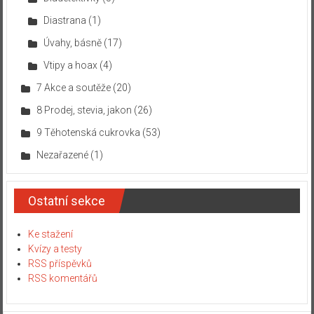
Diastrana
(1)
Úvahy, básně
(17)
Vtipy a hoax
(4)
7 Akce a soutěže
(20)
8 Prodej, stevia, jakon
(26)
9 Těhotenská cukrovka
(53)
Nezařazené
(1)
Ostatní sekce
Ke stažení
Kvízy a testy
RSS příspěvků
RSS komentářů