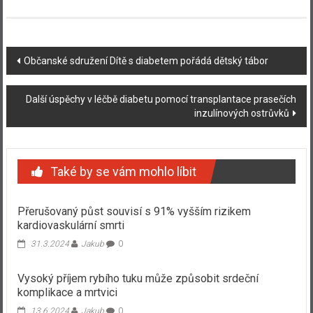
Navigace
Občanské sdružení Dítě s diabetem pořádá dětský tábor
příspěvku
Další úspěchy v léčbě diabetu pomocí transplantace prasečích
inzulínových ostrůvků
Také by se vám mohlo líbit
Přerušovaný půst souvisí s 91% vyšším rizikem
kardiovaskulární smrti
31.3.2024
Jakub
0
Vysoký příjem rybího tuku může způsobit srdeční
komplikace a mrtvici
13.6.2024
Jakub
0