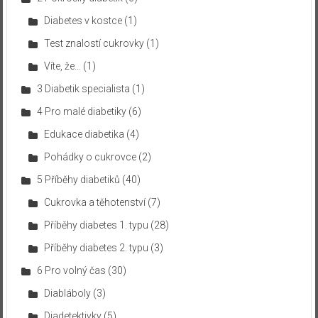
Diabetes v kostce
(1)
Test znalostí cukrovky
(1)
Víte, že…
(1)
3 Diabetik specialista
(1)
4 Pro malé diabetiky
(6)
Edukace diabetika
(4)
Pohádky o cukrovce
(2)
5 Příběhy diabetiků
(40)
Cukrovka a těhotenství
(7)
Příběhy diabetes 1. typu
(28)
Příběhy diabetes 2. typu
(3)
6 Pro volný čas
(30)
Diabláboly
(3)
Diadetektivky
(5)