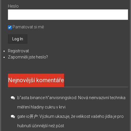
Heslo
Pamatovat si mě
Registrovat
Zapomněli jste heslo?
Nejnovější komentáře
b"asta binance h"anvisningskod
:
Nová neinvazivní technika
měření hladiny cukru v krvi
gate io开户
:
Výzkum ukazuje, že velikost vašeho jídla je pro
hubnutí účinnější než půst