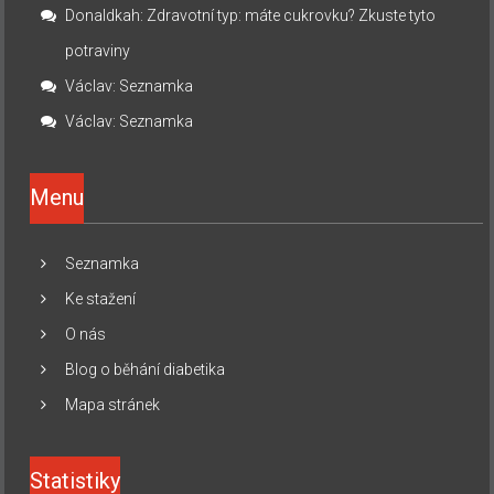
Donaldkah
:
Zdravotní typ: máte cukrovku? Zkuste tyto
potraviny
Václav
:
Seznamka
Václav
:
Seznamka
Menu
Seznamka
Ke stažení
O nás
Blog o běhání diabetika
Mapa stránek
Statistiky