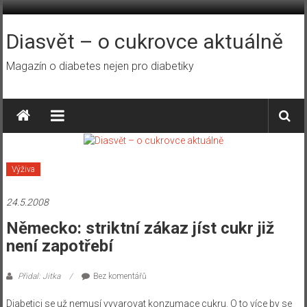
Přeskočit
na
obsah
Diasvět – o cukrovce aktuálně
Magazín o diabetes nejen pro diabetiky
Výživa
24.5.2008
Německo: striktní zákaz jíst cukr již
není zapotřebí
Přidal: Jitka
Bez komentářů
Diabetici se už nemusí vyvarovat konzumace cukru. O to více by se