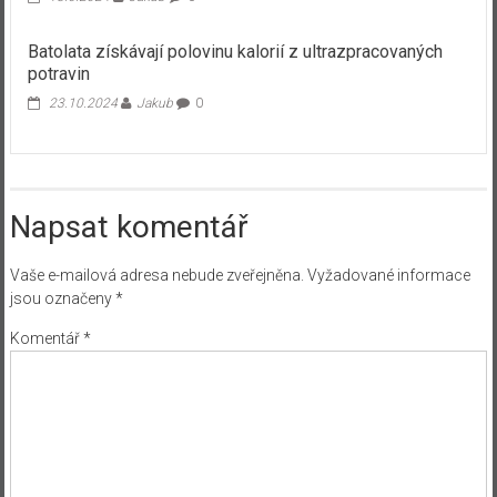
Batolata získávají polovinu kalorií z ultrazpracovaných
potravin
23.10.2024
Jakub
0
Napsat komentář
Vaše e-mailová adresa nebude zveřejněna.
Vyžadované informace
jsou označeny
*
Komentář
*