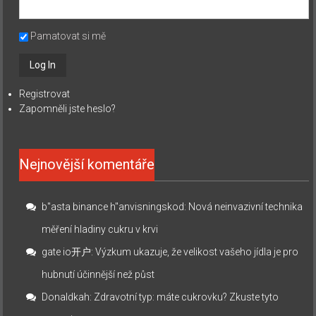
Pamatovat si mě
Registrovat
Zapomněli jste heslo?
Nejnovější komentáře
b"asta binance h"anvisningskod
:
Nová neinvazivní technika
měření hladiny cukru v krvi
gate io开户
:
Výzkum ukazuje, že velikost vašeho jídla je pro
hubnutí účinnější než půst
Donaldkah
:
Zdravotní typ: máte cukrovku? Zkuste tyto