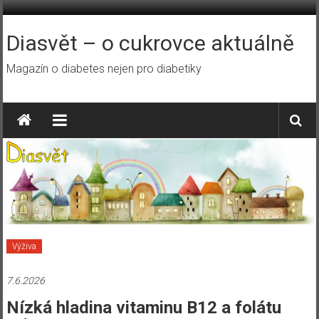
Přeskočit
na
obsah
Diasvět – o cukrovce aktuálně
Magazín o diabetes nejen pro diabetiky
Výživa
7.6.2026
Nízká hladina vitaminu B12 a folátu