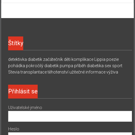
Štítky
detektivka
diabetik začátečník
děti
komplikace
Lippia
poezie
pohádka
pokročilý diabetik
pumpa
příběh diabetika
sex
sport
Stevia
transplantace
těhotenství
užitečné informace
výživa
Přihlásit se
Uživatelské jméno
Heslo