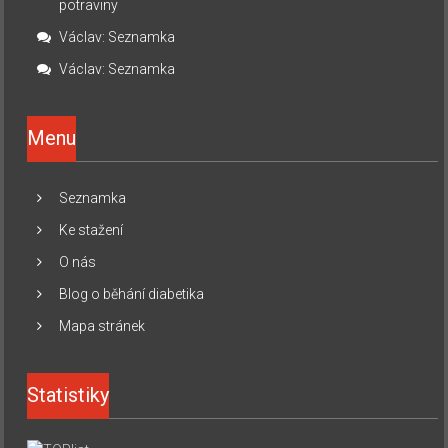
potraviny
Václav
:
Seznamka
Václav
:
Seznamka
Menu
Seznamka
Ke stažení
O nás
Blog o běhání diabetika
Mapa stránek
Statistiky