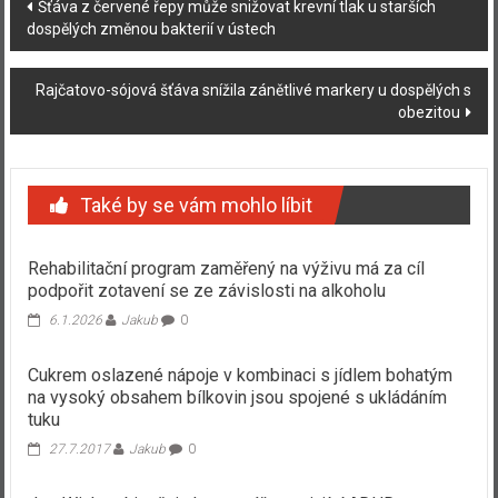
Navigace
Šťáva z červené řepy může snižovat krevní tlak u starších
dospělých změnou bakterií v ústech
příspěvku
Rajčatovo-sójová šťáva snížila zánětlivé markery u dospělých s
obezitou
Také by se vám mohlo líbit
Rehabilitační program zaměřený na výživu má za cíl
podpořit zotavení se ze závislosti na alkoholu
6.1.2026
Jakub
0
Cukrem oslazené nápoje v kombinaci s jídlem bohatým
na vysoký obsahem bílkovin jsou spojené s ukládáním
tuku
27.7.2017
Jakub
0