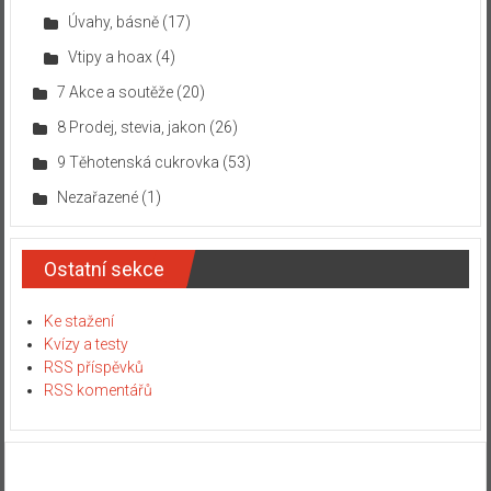
Úvahy, básně
(17)
Vtipy a hoax
(4)
7 Akce a soutěže
(20)
8 Prodej, stevia, jakon
(26)
9 Těhotenská cukrovka
(53)
Nezařazené
(1)
Ostatní sekce
Ke stažení
Kvízy a testy
RSS příspěvků
RSS komentářů