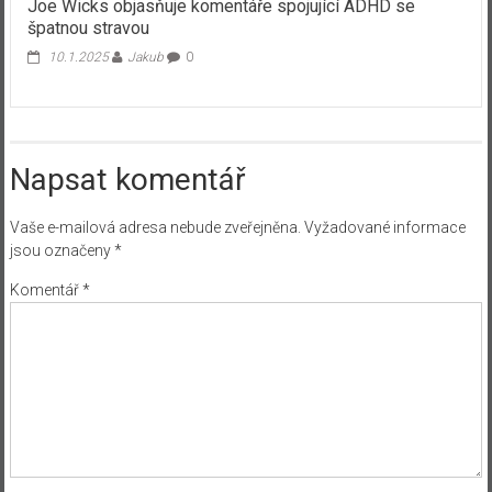
Joe Wicks objasňuje komentáře spojující ADHD se
špatnou stravou
10.1.2025
Jakub
0
Napsat komentář
Vaše e-mailová adresa nebude zveřejněna.
Vyžadované informace
jsou označeny
*
Komentář
*