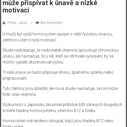
může přispívat k únavě a nízké
motivaci
Přidal: Jakub
Bez komentářů
U mužů byl vyšší homocystein spojen s větší fyzickou únavou,
zatímco u žen s nižší motivací.
Studie nedokazuje, že nedostatek vitaminů způsobuje chronickou
únavu, ale naznačuje, že u lidí, kteří se cítí trvale vyčerpaní, by se
mohlo vyplatit zkontrolovat výživu.
Trvalá únava se často připisuje stresu, špatnému spánku nebo
přepracování.
Tyto faktory jsou důležité, ale nová studie naznačuje, že roli může
hrát i stav vitaminů.
Výzkumníci v Japonsku zkoumali přibližně 600 zdravých dospělých
a měřili hladiny homocysteinu, vitaminu B12 a folátu.
Homocistein má tendenci stoupat, když jsou hladiny B12 nebo
folátu nízké.