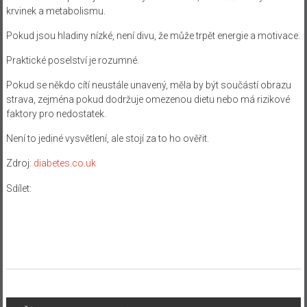
krvinek a metabolismu.
Pokud jsou hladiny nízké, není divu, že může trpět energie a motivace.
Praktické poselství je rozumné.
Pokud se někdo cítí neustále unavený, měla by být součástí obrazu
strava, zejména pokud dodržuje omezenou dietu nebo má rizikové
faktory pro nedostatek.
Není to jediné vysvětlení, ale stojí za to ho ověřit.
Zdroj:
diabetes.co.uk
Sdílet: