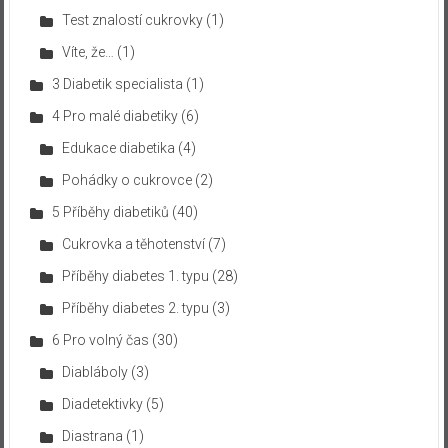
Test znalostí cukrovky
(1)
Víte, že…
(1)
3 Diabetik specialista
(1)
4 Pro malé diabetiky
(6)
Edukace diabetika
(4)
Pohádky o cukrovce
(2)
5 Příběhy diabetiků
(40)
Cukrovka a těhotenství
(7)
Příběhy diabetes 1. typu
(28)
Příběhy diabetes 2. typu
(3)
6 Pro volný čas
(30)
Diabláboly
(3)
Diadetektivky
(5)
Diastrana
(1)