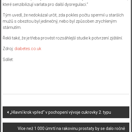
které senzibilizují varlata pro další dysregulaci.“
Tým uvedl, že nedokázal určit, zda pokles počtu spermií u starších
mužů s obezitou byl jedinečný, nebo byl způsoben zrychleným
stárnutím.
Řekli také, že je třeba provést rozsáhlejší studie k potvrzení zjištění.
Zdroj:
diabetes.co.uk
Sdílet:
Navigace
„Hlavní krok vpřed“ v pochopení vývoje cukrovky 2. typu
příspěvku
Více než 1 000 úmrtí na rakovinu prostaty by se dalo ročně