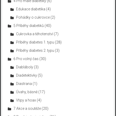
4 Pro malé diabetiky
(6)
Edukace diabetika
(4)
Pohádky o cukrovce
(2)
5 Příběhy diabetiků
(40)
Cukrovka a těhotenství
(7)
Příběhy diabetes 1. typu
(28)
Příběhy diabetes 2. typu
(3)
6 Pro volný čas
(30)
Diabláboly
(3)
Diadetektivky
(5)
Diastrana
(1)
Úvahy, básně
(17)
Vtipy a hoax
(4)
7 Akce a soutěže
(20)