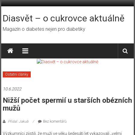
Přeskočit
na
obsah
Diasvět – o cukrovce aktuálně
Magazín o diabetes nejen pro diabetiky
Ostatní články
10.6.2022
Nižší počet spermií u starších obézních
mužů
Přidal: Jakub
Bez komentářů
Výzkumníci zjistili, že muži ve věku šedesáti let vykazovali „velmi