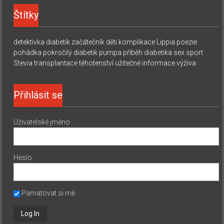
Štítky
detektivka
diabetik začátečník
děti
komplikace
Lippia
poezie
pohádka
pokročilý diabetik
pumpa
příběh diabetika
sex
sport
Stevia
transplantace
těhotenství
užitečné informace
výživa
Přihlásit se
Uživatelské jméno
Heslo
Pamatovat si mě