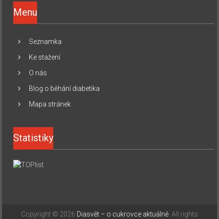
Menu
Seznamka
Ke stažení
O nás
Blog o běhání diabetika
Mapa stránek
Statistiky
Copyright © 2026
Diasvět – o cukrovce aktuálně
. All rights