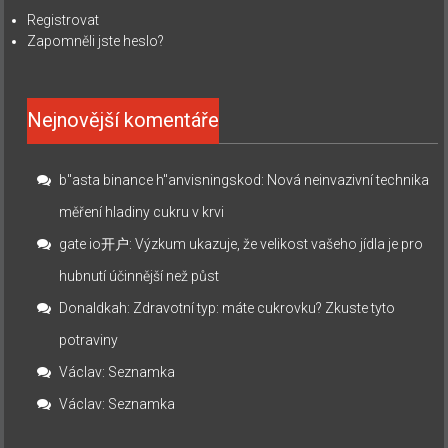
Registrovat
Zapomněli jste heslo?
Nejnovější komentáře
b"asta binance h"anvisningskod
:
Nová neinvazivní technika
měření hladiny cukru v krvi
gate io开户
:
Výzkum ukazuje, že velikost vašeho jídla je pro
hubnutí účinnější než půst
Donaldkah
:
Zdravotní typ: máte cukrovku? Zkuste tyto
potraviny
Václav
:
Seznamka
Václav
:
Seznamka