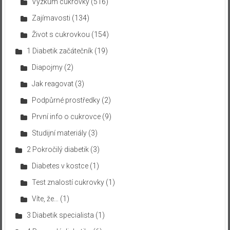
Výzkum cukrovky
(516)
Zajímavosti
(134)
Život s cukrovkou
(154)
1 Diabetik začátečník
(19)
Diapojmy
(2)
Jak reagovat
(3)
Podpůrné prostředky
(2)
První info o cukrovce
(9)
Studijní materiály
(3)
2 Pokročilý diabetik
(3)
Diabetes v kostce
(1)
Test znalostí cukrovky
(1)
Víte, že…
(1)
3 Diabetik specialista
(1)