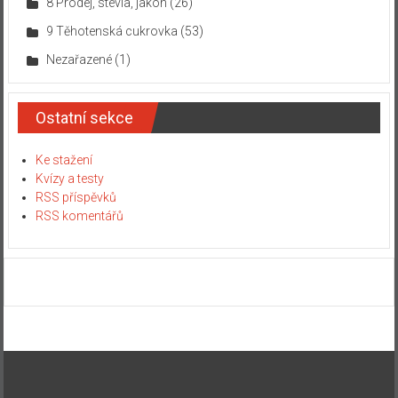
8 Prodej, stevia, jakon
(26)
9 Těhotenská cukrovka
(53)
Nezařazené
(1)
Ostatní sekce
Ke stažení
Kvízy a testy
RSS příspěvků
RSS komentářů