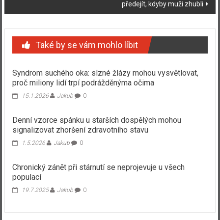
předejít, kdyby muži zhubli
Také by se vám mohlo líbit
Syndrom suchého oka: slzné žlázy mohou vysvětlovat,
proč miliony lidí trpí podrážděnýma očima
15.1.2026
Jakub
0
Denní vzorce spánku u starších dospělých mohou
signalizovat zhoršení zdravotního stavu
1.5.2026
Jakub
0
Chronický zánět při stárnutí se neprojevuje u všech
populací
19.7.2025
Jakub
0