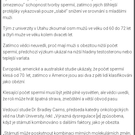
omezenou“ schopnost tvorby spermií, zatímco jejich štíhlejší
protějšky vykazovali pouze „slabé“ snížení ve srovnání s mladšími
muži.
Tým z univerzity v Utahu zkoumal osm mužů ve věku od 60 do 72 let
a čtyři muže ve věku kolem dvaceti let.
Zatímco vědci neuvedli, proč mají muži s obezitou nižší počet
spermií, předchozí výzkum ukázal na nižší hladiny testosteronu nebo
teplejší varlata.
Evropské, americké a australské studie ukázaly, že počet spermií
klesá od 70. let, zatímco v Americe jsou asi dva z pěti lidí klasifikováni
jako obézní.
Klesající počet spermií musí být ještě plně vysvětlen, ale vědci uvedli,
že roli může hrát špatná strava, znečištění a větší obvod pasu.
Vedoucí studie Dr. Bradley Cairns, předseda katedry onkologických
věd na Utah University, řekl: „Výrazná dysregulace [je] způsobena,
když je stárnutí kombinováno s dalšími faktory, jako je obezita.
„Stárnutí může poskytnout kombinaci mírných molekulárních změn,