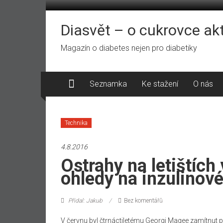
Přeskočit
na
obsah
Diasvět – o cukrovce ak
Magazín o diabetes nejen pro diabetiky
Seznamka
Ke stažení
O nás
Technika
4.8.2016
Ostrahy na letištích 
ohledy na inzulinov
Přidal: Jakub
Bez komentářů
V červnu byl čtrnáctiletému Georgi Magee zamítnut p