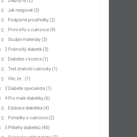
Diapojmy
(2)
Jak reagovat
(3)
Podpůrné prostředky
(2)
První info o cukrovce
(9)
Studijní materiály
(3)
2 Pokročilý diabetik
(3)
Diabetes v kostce
(1)
Test znalostí cukrovky
(1)
Víte, že…
(1)
3 Diabetik specialista
(1)
4 Pro malé diabetiky
(6)
Edukace diabetika
(4)
Pohádky o cukrovce
(2)
5 Příběhy diabetiků
(40)