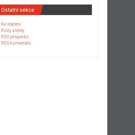
Ostatní sekce
Ke stažení
Kvízy a testy
RSS příspěvků
RSS komentářů