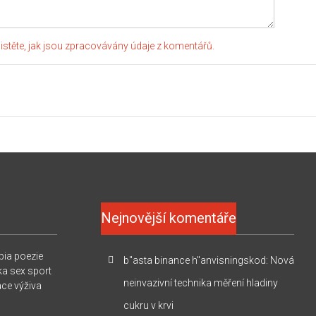
jistěte, jak jsou zpracovávány údaje z komentářů.
Nejnovější komentáře
pia
poezie
b"asta binance h"anvisningskod
:
Nová
ka
sex
sport
neinvazivní technika měření hladiny
ace
výživa
cukru v krvi