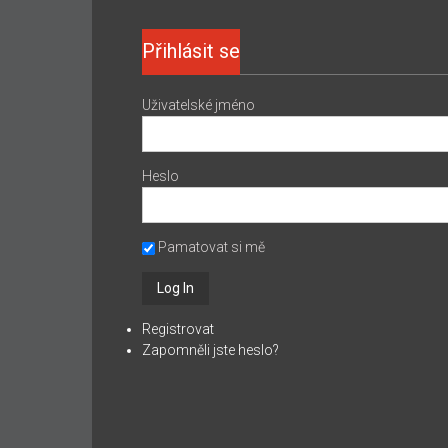
Přihlásit se
Uživatelské jméno
Heslo
Pamatovat si mě
Registrovat
Zapomněli jste heslo?