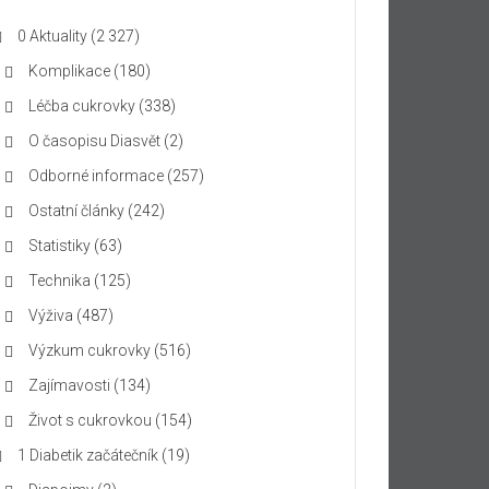
0 Aktuality
(2 327)
Komplikace
(180)
Léčba cukrovky
(338)
O časopisu Diasvět
(2)
Odborné informace
(257)
Ostatní články
(242)
Statistiky
(63)
Technika
(125)
Výživa
(487)
Výzkum cukrovky
(516)
Zajímavosti
(134)
Život s cukrovkou
(154)
1 Diabetik začátečník
(19)