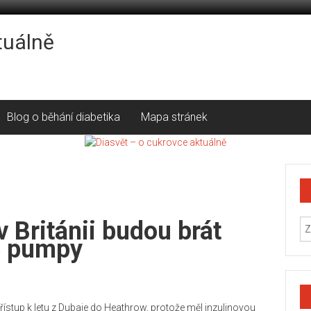
tuálně
Blog o běhání diabetika
Mapa stránek
v Británii budou brát
é pumpy
řístup k letu z Dubaje do Heathrow, protože měl inzulinovou