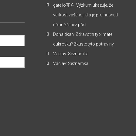
gate io开户
:
Výzkum ukazuje, že
velikost vašeho jídla je pro hubnutí
účinnější než půst
Donaldkah
:
Zdravotní typ: máte
cukrovku? Zkuste tyto potraviny
Václav
:
Seznamka
Václav
:
Seznamka