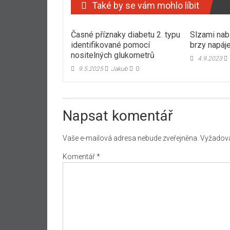
Také by se vám mohlo líbit
Časné příznaky diabetu 2. typu
Slzami nab
identifikované pomocí
brzy napáje
nositelných glukometrů
4.9.2023
9.5.2025
Jakub
0
Napsat komentář
Vaše e-mailová adresa nebude zveřejněna.
Vyžadova
Komentář
*