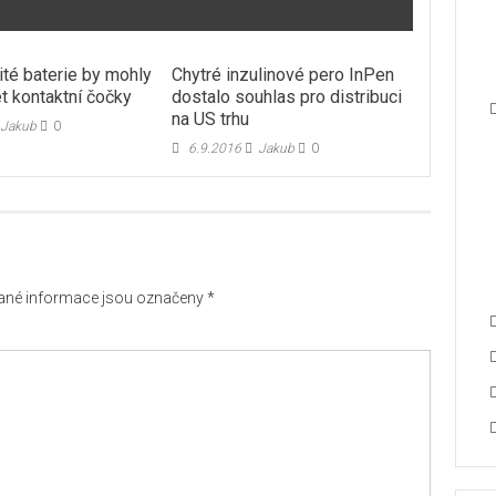
ité baterie by mohly
Chytré inzulinové pero InPen
t kontaktní čočky
dostalo souhlas pro distribuci
na US trhu
Jakub
0
6.9.2016
Jakub
0
né informace jsou označeny
*