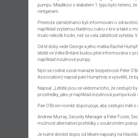
pumpu. Mladíkovi s diabetem 1. typu bylo řečeno, ž
rentgenem.
Přestože zaměstnanci byli informováni o zdravotní
například zvýšenou hladinou cukru v krvi a také o m
trvalo několik hodin, než se celá záležitost vyřešila. 
Od té doby vede George a jeho matka Rachel Humphre
letiště ve Velké Británii budou plně informována o p
například inzulínové pumpy.
Nyní se rodině ozval manažer bezpečnosti Peter O’Bro
Association) napsal paní Humphrey a vysvětlil, že by
Napsal: „Letiště jsou se vědoma toho, že cestující b
prostředky, jako je například inzulínová pumpa kvůli
Pan O’Broin rovněž doporučuje, aby cestující měli s
Andrew Murray, Security Manager a Peter Foote, Secu
možnost alternativní prohlídky v soukromém pokoji 
Je nutné donést dopis od lékaře napsaný na hlavičko