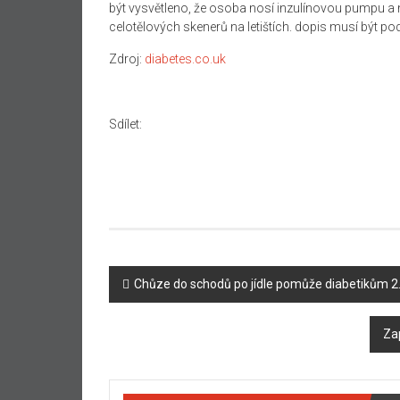
být vysvětleno, že osoba nosí inzulínovou pumpu a m
celotělových skenerů na letištích. dopis musí být 
Zdroj:
diabetes.co.uk
Sdílet:
Navigace
Chůze do schodů po jídle pomůže diabetikům 2. t
příspěvku
Za