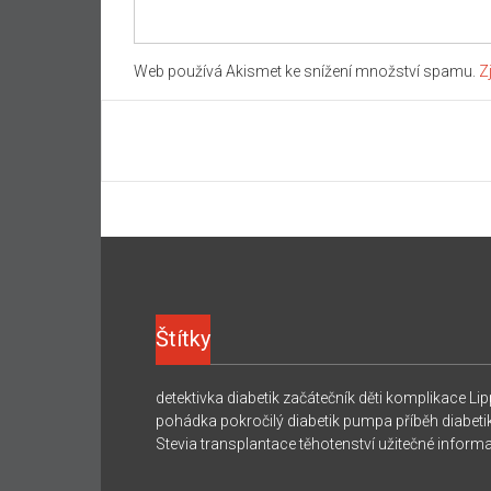
Web používá Akismet ke snížení množství spamu.
Z
Štítky
detektivka
diabetik začátečník
děti
komplikace
Lip
pohádka
pokročilý diabetik
pumpa
příběh diabeti
Stevia
transplantace
těhotenství
užitečné inform