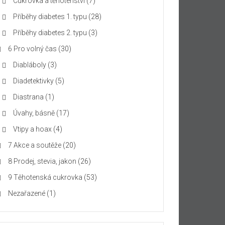
Cukrovka a těhotenství
(7)
Příběhy diabetes 1. typu
(28)
Příběhy diabetes 2. typu
(3)
6 Pro volný čas
(30)
Diabláboly
(3)
Diadetektivky
(5)
Diastrana
(1)
Úvahy, básně
(17)
Vtipy a hoax
(4)
7 Akce a soutěže
(20)
8 Prodej, stevia, jakon
(26)
9 Těhotenská cukrovka
(53)
Nezařazené
(1)