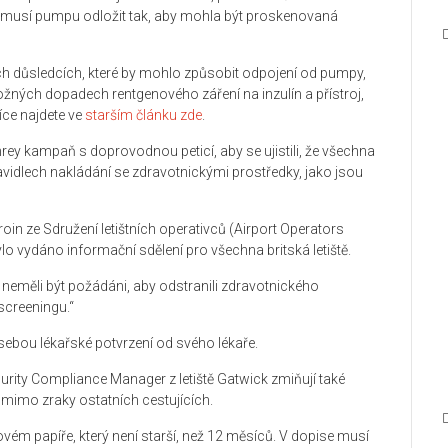
e musí pumpu odložit tak, aby mohla být proskenovaná
ch důsledcích, které by mohlo způsobit odpojení od pumpy,
ožných dopadech rentgenového záření na inzulín a přístroj,
Více najdete ve
starším článku zde
.
y kampaň s doprovodnou peticí, aby se ujistili, že všechna
ravidlech nakládání se zdravotnickými prostředky, jako jsou
in ze Sdružení letištních operativců (Airport Operators
lo vydáno informační sdělení pro všechna britská letiště.
y neměli být požádáni, aby odstranili zdravotnického
 screeningu.“
 sebou lékařské potvrzení od svého lékaře.
rity Compliance Manager z letiště Gatwick zmiňují také
mimo zraky ostatních cestujících.
vém papíře, který není starší, než 12 měsíců. V dopise musí