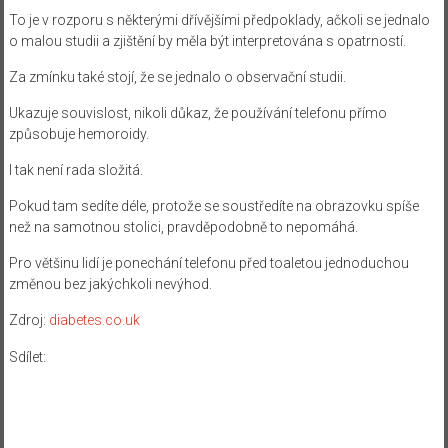
To je v rozporu s některými dřívějšími předpoklady, ačkoli se jednalo
o malou studii a zjištění by měla být interpretována s opatrností.
Za zmínku také stojí, že se jednalo o observační studii.
Ukazuje souvislost, nikoli důkaz, že používání telefonu přímo
způsobuje hemoroidy.
I tak není rada složitá.
Pokud tam sedíte déle, protože se soustředíte na obrazovku spíše
než na samotnou stolici, pravděpodobně to nepomáhá.
Pro většinu lidí je ponechání telefonu před toaletou jednoduchou
změnou bez jakýchkoli nevýhod.
Zdroj:
diabetes.co.uk
Sdílet: