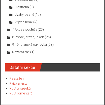
Diastrana
(1)
Úvahy, básně
(17)
Vtipy a hoax
(4)
7 Akce a soutěže
(20)
8 Prodej, stevia, jakon
(26)
9 Těhotenská cukrovka
(53)
Nezařazené
(1)
Ostatní sekce
Ke stažení
Kvízy a testy
RSS příspěvků
RSS komentářů