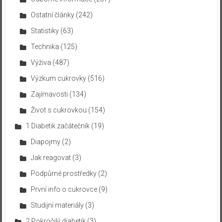
Ostatní články
(242)
Statistiky
(63)
Technika
(125)
Výživa
(487)
Výzkum cukrovky
(516)
Zajímavosti
(134)
Život s cukrovkou
(154)
1 Diabetik začátečník
(19)
Diapojmy
(2)
Jak reagovat
(3)
Podpůrné prostředky
(2)
První info o cukrovce
(9)
Studijní materiály
(3)
2 Pokročilý diabetik
(3)