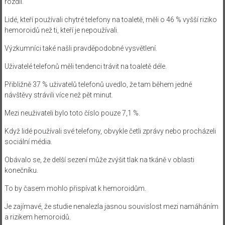
rozdíl.
Lidé, kteří používali chytré telefony na toaletě, měli o 46 % vyšší riziko
hemoroidů než ti, kteří je nepoužívali.
Výzkumníci také našli pravděpodobné vysvětlení.
Uživatelé telefonů měli tendenci trávit na toaletě déle.
Přibližně 37 % uživatelů telefonů uvedlo, že tam během jedné
návštěvy strávili více než pět minut.
Mezi neuživateli bylo toto číslo pouze 7,1 %.
Když lidé používali své telefony, obvykle četli zprávy nebo procházeli
sociální média.
Obávalo se, že delší sezení může zvýšit tlak na tkáně v oblasti
konečníku.
To by časem mohlo přispívat k hemoroidům.
Je zajímavé, že studie nenalezla jasnou souvislost mezi namáháním
a rizikem hemoroidů.