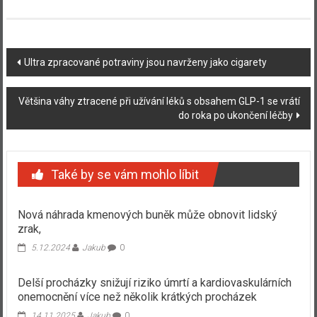
Navigace
Ultra zpracované potraviny jsou navrženy jako cigarety
příspěvku
Většina váhy ztracené při užívání léků s obsahem GLP-1 se vrátí
do roka po ukončení léčby
Také by se vám mohlo líbit
Nová náhrada kmenových buněk může obnovit lidský
zrak,
5.12.2024
Jakub
0
Delší procházky snižují riziko úmrtí a kardiovaskulárních
onemocnění více než několik krátkých procházek
14.11.2025
Jakub
0