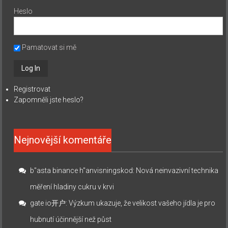
Heslo
Pamatovat si mě
Registrovat
Zapomněli jste heslo?
Nejnovější komentáře
b"asta binance h"anvisningskod
:
Nová neinvazivní technika
měření hladiny cukru v krvi
gate io开户
:
Výzkum ukazuje, že velikost vašeho jídla je pro
hubnutí účinnější než půst