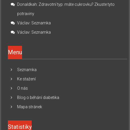
Donaldkah
:
Zdravotní typ: máte cukrovku? Zkuste tyto
potraviny
Václav
:
Seznamka
Václav
:
Seznamka
Menu
Seznamka
Ke stažení
O nás
Blog o běhání diabetika
Mapa stránek
Statistiky