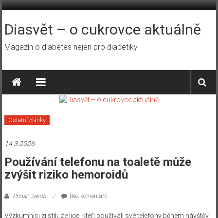
Přeskočit
na
obsah
Diasvět – o cukrovce aktuálně
Magazín o diabetes nejen pro diabetiky
Ostatní články
14.3.2026
Používání telefonu na toaletě může
zvýšit riziko hemoroidů
Přidal: Jakub
Bez komentářů
Výzkumníci zjistili, že lidé, kteří používali své telefony během návštěv