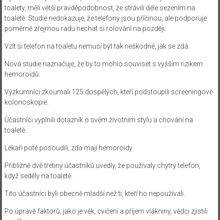
toalety, měli větší pravděpodobnost, že strávili déle sezením na
toaletě. Studie nedokazuje, že telefony jsou příčinou, ale podporuje
poměrně zřejmou radu nechat si rolování na později.
Vzít si telefon na toaletu nemusí být tak neškodné, jak se zdá.
Nová studie naznačuje, že by to mohlo souviset s vyšším rizikem
hemoroidů.
Výzkumníci zkoumali 125 dospělých, kteří podstoupili screeningové
kolonoskopie.
Účastníci vyplnili dotazník o svém životním stylu a chování na
toaletě.
Lékaři poté posoudili, zda mají hemoroidy.
Přibližně dvě třetiny účastníků uvedly, že používaly chytrý telefon,
když seděly na toaletě.
Tito účastníci byli obecně mladší než ti, kteří ho nepoužívali.
Po úpravě faktorů, jako je věk, cvičení a příjem vlákniny, vědci zjistili