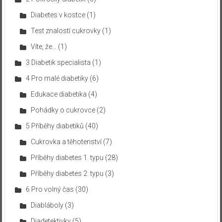
Diabetes v kostce
(1)
Test znalostí cukrovky
(1)
Víte, že…
(1)
3 Diabetik specialista
(1)
4 Pro malé diabetiky
(6)
Edukace diabetika
(4)
Pohádky o cukrovce
(2)
5 Příběhy diabetiků
(40)
Cukrovka a těhotenství
(7)
Příběhy diabetes 1. typu
(28)
Příběhy diabetes 2. typu
(3)
6 Pro volný čas
(30)
Diabláboly
(3)
Diadetektivky
(5)