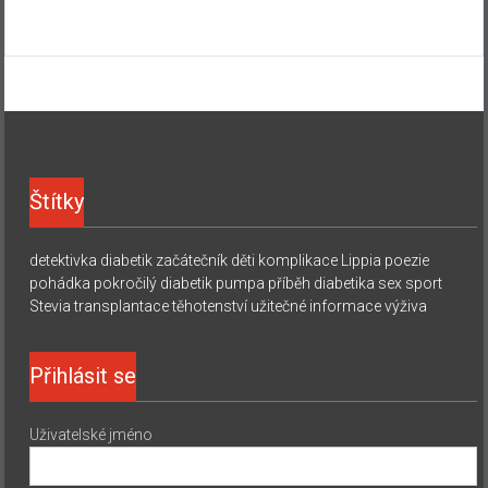
Štítky
detektivka
diabetik začátečník
děti
komplikace
Lippia
poezie
pohádka
pokročilý diabetik
pumpa
příběh diabetika
sex
sport
Stevia
transplantace
těhotenství
užitečné informace
výživa
Přihlásit se
Uživatelské jméno