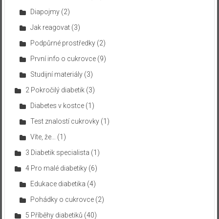
Diapojmy
(2)
Jak reagovat
(3)
Podpůrné prostředky
(2)
První info o cukrovce
(9)
Studijní materiály
(3)
2 Pokročilý diabetik
(3)
Diabetes v kostce
(1)
Test znalostí cukrovky
(1)
Víte, že…
(1)
3 Diabetik specialista
(1)
4 Pro malé diabetiky
(6)
Edukace diabetika
(4)
Pohádky o cukrovce
(2)
5 Příběhy diabetiků
(40)