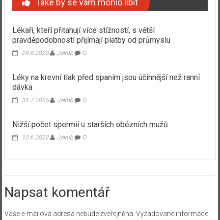
Také by se vám mohlo líbit
Lékaři, kteří přitahují více stížností, s větší
pravděpodobností přijímají platby od průmyslu
29.8.2025
Jakub
0
Léky na krevní tlak před spaním jsou účinnější než ranní
dávka
31.7.2025
Jakub
0
Nižší počet spermií u starších obézních mužů
10.6.2022
Jakub
0
Napsat komentář
Vaše e-mailová adresa nebude zveřejněna.
Vyžadované informace