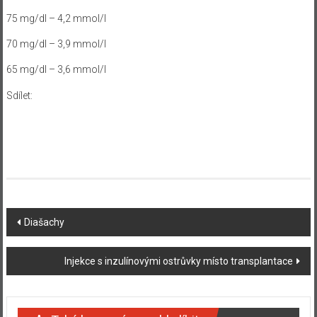
75 mg/dl – 4,2 mmol/l
70 mg/dl – 3,9 mmol/l
65 mg/dl – 3,6 mmol/l
Sdílet:
Navigace
Diašachy
příspěvku
Injekce s inzulínovými ostrůvky místo transplantace