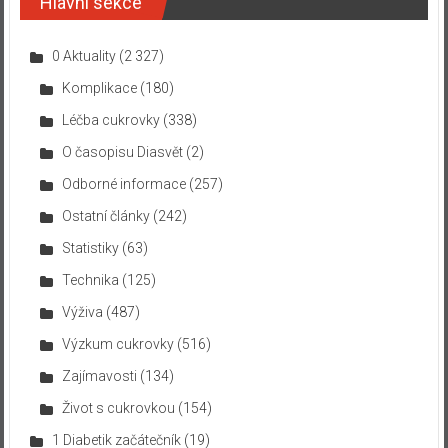
Hlavní sekce
0 Aktuality
(2 327)
Komplikace
(180)
Léčba cukrovky
(338)
O časopisu Diasvět
(2)
Odborné informace
(257)
Ostatní články
(242)
Statistiky
(63)
Technika
(125)
Výživa
(487)
Výzkum cukrovky
(516)
Zajímavosti
(134)
Život s cukrovkou
(154)
1 Diabetik začátečník
(19)