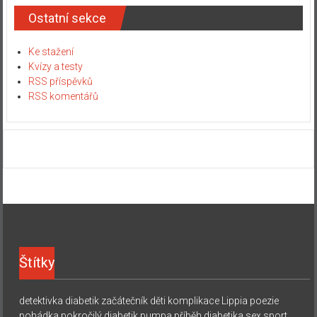
Ostatní sekce
Ke stažení
Kvízy a testy
RSS příspěvků
RSS komentářů
Štítky
detektivka
diabetik začátečník
děti
komplikace
Lippia
poezie
pohádka
pokročilý diabetik
pumpa
příběh diabetika
sex
sport