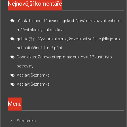
Nejnovější komentáře
b"asta binance h"anvisningskod
:
Nová neinvazivní technika
měření hladiny cukru v krvi
gate io开户
:
Výzkum ukazuje, že velikost vašeho jídla je pro
hubnutí účinnější než půst
Donaldkah
:
Zdravotní typ: máte cukrovku? Zkuste tyto
potraviny
Václav
:
Seznamka
Václav
:
Seznamka
Menu
Seznamka