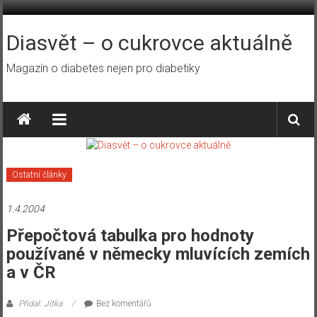
Přeskočit
na
obsah
Diasvět – o cukrovce aktuálně
Magazín o diabetes nejen pro diabetiky
Ostatní články
1.4.2004
Přepočtová tabulka pro hodnoty
používané v německy mluvících zemích
a v ČR
Přidal: Jitka
Bez komentářů