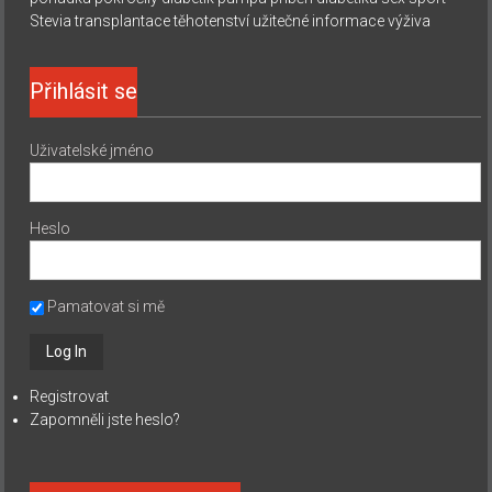
Stevia
transplantace
těhotenství
užitečné informace
výživa
Přihlásit se
Uživatelské jméno
Heslo
Pamatovat si mě
Registrovat
Zapomněli jste heslo?