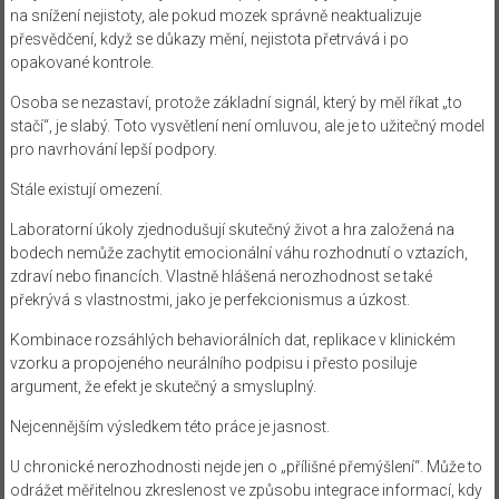
na snížení nejistoty, ale pokud mozek správně neaktualizuje
přesvědčení, když se důkazy mění, nejistota přetrvává i po
opakované kontrole.
Osoba se nezastaví, protože základní signál, který by měl říkat „to
stačí“, je slabý. Toto vysvětlení není omluvou, ale je to užitečný model
pro navrhování lepší podpory.
Stále existují omezení.
Laboratorní úkoly zjednodušují skutečný život a hra založená na
bodech nemůže zachytit emocionální váhu rozhodnutí o vztazích,
zdraví nebo financích. Vlastně hlášená nerozhodnost se také
překrývá s vlastnostmi, jako je perfekcionismus a úzkost.
Kombinace rozsáhlých behaviorálních dat, replikace v klinickém
vzorku a propojeného neurálního podpisu i přesto posiluje
argument, že efekt je skutečný a smysluplný.
Nejcennějším výsledkem této práce je jasnost.
U chronické nerozhodnosti nejde jen o „přílišné přemýšlení“. Může to
odrážet měřitelnou zkreslenost ve způsobu integrace informací, kdy