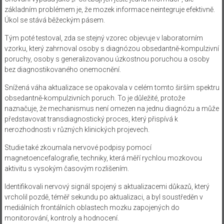
základním problémem je, že mozek informace neintegruje efektivně.
Úkol se stává běžeckým pásem.
Tým poté testoval, zda se stejný vzorec objevuje v laboratorním
vzorku, který zahrnoval osoby s diagnózou obsedantně-kompulzivní
poruchy, osoby s generalizovanou úzkostnou poruchou a osoby
bez diagnostikovaného onemocnění.
Snížená váha aktualizace se opakovala v celém tomto širším spektru
obsedantně-kompulzivních poruch. To je důležité, protože
naznačuje, že mechanismus není omezen na jednu diagnózu a může
představovat transdiagnostický proces, který přispívá k
nerozhodnosti v různých klinických projevech.
Studie také zkoumala nervové podpisy pomocí
magnetoencefalografie, techniky, která měří rychlou mozkovou
aktivitu s vysokým časovým rozlišením.
Identifikovali nervový signál spojený s aktualizacemi důkazů, který
vrcholil pozdě, téměř sekundu po aktualizaci, a byl soustředěn v
mediálních frontálních oblastech mozku zapojených do
monitorování, kontroly a hodnocení.