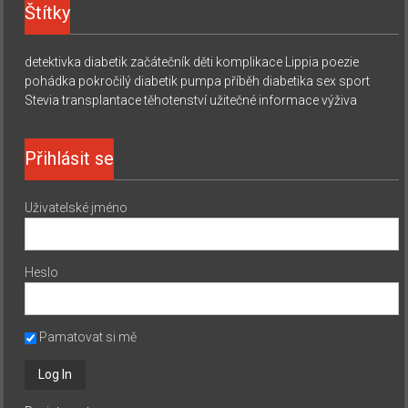
Štítky
detektivka
diabetik začátečník
děti
komplikace
Lippia
poezie
pohádka
pokročilý diabetik
pumpa
příběh diabetika
sex
sport
Stevia
transplantace
těhotenství
užitečné informace
výživa
Přihlásit se
Uživatelské jméno
Heslo
Pamatovat si mě