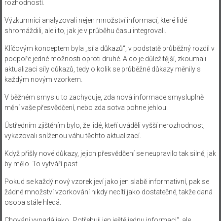
rozhodností.
Výzkumníci analyzovali nejen množství informací, které lidé
shromáždili, ale i to, jak je v průběhu času integrovali.
Klíčovým konceptem byla „síla důkazů“, v podstatě průběžný rozdíl v
podpoře jedné možnosti oproti druhé. A co je důležitější, zkoumali
aktualizaci síly důkazů, tedy o kolik se průběžné důkazy měnily s
každým novým vzorkem.
V běžném smyslu to zachycuje, zda nová informace smysluplně
mění vaše přesvědčení, nebo zda sotva pohne jehlou.
Ústředním zjištěním bylo, že lidé, kteří uváděli vyšší nerozhodnost,
vykazovali sníženou váhu těchto aktualizací.
Když přišly nové důkazy, jejich přesvědčení se neupravilo tak silně, jak
by mělo. To vytváří past.
Pokud se každý nový vzorek jeví jako jen slabě informativní, pak se
žádné množství vzorkování nikdy necítí jako dostatečné, takže daná
osoba stále hledá.
Chování vypadá jako „Potřebuji jen ještě jednu informaci“, ale