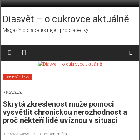
Přeskočit
na
obsah
Diasvět – o cukrovce aktuálně
Magazín o diabetes nejen pro diabetiky
Ostatní články
18.2.2026
Skrytá zkreslenost může pomoci
vysvětlit chronickou nerozhodnost a
proč někteří lidé uvíznou v situaci
Přidal: Jakub
Bez komentářů