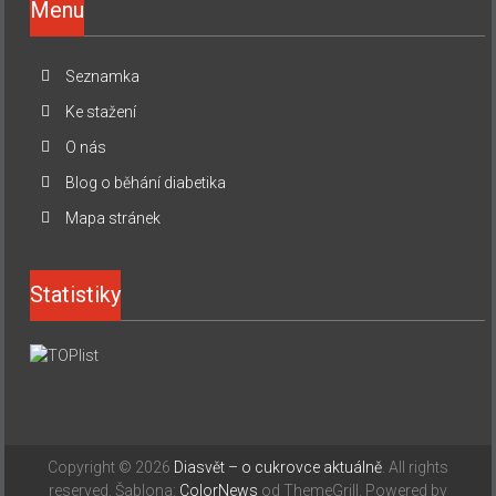
Menu
Seznamka
Ke stažení
O nás
Blog o běhání diabetika
Mapa stránek
Statistiky
Copyright © 2026
Diasvět – o cukrovce aktuálně
. All rights
reserved. Šablona:
ColorNews
od ThemeGrill. Powered by