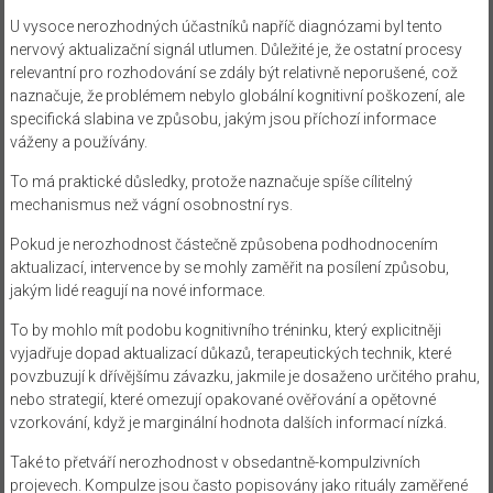
U vysoce nerozhodných účastníků napříč diagnózami byl tento
nervový aktualizační signál utlumen. Důležité je, že ostatní procesy
relevantní pro rozhodování se zdály být relativně neporušené, což
naznačuje, že problémem nebylo globální kognitivní poškození, ale
specifická slabina ve způsobu, jakým jsou příchozí informace
váženy a používány.
To má praktické důsledky, protože naznačuje spíše cílitelný
mechanismus než vágní osobnostní rys.
Pokud je nerozhodnost částečně způsobena podhodnocením
aktualizací, intervence by se mohly zaměřit na posílení způsobu,
jakým lidé reagují na nové informace.
To by mohlo mít podobu kognitivního tréninku, který explicitněji
vyjadřuje dopad aktualizací důkazů, terapeutických technik, které
povzbuzují k dřívějšímu závazku, jakmile je dosaženo určitého prahu,
nebo strategií, které omezují opakované ověřování a opětovné
vzorkování, když je marginální hodnota dalších informací nízká.
Také to přetváří nerozhodnost v obsedantně-kompulzivních
projevech. Kompulze jsou často popisovány jako rituály zaměřené