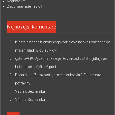
Registrovat
Zapomněli jste heslo?
Nejnovější komentáře
b"asta binance h"anvisningskod
:
Nová neinvazivní technika
měření hladiny cukru v krvi
gate io开户
:
Výzkum ukazuje, že velikost vašeho jídla je pro
hubnutí účinnější než půst
Donaldkah
:
Zdravotní typ: máte cukrovku? Zkuste tyto
potraviny
Václav
:
Seznamka
Václav
:
Seznamka