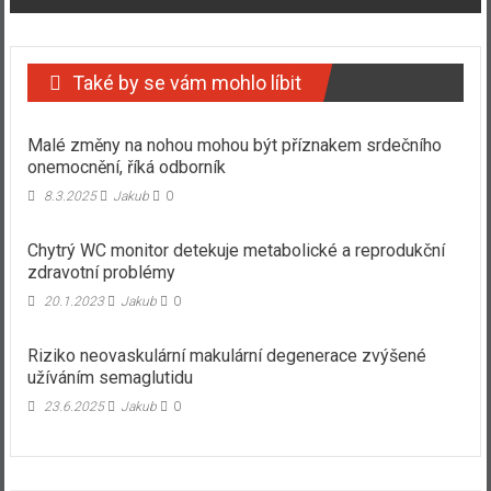
Také by se vám mohlo líbit
Malé změny na nohou mohou být příznakem srdečního
onemocnění, říká odborník
8.3.2025
Jakub
0
Chytrý WC monitor detekuje metabolické a reprodukční
zdravotní problémy
20.1.2023
Jakub
0
Riziko neovaskulární makulární degenerace zvýšené
užíváním semaglutidu
23.6.2025
Jakub
0