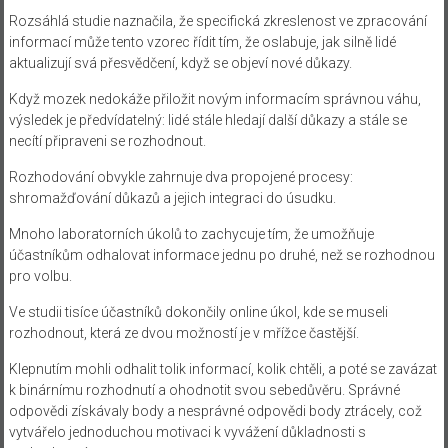
Rozsáhlá studie naznačila, že specifická zkreslenost ve zpracování
informací může tento vzorec řídit tím, že oslabuje, jak silně lidé
aktualizují svá přesvědčení, když se objeví nové důkazy.
Když mozek nedokáže přiložit novým informacím správnou váhu,
výsledek je předvídatelný: lidé stále hledají další důkazy a stále se
necítí připraveni se rozhodnout.
Rozhodování obvykle zahrnuje dva propojené procesy:
shromažďování důkazů a jejich integraci do úsudku.
Mnoho laboratorních úkolů to zachycuje tím, že umožňuje
účastníkům odhalovat informace jednu po druhé, než se rozhodnou
pro volbu.
Ve studii tisíce účastníků dokončily online úkol, kde se museli
rozhodnout, která ze dvou možností je v mřížce častější.
Klepnutím mohli odhalit tolik informací, kolik chtěli, a poté se zavázat
k binárnímu rozhodnutí a ohodnotit svou sebedůvěru. Správné
odpovědi získávaly body a nesprávné odpovědi body ztrácely, což
vytvářelo jednoduchou motivaci k vyvážení důkladnosti s