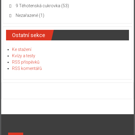
9 Těhotenská cukrovka
(53)
Nezařazené
(1)
Ostatní sekce
Ke stažení
Kvízy a testy
RSS příspěvků
RSS komentářů