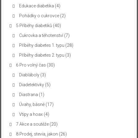
Edukace diabetika
(4)
Pohádky o cukrovce
(2)
5 Příběhy diabetiků
(40)
Cukrovka a těhotenství
(7)
Příběhy diabetes 1. typu
(28)
Příběhy diabetes 2. typu
(3)
6 Pro volný čas
(30)
Diabláboly
(3)
Diadetektivky
(5)
Diastrana
(1)
Úvahy, básně
(17)
Vtipy a hoax
(4)
7 Akce a soutěže
(20)
8 Prodej, stevia, jakon
(26)