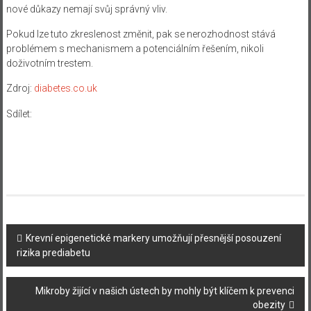
nové důkazy nemají svůj správný vliv.
Pokud lze tuto zkreslenost změnit, pak se nerozhodnost stává
problémem s mechanismem a potenciálním řešením, nikoli
doživotním trestem.
Zdroj:
diabetes.co.uk
Sdílet:
Navigace
Krevní epigenetické markery umožňují přesnější posouzení
rizika prediabetu
příspěvku
Mikroby žijící v našich ústech by mohly být klíčem k prevenci
obezity