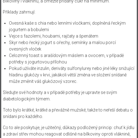
bílkoviny i vlákninu, a omezte přidaný cukr na minimum.
Příklady zahrnují:
Ovesná kaše s chia nebo lenními vločkami, doplněná řeckým
jogurtem a bobulemi
Vejce s fazolemi, houbami, rajčaty a špenátem
Skyr nebo řecký jogurt s ořechy, semínky a malou porcí
ovesných vloček
Celozrnný toast s arašídovým máslem a ovocem, v případě
potřeby s jogurtovou přílohou
Pokud užíváte inzulin, deriváty sulfonylurey nebo jiné léky snižující
hladinu glukózy v krvi, jakákoli větší změna ve složení snídaně
může změnit váš glukózový vzorec.
Sledujte své hodnoty a v případě potřeby je upravte se svým
diabetologickým týmem.
Toto bylo krátké, krátké a převážně mužské, takže to neřeší debatu o
snídani pro každého.
Co to ale poskytuje, je užitečný, důkazy podložený princip: chuť k jídlu
a zdraví střev mohou reagovat odlišně na bílkoviny oproti vláknině,