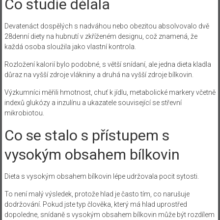
Co studie dělala
Devatenáct dospělých s nadváhou nebo obezitou absolvovalo dvě
28denní diety na hubnutí v zkříženém designu, což znamená, že
každá osoba sloužila jako vlastní kontrola.
Rozložení kalorií bylo podobné, s větší snídaní, ale jedna dieta kladla
důraz na vyšší zdroje vlákniny a druhá na vyšší zdroje bílkovin.
Výzkumníci měřili hmotnost, chuť k jídlu, metabolické markery včetně
indexů glukózy a inzulínu a ukazatele související se střevní
mikrobiotou.
Co se stalo s přístupem s
vysokým obsahem bílkovin
Dieta s vysokým obsahem bílkovin lépe udržovala pocit sytosti.
To není malý výsledek, protože hlad je často tím, co narušuje
dodržování. Pokud jste typ člověka, který má hlad uprostřed
dopoledne, snídaně s vysokým obsahem bílkovin může být rozdílem