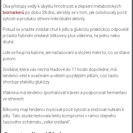
Oba přístupy vedly k úbytku hmotnosti a zlepšení metabolických
biomarkerů
po dobu 28 dnů, ale lišily se v tom, jak ovlivňovaly pocit
sytosti a produkci střevní mikrobiální aktivity.
Pokud se snažíte zvládat chuť k jídlu a glukózu, praktickou odpovědí
je často hybridní snídaně: bílkoviny plus vláknina, ne jedno nebo
druhé.
Lidé se fixují na kalorie, ale načasování a složení mění to, co se stane
potom.
Snídaně, která vás nechá hladové do 11 hodin dopoledne, má
tendenci vést k svačinám a větším pozdějším jídlům, což často
zhoršuje stabilitu glukózy.
Vláknina má tendenci zpomalovat trávení a podporovat fermentaci
ve střevech.
Bílkoviny mají tendenci zvyšovat pocit sytosti a snižovat nutkání k
jídlu. Tato studie testovala tento kompromis v rámci stejného
časového schématu „velké snídaně“.