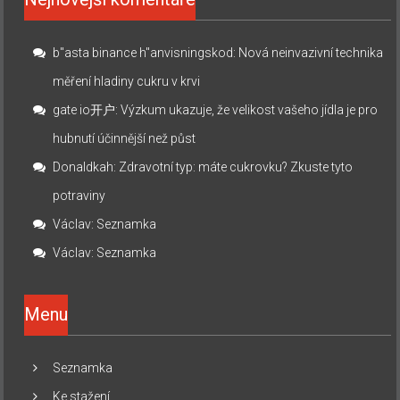
b"asta binance h"anvisningskod
:
Nová neinvazivní technika
měření hladiny cukru v krvi
gate io开户
:
Výzkum ukazuje, že velikost vašeho jídla je pro
hubnutí účinnější než půst
Donaldkah
:
Zdravotní typ: máte cukrovku? Zkuste tyto
potraviny
Václav
:
Seznamka
Václav
:
Seznamka
Menu
Seznamka
Ke stažení