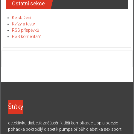
Ostatní sekce
Ke stažení
Kvízy a testy
RSS příspěvků
RSS komentářů
Štítky
detektivka
diabetik začátečník
děti
komplikace
Lippia
poezie
pohádka
pokročilý diabetik
pumpa
příběh diabetika
sex
sport