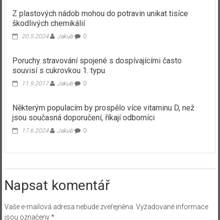
Z plastových nádob mohou do potravin unikat tisíce
škodlivých chemikálií
20.5.2024
Jakub
0
Poruchy stravování spojené s dospívajícími často
souvisí s cukrovkou 1. typu
11.9.2017
Jakub
0
Některým populacím by prospělo více vitaminu D, než
jsou současná doporučení, říkají odborníci
17.6.2024
Jakub
0
Napsat komentář
Vaše e-mailová adresa nebude zveřejněna.
Vyžadované informace
jsou označeny
*