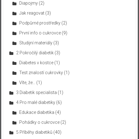
Diapojmy
(2)
Jak reagovat
(3)
Podpůrné prostředky
(2)
První info o cukrovce
(9)
Studijní materiály
(3)
2 Pokročilý diabetik
(3)
Diabetes v kostce
(1)
Test znalostí cukrovky
(1)
Víte, že…
(1)
3 Diabetik specialista
(1)
4 Pro malé diabetiky
(6)
Edukace diabetika
(4)
Pohádky o cukrovce
(2)
5 Příběhy diabetiků
(40)