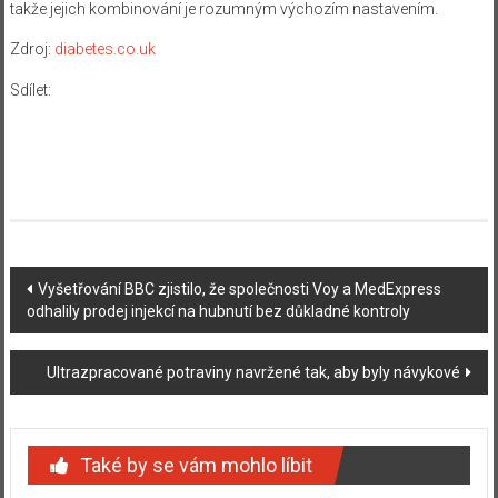
takže jejich kombinování je rozumným výchozím nastavením.
Zdroj:
diabetes.co.uk
Sdílet:
Navigace
Vyšetřování BBC zjistilo, že společnosti Voy a MedExpress
odhalily prodej injekcí na hubnutí bez důkladné kontroly
příspěvku
Ultrazpracované potraviny navržené tak, aby byly návykové
Také by se vám mohlo líbit