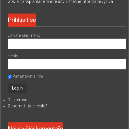
Stevia
transplantace
těhotenství
užitečné informace
výživa
Přihlásit se
Uživatelské jméno
Heslo
Pamatovat si mě
Registrovat
Zapomněli jste heslo?
Nejnovější komentáře