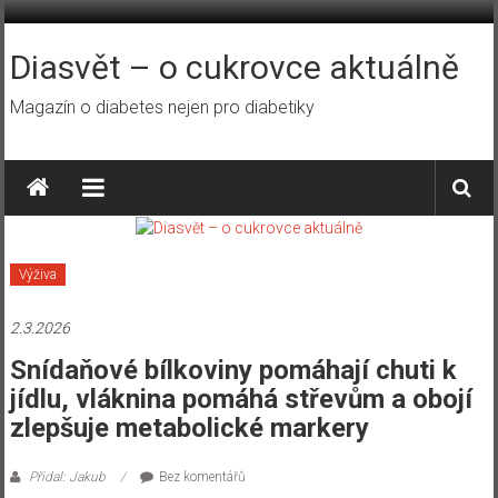
Přeskočit
na
obsah
Diasvět – o cukrovce aktuálně
Magazín o diabetes nejen pro diabetiky
Výživa
2.3.2026
Snídaňové bílkoviny pomáhají chuti k
jídlu, vláknina pomáhá střevům a obojí
zlepšuje metabolické markery
Přidal: Jakub
Bez komentářů