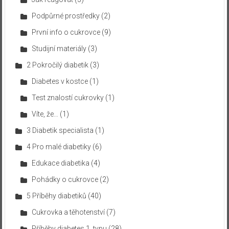
Podpůrné prostředky
(2)
První info o cukrovce
(9)
Studijní materiály
(3)
2 Pokročilý diabetik
(3)
Diabetes v kostce
(1)
Test znalostí cukrovky
(1)
Víte, že…
(1)
3 Diabetik specialista
(1)
4 Pro malé diabetiky
(6)
Edukace diabetika
(4)
Pohádky o cukrovce
(2)
5 Příběhy diabetiků
(40)
Cukrovka a těhotenství
(7)
Příběhy diabetes 1. typu
(28)