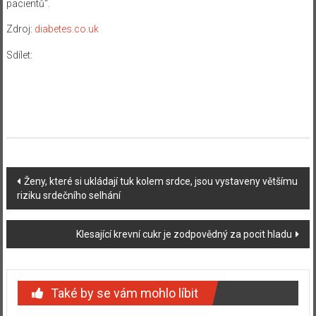
pacientů“.
Zdroj:
diabetes.co.uk
Sdílet:
Navigace
Ženy, které si ukládají tuk kolem srdce, jsou vystaveny většímu
riziku srdečního selhání
příspěvku
Klesající krevní cukr je zodpovědný za pocit hladu
Také by se vám mohlo líbit