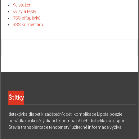
Ke stažení
Kvízy a testy
RSS příspěvků
RSS komentářů
Štítky
detektivka
diabetik začátečník
děti
komplikace
Lippia
poezie
pohádka
pokročilý diabetik
pumpa
příběh diabetika
sex
sport
Stevia
transplantace
těhotenství
užitečné informace
výživa