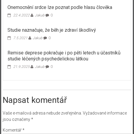
Onemocnění srdce lze poznat podle hlasu člověka
22.4.2022
Jakub
0
Studie naznačuje, že běh je zdraví škodlivý
7.5.2021
Jakub
0
Remise deprese pokračuje i po pěti letech u účastníků
studie léčených psychedelickou látkou
21.9.2025
Jakub
0
Napsat komentář
Vaše e-mailová adresa nebude zveřejněna.
Vyžadované informace
jsou označeny
*
Komentář
*