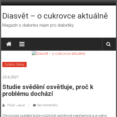
Přeskočit
na
obsah
Diasvět – o cukrovce aktuálně
Magazín o diabetes nejen pro diabetiky
Ostatní články
22.6.2021
Studie svědění osvětluje, proč k
problému dochází
Přidal: Jakub
Bez komentářů
Chronické svědění kůže může být extrémně nepříjemné a je velmi