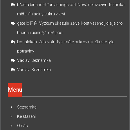
b"asta binance h"anvisningskod
:
Nová neinvazivní technika
měření hladiny cukru v krvi
gate io开户
:
Výzkum ukazuje, že velikost vašeho jídla je pro
hubnutí účinnější než půst
Donaldkah
:
Zdravotní typ: máte cukrovku? Zkuste tyto
potraviny
Václav
:
Seznamka
Václav
:
Seznamka
Menu
Seznamka
Ke stažení
O nás