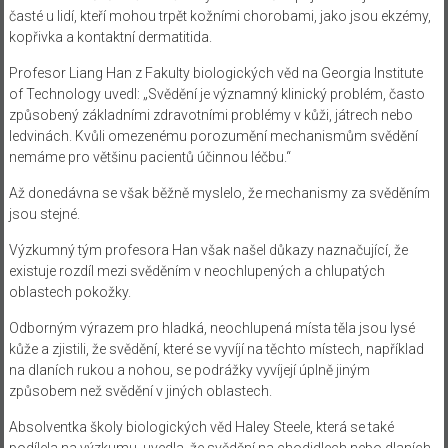
časté u lidí, kteří mohou trpět kožními chorobami, jako jsou ekzémy,
kopřivka a kontaktní dermatitida.
Profesor Liang Han z Fakulty biologických věd na Georgia Institute
of Technology uvedl: „Svědění je významný klinický problém, často
způsobený základními zdravotními problémy v kůži, játrech nebo
ledvinách. Kvůli omezenému porozumění mechanismům svědění
nemáme pro většinu pacientů účinnou léčbu.“
Až donedávna se však běžně myslelo, že mechanismy za svěděním
jsou stejné.
Výzkumný tým profesora Han však našel důkazy naznačující, že
existuje rozdíl mezi svěděním v neochlupených a chlupatých
oblastech pokožky.
Odborným výrazem pro hladká, neochlupená místa těla jsou lysé
kůže a zjistili, že svědění, které se vyvíjí na těchto místech, například
na dlaních rukou a nohou, se podrážky vyvíjejí úplně jiným
způsobem než svědění v jiných oblastech.
Absolventka školy biologických věd Haley Steele, která se také
podílela na výzkumu, uvedla, že svědění na chodidlech nebo dlaních