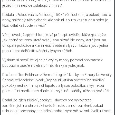
je „jedním z nejvíce oslabujících míst“.
Dodala: „Pokud vás svědí ruce, je těžké věci uchopit, a pokud jsou to
nohy, může být těžké chodit. Ale pokud jsou to vaše ruce a nohy, je
těžší dělat každodenní věci.“
Vědci uvedli, že jejich hloubková práce při svědění kůže zjistila, že
„skutečné neurony, které svědí, jsou různé. Neurony, které jsou na
chlupaté pokožce a které necítí svědění v lysých kůžích, jsou jedna
populace a další cítí svědění v lysých kůžích.
Výzkum si myslí, že jejich nálezy by mohly pomoci převratem v
budoucím ošetření pleti a přimět kliniky myslet jinak.
Profesor Ron Feldman z Dermatologické kliniky na Emory University
School of Medicine uvedl: „Doposud většina ošetření na svědění
pokožky nediskriminuje chlupatou a lysou pokožku, s výjimkou
potenciální medikace v důsledku zvýšené tloušťky kůže na lysé kůži .
Dodal, že jejich zjištění „poskytují důvody pro vývoj terapií
zaměřených na chronické svědění rukou a nohou, které, pokud
nebudou ponechány bez léčby, mohou výrazně ovlivnit kvalitu života