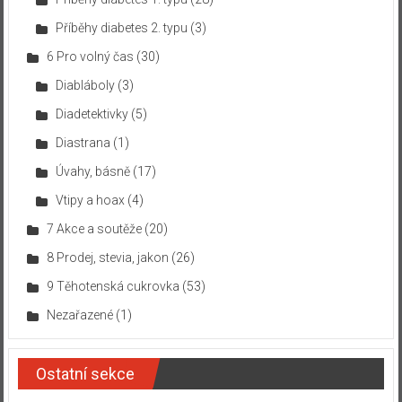
Příběhy diabetes 2. typu
(3)
6 Pro volný čas
(30)
Diabláboly
(3)
Diadetektivky
(5)
Diastrana
(1)
Úvahy, básně
(17)
Vtipy a hoax
(4)
7 Akce a soutěže
(20)
8 Prodej, stevia, jakon
(26)
9 Těhotenská cukrovka
(53)
Nezařazené
(1)
Ostatní sekce