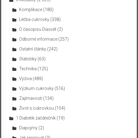
Komplikace
(180)
Léčba cukrovky
(338)
O časopisu Diasvět
(2)
Odborné informace
(257)
Ostatní články
(242)
Statistiky
(63)
Technika
(125)
Výživa
(489)
Výzkum cukrovky
(516)
Zajímavosti
(134)
Život s cukrovkou
(154)
1 Diabetik začátečník
(19)
Diapojmy
(2)
Jak reagovat
(3)