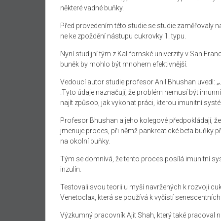
některé vadné buňky.
Před provedením této studie se studie zaměřovaly na
ne ke zpoždění nástupu cukrovky 1. typu.
Nyní studijní tým z Kalifornské univerzity v San Fran
buněk by mohlo být mnohem efektivnější.
Vedoucí autor studie profesor Anil Bhushan uvedl: 
.Tyto údaje naznačují, že problém nemusí být imunní
najít způsob, jak vykonat práci, kterou imunitní syst
Profesor Bhushan a jeho kolegové předpokládají, že d
jmenuje proces, při němž pankreatické beta buňky p
na okolní buňky.
Tým se domnívá, že tento proces posílá imunitní sy
inzulín.
Testovali svou teorii u myší navržených k rozvoji cu
Venetoclax, která se používá k vyčistí senescentních
Výzkumný pracovník Ajit Shah, který také pracoval na 