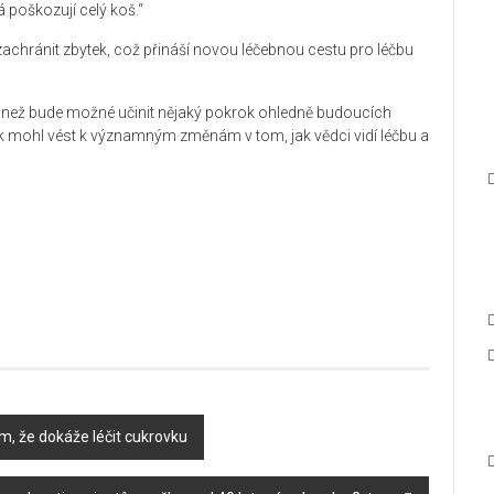
á poškozují celý koš.“
achránit zbytek, což přináší novou léčebnou cestu pro léčbu
, než bude možné učinit nějaký pokrok ohledně budoucích
k mohl vést k významným změnám v tom, jak vědci vidí léčbu a
dem, že dokáže léčit cukrovku