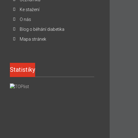
Ke stažení
O nás
Blog o běhání diabetika
Mapa stránek
Statistiky