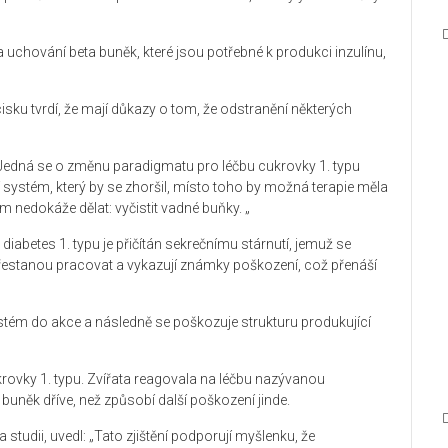
 uchování beta buněk, které jsou potřebné k produkci inzulínu,
cisku tvrdí, že mají důkazy o tom, že odstranění některých
„Jedná se o změnu paradigmatu pro léčbu cukrovky 1. typu
 systém, který by se zhoršil, místo toho by možná terapie měla
ém nedokáže dělat: vyčistit vadné buňky. „
iabetes 1. typu je přičítán sekrečnímu stárnutí, jemuž se
řestanou pracovat a vykazují známky poškození, což přenáší
stém do akce a následně se poškozuje strukturu produkující
krovky 1. typu. Zvířata reagovala na léčbu nazývanou
 buněk dříve, než způsobí další poškození jinde.
studii, uvedl: „Tato zjištění podporují myšlenku, že