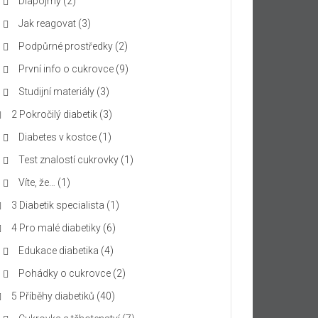
Diapojmy
(2)
Jak reagovat
(3)
Podpůrné prostředky
(2)
První info o cukrovce
(9)
Studijní materiály
(3)
2 Pokročilý diabetik
(3)
Diabetes v kostce
(1)
Test znalostí cukrovky
(1)
Víte, že…
(1)
3 Diabetik specialista
(1)
4 Pro malé diabetiky
(6)
Edukace diabetika
(4)
Pohádky o cukrovce
(2)
5 Příběhy diabetiků
(40)