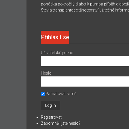
pohádka
pokročilý diabetik
pumpa
příběh diabeti
Stevia
transplantace
těhotenství
užitečné inform
Přihlásit se
Uživatelské jméno
Heslo
Pamatovat si mě
Registrovat
Zapomněli jste heslo?