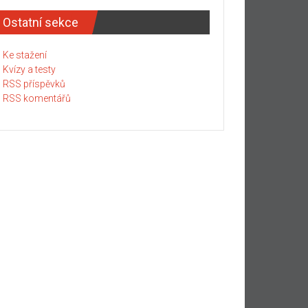
Ostatní sekce
Ke stažení
Kvízy a testy
RSS příspěvků
RSS komentářů