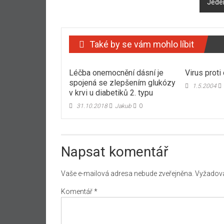
Jeden
Také by se vám mohlo líbit
Léčba onemocnění dásní je
Virus proti
spojená se zlepšením glukózy
1.5.2004
v krvi u diabetiků 2. typu
31.10.2018
Jakub
0
Napsat komentář
Vaše e-mailová adresa nebude zveřejněna.
Vyžadova
Komentář
*