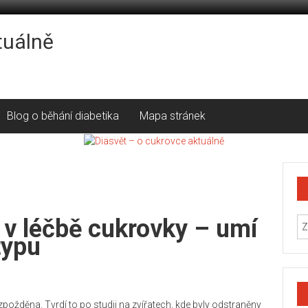
tuálně
Blog o běhání diabetika
Mapa stránek
 v léčbě cukrovky – umí
typu
zpožděna. Tvrdí to po studii na zvířatech, kde byly odstraněny