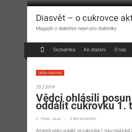
Přeskočit
na
obsah
Diasvět – o cukrovce ak
Magazín o diabetes nejen pro diabetiky
Seznamka
Ke stažení
O nás
Léčba cukrovky
25.2.2019
Vědci ohlásili posun
oddálit cukrovku 1. 
Přidal: Jakub
Bez komentářů
Američtí vědci uvádějí, že cukrovka 1. typu může být 