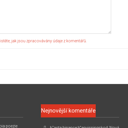
jistěte, jak jsou zpracovávány údaje z komentářů.
Nejnovější komentáře
pia
poezie
b"asta binance h"anvisningskod
:
Nová