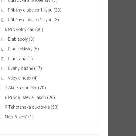
Cukrovka a těhotenství
(7)
Příběhy diabetes 1. typu
(28)
Příběhy diabetes 2. typu
(3)
6 Pro volný čas
(30)
Diabláboly
(3)
Diadetektivky
(5)
Diastrana
(1)
Úvahy, básně
(17)
Vtipy a hoax
(4)
7 Akce a soutěže
(20)
8 Prodej, stevia, jakon
(26)
9 Těhotenská cukrovka
(53)
Nezařazené
(1)