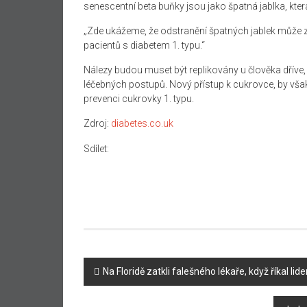
senescentní beta buňky jsou jako špatná jablka, kter
„Zde ukážeme, že odstranění špatných jablek může z
pacientů s diabetem 1. typu.“
Nálezy budou muset být replikovány u člověka dříve
léčebných postupů. Nový přístup k cukrovce, by vša
prevenci cukrovky 1. typu.
Zdroj:
diabetes.co.uk
Sdílet:
Navigace
Na Floridě zatkli falešného lékaře, když říkal li
příspěvku