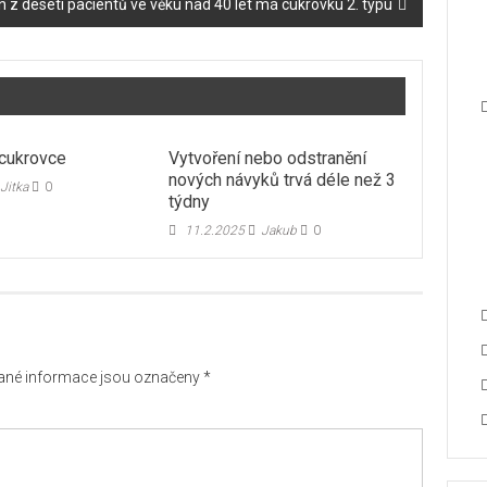
 z deseti pacientů ve věku nad 40 let má cukrovku 2. typu
 cukrovce
Vytvoření nebo odstranění
nových návyků trvá déle než 3
Jitka
0
týdny
11.2.2025
Jakub
0
né informace jsou označeny
*