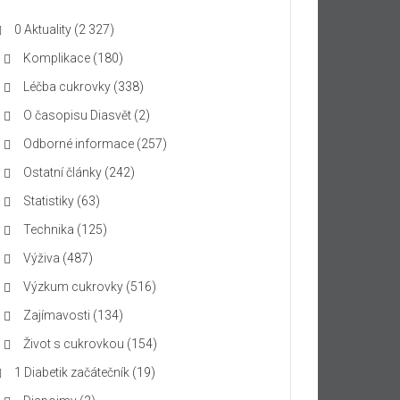
0 Aktuality
(2 327)
Komplikace
(180)
Léčba cukrovky
(338)
O časopisu Diasvět
(2)
Odborné informace
(257)
Ostatní články
(242)
Statistiky
(63)
Technika
(125)
Výživa
(487)
Výzkum cukrovky
(516)
Zajímavosti
(134)
Život s cukrovkou
(154)
1 Diabetik začátečník
(19)