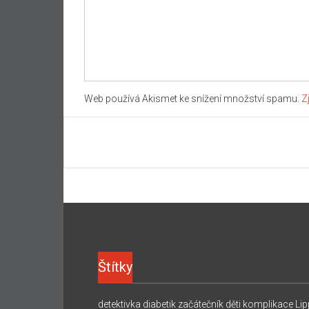
Web používá Akismet ke snížení množství spamu.
Z
Štítky
detektivka
diabetik začátečník
děti
komplikace
Lip