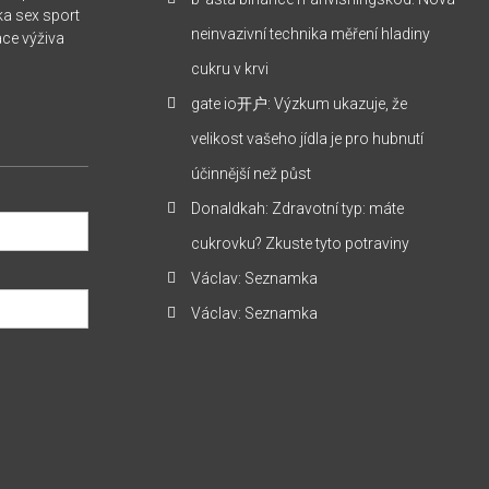
ka
sex
sport
neinvazivní technika měření hladiny
ace
výživa
cukru v krvi
gate io开户
:
Výzkum ukazuje, že
velikost vašeho jídla je pro hubnutí
účinnější než půst
Donaldkah
:
Zdravotní typ: máte
cukrovku? Zkuste tyto potraviny
Václav
:
Seznamka
Václav
:
Seznamka