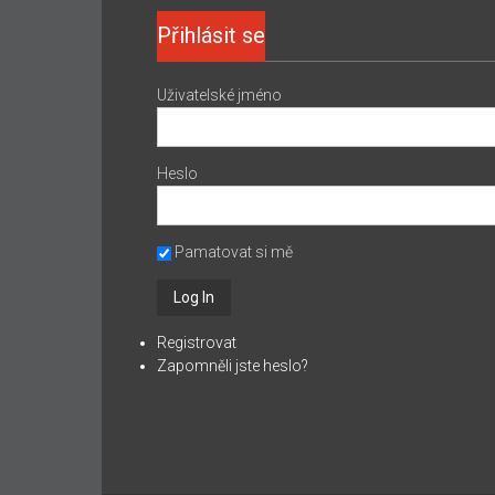
Přihlásit se
Uživatelské jméno
Heslo
Pamatovat si mě
Registrovat
Zapomněli jste heslo?