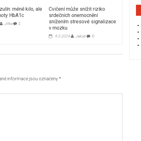
zulín: méně kilo, ale
Cvičení může snížit riziko
noty HbA1c
srdečních onemocnění
snížením stresové signalizace
Jitka
2
v mozku
9.5.2024
Jakub
0
né informace jsou označeny
*