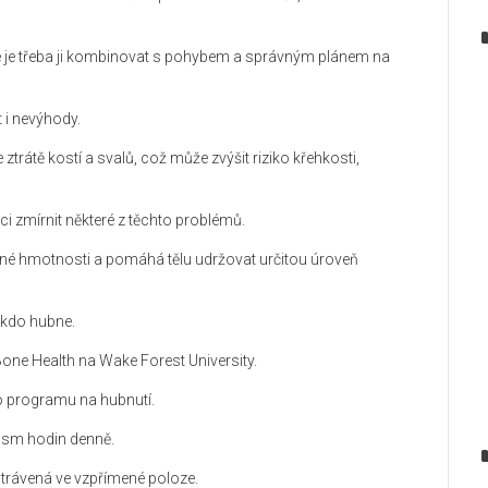
tále je třeba ji kombinovat s pohybem a správným plánem na
 i nevýhody.
trátě kostí a svalů, což může zvýšit riziko křehkosti,
 zmírnit některé z těchto problémů.
cené hmotnosti a pomáhá tělu udržovat určitou úroveň
ěkdo hubne.
Bone Health na Wake Forest University.
ího programu na hubnutí.
osm hodin denně.
 strávená ve vzpřímené poloze.