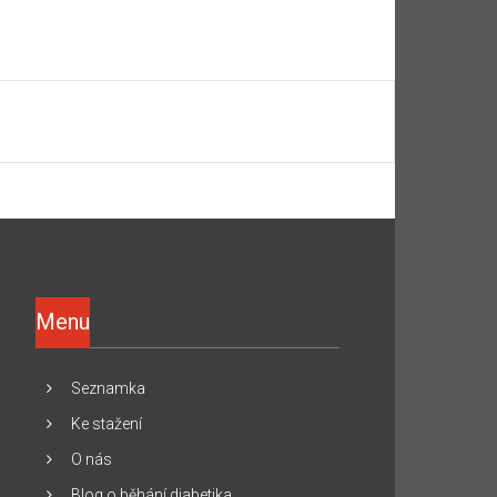
Menu
Seznamka
Ke stažení
O nás
Blog o běhání diabetika