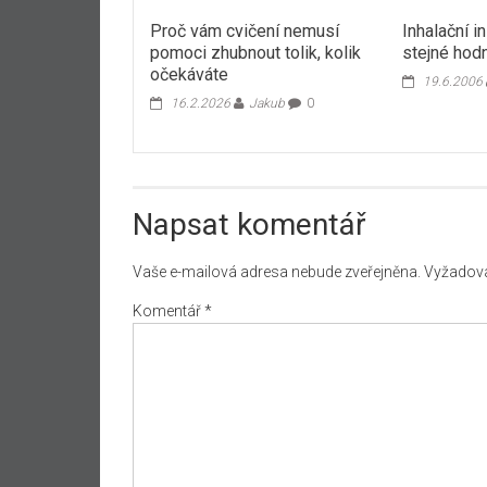
Proč vám cvičení nemusí
Inhalační in
pomoci zhubnout tolik, kolik
stejné hod
očekáváte
19.6.2006
16.2.2026
Jakub
0
Napsat komentář
Vaše e-mailová adresa nebude zveřejněna.
Vyžadova
Komentář
*