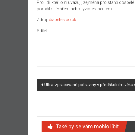
Pro lidi, kteří o ní uvažují, zejména pro starší dos
poradit s lékařem nebo fyzioterapeutem.
Zdroj:
diabetes.co.uk
Sdílet:
Navigace
Ultra-zpracované potraviny v předškolním věku
příspěvku
Také by se vám mohlo líbit