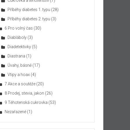
Cukrovka a těhotenství
(7)
Příběhy diabetes 1. typu
(28)
Příběhy diabetes 2. typu
(3)
6 Pro volný čas
(30)
Diabláboly
(3)
Diadetektivky
(5)
Diastrana
(1)
Úvahy, básně
(17)
Vtipy a hoax
(4)
7 Akce a soutěže
(20)
8 Prodej, stevia, jakon
(26)
9 Těhotenská cukrovka
(53)
Nezařazené
(1)