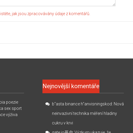
jistěte, jak jsou zpracovávány údaje z komentářů.
Nejnovější komentáře
pia
poezie
b"asta binance h"anvisningskod
:
Nová
ka
sex
sport
neinvazivní technika měření hladiny
ace
výživa
cukru v krvi
gate io开户
:
Výzkum ukazuje, že