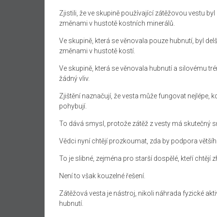
Zjistili, že ve skupině používající zátěžovou vestu by
změnami v hustotě kostních minerálů.
Ve skupině, která se věnovala pouze hubnutí, byl del
změnami v hustotě kostí.
Ve skupině, která se věnovala hubnutí a silovému tr
žádný vliv.
Zjištění naznačují, že vesta může fungovat nejlépe, kdy
pohybují.
To dává smysl, protože zátěž z vesty má skutečný sm
Vědci nyní chtějí prozkoumat, zda by podpora většíh
To je slibné, zejména pro starší dospělé, kteří chtějí
Není to však kouzelné řešení.
Zátěžová vesta je nástroj, nikoli náhrada fyzické ak
hubnutí.