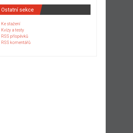
Ostatní sekce
Ke stažení
Kvízy a testy
RSS příspěvků
RSS komentářů