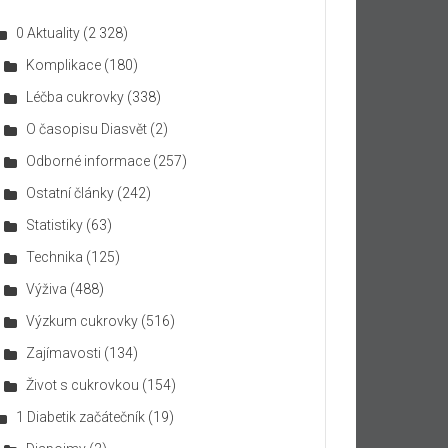
0 Aktuality
(2 328)
Komplikace
(180)
Léčba cukrovky
(338)
O časopisu Diasvět
(2)
Odborné informace
(257)
Ostatní články
(242)
Statistiky
(63)
Technika
(125)
Výživa
(488)
Výzkum cukrovky
(516)
Zajímavosti
(134)
Život s cukrovkou
(154)
1 Diabetik začátečník
(19)