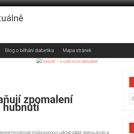
tuálně
Blog o běhání diabetika
Mapa stránek
aňují zpomalení
 hubnutí
tělesné hmotnosti může pomoci udržet zátěž, kterou kosti a