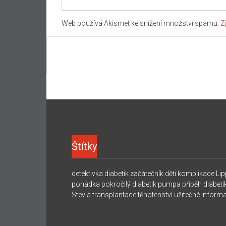
Web používá Akismet ke snížení množství spamu.
Z
Štítky
detektivka
diabetik začátečník
děti
komplikace
Lip
pohádka
pokročilý diabetik
pumpa
příběh diabeti
Stevia
transplantace
těhotenství
užitečné inform