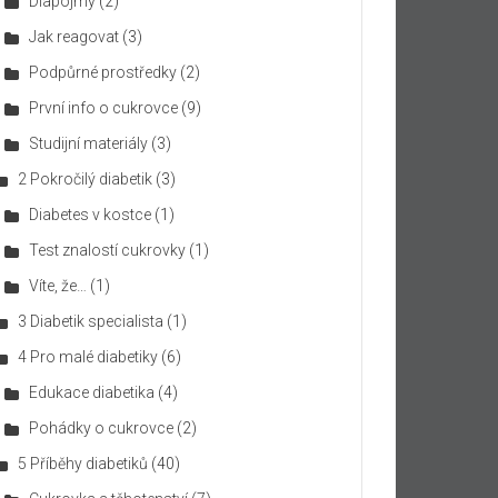
Diapojmy
(2)
Jak reagovat
(3)
Podpůrné prostředky
(2)
První info o cukrovce
(9)
Studijní materiály
(3)
2 Pokročilý diabetik
(3)
Diabetes v kostce
(1)
Test znalostí cukrovky
(1)
Víte, že…
(1)
3 Diabetik specialista
(1)
4 Pro malé diabetiky
(6)
Edukace diabetika
(4)
Pohádky o cukrovce
(2)
5 Příběhy diabetiků
(40)