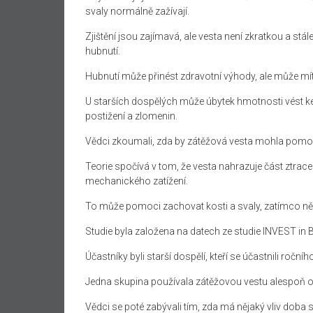
svaly normálně zažívají.
Zjištění jsou zajímavá, ale vesta není zkratkou a s
hubnutí.
Hubnutí může přinést zdravotní výhody, ale může mít
U starších dospělých může úbytek hmotnosti vést ke z
postižení a zlomenin.
Vědci zkoumali, zda by zátěžová vesta mohla pomoci
Teorie spočívá v tom, že vesta nahrazuje část ztra
mechanického zatížení.
To může pomoci zachovat kosti a svaly, zatímco n
Studie byla založena na datech ze studie INVEST in 
Účastníky byli starší dospělí, kteří se účastnili ročn
Jedna skupina používala zátěžovou vestu alespoň 
Vědci se poté zabývali tím, zda má nějaký vliv doba