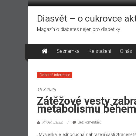
Přeskočit
na
obsah
Diasvět – o cukrovce ak
Magazín o diabetes nejen pro diabetiky
Seznamka
Ke stažení
O nás
Odborné informace
19.3.2026
Zátěžové vesty zabr
metabolismu během
Přidal: Jakub
Bez komentářů
. Myšlenka je jednoduchá: nahrazení části ztracené 