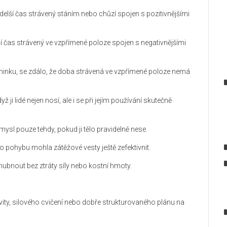
l delší čas strávený stáním nebo chůzí spojen s pozitivnějšími
ší čas strávený ve vzpřímené poloze spojen s negativnějšími
éninku, se zdálo, že doba strávená ve vzpřímené poloze nemá
ž ji lidé nejen nosí, ale i se při jejím používání skutečně
ysl pouze tehdy, pokud ji tělo pravidelně nese.
o pohybu mohla zátěžové vesty ještě zefektivnit.
 zhubnout bez ztráty síly nebo kostní hmoty.
tivity, silového cvičení nebo dobře strukturovaného plánu na