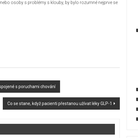
pělé nebo osoby s problémy s klouby, by bylo rozumné nejprve se
 spojené s poruchami chování
Co se stane, když pacienti přestanou užívat léky GLP-1