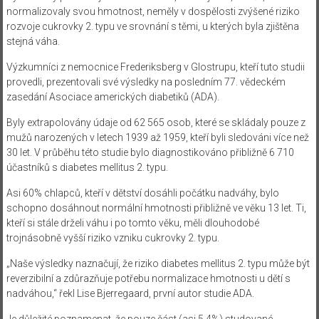
normalizovaly svou hmotnost, neměly v dospělosti zvýšené riziko
rozvoje cukrovky 2. typu ve srovnání s těmi, u kterých byla zjištěna
stejná váha.
Výzkumníci z nemocnice Frederiksberg v Glostrupu, kteří tuto studii
provedli, prezentovali své výsledky na posledním 77. vědeckém
zasedání Asociace amerických diabetiků (ADA).
Byly extrapolovány údaje od 62 565 osob, které se skládaly pouze z
mužů narozených v letech 1939 až 1959, kteří byli sledováni více než
30 let. V průběhu této studie bylo diagnostikováno přibližně 6 710
účastníků s diabetes mellitus 2. typu.
Asi 60% chlapců, kteří v dětství dosáhli počátku nadváhy, bylo
schopno dosáhnout normální hmotnosti přibližně ve věku 13 let. Ti,
kteří si stále drželi váhu i po tomto věku, měli dlouhodobé
trojnásobně vyšší riziko vzniku cukrovky 2. typu.
„Naše výsledky naznačují, že riziko diabetes mellitus 2. typu může být
reverzibilní a zdůrazňuje potřebu normalizace hmotnosti u dětí s
nadváhou,“ řekl Lise Bjerregaard, první autor studie ADA.
Je důležité poznamenat, že pouze část (asi 5,4%) studované