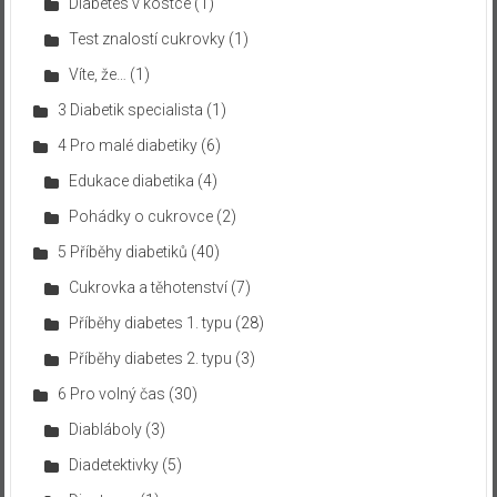
Diabetes v kostce
(1)
Test znalostí cukrovky
(1)
Víte, že…
(1)
3 Diabetik specialista
(1)
4 Pro malé diabetiky
(6)
Edukace diabetika
(4)
Pohádky o cukrovce
(2)
5 Příběhy diabetiků
(40)
Cukrovka a těhotenství
(7)
Příběhy diabetes 1. typu
(28)
Příběhy diabetes 2. typu
(3)
6 Pro volný čas
(30)
Diabláboly
(3)
Diadetektivky
(5)