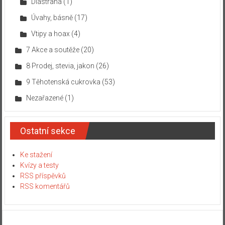
Diastrana
(1)
Úvahy, básně
(17)
Vtipy a hoax
(4)
7 Akce a soutěže
(20)
8 Prodej, stevia, jakon
(26)
9 Těhotenská cukrovka
(53)
Nezařazené
(1)
Ostatní sekce
Ke stažení
Kvízy a testy
RSS příspěvků
RSS komentářů