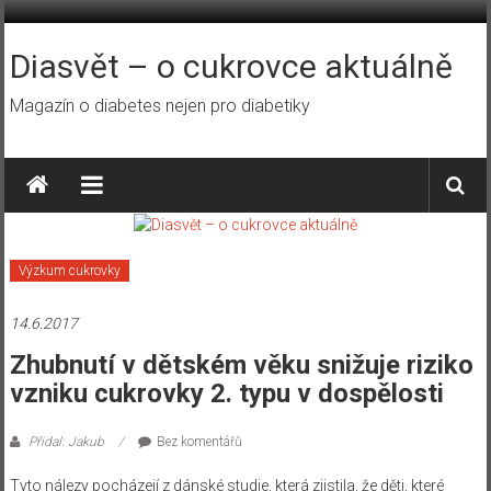
Přeskočit
na
obsah
Diasvět – o cukrovce aktuálně
Magazín o diabetes nejen pro diabetiky
Výzkum cukrovky
14.6.2017
Zhubnutí v dětském věku snižuje riziko
vzniku cukrovky 2. typu v dospělosti
Přidal: Jakub
Bez komentářů
Tyto nálezy pocházejí z dánské studie, která zjistila, že děti, které