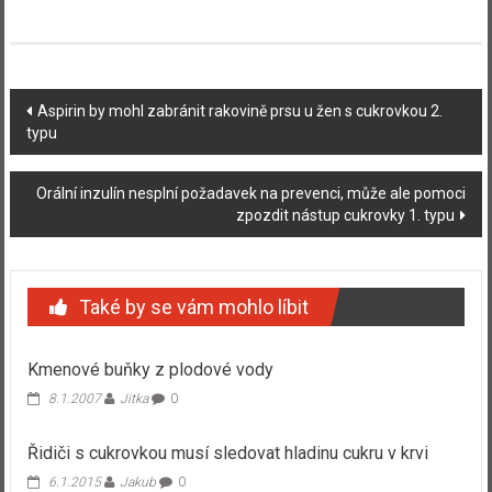
Navigace
Aspirin by mohl zabránit rakovině prsu u žen s cukrovkou 2.
typu
příspěvku
Orální inzulín nesplní požadavek na prevenci, může ale pomoci
zpozdit nástup cukrovky 1. typu
Také by se vám mohlo líbit
Kmenové buňky z plodové vody
8.1.2007
Jitka
0
Řidiči s cukrovkou musí sledovat hladinu cukru v krvi
6.1.2015
Jakub
0