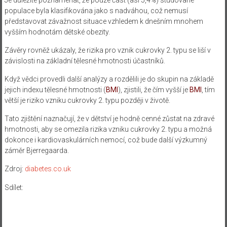
populace byla klasifikována jako s nadváhou, což nemusí
představovat závažnost situace vzhledem k dnešním mnohem
vyšším hodnotám dětské obezity.
Závěry rovněž ukázaly, že rizika pro vznik cukrovky 2. typu se liší v
závislosti na základní tělesné hmotnosti účastníků.
Když vědci provedli další analýzy a rozdělili je do skupin na základě
jejich indexu tělesné hmotnosti (
BMI
), zjistili, že čím vyšší je
BMI
, tím
větší je riziko vzniku cukrovky 2. typu později v životě.
Tato zjištění naznačují, že v dětství je hodně cenné zůstat na zdravé
hmotnosti, aby se omezila rizika vzniku cukrovky 2. typu a možná
dokonce i kardiovaskulárních nemocí, což bude další výzkumný
záměr Bjerregaarda.
Zdroj:
diabetes.co.uk
Sdílet: