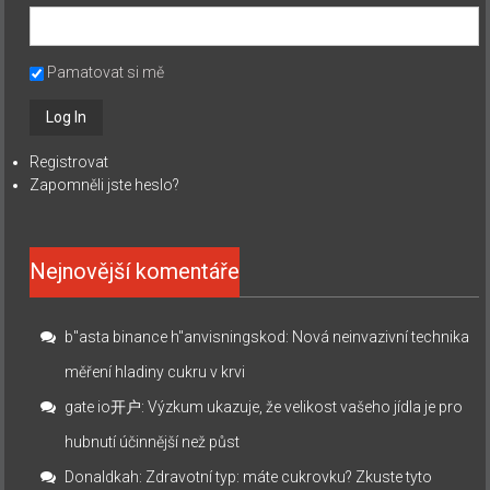
Pamatovat si mě
Registrovat
Zapomněli jste heslo?
Nejnovější komentáře
b"asta binance h"anvisningskod
:
Nová neinvazivní technika
měření hladiny cukru v krvi
gate io开户
:
Výzkum ukazuje, že velikost vašeho jídla je pro
hubnutí účinnější než půst
Donaldkah
:
Zdravotní typ: máte cukrovku? Zkuste tyto