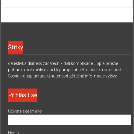
Štítky
detektivka
diabetik začátečník
děti
komplikace
Lippia
poezie
pohádka
pokročilý diabetik
pumpa
příběh diabetika
sex
sport
Stevia
transplantace
těhotenství
užitečné informace
výživa
Přihlásit se
Uživatelské jméno
Heslo