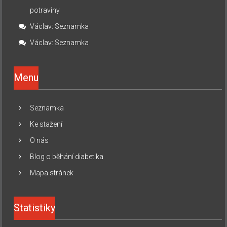
potraviny
Václav
:
Seznamka
Václav
:
Seznamka
Menu
Seznamka
Ke stažení
O nás
Blog o běhání diabetika
Mapa stránek
Statistiky