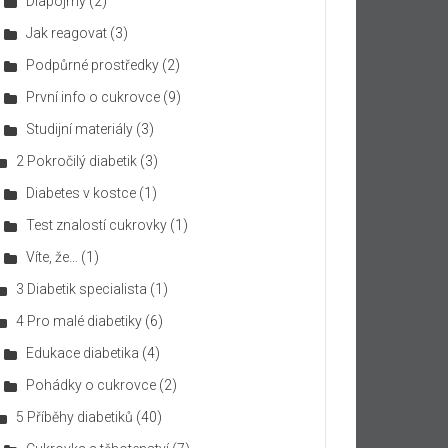
Diapojmy
(2)
Jak reagovat
(3)
Podpůrné prostředky
(2)
První info o cukrovce
(9)
Studijní materiály
(3)
2 Pokročilý diabetik
(3)
Diabetes v kostce
(1)
Test znalostí cukrovky
(1)
Víte, že…
(1)
3 Diabetik specialista
(1)
4 Pro malé diabetiky
(6)
Edukace diabetika
(4)
Pohádky o cukrovce
(2)
5 Příběhy diabetiků
(40)