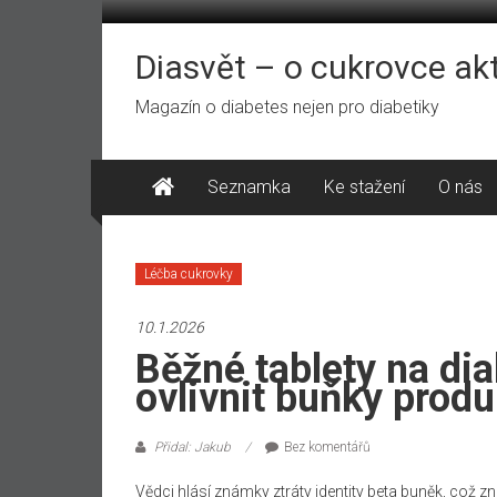
Přeskočit
na
obsah
Diasvět – o cukrovce ak
Magazín o diabetes nejen pro diabetiky
Seznamka
Ke stažení
O nás
Léčba cukrovky
10.1.2026
Běžné tablety na di
ovlivnit buňky produk
Přidal: Jakub
Bez komentářů
Vědci hlásí známky ztráty identity beta buněk, což 