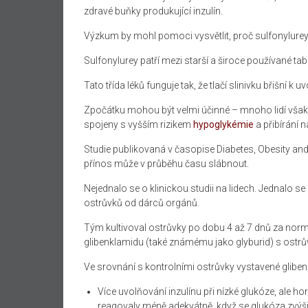
zdravé buňky produkující inzulín.
Výzkum by mohl pomoci vysvětlit, proč sulfonylurey
Sulfonylurey patří mezi starší a široce používané tabl
Tato třída léků funguje tak, že tlačí slinivku břišní k
Zpočátku mohou být velmi účinné – mnoho lidí však z
spojeny s vyšším rizikem
hypoglykémie
a přibírání n
Studie publikovaná v časopise Diabetes, Obesity and
přínos může v průběhu času slábnout.
Nejednalo se o klinickou studii na lidech. Jednalo se
ostrůvků od dárců orgánů.
Tým kultivoval ostrůvky po dobu 4 až 7 dnů za nor
glibenklamidu (také známému jako glyburid) s ostrů
Ve srovnání s kontrolními ostrůvky vystavené glibe
Více uvolňování inzulínu při nízké glukóze, ale h
reagovaly méně adekvátně, když se glukóza zvýši