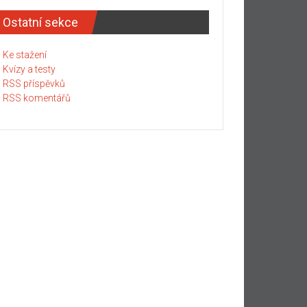
Ostatní sekce
Ke stažení
Kvízy a testy
RSS příspěvků
RSS komentářů