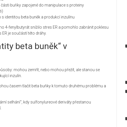
, části buňky zapojené do manipulace s proteiny
i)
 s identitou beta buněk a produkcí inzulínu
ého 4-fenylbutyrát snížilo stres ER a pomohlo zabránit poklesu
 ER je součástí této dráhy.
tity beta buněk“ v
působy: mohou zemřít, nebo mohou přežít, ale stanou se
ící inzulín.
 mohou časem tlačit beta buňky k tomuto druhému problému a
ní selhání“, kdy sulfonylureové deriváty přestanou
.