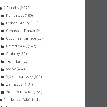
0 Aktuality
(2 329)
Komplikace
(180)
Léčba cukrovky
(338)
O časopisu Diasvět
(2)
Odborné informace
(257)
Ostatní články
(242)
Statistiky
(63)
Technika
(125)
Výživa
(489)
Výzkum cukrovky
(516)
Zajímavosti
(134)
Život s cukrovkou
(154)
1 Diabetik začátečník
(19)