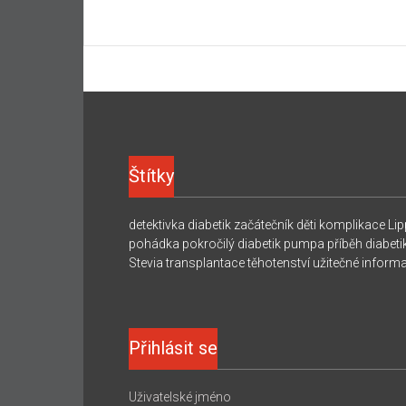
Štítky
detektivka
diabetik začátečník
děti
komplikace
Lip
pohádka
pokročilý diabetik
pumpa
příběh diabeti
Stevia
transplantace
těhotenství
užitečné inform
Přihlásit se
Uživatelské jméno