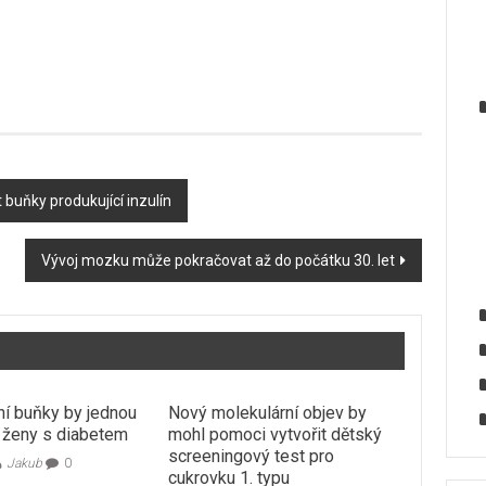
 buňky produkující inzulín
Vývoj mozku může pokračovat až do počátku 30. let
í buňky by jednou
Nový molekulární objev by
t ženy s diabetem
mohl pomoci vytvořit dětský
screeningový test pro
Jakub
0
cukrovku 1. typu