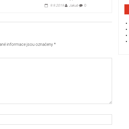
9.9.2019
Jakub
0
né informace jsou označeny
*