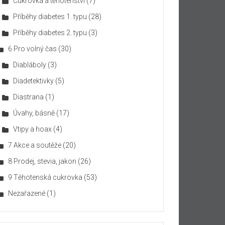
Cukrovka a těhotenství
(7)
Příběhy diabetes 1. typu
(28)
Příběhy diabetes 2. typu
(3)
6 Pro volný čas
(30)
Diabláboly
(3)
Diadetektivky
(5)
Diastrana
(1)
Úvahy, básně
(17)
Vtipy a hoax
(4)
7 Akce a soutěže
(20)
8 Prodej, stevia, jakon
(26)
9 Těhotenská cukrovka
(53)
Nezařazené
(1)