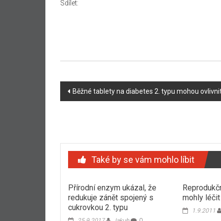
Sdílet:
Navigace
Běžné tablety na diabetes 2. typu mohou ovlivnit
příspěvku
Také by se vám mohlo líbit
Přírodní enzym ukázal, že
Reprodukčn
redukuje zánět spojený s
mohly léči
cukrovkou 2. typu
1.9.2011
25.9.2017
Jakub
0