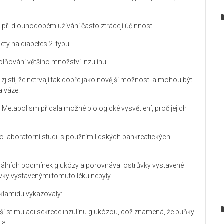
 při dlouhodobém užívání často ztrácejí účinnost.
ety na diabetes 2. typu.
 uvolňování většího množství inzulínu.
jistí, že netrvají tak dobře jako novější možnosti a mohou být
a váze.
 Metabolism přidala možné biologické vysvětlení, proč jejich
 o laboratorní studii s použitím lidských pankreatických
málních podmínek glukózy a porovnával ostrůvky vystavené
vky vystavenými tomuto léku nebyly.
nklamidu vykazovaly:
orší stimulaci sekrece inzulínu glukózou, což znamená, že buňky
la