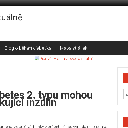
tuálně
Blog o běhání diabetika
Mapa stránek
abetes 2. typu mohou
ující inzulín
znamená, že přeživší buňky v průběhu času vypadají méně jako