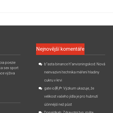
Nejnovější komentáře
pia
poezie
b"asta binance h"anvisningskod
:
Nová
ka
sex
sport
neinvazivní technika měření hladiny
ace
výživa
cukru v krvi
gate io开户
:
Výzkum ukazuje, že
velikost vašeho jídla je pro hubnutí
účinnější než půst
Donaldkah
:
Zdravotní typ: máte