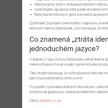
Větší buněčný stres v endoplazmatickém retikulu
Vyšší hladiny apoptózy beta buněk (buněčné smrt
Nižší expresi klíčových genů a proteinů spojených
Zjistili také, že přidání chemického chaperonu zvan
klíčových faktorů beta buněk, což naznačuje, že stres
Co znamená „ztráta iden
jednoduchém jazyce?
U diabetu 2. typu mohou beta buňky selhat dvěma z
méně schopné chovat se jako správné buňky produkuj
Tato studie naznačuje, že sulfonylureové deriváty
také zvyšovat buněčný stres a smrt.
To je jeden z pravděpodobných důvodů pro „sekundár
kontrolovat glukózu po období počátečního zlepšení
Zdroj:
diabetes.co.uk