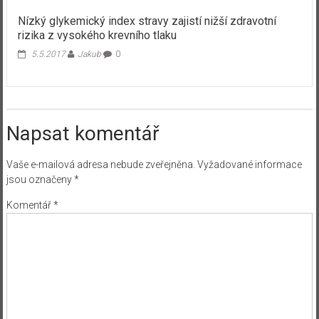
Nízký glykemický index stravy zajistí nižší zdravotní
rizika z vysokého krevního tlaku
5.5.2017
Jakub
0
Napsat komentář
Vaše e-mailová adresa nebude zveřejněna.
Vyžadované informace
jsou označeny
*
Komentář
*