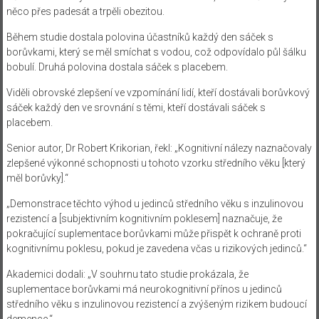
něco přes padesát a trpěli obezitou.
Během studie dostala polovina účastníků každý den sáček s
borůvkami, který se měl smíchat s vodou, což odpovídalo půl šálku
bobulí. Druhá polovina dostala sáček s placebem.
Viděli obrovské zlepšení ve vzpomínání lidí, kteří dostávali borůvkový
sáček každý den ve srovnání s těmi, kteří dostávali sáček s
placebem.
Senior autor, Dr Robert Krikorian, řekl: „Kognitivní nálezy naznačovaly
zlepšené výkonné schopnosti u tohoto vzorku středního věku [který
měl borůvky].“
„Demonstrace těchto výhod u jedinců středního věku s inzulinovou
rezistencí a [subjektivním kognitivním poklesem] naznačuje, že
pokračující suplementace borůvkami může přispět k ochraně proti
kognitivnímu poklesu, pokud je zavedena včas u rizikových jedinců.“
Akademici dodali: „V souhrnu tato studie prokázala, že
suplementace borůvkami má neurokognitivní přínos u jedinců
středního věku s inzulinovou rezistencí a zvýšeným rizikem budoucí
demence.“