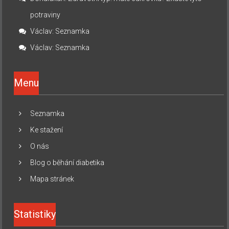
potraviny
Václav
:
Seznamka
Václav
:
Seznamka
Menu
Seznamka
Ke stažení
O nás
Blog o běhání diabetika
Mapa stránek
Statistiky