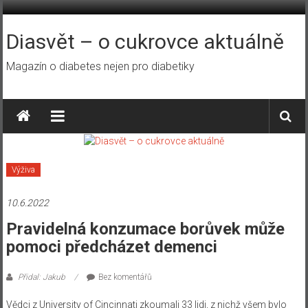
Přeskočit
na
obsah
Diasvět – o cukrovce aktuálně
Magazín o diabetes nejen pro diabetiky
Výživa
10.6.2022
Pravidelná konzumace borůvek může
pomoci předcházet demenci
Přidal: Jakub
Bez komentářů
Vědci z University of Cincinnati zkoumali 33 lidi, z nichž všem bylo