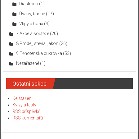
Diastrana
(1)
Úvahy, básně
(17)
Vtipy a hoax
(4)
7 Akce a soutěže
(20)
8 Prodej, stevia, jakon
(26)
9 Těhotenská cukrovka
(53)
Nezařazené
(1)
Ostatní sekce
Ke stažení
Kvízy a testy
RSS příspěvků
RSS komentářů