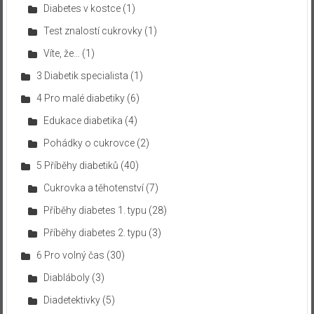
Diabetes v kostce
(1)
Test znalostí cukrovky
(1)
Víte, že…
(1)
3 Diabetik specialista
(1)
4 Pro malé diabetiky
(6)
Edukace diabetika
(4)
Pohádky o cukrovce
(2)
5 Příběhy diabetiků
(40)
Cukrovka a těhotenství
(7)
Příběhy diabetes 1. typu
(28)
Příběhy diabetes 2. typu
(3)
6 Pro volný čas
(30)
Diabláboly
(3)
Diadetektivky
(5)