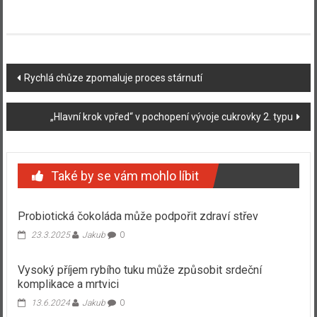
Navigace
Rychlá chůze zpomaluje proces stárnutí
příspěvku
„Hlavní krok vpřed“ v pochopení vývoje cukrovky 2. typu
Také by se vám mohlo líbit
Probiotická čokoláda může podpořit zdraví střev
23.3.2025
Jakub
0
Vysoký příjem rybího tuku může způsobit srdeční
komplikace a mrtvici
13.6.2024
Jakub
0