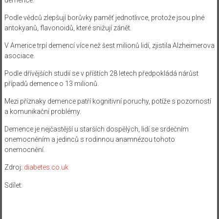
Podle vědců zlepšují borůvky paměť jednotlivce, protože jsou plné
antokyanů, flavonoidů, které snižují zánět.
V Americe trpí demencí více než šest milionů lidí, zjistila Alzheimerova
asociace.
Podle dřívějších studií se v příštích 28 letech předpokládá nárůst
případů demence o 13 milionů.
Mezi příznaky demence patří kognitivní poruchy, potíže s pozorností
a komunikační problémy.
Demence je nejčastější u starších dospělých, lidí se srdečním
onemocněním a jedinců s rodinnou anamnézou tohoto
onemocnění.
Zdroj:
diabetes.co.uk
Sdílet: