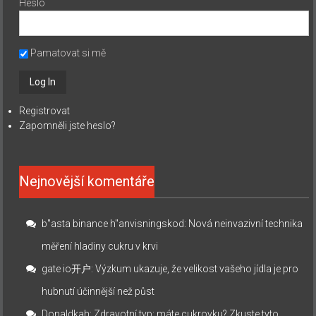
Heslo
Pamatovat si mě
Registrovat
Zapomněli jste heslo?
Nejnovější komentáře
b"asta binance h"anvisningskod
:
Nová neinvazivní technika
měření hladiny cukru v krvi
gate io开户
:
Výzkum ukazuje, že velikost vašeho jídla je pro
hubnutí účinnější než půst
Donaldkah
:
Zdravotní typ: máte cukrovku? Zkuste tyto