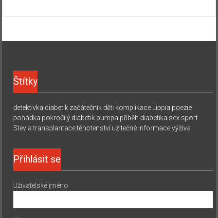
Štítky
detektivka
diabetik začátečník
děti
komplikace
Lippia
poezie
pohádka
pokročilý diabetik
pumpa
příběh diabetika
sex
sport
Stevia
transplantace
těhotenství
užitečné informace
výživa
Přihlásit se
Uživatelské jméno